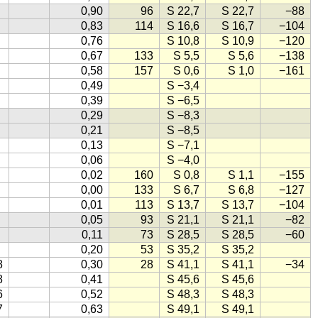
0,90
96
S 22,7
S 22,7
−88
0,83
114
S 16,6
S 16,7
−104
0,76
S 10,8
S 10,9
−120
0,67
133
S 5,5
S 5,6
−138
0,58
157
S 0,6
S 1,0
−161
0,49
S −3,4
0,39
S −6,5
0,29
S −8,3
0,21
S −8,5
0,13
S −7,1
0,06
S −4,0
0,02
160
S 0,8
S 1,1
−155
0,00
133
S 6,7
S 6,8
−127
0,01
113
S 13,7
S 13,7
−104
0,05
93
S 21,1
S 21,1
−82
0,11
73
S 28,5
S 28,5
−60
0,20
53
S 35,2
S 35,2
8
0,30
28
S 41,1
S 41,1
−34
8
0,41
S 45,6
S 45,6
6
0,52
S 48,3
S 48,3
7
0,63
S 49,1
S 49,1