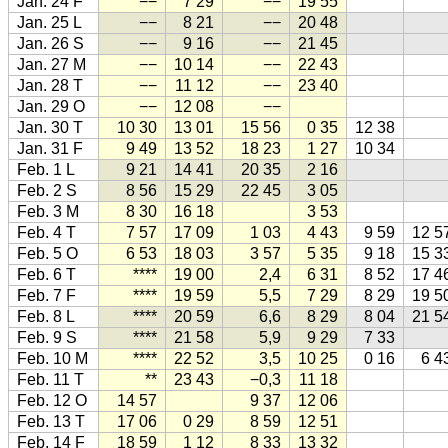
Jan. 24 F
−−
7 29
−−
19 55
Jan. 25 L
−−
8 21
−−
20 48
Jan. 26 S
−−
9 16
−−
21 45
Jan. 27 M
−−
10 14
−−
22 43
Jan. 28 T
−−
11 12
−−
23 40
Jan. 29 O
−−
12 08
−−
Jan. 30 T
10 30
13 01
15 56
0 35
12 38
Jan. 31 F
9 49
13 52
18 23
1 27
10 34
Feb. 1 L
9 21
14 41
20 35
2 16
Feb. 2 S
8 56
15 29
22 45
3 05
Feb. 3 M
8 30
16 18
3 53
Feb. 4 T
7 57
17 09
1 03
4 43
9 59
12 5
Feb. 5 O
6 53
18 03
3 57
5 35
9 18
15 3
Feb. 6 T
****
19 00
2,4
6 31
8 52
17 4
Feb. 7 F
****
19 59
5,5
7 29
8 29
19 5
Feb. 8 L
****
20 59
6,6
8 29
8 04
21 5
Feb. 9 S
****
21 58
5,9
9 29
7 33
Feb. 10 M
****
22 52
3,5
10 25
0 16
6 4
Feb. 11 T
**
23 43
−0,3
11 18
Feb. 12 O
14 57
9 37
12 06
Feb. 13 T
17 06
0 29
8 59
12 51
Feb. 14 F
18 59
1 12
8 33
13 32