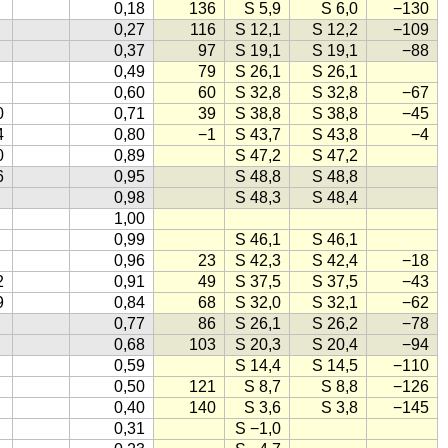
0,18
136
S 5,9
S 6,0
−130
0,27
116
S 12,1
S 12,2
−109
0,37
97
S 19,1
S 19,1
−88
0,49
79
S 26,1
S 26,1
0,60
60
S 32,8
S 32,8
−67
0
0,71
39
S 38,8
S 38,8
−45
4
0,80
−1
S 43,7
S 43,8
−4
0
0,89
S 47,2
S 47,2
6
0,95
S 48,8
S 48,8
0,98
S 48,3
S 48,4
1,00
0,99
S 46,1
S 46,1
0,96
23
S 42,3
S 42,4
−18
2
0,91
49
S 37,5
S 37,5
−43
9
0,84
68
S 32,0
S 32,1
−62
0,77
86
S 26,1
S 26,2
−78
0,68
103
S 20,3
S 20,4
−94
0,59
S 14,4
S 14,5
−110
0,50
121
S 8,7
S 8,8
−126
0,40
140
S 3,6
S 3,8
−145
0,31
S −1,0