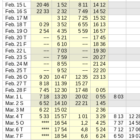
Feb. 15 L
20 46
1 52
8 11
14 12
Feb. 16 S
22 33
2 32
7 49
14 52
Feb. 17 M
3 12
7 25
15 32
Feb. 18 T
0 29
3 52
6 55
16 13
Feb. 19 O
2 54
4 35
5 59
16 57
Feb. 20 T
−−
5 21
−−
17 45
Feb. 21 F
−−
6 10
−−
18 36
Feb. 22 L
−−
7 03
−−
19 30
Feb. 23 S
−−
7 59
−−
20 27
Feb. 24 M
−−
8 55
−−
21 24
Feb. 25 T
−−
9 52
−−
22 20
Feb. 26 O
9 20
10 47
12 35
23 13
Feb. 27 T
8 18
11 39
15 27
Feb. 28 F
7 45
12 30
17 48
0 05
Mar. 1 L
7 18
13 20
20 02
0 55
8 03
Mar. 2 S
6 52
14 10
22 21
1 45
Mar. 3 M
6 22
15 02
2 36
Mar. 4 T
5 33
15 57
1 01
3 29
8 13
12 2
Mar. 5 O
****
16 54
1,2
4 25
7 37
14 5
Mar. 6 T
****
17 54
4,8
5 24
7 12
17 0
Mar. 7 F
****
18 54
6,6
6 24
6 50
19 0