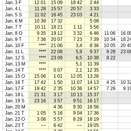
Jan. 3 F
12 01
15 09
18 42
2 44
Jan. 4 L
11 28
15 57
20 57
3 33
Jan. 5 S
11 02
16 45
23 03
4 21
Jan. 6 M
10 38
17 32
5 08
Jan. 7 T
10 11
18 21
1 11
5 56
Jan. 8 O
9 35
19 12
3 32
6 46
11 06
16 0
Jan. 9 T
7 36
20 07
7 23
7 39
10 34
18 2
Jan. 10 F
****
21 06
3,4
8 36
10 05
20 4
Jan. 11 L
****
22 08
5,9
9 37
9 28
23 0
Jan. 12 S
****
23 09
6,5
10 38
8 22
Jan. 13 M
****
5,1
11 39
Jan. 14 T
****
0 07
2,1
12 35
Jan. 15 O
15 06
1 01
12 05
13 26
Jan. 16 T
17 42
1 50
11 07
14 13
4 25
10 3
Jan. 17 F
19 42
2 35
10 36
14 57
7 26
9 1
Jan. 18 L
21 31
3 17
10 13
15 37
Jan. 19 S
23 16
3 57
9 51
16 17
Jan. 20 M
4 36
9 30
16 56
Jan. 21 T
1 05
5 16
9 04
17 36
Jan. 22 O
3 06
5 57
8 29
18 19
Jan. 23 T
−−
6 42
−−
19 05