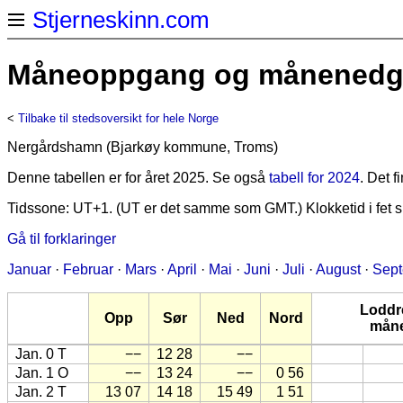
Stjerneskinn.com
Måneoppgang og månenedga
<
Tilbake til stedsoversikt for hele Norge
Nergårdshamn (Bjarkøy kommune, Troms)
Denne tabellen er for året 2025. Se også
tabell for 2024
. Det 
Tidssone: UT+1. (UT er det samme som GMT.) Klokketid i fet sk
Gå til forklaringer
Januar
·
Februar
·
Mars
·
April
·
Mai
·
Juni
·
Juli
·
August
·
Sep
Loddr
Opp
Sør
Ned
Nord
mån
Jan. 0 T
−−
12 28
−−
Jan. 1 O
−−
13 24
−−
0 56
Jan. 2 T
13 07
14 18
15 49
1 51