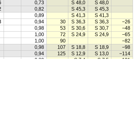
6
0,73
S 48,0
S 48,0
2
0,82
S 45,3
S 45,3
0,89
S 41,3
S 41,3
3
0,94
30
S 36,3
S 36,3
−26
0,98
53
S 30,6
S 30,7
−48
1,00
72
S 24,9
S 24,9
−65
1,00
90
−82
0,98
107
S 18,8
S 18,9
−98
0,94
125
S 12,9
S 13,0
−114
0,89
S 7,4
S 7,5
−131
0,82
147
S 2,3
S 2,6
−151
0,74
S −2,0
0,66
S −5,5
hms
(1998)
0,56
S −7,8
0,46
S −8,6
0,36
S −8,0
0,26
S −5,7
, klikk på knappen lik denne:
(Kilde for ikonet: Gule Sider)
0,17
S −1,8
0,09
146
S 3,5
S 3,7
−140
0,04
123
S 10,0
S 10,1
−116
ensk
·
Engelsk
·
Tysk
·
Spansk
·
Fransk
·
Italiensk
·
Portugisisk
0,01
103
S 17,2
S 17,3
−94