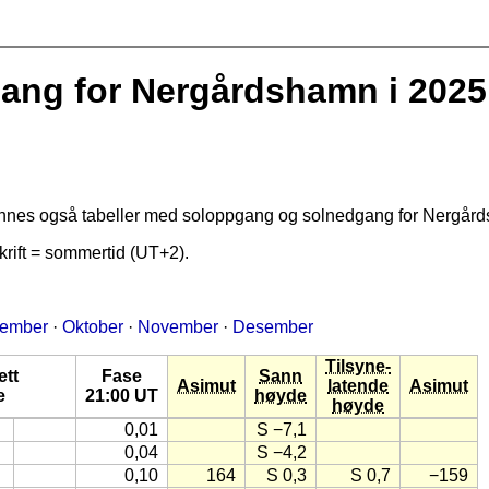
ng for Nergårdshamn i 2025
finnes også tabeller med soloppgang og solnedgang for Nergår
rift = sommertid (UT+2).
tember
·
Oktober
·
November
·
Desember
Tilsyne-
ett
Fase
Sann
Asimut
latende
Asimut
e
21:00 UT
høyde
høyde
0,01
S −7,1
0,04
S −4,2
0,10
164
S 0,3
S 0,7
−159