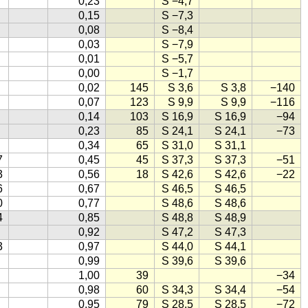
0,23
S −4,7
0,15
S −7,3
0,08
S −8,4
0,03
S −7,9
0,01
S −5,7
0,00
S −1,7
0,02
145
S 3,6
S 3,8
−140
0,07
123
S 9,9
S 9,9
−116
0,14
103
S 16,9
S 16,9
−94
0,23
85
S 24,1
S 24,1
−73
0,34
65
S 31,0
S 31,1
7
0,45
45
S 37,3
S 37,3
−51
3
0,56
18
S 42,6
S 42,6
−22
6
0,67
S 46,5
S 46,5
0
0,77
S 48,6
S 48,6
4
0,85
S 48,8
S 48,9
0,92
S 47,2
S 47,3
3
0,97
S 44,0
S 44,1
0,99
S 39,6
S 39,6
1,00
39
−34
0,98
60
S 34,3
S 34,4
−54
0,95
79
S 28,5
S 28,5
−72