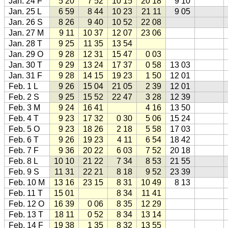
Jan. 24 F
5 20
7 52
10 15
20 18
9 10
Jan. 25 L
6 59
8 44
10 23
21 11
9 05
Jan. 26 S
8 26
9 40
10 52
22 08
Jan. 27 M
9 11
10 37
12 07
23 06
Jan. 28 T
9 25
11 35
13 54
Jan. 29 O
9 28
12 31
15 47
0 03
Jan. 30 T
9 29
13 24
17 37
0 58
13 03
Jan. 31 F
9 28
14 15
19 23
1 50
12 01
Feb. 1 L
9 26
15 04
21 05
2 39
12 01
Feb. 2 S
9 25
15 52
22 47
3 28
12 39
Feb. 3 M
9 24
16 41
4 16
13 50
Feb. 4 T
9 23
17 32
0 30
5 06
15 24
Feb. 5 O
9 23
18 26
2 18
5 58
17 03
Feb. 6 T
9 26
19 23
4 11
6 54
18 42
Feb. 7 F
9 36
20 22
6 03
7 52
20 18
Feb. 8 L
10 10
21 22
7 34
8 53
21 55
Feb. 9 S
11 31
22 21
8 18
9 52
23 39
Feb. 10 M
13 16
23 15
8 31
10 49
8 13
Feb. 11 T
15 01
8 34
11 41
Feb. 12 O
16 39
0 06
8 35
12 29
Feb. 13 T
18 11
0 52
8 34
13 14
Feb. 14 F
19 38
1 35
8 32
13 55