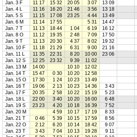
Jan. 3 F
11 17
15 32
20 05
3 07
13 09
Jan. 4 L
11 16
16 20
21 46
3 56
13 18
Jan. 5 S
11 15
17 08
23 25
4 44
13 49
Jan. 6 M
11 14
17 55
5 31
14 47
Jan. 7 T
11 13
18 44
1 04
6 19
16 12
Jan. 8 O
11 12
19 35
2 48
7 09
17 50
Jan. 9 T
11 13
20 30
4 37
8 02
19 32
Jan. 10 F
11 18
21 29
6 31
9 00
21 16
Jan. 11 L
11 35
22 31
8 20
10 00
23 06
Jan. 12 S
12 25
23 32
9 39
11 02
Jan. 13 M
14 00
10 10
12 02
Jan. 14 T
15 47
0 30
10 20
12 58
Jan. 15 O
17 30
1 24
10 23
13 49
Jan. 16 T
19 06
2 13
10 23
14 36
3 43
Jan. 17 F
20 35
2 58
10 22
15 19
5 23
Jan. 18 L
22 00
3 40
10 20
16 00
6 48
Jan. 19 S
23 23
4 20
10 18
16 39
7 52
Jan. 20 M
4 59
10 17
17 19
8 33
Jan. 21 T
0 46
5 39
10 15
17 59
8 56
Jan. 22 O
2 12
6 20
10 14
18 42
9 07
Jan. 23 T
3 43
7 04
10 13
19 28
9 11