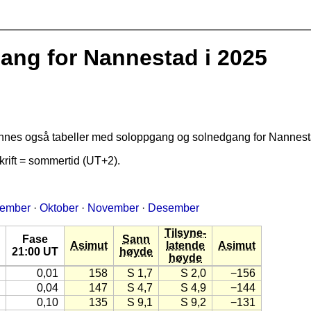
g for Nannestad i 2025
finnes også tabeller med soloppgang og solnedgang for Nannest
rift = sommertid (UT+2).
tember
·
Oktober
·
November
·
Desember
Tilsyne-
Fase
Sann
Asimut
latende
Asimut
21:00 UT
høyde
høyde
0,01
158
S 1,7
S 2,0
−156
0,04
147
S 4,7
S 4,9
−144
0,10
135
S 9,1
S 9,2
−131