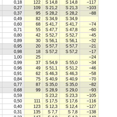
0,18
122
S 14,8
S 14,8
−117
0,27
109
S 21,2
S 21,3
−103
0,37
95
S 28,2
S 28,2
−88
0,49
82
S 34,9
S 34,9
0,60
68
S 41,7
S 41,7
−74
0,71
55
S 47,7
S 47,8
−60
0,80
42
S 52,7
S 52,7
−45
0,89
30
S 56,1
S 56,1
−32
0,95
20
S 57,7
S 57,7
−21
0,98
18
S 57,2
S 57,2
−17
1,00
25
−24
0,99
37
S 54,9
S 55,0
−34
0,96
49
S 51,1
S 51,2
−46
0,91
62
S 46,3
S 46,3
−58
0,84
75
S 40,9
S 40,9
−70
0,77
87
S 35,0
S 35,0
−82
0,68
99
S 28,9
S 29,0
−93
0,59
S 23,2
S 23,3
−105
0,50
111
S 17,5
S 17,6
−116
0,40
123
S 12,3
S 12,4
−127
0,31
135
S 7,7
S 7,8
−138