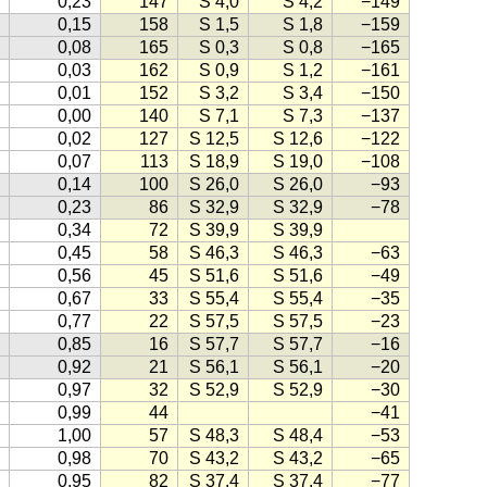
0,23
147
S 4,0
S 4,2
−149
0,15
158
S 1,5
S 1,8
−159
0,08
165
S 0,3
S 0,8
−165
0,03
162
S 0,9
S 1,2
−161
0,01
152
S 3,2
S 3,4
−150
0,00
140
S 7,1
S 7,3
−137
0,02
127
S 12,5
S 12,6
−122
0,07
113
S 18,9
S 19,0
−108
0,14
100
S 26,0
S 26,0
−93
0,23
86
S 32,9
S 32,9
−78
0,34
72
S 39,9
S 39,9
0,45
58
S 46,3
S 46,3
−63
0,56
45
S 51,6
S 51,6
−49
0,67
33
S 55,4
S 55,4
−35
0,77
22
S 57,5
S 57,5
−23
0,85
16
S 57,7
S 57,7
−16
0,92
21
S 56,1
S 56,1
−20
0,97
32
S 52,9
S 52,9
−30
0,99
44
−41
1,00
57
S 48,3
S 48,4
−53
0,98
70
S 43,2
S 43,2
−65
0,95
82
S 37,4
S 37,4
−77