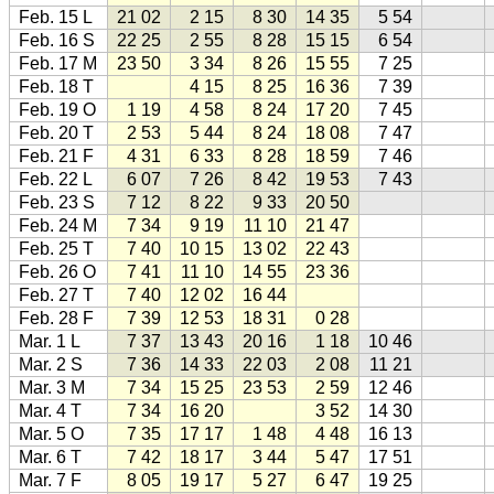
Feb. 15 L
21 02
2 15
8 30
14 35
5 54
Feb. 16 S
22 25
2 55
8 28
15 15
6 54
Feb. 17 M
23 50
3 34
8 26
15 55
7 25
Feb. 18 T
4 15
8 25
16 36
7 39
Feb. 19 O
1 19
4 58
8 24
17 20
7 45
Feb. 20 T
2 53
5 44
8 24
18 08
7 47
Feb. 21 F
4 31
6 33
8 28
18 59
7 46
Feb. 22 L
6 07
7 26
8 42
19 53
7 43
Feb. 23 S
7 12
8 22
9 33
20 50
Feb. 24 M
7 34
9 19
11 10
21 47
Feb. 25 T
7 40
10 15
13 02
22 43
Feb. 26 O
7 41
11 10
14 55
23 36
Feb. 27 T
7 40
12 02
16 44
Feb. 28 F
7 39
12 53
18 31
0 28
Mar. 1 L
7 37
13 43
20 16
1 18
10 46
Mar. 2 S
7 36
14 33
22 03
2 08
11 21
Mar. 3 M
7 34
15 25
23 53
2 59
12 46
Mar. 4 T
7 34
16 20
3 52
14 30
Mar. 5 O
7 35
17 17
1 48
4 48
16 13
Mar. 6 T
7 42
18 17
3 44
5 47
17 51
Mar. 7 F
8 05
19 17
5 27
6 47
19 25