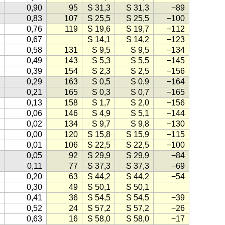
0,90
95
S 31,3
S 31,3
−89
0,83
107
S 25,5
S 25,5
−100
0,76
119
S 19,6
S 19,7
−112
0,67
S 14,1
S 14,2
−123
0,58
131
S 9,5
S 9,5
−134
0,49
143
S 5,3
S 5,5
−145
0,39
154
S 2,3
S 2,5
−156
0,29
163
S 0,5
S 0,9
−164
0,21
165
S 0,3
S 0,7
−165
0,13
158
S 1,7
S 2,0
−156
0,06
146
S 4,9
S 5,1
−144
0,02
134
S 9,7
S 9,8
−130
0,00
120
S 15,8
S 15,9
−115
0,01
106
S 22,5
S 22,5
−100
0,05
92
S 29,9
S 29,9
−84
0,11
77
S 37,3
S 37,3
−69
0,20
63
S 44,2
S 44,2
−54
0,30
49
S 50,1
S 50,1
0,41
36
S 54,5
S 54,5
−39
0,52
24
S 57,2
S 57,2
−26
0,63
16
S 58,0
S 58,0
−17