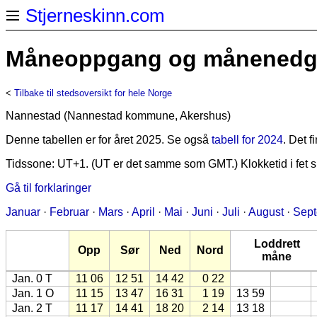
Stjerneskinn.com
Måneoppgang og månenedgan
<
Tilbake til stedsoversikt for hele Norge
Nannestad (Nannestad kommune, Akershus)
Denne tabellen er for året 2025. Se også
tabell for 2024
. Det 
Tidssone: UT+1. (UT er det samme som GMT.) Klokketid i fet sk
Gå til forklaringer
Januar
·
Februar
·
Mars
·
April
·
Mai
·
Juni
·
Juli
·
August
·
Sep
Loddrett
Opp
Sør
Ned
Nord
måne
Jan. 0 T
11 06
12 51
14 42
0 22
Jan. 1 O
11 15
13 47
16 31
1 19
13 59
Jan. 2 T
11 17
14 41
18 20
2 14
13 18