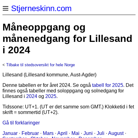
Stjerneskinn.com
Måneoppgang og
månenedgang for Lillesand
i 2024
<
Tilbake til stedsoversikt for hele Norge
Lillesand (Lillesand kommune, Aust-Agder)
Denne tabellen er for året 2024. Se også
tabell for 2025
. Det
finnes også tabeller med soloppgang og solnedgang for
Lillesand i
2024
og
2025
.
Tidssone: UT+1. (UT er det samme som GMT.) Klokketid i fet
skrift = sommertid (UT+2).
Gå til forklaringer
Januar
·
Februar
·
Mars
·
April
·
Mai
·
Juni
·
Juli
·
August
·