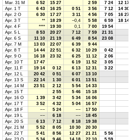
Mar. 31 M
6 52
15 27
2 59
7 24
12 17
Apr. 1 T
6 43
16 25
0 51
3 56
7 12
14 30
Apr. 2 O
6 30
17 27
3 11
4 56
7 05
16 27
Apr. 3 T
**
18 29
−0,4
5 58
6 59
18 14
Apr. 4 F
****
19 30
0,1
7 00
19 54
Apr. 5 L
8 53
20 27
7 12
7 59
21 31
Apr. 6 S
11 10
21 19
6 49
8 54
23 08
Apr. 7 M
13 03
22 07
6 39
9 44
Apr. 8 T
14 44
22 51
6 32
10 29
0 42
Apr. 9 O
16 18
23 32
6 25
11 12
2 06
Apr. 10 T
17 47
6 19
11 52
3 05
Apr. 11 F
19 14
0 12
6 13
12 31
3 22
Apr. 12 L
20 42
0 51
6 07
13 10
Apr. 13 S
22 14
1 30
6 01
13 51
Apr. 14 M
23 51
2 12
5 54
14 33
Apr. 15 T
2 55
5 46
15 18
Apr. 16 O
1 39
3 42
5 34
16 06
Apr. 17 T
3 52
4 32
5 04
16 57
Apr. 18 F
−−
5 24
−−
17 50
Apr. 19 L
−−
6 18
−−
18 45
Apr. 20 S
6 13
7 12
8 18
19 38
Apr. 21 M
5 52
8 05
10 30
20 30
Apr. 22 T
5 41
8 56
12 27
21 21
5 56
Apr. 23 O
5 34
9 46
14 18
22 10
5 59