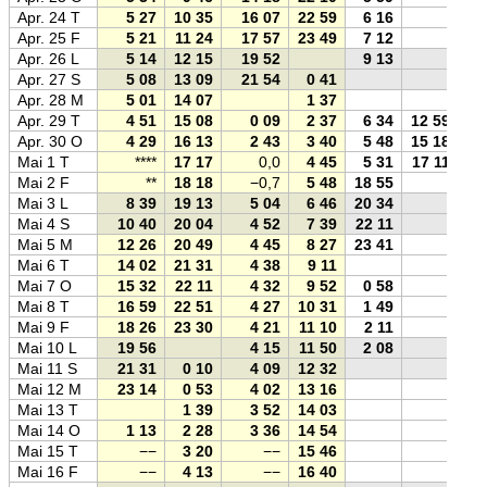
Apr. 24 T
5 27
10 35
16 07
22 59
6 16
Apr. 25 F
5 21
11 24
17 57
23 49
7 12
Apr. 26 L
5 14
12 15
19 52
9 13
Apr. 27 S
5 08
13 09
21 54
0 41
Apr. 28 M
5 01
14 07
1 37
Apr. 29 T
4 51
15 08
0 09
2 37
6 34
12 59
Apr. 30 O
4 29
16 13
2 43
3 40
5 48
15 18
Mai 1 T
****
17 17
0,0
4 45
5 31
17 11
Mai 2 F
**
18 18
−0,7
5 48
18 55
Mai 3 L
8 39
19 13
5 04
6 46
20 34
Mai 4 S
10 40
20 04
4 52
7 39
22 11
Mai 5 M
12 26
20 49
4 45
8 27
23 41
Mai 6 T
14 02
21 31
4 38
9 11
Mai 7 O
15 32
22 11
4 32
9 52
0 58
Mai 8 T
16 59
22 51
4 27
10 31
1 49
Mai 9 F
18 26
23 30
4 21
11 10
2 11
Mai 10 L
19 56
4 15
11 50
2 08
Mai 11 S
21 31
0 10
4 09
12 32
Mai 12 M
23 14
0 53
4 02
13 16
Mai 13 T
1 39
3 52
14 03
Mai 14 O
1 13
2 28
3 36
14 54
Mai 15 T
−−
3 20
−−
15 46
Mai 16 F
−−
4 13
−−
16 40