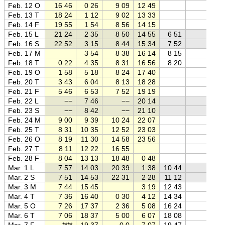
Feb. 12 O
16 46
0 26
9 09
12 49
Feb. 13 T
18 24
1 12
9 02
13 33
Feb. 14 F
19 55
1 54
8 56
14 15
Feb. 15 L
21 24
2 35
8 50
14 55
6 51
Feb. 16 S
22 52
3 15
8 44
15 34
7 52
Feb. 17 M
3 54
8 38
16 14
8 15
Feb. 18 T
0 22
4 35
8 31
16 56
8 20
Feb. 19 O
1 58
5 18
8 24
17 40
Feb. 20 T
3 43
6 04
8 13
18 28
Feb. 21 F
5 46
6 53
7 52
19 19
Feb. 22 L
−−
7 46
−−
20 14
Feb. 23 S
−−
8 42
−−
21 10
Feb. 24 M
9 00
9 39
10 24
22 07
Feb. 25 T
8 31
10 35
12 52
23 03
Feb. 26 O
8 19
11 30
14 58
23 56
Feb. 27 T
8 11
12 22
16 55
Feb. 28 F
8 04
13 13
18 48
0 48
Mar. 1 L
7 57
14 03
20 39
1 38
10 44
Mar. 2 S
7 51
14 53
22 31
2 28
11 12
Mar. 3 M
7 44
15 45
3 19
12 43
Mar. 4 T
7 36
16 40
0 30
4 12
14 34
Mar. 5 O
7 26
17 37
2 36
5 08
16 24
Mar. 6 T
7 06
18 37
5 00
6 07
18 08
Mar. 7 F
****
19 37
0,0
7 07
19 47