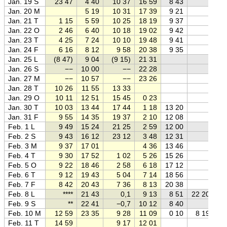
Jan. 19 S
23 47
4 40
10 37
16 59
8 43
Jan. 20 M
5 19
10 31
17 39
9 21
Jan. 21 T
1 15
5 59
10 25
18 19
9 37
Jan. 22 O
2 46
6 40
10 18
19 02
9 42
Jan. 23 T
4 25
7 24
10 10
19 48
9 41
Jan. 24 F
6 16
8 12
9 58
20 38
9 35
Jan. 25 L
(8 47)
9 04
(9 15)
21 31
Jan. 26 S
−−
10 00
−−
22 28
Jan. 27 M
−−
10 57
−−
23 26
Jan. 28 T
10 26
11 55
13 33
Jan. 29 O
10 11
12 51
15 45
0 23
Jan. 30 T
10 03
13 44
17 44
1 18
13 20
Jan. 31 F
9 55
14 35
19 37
2 10
12 08
Feb. 1 L
9 49
15 24
21 25
2 59
12 00
Feb. 2 S
9 43
16 12
23 12
3 48
12 31
Feb. 3 M
9 37
17 01
4 36
13 46
Feb. 4 T
9 30
17 52
1 02
5 26
15 26
Feb. 5 O
9 22
18 46
2 58
6 18
17 12
Feb. 6 T
9 12
19 43
5 04
7 14
18 56
Feb. 7 F
8 42
20 43
7 36
8 13
20 38
Feb. 8 L
****
21 43
0,1
9 13
8 51
22 20
Feb. 9 S
**
22 41
−0,7
10 12
8 40
Feb. 10 M
12 59
23 35
9 28
11 09
0 10
8 19
Feb. 11 T
14 59
9 17
12 01