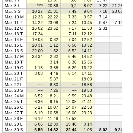
Mar. 8 L
****
20 36
−0,2
8 07
7 22
21 25
Mar. 9 S
10 27
21 31
7 49
9 04
7 18
23 05
Mar. 10 M
12 33
22 22
7 33
9 57
7 14
Mar. 11 T
14 22
23 08
7 24
10 45
0 47
7 10
Mar. 12 O
16 02
23 52
7 17
11 30
2 31
Mar. 13 T
17 34
7 11
12 12
Mar. 14 F
19 03
0 32
7 04
12 52
Mar. 15 L
20 31
1 12
6 58
13 32
Mar. 16 S
22 00
1 52
6 52
14 11
Mar. 17 M
23 34
2 32
6 46
14 52
Mar. 18 T
3 14
6 38
15 36
Mar. 19 O
1 15
3 58
6 29
16 22
Mar. 20 T
3 08
4 46
6 14
17 11
Mar. 21 F
−−
5 37
−−
18 03
Mar. 22 L
−−
6 30
−−
18 58
Mar. 23 S
−−
7 25
−−
19 53
Mar. 24 M
6 52
8 21
9 59
20 48
Mar. 25 T
6 36
9 15
12 08
21 41
Mar. 26 O
6 27
10 07
14 07
22 33
Mar. 27 T
6 19
10 58
16 00
23 23
Mar. 28 F
6 12
11 48
17 52
Mar. 29 L
6 06
12 39
19 46
0 14
Mar. 30 S
6 59
14 32
22 44
1 05
8 02
9 24