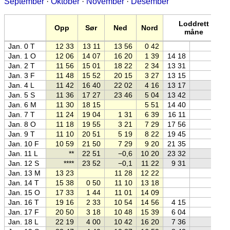
September
·
Oktober
·
November
·
Desember
Loddrett
Opp
Sør
Ned
Nord
måne
Jan. 0 T
12 33
13 11
13 56
0 42
Jan. 1 O
12 06
14 07
16 20
1 39
14 18
Jan. 2 T
11 56
15 01
18 22
2 34
13 31
Jan. 3 F
11 48
15 52
20 15
3 27
13 15
Jan. 4 L
11 42
16 40
22 02
4 16
13 17
Jan. 5 S
11 36
17 27
23 46
5 04
13 42
Jan. 6 M
11 30
18 15
5 51
14 40
Jan. 7 T
11 24
19 04
1 31
6 39
16 11
Jan. 8 O
11 18
19 55
3 21
7 29
17 56
Jan. 9 T
11 10
20 51
5 19
8 22
19 45
Jan. 10 F
10 59
21 50
7 29
9 20
21 35
Jan. 11 L
**
22 51
−0,6
10 20
23 32
Jan. 12 S
****
23 52
−0,1
11 22
9 31
Jan. 13 M
13 23
11 28
12 22
Jan. 14 T
15 38
0 50
11 10
13 18
Jan. 15 O
17 33
1 44
11 01
14 09
Jan. 16 T
19 16
2 33
10 54
14 56
4 15
Jan. 17 F
20 50
3 18
10 48
15 39
6 04
Jan. 18 L
22 19
4 00
10 42
16 20
7 36