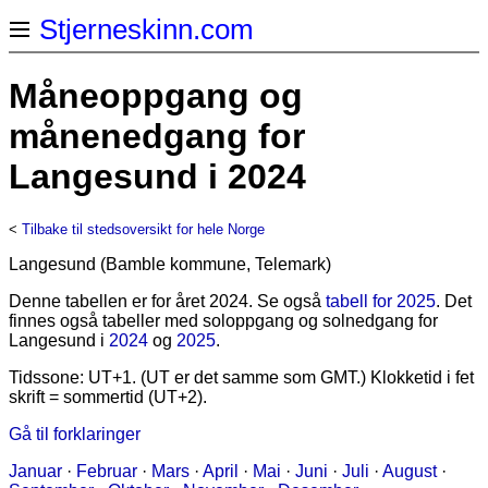
Stjerneskinn.com
Måneoppgang og
månenedgang for
Langesund i 2024
<
Tilbake til stedsoversikt for hele Norge
Langesund (Bamble kommune, Telemark)
Denne tabellen er for året 2024. Se også
tabell for 2025
. Det
finnes også tabeller med soloppgang og solnedgang for
Langesund i
2024
og
2025
.
Tidssone: UT+1. (UT er det samme som GMT.) Klokketid i fet
skrift = sommertid (UT+2).
Gå til forklaringer
Januar
·
Februar
·
Mars
·
April
·
Mai
·
Juni
·
Juli
·
August
·