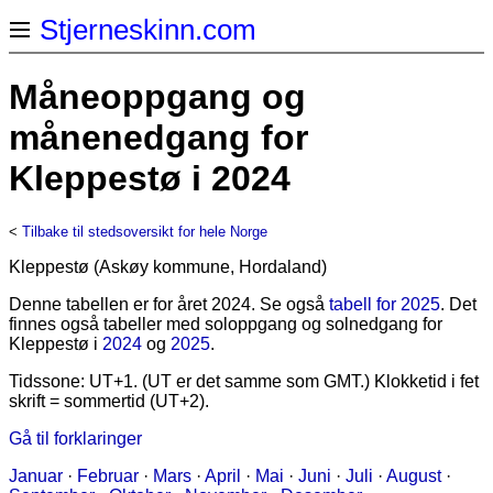
Stjerneskinn.com
Måneoppgang og
månenedgang for
Kleppestø i 2024
<
Tilbake til stedsoversikt for hele Norge
Kleppestø (Askøy kommune, Hordaland)
Denne tabellen er for året 2024. Se også
tabell for 2025
. Det
finnes også tabeller med soloppgang og solnedgang for
Kleppestø i
2024
og
2025
.
Tidssone: UT+1. (UT er det samme som GMT.) Klokketid i fet
skrift = sommertid (UT+2).
Gå til forklaringer
Januar
·
Februar
·
Mars
·
April
·
Mai
·
Juni
·
Juli
·
August
·