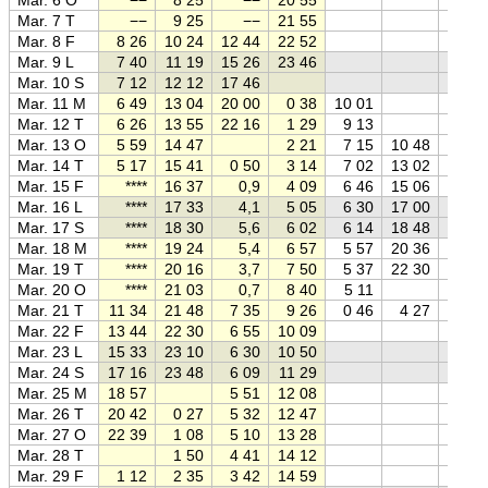
Mar. 7 T
−−
9 25
−−
21 55
Mar. 8 F
8 26
10 24
12 44
22 52
Mar. 9 L
7 40
11 19
15 26
23 46
Mar. 10 S
7 12
12 12
17 46
Mar. 11 M
6 49
13 04
20 00
0 38
10 01
Mar. 12 T
6 26
13 55
22 16
1 29
9 13
Mar. 13 O
5 59
14 47
2 21
7 15
10 48
Mar. 14 T
5 17
15 41
0 50
3 14
7 02
13 02
Mar. 15 F
****
16 37
0,9
4 09
6 46
15 06
Mar. 16 L
****
17 33
4,1
5 05
6 30
17 00
Mar. 17 S
****
18 30
5,6
6 02
6 14
18 48
Mar. 18 M
****
19 24
5,4
6 57
5 57
20 36
Mar. 19 T
****
20 16
3,7
7 50
5 37
22 30
Mar. 20 O
****
21 03
0,7
8 40
5 11
Mar. 21 T
11 34
21 48
7 35
9 26
0 46
4 27
Mar. 22 F
13 44
22 30
6 55
10 09
Mar. 23 L
15 33
23 10
6 30
10 50
Mar. 24 S
17 16
23 48
6 09
11 29
Mar. 25 M
18 57
5 51
12 08
Mar. 26 T
20 42
0 27
5 32
12 47
Mar. 27 O
22 39
1 08
5 10
13 28
Mar. 28 T
1 50
4 41
14 12
Mar. 29 F
1 12
2 35
3 42
14 59