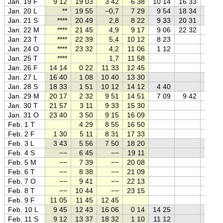
Jan. 19 F
9 12
19 03
3 42
6 38
10 14
16 33
Jan. 20 L
**
19 55
−0,7
7 29
9 54
18 34
Jan. 21 S
****
20 49
2,8
8 22
9 33
20 31
Jan. 22 M
****
21 45
4,9
9 17
9 06
22 32
Jan. 23 T
****
22 39
5,4
10 12
8 23
Jan. 24 O
****
23 32
4,2
11 06
1 12
Jan. 25 T
****
1,7
11 58
Jan. 26 F
14 14
0 22
11 33
12 45
Jan. 27 L
16 40
1 08
10 40
13 30
Jan. 28 S
18 33
1 51
10 12
14 12
4 40
Jan. 29 M
20 17
2 32
9 51
14 51
7 09
9 42
Jan. 30 T
21 57
3 11
9 33
15 30
Jan. 31 O
23 40
3 50
9 15
16 09
Feb. 1 T
4 29
8 55
16 50
Feb. 2 F
1 30
5 11
8 31
17 33
Feb. 3 L
3 43
5 56
7 50
18 20
Feb. 4 S
−−
6 45
−−
19 11
Feb. 5 M
−−
7 39
−−
20 08
Feb. 6 T
−−
8 38
−−
21 09
Feb. 7 O
−−
9 41
−−
22 13
Feb. 8 T
−−
10 44
−−
23 15
Feb. 9 F
11 05
11 45
12 45
Feb. 10 L
9 45
12 43
16 06
0 14
14 25
Feb. 11 S
9 12
13 37
18 32
1 10
11 12