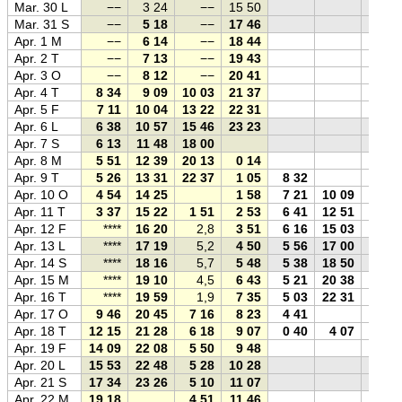
Mar. 30 L
−−
3 24
−−
15 50
Mar. 31 S
−−
5 18
−−
17 46
Apr. 1 M
−−
6 14
−−
18 44
Apr. 2 T
−−
7 13
−−
19 43
Apr. 3 O
−−
8 12
−−
20 41
Apr. 4 T
8 34
9 09
10 03
21 37
Apr. 5 F
7 11
10 04
13 22
22 31
Apr. 6 L
6 38
10 57
15 46
23 23
Apr. 7 S
6 13
11 48
18 00
Apr. 8 M
5 51
12 39
20 13
0 14
Apr. 9 T
5 26
13 31
22 37
1 05
8 32
Apr. 10 O
4 54
14 25
1 58
7 21
10 09
Apr. 11 T
3 37
15 22
1 51
2 53
6 41
12 51
Apr. 12 F
****
16 20
2,8
3 51
6 16
15 03
Apr. 13 L
****
17 19
5,2
4 50
5 56
17 00
Apr. 14 S
****
18 16
5,7
5 48
5 38
18 50
Apr. 15 M
****
19 10
4,5
6 43
5 21
20 38
Apr. 16 T
****
19 59
1,9
7 35
5 03
22 31
Apr. 17 O
9 46
20 45
7 16
8 23
4 41
Apr. 18 T
12 15
21 28
6 18
9 07
0 40
4 07
Apr. 19 F
14 09
22 08
5 50
9 48
Apr. 20 L
15 53
22 48
5 28
10 28
Apr. 21 S
17 34
23 26
5 10
11 07
Apr. 22 M
19 18
4 51
11 46