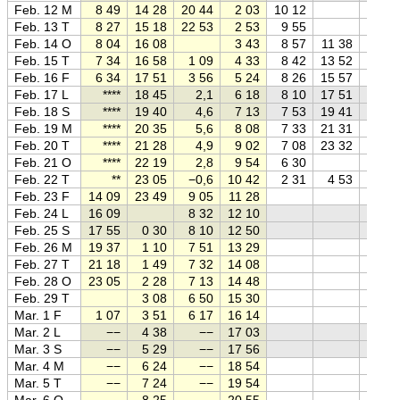
Feb. 12 M
8 49
14 28
20 44
2 03
10 12
Feb. 13 T
8 27
15 18
22 53
2 53
9 55
Feb. 14 O
8 04
16 08
3 43
8 57
11 38
Feb. 15 T
7 34
16 58
1 09
4 33
8 42
13 52
Feb. 16 F
6 34
17 51
3 56
5 24
8 26
15 57
Feb. 17 L
****
18 45
2,1
6 18
8 10
17 51
Feb. 18 S
****
19 40
4,6
7 13
7 53
19 41
Feb. 19 M
****
20 35
5,6
8 08
7 33
21 31
Feb. 20 T
****
21 28
4,9
9 02
7 08
23 32
Feb. 21 O
****
22 19
2,8
9 54
6 30
Feb. 22 T
**
23 05
−0,6
10 42
2 31
4 53
Feb. 23 F
14 09
23 49
9 05
11 28
Feb. 24 L
16 09
8 32
12 10
Feb. 25 S
17 55
0 30
8 10
12 50
Feb. 26 M
19 37
1 10
7 51
13 29
Feb. 27 T
21 18
1 49
7 32
14 08
Feb. 28 O
23 05
2 28
7 13
14 48
Feb. 29 T
3 08
6 50
15 30
Mar. 1 F
1 07
3 51
6 17
16 14
Mar. 2 L
−−
4 38
−−
17 03
Mar. 3 S
−−
5 29
−−
17 56
Mar. 4 M
−−
6 24
−−
18 54
Mar. 5 T
−−
7 24
−−
19 54
Mar. 6 O
−−
8 25
−−
20 55