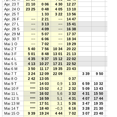
Apr. 23 T
21 10
0 06
4 30
12 27
Apr. 24 O
23 25
0 48
4 05
13 10
Apr. 25 T
1 33
3 22
13 56
Apr. 26 F
−−
2 21
−−
14 47
Apr. 27 L
−−
3 13
−−
15 41
Apr. 28 S
−−
4 09
−−
16 38
Apr. 29 M
−−
5 07
−−
17 37
Apr. 30 T
−−
6 06
−−
18 34
Mai 1 O
−−
7 02
−−
19 29
Mai 2 T
5 40
7 56
10 34
20 22
Mai 3 F
5 01
8 48
13 01
21 13
Mai 4 L
4 35
9 37
15 12
22 02
Mai 5 S
4 13
10 27
17 21
22 52
Mai 6 M
3 50
11 17
19 35
23 43
Mai 7 T
3 24
12 09
22 09
3 39
9 50
Mai 8 O
2 42
13 05
0 37
Mai 9 T
****
14 03
0,9
1 33
6 59
10 32
Mai 10 F
****
15 02
4,2
2 32
5 09
13 43
Mai 11 L
****
16 02
5,6
3 32
4 31
15 50
Mai 12 S
****
16 59
5,1
4 31
4 07
17 44
Mai 13 M
****
17 51
3,1
5 26
3 47
19 35
Mai 14 T
****
18 40
−0,3
6 16
3 28
21 30
Mai 15 O
9 39
19 24
4 44
7 02
3 07
23 40