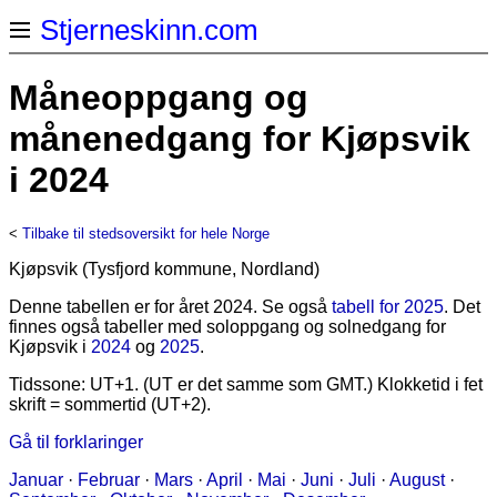
Stjerneskinn.com
Måneoppgang og
månenedgang for Kjøpsvik
i 2024
<
Tilbake til stedsoversikt for hele Norge
Kjøpsvik (Tysfjord kommune, Nordland)
Denne tabellen er for året 2024. Se også
tabell for 2025
. Det
finnes også tabeller med soloppgang og solnedgang for
Kjøpsvik i
2024
og
2025
.
Tidssone: UT+1. (UT er det samme som GMT.) Klokketid i fet
skrift = sommertid (UT+2).
Gå til forklaringer
Januar
·
Februar
·
Mars
·
April
·
Mai
·
Juni
·
Juli
·
August
·