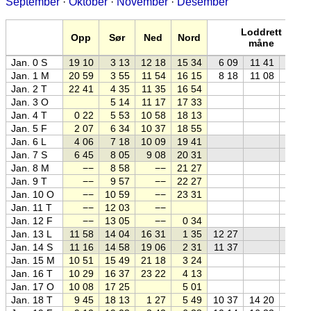
September
·
Oktober
·
November
·
Desember
Loddrett
Opp
Sør
Ned
Nord
måne
Jan. 0 S
19 10
3 13
12 18
15 34
6 09
11 41
Jan. 1 M
20 59
3 55
11 54
16 15
8 18
11 08
Jan. 2 T
22 41
4 35
11 35
16 54
Jan. 3 O
5 14
11 17
17 33
Jan. 4 T
0 22
5 53
10 58
18 13
Jan. 5 F
2 07
6 34
10 37
18 55
Jan. 6 L
4 06
7 18
10 09
19 41
Jan. 7 S
6 45
8 05
9 08
20 31
Jan. 8 M
−−
8 58
−−
21 27
Jan. 9 T
−−
9 57
−−
22 27
Jan. 10 O
−−
10 59
−−
23 31
Jan. 11 T
−−
12 03
−−
Jan. 12 F
−−
13 05
−−
0 34
Jan. 13 L
11 58
14 04
16 31
1 35
12 27
Jan. 14 S
11 16
14 58
19 06
2 31
11 37
Jan. 15 M
10 51
15 49
21 18
3 24
Jan. 16 T
10 29
16 37
23 22
4 13
Jan. 17 O
10 08
17 25
5 01
Jan. 18 T
9 45
18 13
1 27
5 49
10 37
14 20