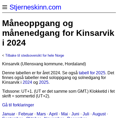
Stjerneskinn.com
Måneoppgang og
månenedgang for Kinsarvik
i 2024
<
Tilbake til stedsoversikt for hele Norge
Kinsarvik (Ullensvang kommune, Hordaland)
Denne tabellen er for året 2024. Se også
tabell for 2025
. Det
finnes også tabeller med soloppgang og solnedgang for
Kinsarvik i
2024
og
2025
.
Tidssone: UT+1. (UT er det samme som GMT.) Klokketid i fet
skrift = sommertid (UT+2).
Gå til forklaringer
Januar
·
Februar
·
Mars
·
April
·
Mai
·
Juni
·
Juli
·
August
·