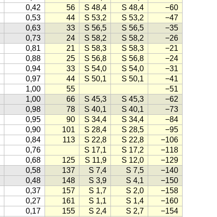
0,42
56
S 48,4
S 48,4
−60
0,53
44
S 53,2
S 53,2
−47
0,63
33
S 56,5
S 56,5
−35
0,73
24
S 58,2
S 58,2
−26
0,81
21
S 58,3
S 58,3
−21
0,88
25
S 56,8
S 56,8
−24
0,94
33
S 54,0
S 54,0
−31
0,97
44
S 50,1
S 50,1
−41
1,00
55
−51
1,00
66
S 45,3
S 45,3
−62
0,98
78
S 40,1
S 40,1
−73
0,95
90
S 34,4
S 34,4
−84
0,90
101
S 28,4
S 28,5
−95
0,84
113
S 22,8
S 22,8
−106
0,76
S 17,1
S 17,2
−118
0,68
125
S 11,9
S 12,0
−129
0,58
137
S 7,4
S 7,5
−140
0,48
148
S 3,9
S 4,1
−150
0,37
157
S 1,7
S 2,0
−158
0,27
161
S 1,1
S 1,4
−160
0,17
155
S 2,4
S 2,7
−154