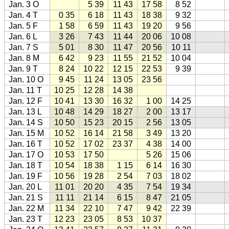
Jan. 3 O
5 39
11 43
17 58
8 52
Jan. 4 T
0 35
6 18
11 43
18 38
9 32
Jan. 5 F
1 58
6 59
11 43
19 20
9 56
Jan. 6 L
3 26
7 43
11 44
20 06
10 08
Jan. 7 S
5 01
8 30
11 47
20 56
10 11
Jan. 8 M
6 42
9 23
11 55
21 52
10 04
Jan. 9 T
8 24
10 22
12 15
22 53
9 39
Jan. 10 O
9 45
11 24
13 05
23 56
Jan. 11 T
10 25
12 28
14 38
Jan. 12 F
10 41
13 30
16 32
1 00
14 25
Jan. 13 L
10 48
14 29
18 27
2 00
13 17
Jan. 14 S
10 50
15 23
20 15
2 56
13 05
Jan. 15 M
10 52
16 14
21 58
3 49
13 20
Jan. 16 T
10 52
17 02
23 37
4 38
14 00
Jan. 17 O
10 53
17 50
5 26
15 06
Jan. 18 T
10 54
18 38
1 15
6 14
16 30
Jan. 19 F
10 56
19 28
2 54
7 03
18 02
Jan. 20 L
11 01
20 20
4 35
7 54
19 34
Jan. 21 S
11 11
21 14
6 15
8 47
21 05
Jan. 22 M
11 34
22 10
7 47
9 42
22 39
Jan. 23 T
12 23
23 05
8 53
10 37