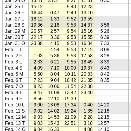
Jan. 24 O
13 41
23 57
9 27
11 31
0 30
Jan. 25 T
15 12
9 43
12 23
Jan. 26 F
16 44
0 47
9 49
13 10
Jan. 27 L
18 12
1 33
9 52
13 55
Jan. 28 S
19 36
2 16
9 53
14 37
3 56
Jan. 29 M
20 57
2 57
9 54
15 16
5 26
Jan. 30 T
22 17
3 36
9 53
15 55
6 39
Jan. 31 O
23 38
4 15
9 53
16 34
7 33
Feb. 1 T
4 54
9 53
17 15
8 08
Feb. 2 F
1 03
5 36
9 53
17 58
8 28
Feb. 3 L
2 33
6 21
9 55
18 45
8 39
Feb. 4 S
4 09
7 10
10 00
19 37
8 43
Feb. 5 M
5 50
8 04
10 11
20 33
8 42
Feb. 6 T
7 23
9 04
10 42
21 35
8 35
Feb. 7 O
8 23
10 06
11 54
22 38
Feb. 8 T
8 47
11 09
13 42
23 40
Feb. 9 F
8 56
12 10
15 39
Feb. 10 L
9 00
13 08
17 34
0 40
14 20
Feb. 11 S
9 02
14 02
19 24
1 35
12 18
Feb. 12 M
9 03
14 53
21 09
2 28
12 15
Feb. 13 T
9 03
15 43
22 51
3 18
12 57
Feb. 14 O
9 04
16 33
4 08
14 10