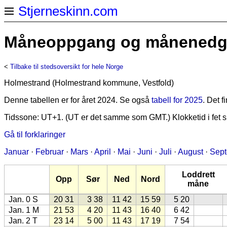
Stjerneskinn.com
Måneoppgang og månenedgan
<
Tilbake til stedsoversikt for hele Norge
Holmestrand (Holmestrand kommune, Vestfold)
Denne tabellen er for året 2024. Se også
tabell for 2025
. Det 
Tidssone: UT+1. (UT er det samme som GMT.) Klokketid i fet sk
Gå til forklaringer
Januar
·
Februar
·
Mars
·
April
·
Mai
·
Juni
·
Juli
·
August
·
Sep
Loddrett
Opp
Sør
Ned
Nord
måne
Jan. 0 S
20 31
3 38
11 42
15 59
5 20
Jan. 1 M
21 53
4 20
11 43
16 40
6 42
Jan. 2 T
23 14
5 00
11 43
17 19
7 54