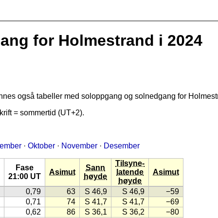
g for Holmestrand i 2024
finnes også tabeller med soloppgang og solnedgang for Holmest
rift = sommertid (UT+2).
tember
·
Oktober
·
November
·
Desember
Tilsyne-
Fase
Sann
Asimut
latende
Asimut
21:00 UT
høyde
høyde
0,79
63
S 46,9
S 46,9
−59
0,71
74
S 41,7
S 41,7
−69
0,62
86
S 36,1
S 36,2
−80