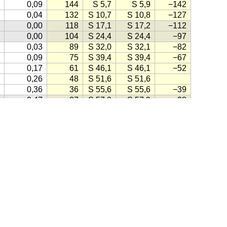
0,09
144
S 5,7
S 5,9
−142
0,04
132
S 10,7
S 10,8
−127
0,00
118
S 17,1
S 17,2
−112
0,00
104
S 24,4
S 24,4
−97
0,03
89
S 32,0
S 32,1
−82
0,09
75
S 39,4
S 39,4
−67
0,17
61
S 46,1
S 46,1
−52
0,26
48
S 51,6
S 51,6
0,36
36
S 55,6
S 55,6
−39
0,47
27
S 57,9
S 57,9
−28
0,57
21
S 58,6
S 58,6
−21
0,67
22
S 57,6
S 57,6
−22
0,76
30
S 55,1
S 55,1
−28
hms
(1998)
0,83
40
S 51,5
S 51,5
−37
0,90
51
S 46,9
S 47,0
−48
0,95
62
S 41,9
S 42,0
−58
0,98
74
S 36,3
S 36,3
−69
, klikk på knappen lik denne:
(Kilde for ikonet: Gule Sider)
1,00
86
−80
1,00
98
S 30,4
S 30,4
−92
0,98
110
S 24,6
S 24,7
−103
ensk
·
Engelsk
·
Tysk
·
Spansk
·
Fransk
·
Italiensk
·
Portugisisk
0,94
121
S 18,8
S 18,9
−114