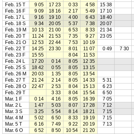
Feb. 15 T
9 05
17 23
0 33
4 58
15 38
Feb. 16 F
9 09
18 16
2 17
5 49
17 10
Feb. 17 L
9 16
19 10
4 00
6 43
18 40
Feb. 18 S
9 34
20 05
5 37
7 38
20 07
Feb. 19 M
10 13
21 00
6 53
8 33
21 34
Feb. 20 T
11 24
21 53
7 35
9 27
23 05
Feb. 21 O
12 53
22 44
7 53
10 19
Feb. 22 T
14 25
23 30
8 01
11 07
0 49
7 30
Feb. 23 F
15 55
8 04
11 53
Feb. 24 L
17 20
0 14
8 05
12 35
Feb. 25 S
18 42
0 55
8 05
13 15
Feb. 26 M
20 03
1 35
8 05
13 54
Feb. 27 T
21 24
2 14
8 05
14 33
5 31
Feb. 28 O
22 47
2 53
8 04
15 13
6 23
Feb. 29 T
3 33
8 04
15 54
6 50
Mar. 1 F
0 14
4 16
8 05
16 39
7 05
Mar. 2 L
1 47
5 03
8 07
17 28
7 12
Mar. 3 S
3 25
5 54
8 14
18 21
7 15
Mar. 4 M
5 02
6 50
8 33
19 19
7 15
Mar. 5 T
6 16
7 49
9 22
20 19
7 13
Mar. 6 O
6 52
8 50
10 54
21 20