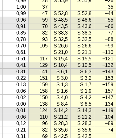
0,99
28
S 55,9
S 55,9
−26
1,00
37
−35
0,99
47
S 52,8
S 52,8
−44
0,96
59
S 48,5
S 48,6
−55
0,91
70
S 43,5
S 43,6
−66
0,85
82
S 38,3
S 38,3
−77
0,78
93
S 32,5
S 32,5
−88
0,70
105
S 26,6
S 26,6
−99
0,61
S 21,0
S 21,1
−110
0,51
117
S 15,4
S 15,5
−121
0,41
129
S 10,4
S 10,5
−132
0,31
141
S 6,1
S 6,3
−143
0,22
151
S 3,0
S 3,2
−153
0,13
159
S 1,3
S 1,7
−159
0,06
158
S 1,6
S 1,9
−157
0,02
150
S 4,0
S 4,2
−147
0,00
138
S 8,4
S 8,5
−134
0,01
124
S 14,2
S 14,3
−119
0,06
110
S 21,2
S 21,2
−104
0,12
96
S 28,3
S 28,3
−89
0,21
82
S 35,6
S 35,6
−74
0,31
69
S 42,5
S 42,5