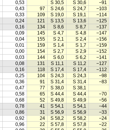
0,53
S 30,5
S 30,6
−91
0,43
97
S 24,6
S 24,7
−103
0,33
109
S 19,0
S 19,1
−114
0,24
121
S 13,5
S 13,6
−125
0,16
134
S 8,6
S 8,7
−137
0,09
145
S 4,7
S 4,8
−147
0,04
155
S 2,1
S 2,4
−156
0,01
159
S 1,4
S 1,7
−159
0,00
154
S 2,7
S 2,9
−152
0,03
144
S 6,0
S 6,2
−141
0,08
131
S 11,1
S 11,2
−127
0,16
118
S 17,4
S 17,4
−112
0,25
104
S 24,3
S 24,3
−98
0,36
91
S 31,4
S 31,4
−83
0,47
77
S 38,0
S 38,1
0,58
65
S 44,4
S 44,4
−70
0,68
52
S 49,8
S 49,9
−56
0,78
41
S 54,1
S 54,1
−44
0,86
31
S 56,9
S 56,9
−33
0,92
24
S 58,2
S 58,2
−24
0,96
22
S 57,8
S 57,8
−22