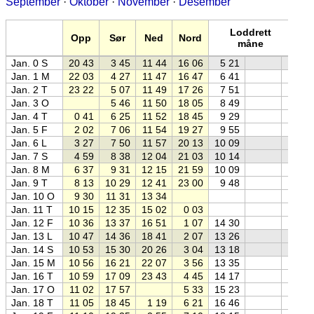
September
·
Oktober
·
November
·
Desember
Fa
Loddrett
Opp
Sør
Ned
Nord
21:
måne
U
Jan. 0 S
20 43
3 45
11 44
16 06
5 21
0
Jan. 1 M
22 03
4 27
11 47
16 47
6 41
0
Jan. 2 T
23 22
5 07
11 49
17 26
7 51
0
Jan. 3 O
5 46
11 50
18 05
8 49
0
Jan. 4 T
0 41
6 25
11 52
18 45
9 29
0
Jan. 5 F
2 02
7 06
11 54
19 27
9 55
0
Jan. 6 L
3 27
7 50
11 57
20 13
10 09
0
Jan. 7 S
4 59
8 38
12 04
21 03
10 14
0
Jan. 8 M
6 37
9 31
12 15
21 59
10 09
0
Jan. 9 T
8 13
10 29
12 41
23 00
9 48
0
Jan. 10 O
9 30
11 31
13 34
0
Jan. 11 T
10 15
12 35
15 02
0 03
0
Jan. 12 F
10 36
13 37
16 51
1 07
14 30
0
Jan. 13 L
10 47
14 36
18 41
2 07
13 26
0
Jan. 14 S
10 53
15 30
20 26
3 04
13 18
0
Jan. 15 M
10 56
16 21
22 07
3 56
13 35
0
Jan. 16 T
10 59
17 09
23 43
4 45
14 17
0
Jan. 17 O
11 02
17 57
5 33
15 23
0
Jan. 18 T
11 05
18 45
1 19
6 21
16 46
0