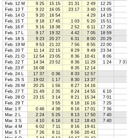
Feb. 12 M
9 25
15 15
21 31
2 49
12 25
Feb. 13 T
9 22
16 05
23 17
3 40
13 05
Feb. 14 O
9 20
16 54
4 29
14 19
Feb. 15 T
9 18
17 45
1 03
5 20
15 51
Feb. 16 F
9 16
18 38
2 52
6 11
17 26
Feb. 17 L
9 17
19 32
4 42
7 05
18 59
Feb. 18 S
9 23
20 27
6 31
8 00
20 29
Feb. 19 M
9 53
21 22
7 56
8 55
22 00
Feb. 20 T
11 14
22 15
8 29
9 49
23 34
Feb. 21 O
12 54
23 05
8 36
10 41
8 06
Feb. 22 T
14 34
23 52
8 36
11 29
1 24
7 37
Feb. 23 F
16 08
8 35
12 14
Feb. 24 L
17 37
0 36
8 33
12 57
Feb. 25 S
19 02
1 17
8 30
13 37
Feb. 26 M
20 25
1 56
8 27
14 16
Feb. 27 T
21 49
2 35
8 24
14 55
6 10
Feb. 28 O
23 15
3 14
8 21
15 34
7 01
Feb. 29 T
3 55
8 18
16 16
7 25
Mar. 1 F
0 46
4 38
8 16
17 01
7 36
Mar. 2 L
2 24
5 25
8 13
17 50
7 40
Mar. 3 S
4 10
6 16
8 12
18 43
7 40
Mar. 4 M
6 02
7 11
8 16
19 41
Mar. 5 T
7 26
8 11
8 56
20 41
Mar. 6 O
7 44
9 12
10 47
21 42