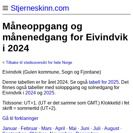
Stjerneskinn.com
Måneoppgang og
månenedgang for Eivindvik
i 2024
<
Tilbake til stedsoversikt for hele Norge
Eivindvik (Gulen kommune, Sogn og Fjordane)
Denne tabellen er for året 2024. Se også
tabell for 2025
. Det
finnes også tabeller med soloppgang og solnedgang for
Eivindvik i
2024
og
2025
.
Tidssone: UT+1. (UT er det samme som GMT.) Klokketid i fet
skrift = sommertid (UT+2).
Gå til forklaringer
Januar
·
Februar
·
Mars
·
April
·
Mai
·
Juni
·
Juli
·
August
·