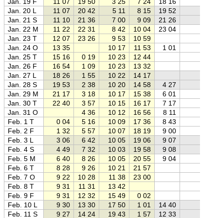
Jan. 19 F
11 07
19 50
3 25
7 24
18 16
Jan. 20 L
11 07
20 42
5 11
8 15
19 52
Jan. 21 S
11 10
21 36
7 00
9 09
21 26
Jan. 22 M
11 22
22 31
8 42
10 04
23 04
Jan. 23 T
12 07
23 26
9 53
10 59
Jan. 24 O
13 35
10 17
11 53
1 01
Jan. 25 T
15 16
0 19
10 23
12 44
Jan. 26 F
16 54
1 09
10 23
13 32
Jan. 27 L
18 26
1 55
10 22
14 17
Jan. 28 S
19 53
2 38
10 20
14 58
4 27
Jan. 29 M
21 17
3 18
10 17
15 38
6 01
Jan. 30 T
22 40
3 57
10 15
16 17
7 17
Jan. 31 O
4 36
10 12
16 56
8 11
Feb. 1 T
0 04
5 16
10 09
17 36
8 43
Feb. 2 F
1 32
5 57
10 07
18 19
9 00
Feb. 3 L
3 06
6 42
10 05
19 06
9 07
Feb. 4 S
4 49
7 32
10 03
19 58
9 08
Feb. 5 M
6 40
8 26
10 05
20 55
9 04
Feb. 6 T
8 28
9 26
10 21
21 57
Feb. 7 O
9 22
10 28
11 38
23 00
Feb. 8 T
9 31
11 31
13 42
Feb. 9 F
9 31
12 32
15 49
0 02
Feb. 10 L
9 30
13 30
17 50
1 01
14 40
Feb. 11 S
9 27
14 24
19 43
1 57
12 33