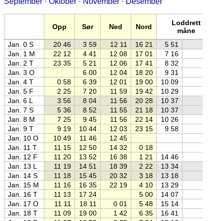
September
·
Oktober
·
November
·
Desember
Loddrett
Opp
Sør
Ned
Nord
måne
Jan. 0 S
20 46
3 59
12 11
16 21
5 51
Jan. 1 M
22 12
4 41
12 08
17 01
7 16
Jan. 2 T
23 35
5 21
12 06
17 41
8 32
Jan. 3 O
6 00
12 04
18 20
9 31
Jan. 4 T
0 58
6 39
12 01
19 00
10 09
Jan. 5 F
2 25
7 20
11 59
19 42
10 29
Jan. 6 L
3 56
8 04
11 56
20 28
10 37
Jan. 7 S
5 36
8 52
11 55
21 18
10 37
Jan. 8 M
7 25
9 45
11 56
22 14
10 26
Jan. 9 T
9 19
10 44
12 03
23 15
9 58
Jan. 10 O
10 49
11 46
12 45
Jan. 11 T
11 15
12 50
14 32
0 18
Jan. 12 F
11 20
13 52
16 38
1 21
14 46
Jan. 13 L
11 19
14 51
18 39
2 22
13 34
Jan. 14 S
11 18
15 45
20 32
3 18
13 18
Jan. 15 M
11 16
16 35
22 19
4 10
13 29
Jan. 16 T
11 13
17 24
5 00
14 07
Jan. 17 O
11 11
18 11
0 01
5 48
15 14
Jan. 18 T
11 09
19 00
1 42
6 35
16 41