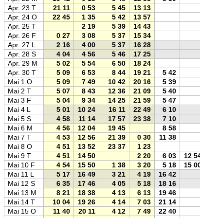
Apr. 23 T
21 11
0 53
5 45
13 13
Apr. 24 O
22 45
1 35
5 42
13 57
Apr. 25 T
2 19
5 39
14 43
Apr. 26 F
0 27
3 08
5 37
15 34
Apr. 27 L
2 16
4 00
5 37
16 28
Apr. 28 S
4 04
4 56
5 46
17 25
Apr. 29 M
5 02
5 54
6 50
18 24
Apr. 30 T
5 09
6 53
8 44
19 21
5 42
Mai 1 O
5 09
7 49
10 42
20 16
5 39
Mai 2 T
5 07
8 43
12 36
21 09
5 40
Mai 3 F
5 04
9 34
14 25
21 59
5 47
Mai 4 L
5 01
10 24
16 11
22 49
6 10
Mai 5 S
4 58
11 14
17 57
23 38
7 10
Mai 6 M
4 56
12 04
19 45
8 58
Mai 7 T
4 53
12 56
21 39
0 30
11 38
Mai 8 O
4 51
13 52
23 37
1 23
Mai 9 T
4 51
14 50
2 20
6 03
12 54
Mai 10 F
4 54
15 50
1 38
3 20
5 18
15 00
Mai 11 L
5 17
16 49
3 21
4 19
16 42
Mai 12 S
6 35
17 46
4 05
5 18
18 16
Mai 13 M
8 21
18 38
4 13
6 13
19 46
Mai 14 T
10 04
19 26
4 14
7 03
21 14
Mai 15 O
11 40
20 11
4 12
7 49
22 40