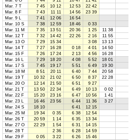
Mar. 7 T
7 45
10 12
12 53
22 42
Mar. 8 F
7 43
11 11
14 56
23 39
Mar. 9 L
7 41
12 06
16 54
Mar. 10 S
7 38
12 59
18 46
0 33
Mar. 11 M
7 35
13 51
20 36
1 25
11 38
Mar. 12 T
7 32
14 42
22 26
2 16
11 55
Mar. 13 O
7 29
15 34
3 08
13 13
Mar. 14 T
7 27
16 28
0 18
4 01
14 50
Mar. 15 F
7 26
17 24
2 13
4 56
16 28
Mar. 16 L
7 29
18 20
4 08
5 52
18 01
Mar. 17 S
7 45
19 17
5 51
6 49
19 30
Mar. 18 M
8 51
20 11
6 40
7 44
20 58
Mar. 19 T
10 32
21 02
6 50
8 37
22 28
Mar. 20 O
12 14
21 50
6 51
9 27
Mar. 21 T
13 50
22 34
6 49
10 13
0 02
Mar. 22 F
15 20
23 16
6 47
10 56
1 41
Mar. 23 L
16 46
23 56
6 44
11 36
3 27
Mar. 24 S
18 10
6 41
12 15
Mar. 25 M
19 34
0 35
6 38
12 54
Mar. 26 T
20 59
1 14
6 35
13 34
Mar. 27 O
22 29
1 54
6 31
14 15
Mar. 28 T
2 36
6 28
14 59
Mar. 29 F
0 05
3 22
6 26
15 46