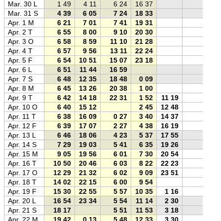
Mar. 30 L
1 49
4 11
6 24
16 37
Mar. 31 S
4 39
6 05
7 24
18 33
Apr. 1 M
6 21
7 01
7 41
19 31
Apr. 2 T
6 55
8 00
9 10
20 30
Apr. 3 O
6 58
8 59
11 10
21 28
Apr. 4 T
6 57
9 56
13 11
22 24
Apr. 5 F
6 54
10 51
15 07
23 18
Apr. 6 L
6 51
11 44
16 59
Apr. 7 S
6 48
12 35
18 48
0 09
Apr. 8 M
6 45
13 26
20 38
1 00
Apr. 9 T
6 42
14 18
22 31
1 52
11 19
Apr. 10 O
6 40
15 12
2 45
12 48
Apr. 11 T
6 38
16 09
0 27
3 40
14 37
Apr. 12 F
6 39
17 07
2 27
4 38
16 19
Apr. 13 L
6 46
18 06
4 23
5 37
17 55
Apr. 14 S
7 29
19 03
5 41
6 35
19 26
Apr. 15 M
9 05
19 56
6 01
7 30
20 54
Apr. 16 T
10 50
20 46
6 03
8 22
22 23
Apr. 17 O
12 29
21 32
6 02
9 09
23 51
Apr. 18 T
14 02
22 15
6 00
9 54
Apr. 19 F
15 30
22 55
5 57
10 35
1 16
Apr. 20 L
16 54
23 34
5 54
11 14
2 30
Apr. 21 S
18 17
5 51
11 53
3 18
Apr. 22 M
19 42
0 13
5 48
12 33
3 30