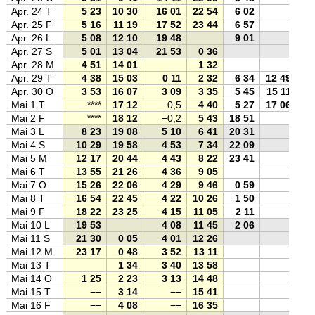
Apr. 24 T
5 23
10 30
16 01
22 54
6 02
Apr. 25 F
5 16
11 19
17 52
23 44
6 57
Apr. 26 L
5 08
12 10
19 48
9 01
Apr. 27 S
5 01
13 04
21 53
0 36
Apr. 28 M
4 51
14 01
1 32
Apr. 29 T
4 38
15 03
0 11
2 32
6 34
12 49
Apr. 30 O
3 53
16 07
3 09
3 35
5 45
15 11
Mai 1 T
****
17 12
0,5
4 40
5 27
17 06
Mai 2 F
****
18 12
−0,2
5 43
18 51
Mai 3 L
8 23
19 08
5 10
6 41
20 31
Mai 4 S
10 29
19 58
4 53
7 34
22 09
Mai 5 M
12 17
20 44
4 43
8 22
23 41
Mai 6 T
13 55
21 26
4 36
9 05
Mai 7 O
15 26
22 06
4 29
9 46
0 59
Mai 8 T
16 54
22 45
4 22
10 26
1 50
Mai 9 F
18 22
23 25
4 15
11 05
2 11
Mai 10 L
19 53
4 08
11 45
2 06
Mai 11 S
21 30
0 05
4 01
12 26
Mai 12 M
23 17
0 48
3 52
13 11
Mai 13 T
1 34
3 40
13 58
Mai 14 O
1 25
2 23
3 13
14 48
Mai 15 T
−−
3 14
−−
15 41
Mai 16 F
−−
4 08
−−
16 35