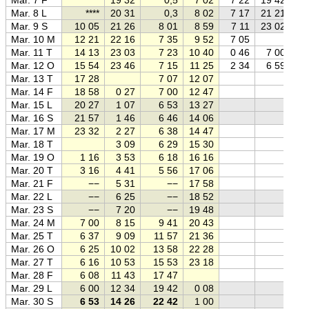
Mar. 8 L
****
20 31
0,3
8 02
7 17
21 21
Mar. 9 S
10 05
21 26
8 01
8 59
7 11
23 02
Mar. 10 M
12 21
22 16
7 35
9 52
7 05
Mar. 11 T
14 13
23 03
7 23
10 40
0 46
7 00
Mar. 12 O
15 54
23 46
7 15
11 25
2 34
6 59
Mar. 13 T
17 28
7 07
12 07
Mar. 14 F
18 58
0 27
7 00
12 47
Mar. 15 L
20 27
1 07
6 53
13 27
Mar. 16 S
21 57
1 46
6 46
14 06
Mar. 17 M
23 32
2 27
6 38
14 47
Mar. 18 T
3 09
6 29
15 30
Mar. 19 O
1 16
3 53
6 18
16 16
Mar. 20 T
3 16
4 41
5 56
17 06
Mar. 21 F
−−
5 31
−−
17 58
Mar. 22 L
−−
6 25
−−
18 52
Mar. 23 S
−−
7 20
−−
19 48
Mar. 24 M
7 00
8 15
9 41
20 43
Mar. 25 T
6 37
9 09
11 57
21 36
Mar. 26 O
6 25
10 02
13 58
22 28
Mar. 27 T
6 16
10 53
15 53
23 18
Mar. 28 F
6 08
11 43
17 47
Mar. 29 L
6 00
12 34
19 42
0 08
Mar. 30 S
6 53
14 26
22 42
1 00