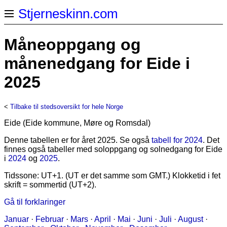
Stjerneskinn.com
Måneoppgang og
månenedgang for Eide i
2025
<
Tilbake til stedsoversikt for hele Norge
Eide (Eide kommune, Møre og Romsdal)
Denne tabellen er for året 2025. Se også
tabell for 2024
. Det
finnes også tabeller med soloppgang og solnedgang for Eide
i
2024
og
2025
.
Tidssone: UT+1. (UT er det samme som GMT.) Klokketid i fet
skrift = sommertid (UT+2).
Gå til forklaringer
Januar
·
Februar
·
Mars
·
April
·
Mai
·
Juni
·
Juli
·
August
·