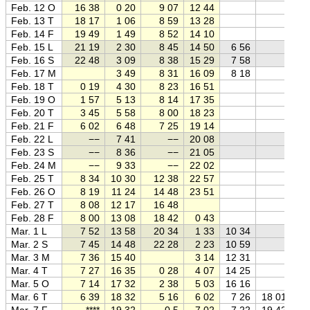
Feb. 12 O
16 38
0 20
9 07
12 44
Feb. 13 T
18 17
1 06
8 59
13 28
Feb. 14 F
19 49
1 49
8 52
14 10
Feb. 15 L
21 19
2 30
8 45
14 50
6 56
Feb. 16 S
22 48
3 09
8 38
15 29
7 58
Feb. 17 M
3 49
8 31
16 09
8 18
Feb. 18 T
0 19
4 30
8 23
16 51
Feb. 19 O
1 57
5 13
8 14
17 35
Feb. 20 T
3 45
5 58
8 00
18 23
Feb. 21 F
6 02
6 48
7 25
19 14
Feb. 22 L
−−
7 41
−−
20 08
Feb. 23 S
−−
8 36
−−
21 05
Feb. 24 M
−−
9 33
−−
22 02
Feb. 25 T
8 34
10 30
12 38
22 57
Feb. 26 O
8 19
11 24
14 48
23 51
Feb. 27 T
8 08
12 17
16 48
Feb. 28 F
8 00
13 08
18 42
0 43
Mar. 1 L
7 52
13 58
20 34
1 33
10 34
Mar. 2 S
7 45
14 48
22 28
2 23
10 59
Mar. 3 M
7 36
15 40
3 14
12 31
Mar. 4 T
7 27
16 35
0 28
4 07
14 25
Mar. 5 O
7 14
17 32
2 38
5 03
16 16
Mar. 6 T
6 39
18 32
5 16
6 02
7 26
18 01
Mar. 7 F
****
19 32
0,5
7 02
7 22
19 42