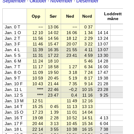
September
·
Oktober
·
November
·
Desember
Loddrett
Opp
Sør
Ned
Nord
måne
Jan. 0 T
−−
13 06
−−
0 37
Jan. 1 O
12 10
14 02
16 06
1 34
14 14
Jan. 2 T
11 56
14 56
18 12
2 29
13 24
Jan. 3 F
11 46
15 47
20 07
3 22
13 07
Jan. 4 L
11 39
16 35
21 55
4 11
13 07
Jan. 5 S
11 31
17 22
23 41
4 59
13 30
Jan. 6 M
11 24
18 10
5 46
14 28
Jan. 7 T
11 17
18 58
1 27
6 34
16 00
Jan. 8 O
11 09
19 50
3 18
7 24
17 47
Jan. 9 T
10 59
20 45
5 19
8 17
19 38
Jan. 10 F
10 43
21 44
7 35
9 14
21 28
Jan. 11 L
****
22 46
−0,2
10 15
23 28
Jan. 12 S
****
23 47
0,4
11 16
9 25
Jan. 13 M
12 51
11 49
12 16
Jan. 14 T
15 25
0 45
11 13
13 13
Jan. 15 O
17 23
1 39
11 01
14 04
Jan. 16 T
19 08
2 28
10 52
14 51
4 13
Jan. 17 F
20 44
3 13
10 45
15 34
6 04
Jan. 18 L
22 14
3 55
10 38
16 15
7 38