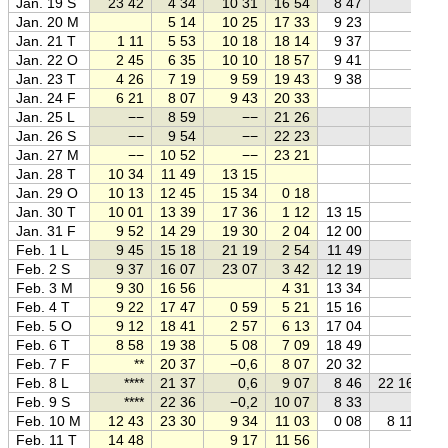
Jan. 19 S
23 42
4 34
10 31
16 54
8 47
Jan. 20 M
5 14
10 25
17 33
9 23
Jan. 21 T
1 11
5 53
10 18
18 14
9 37
Jan. 22 O
2 45
6 35
10 10
18 57
9 41
Jan. 23 T
4 26
7 19
9 59
19 43
9 38
Jan. 24 F
6 21
8 07
9 43
20 33
Jan. 25 L
−−
8 59
−−
21 26
Jan. 26 S
−−
9 54
−−
22 23
Jan. 27 M
−−
10 52
−−
23 21
Jan. 28 T
10 34
11 49
13 15
Jan. 29 O
10 13
12 45
15 34
0 18
Jan. 30 T
10 01
13 39
17 36
1 12
13 15
Jan. 31 F
9 52
14 29
19 30
2 04
12 00
Feb. 1 L
9 45
15 18
21 19
2 54
11 49
Feb. 2 S
9 37
16 07
23 07
3 42
12 19
Feb. 3 M
9 30
16 56
4 31
13 34
Feb. 4 T
9 22
17 47
0 59
5 21
15 16
Feb. 5 O
9 12
18 41
2 57
6 13
17 04
Feb. 6 T
8 58
19 38
5 08
7 09
18 49
Feb. 7 F
**
20 37
−0,6
8 07
20 32
Feb. 8 L
****
21 37
0,6
9 07
8 46
22 16
Feb. 9 S
****
22 36
−0,2
10 07
8 33
Feb. 10 M
12 43
23 30
9 34
11 03
0 08
8 11
Feb. 11 T
14 48
9 17
11 56