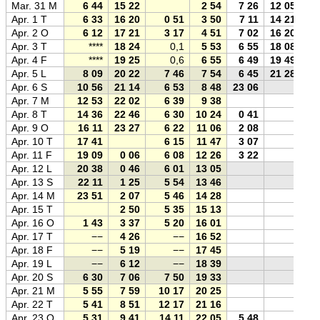
Mar. 31 M
6 44
15 22
2 54
7 26
12 05
Apr. 1 T
6 33
16 20
0 51
3 50
7 11
14 21
Apr. 2 O
6 12
17 21
3 17
4 51
7 02
16 20
Apr. 3 T
****
18 24
0,1
5 53
6 55
18 08
Apr. 4 F
****
19 25
0,6
6 55
6 49
19 49
Apr. 5 L
8 09
20 22
7 46
7 54
6 45
21 28
Apr. 6 S
10 56
21 14
6 53
8 48
23 06
Apr. 7 M
12 53
22 02
6 39
9 38
Apr. 8 T
14 36
22 46
6 30
10 24
0 41
Apr. 9 O
16 11
23 27
6 22
11 06
2 08
Apr. 10 T
17 41
6 15
11 47
3 07
Apr. 11 F
19 09
0 06
6 08
12 26
3 22
Apr. 12 L
20 38
0 46
6 01
13 05
Apr. 13 S
22 11
1 25
5 54
13 46
Apr. 14 M
23 51
2 07
5 46
14 28
Apr. 15 T
2 50
5 35
15 13
Apr. 16 O
1 43
3 37
5 20
16 01
Apr. 17 T
−−
4 26
−−
16 52
Apr. 18 F
−−
5 19
−−
17 45
Apr. 19 L
−−
6 12
−−
18 39
Apr. 20 S
6 30
7 06
7 50
19 33
Apr. 21 M
5 55
7 59
10 17
20 25
Apr. 22 T
5 41
8 51
12 17
21 16
Apr. 23 O
5 31
9 41
14 11
22 05
5 48