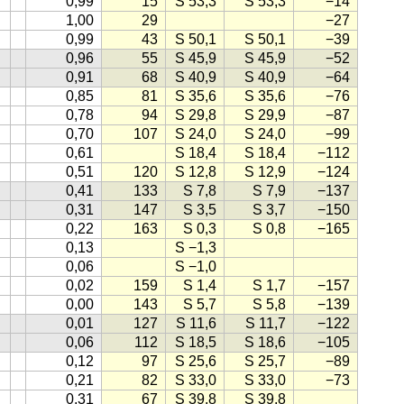
0,99
15
S 53,3
S 53,3
−14
1,00
29
−27
0,99
43
S 50,1
S 50,1
−39
0,96
55
S 45,9
S 45,9
−52
0,91
68
S 40,9
S 40,9
−64
0,85
81
S 35,6
S 35,6
−76
0,78
94
S 29,8
S 29,9
−87
0,70
107
S 24,0
S 24,0
−99
0,61
S 18,4
S 18,4
−112
0,51
120
S 12,8
S 12,9
−124
0,41
133
S 7,8
S 7,9
−137
0,31
147
S 3,5
S 3,7
−150
0,22
163
S 0,3
S 0,8
−165
0,13
S −1,3
0,06
S −1,0
0,02
159
S 1,4
S 1,7
−157
0,00
143
S 5,7
S 5,8
−139
0,01
127
S 11,6
S 11,7
−122
0,06
112
S 18,5
S 18,6
−105
0,12
97
S 25,6
S 25,7
−89
0,21
82
S 33,0
S 33,0
−73
0,31
67
S 39,8
S 39,8