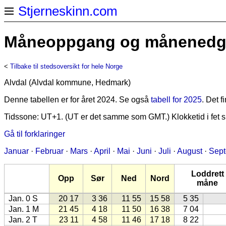
Stjerneskinn.com
Måneoppgang og månenedgan
<
Tilbake til stedsoversikt for hele Norge
Alvdal (Alvdal kommune, Hedmark)
Denne tabellen er for året 2024. Se også
tabell for 2025
. Det 
Tidssone: UT+1. (UT er det samme som GMT.) Klokketid i fet sk
Gå til forklaringer
Januar
·
Februar
·
Mars
·
April
·
Mai
·
Juni
·
Juli
·
August
·
Sep
Loddrett
Opp
Sør
Ned
Nord
måne
Jan. 0 S
20 17
3 36
11 55
15 58
5 35
Jan. 1 M
21 45
4 18
11 50
16 38
7 04
Jan. 2 T
23 11
4 58
11 46
17 18
8 22