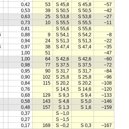
0,42
53
S 45,8
S 45,8
−57
0,53
39
S 50,5
S 50,5
−42
0,63
25
S 53,8
S 53,8
−27
0,73
10
S 55,5
S 55,5
−11
0,81
S 55,6
S 55,6
6
0,88
9
S 54,1
S 54,2
−8
0,94
24
S 51,3
S 51,3
−22
4
0,97
38
S 47,4
S 47,4
−35
1,00
51
−47
1,00
64
S 42,6
S 42,6
−60
0,98
77
S 37,5
S 37,5
−72
0,95
90
S 31,7
S 31,7
−84
0,90
102
S 25,8
S 25,8
−96
0,84
115
S 20,2
S 20,2
−108
0,76
S 14,5
S 14,6
−120
0,68
129
S 9,3
S 9,4
−133
0,58
143
S 4,8
S 5,0
−146
0,48
157
S 1,3
S 1,6
−159
0,37
S −1,0
0,27
S −1,5
0,17
169
S −0,2
S 0,3
−167