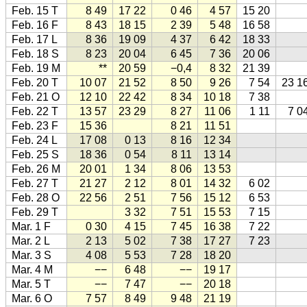
Feb. 15 T
8 49
17 22
0 46
4 57
15 20
Feb. 16 F
8 43
18 15
2 39
5 48
16 58
Feb. 17 L
8 36
19 09
4 37
6 42
18 33
Feb. 18 S
8 23
20 04
6 45
7 36
20 06
Feb. 19 M
**
20 59
−0,4
8 32
21 39
Feb. 20 T
10 07
21 52
8 50
9 26
7 54
23 1
Feb. 21 O
12 10
22 42
8 34
10 18
7 38
Feb. 22 T
13 57
23 29
8 27
11 06
1 11
7 0
Feb. 23 F
15 36
8 21
11 51
Feb. 24 L
17 08
0 13
8 16
12 34
Feb. 25 S
18 36
0 54
8 11
13 14
Feb. 26 M
20 01
1 34
8 06
13 53
Feb. 27 T
21 27
2 12
8 01
14 32
6 02
Feb. 28 O
22 56
2 51
7 56
15 12
6 53
Feb. 29 T
3 32
7 51
15 53
7 15
Mar. 1 F
0 30
4 15
7 45
16 38
7 22
Mar. 2 L
2 13
5 02
7 38
17 27
7 23
Mar. 3 S
4 08
5 53
7 28
18 20
Mar. 4 M
−−
6 48
−−
19 17
Mar. 5 T
−−
7 47
−−
20 18
Mar. 6 O
7 57
8 49
9 48
21 19