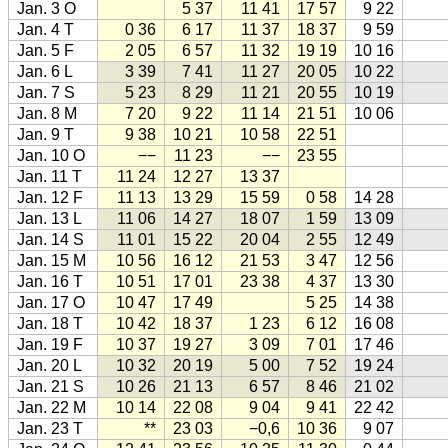
Jan. 3 O
5 37
11 41
17 57
9 22
Jan. 4 T
0 36
6 17
11 37
18 37
9 59
Jan. 5 F
2 05
6 57
11 32
19 19
10 16
Jan. 6 L
3 39
7 41
11 27
20 05
10 22
Jan. 7 S
5 23
8 29
11 21
20 55
10 19
Jan. 8 M
7 20
9 22
11 14
21 51
10 06
Jan. 9 T
9 38
10 21
10 58
22 51
Jan. 10 O
−−
11 23
−−
23 55
Jan. 11 T
11 24
12 27
13 37
Jan. 12 F
11 13
13 29
15 59
0 58
14 28
Jan. 13 L
11 06
14 27
18 07
1 59
13 09
Jan. 14 S
11 01
15 22
20 04
2 55
12 49
Jan. 15 M
10 56
16 12
21 53
3 47
12 56
Jan. 16 T
10 51
17 01
23 38
4 37
13 30
Jan. 17 O
10 47
17 49
5 25
14 38
Jan. 18 T
10 42
18 37
1 23
6 12
16 08
Jan. 19 F
10 37
19 27
3 09
7 01
17 46
Jan. 20 L
10 32
20 19
5 00
7 52
19 24
Jan. 21 S
10 26
21 13
6 57
8 46
21 02
Jan. 22 M
10 14
22 08
9 04
9 41
22 42
Jan. 23 T
**
23 03
−0,6
10 36
9 07