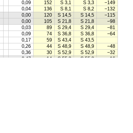
0,09
152
S 3,1
S 3,3
−149
0,04
136
S 8,1
S 8,2
−132
0,00
120
S 14,5
S 14,5
−115
0,00
105
S 21,8
S 21,8
−98
0,03
89
S 29,4
S 29,4
−81
0,09
74
S 36,8
S 36,8
−64
0,17
59
S 43,4
S 43,5
0,26
44
S 48,9
S 48,9
−48
0,36
30
S 52,9
S 52,9
−32
0,47
14
S 55,3
S 55,3
−16
0,57
S 55,9
S 55,9
0,67
S 54,9
S 54,9
1
0,76
19
S 52,5
S 52,5
−17
hms
(1998)
8
0,83
33
S 48,9
S 48,9
−31
0,90
47
S 44,3
S 44,3
−43
6
0,95
60
S 39,3
S 39,3
−56
6
0,98
73
S 33,6
S 33,7
−68
, klikk på knappen lik denne:
(Kilde for ikonet: Gule Sider)
1,00
85
−80
1,00
98
S 27,7
S 27,8
−92
0,98
111
S 22,0
S 22,1
−104
ensk
·
Engelsk
·
Tysk
·
Spansk
·
Fransk
·
Italiensk
·
Portugisisk
0,94
125
S 16,2
S 16,3
−116