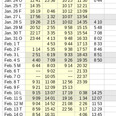
Jan. 24 O
12 41
23 56
10 25
11 30
0 44
Jan. 25 T
14 35
10 17
12 21
Jan. 26 F
16 19
0 46
10 12
13 09
Jan. 27 L
17 56
1 32
10 07
13 54
Jan. 28 S
19 26
2 15
10 02
14 35
4 10
Jan. 29 M
20 52
2 55
9 58
15 15
5 48
Jan. 30 T
22 17
3 35
9 53
15 54
7 08
Jan. 31 O
23 44
4 13
9 48
16 33
8 02
Feb. 1 T
4 53
9 44
17 13
8 33
Feb. 2 F
1 14
5 35
9 38
17 57
8 46
Feb. 3 L
2 51
6 19
9 33
18 43
8 51
Feb. 4 S
4 40
7 09
9 26
19 35
8 50
Feb. 5 M
6 44
8 03
9 14
20 32
Feb. 6 T
−−
9 02
−−
21 33
Feb. 7 O
−−
10 05
−−
22 37
Feb. 8 T
9 31
11 08
12 56
23 39
Feb. 9 F
9 21
12 09
15 13
Feb. 10 L
9 15
13 07
17 19
0 38
14 25
Feb. 11 S
9 09
14 01
19 16
1 34
12 07
Feb. 12 M
9 04
14 52
21 08
2 26
11 53
Feb. 13 T
8 59
15 42
22 56
3 17
12 29
Feb. 14 O
8 54
16 31
4 06
13 45