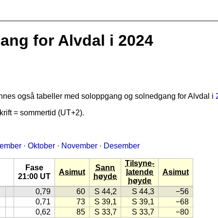
g for Alvdal i 2024
finnes også tabeller med soloppgang og solnedgang for Alvdal i
rift = sommertid (UT+2).
tember
·
Oktober
·
November
·
Desember
Tilsyne-
Fase
Sann
Asimut
latende
Asimut
21:00 UT
høyde
høyde
0,79
60
S 44,2
S 44,3
−56
0,71
73
S 39,1
S 39,1
−68
0,62
85
S 33,7
S 33,7
−80