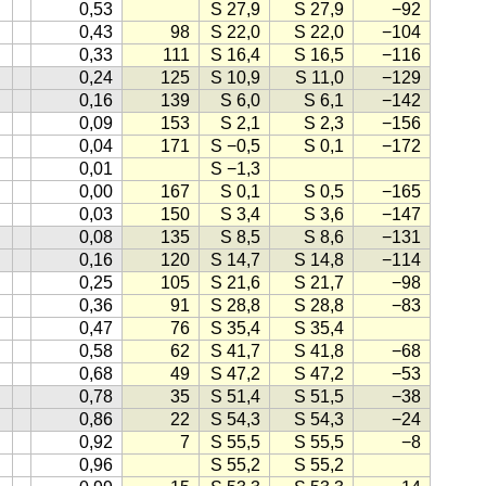
0,53
S 27,9
S 27,9
−92
0,43
98
S 22,0
S 22,0
−104
0,33
111
S 16,4
S 16,5
−116
0,24
125
S 10,9
S 11,0
−129
0,16
139
S 6,0
S 6,1
−142
0,09
153
S 2,1
S 2,3
−156
0,04
171
S −0,5
S 0,1
−172
0,01
S −1,3
0,00
167
S 0,1
S 0,5
−165
0,03
150
S 3,4
S 3,6
−147
0,08
135
S 8,5
S 8,6
−131
0,16
120
S 14,7
S 14,8
−114
0,25
105
S 21,6
S 21,7
−98
0,36
91
S 28,8
S 28,8
−83
0,47
76
S 35,4
S 35,4
0,58
62
S 41,7
S 41,8
−68
0,68
49
S 47,2
S 47,2
−53
0,78
35
S 51,4
S 51,5
−38
0,86
22
S 54,3
S 54,3
−24
0,92
7
S 55,5
S 55,5
−8
0,96
S 55,2
S 55,2