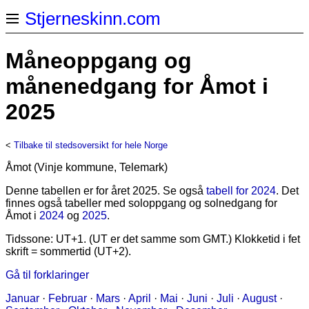
Stjerneskinn.com
Måneoppgang og
månenedgang for Åmot i
2025
<
Tilbake til stedsoversikt for hele Norge
Åmot (Vinje kommune, Telemark)
Denne tabellen er for året 2025. Se også
tabell for 2024
. Det
finnes også tabeller med soloppgang og solnedgang for
Åmot i
2024
og
2025
.
Tidssone: UT+1. (UT er det samme som GMT.) Klokketid i fet
skrift = sommertid (UT+2).
Gå til forklaringer
Januar
·
Februar
·
Mars
·
April
·
Mai
·
Juni
·
Juli
·
August
·