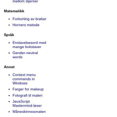
mellom stjerner
Matematikk
Forkorting av brøker
Horners metode
Språk
Enstavelsesord med
mange bokstaver
Gender-neutral
words
Annet
Context menu
commands in
Windows
Farger for makeup
Fotografi til maleri
JavaScript
Mastermind-løser
Måneskinns­sonaten