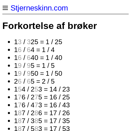
Stjerneskinn.com
Forkortelse af brøker
1
3
/
3
25 = 1 / 25
1
6
/
6
4 = 1 / 4
1
6
/
6
40 = 1 / 40
1
9
/
9
5 = 1 / 5
1
9
/
9
50 = 1 / 50
2
6
/
6
5 = 2 / 5
1
5
4 / 2
5
3 = 14 / 23
1
7
6 / 2
7
5 = 16 / 25
1
7
6 / 4
7
3 = 16 / 43
1
8
7 / 2
8
6 = 17 / 26
1
8
7 / 3
8
5 = 17 / 35
1
8
7 / 5
8
3 = 17 / 53