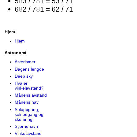
5
8
3 / 7
8
1 = 53 / 71
6
8
2 / 7
8
1 = 62 / 71
Hjem
Hjem
Astronomi
Asterismer
Dagens lengde
Deep sky
Hva er
vinkelavstand?
Månens avstand
Månens hav
Soloppgang,
solnedgang og
skumring
Stjernenavn
Vinkelavstand