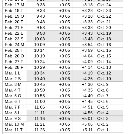
Feb. 17 M
9 33
+0 05
+3 18
Okt. 24
Feb. 18 T
9 38
+0 05
+3 23
Okt. 23
Feb. 19 O
9 43
+0 05
+3 28
Okt. 22
Feb. 20 T
9 48
+0 05
+3 33
Okt. 21
Feb. 21 F
9 53
+0 05
+3 38
Okt. 20
Feb. 22 L
9 58
+0 05
+3 43
Okt. 19
Feb. 23 S
10 03
+0 05
+3 48
Okt. 18
Feb. 24 M
10 09
+0 06
+3 54
Okt. 16
Feb. 25 T
10 14
+0 05
+3 59
Okt. 15
Feb. 26 O
10 19
+0 05
+4 04
Okt. 15
Feb. 27 T
10 24
+0 05
+4 09
Okt. 14
Feb. 28 F
10 29
+0 05
+4 14
Okt. 13
Mar. 1 L
10 34
+0 05
+4 19
Okt. 12
Mar. 2 S
10 40
+0 06
+4 25
Okt. 10
Mar. 3 M
10 45
+0 05
+4 30
Okt. 9
Mar. 4 T
10 50
+0 05
+4 35
Okt. 8
Mar. 5 O
10 55
+0 05
+4 40
Okt. 7
Mar. 6 T
11 00
+0 05
+4 45
Okt. 6
Mar. 7 F
11 06
+0 06
+4 51
Okt. 5
Mar. 8 L
11 11
+0 05
+4 56
Okt. 4
Mar. 9 S
11 16
+0 05
+5 01
Okt. 3
Mar. 10 M
11 21
+0 05
+5 06
Okt. 2
Mar. 11 T
11 26
+0 05
+5 11
Okt. 1