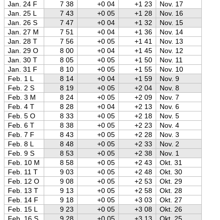
Jan. 24 F
7 38
+0 04
+1 23
Nov. 17
Jan. 25 L
7 43
+0 05
+1 28
Nov. 16
Jan. 26 S
7 47
+0 04
+1 32
Nov. 15
Jan. 27 M
7 51
+0 04
+1 36
Nov. 14
Jan. 28 T
7 56
+0 05
+1 41
Nov. 13
Jan. 29 O
8 00
+0 04
+1 45
Nov. 12
Jan. 30 T
8 05
+0 05
+1 50
Nov. 11
Jan. 31 F
8 10
+0 05
+1 55
Nov. 10
Feb. 1 L
8 14
+0 04
+1 59
Nov. 9
Feb. 2 S
8 19
+0 05
+2 04
Nov. 8
Feb. 3 M
8 24
+0 05
+2 09
Nov. 7
Feb. 4 T
8 28
+0 04
+2 13
Nov. 6
Feb. 5 O
8 33
+0 05
+2 18
Nov. 5
Feb. 6 T
8 38
+0 05
+2 23
Nov. 4
Feb. 7 F
8 43
+0 05
+2 28
Nov. 3
Feb. 8 L
8 48
+0 05
+2 33
Nov. 2
Feb. 9 S
8 53
+0 05
+2 38
Nov. 1
Feb. 10 M
8 58
+0 05
+2 43
Okt. 31
Feb. 11 T
9 03
+0 05
+2 48
Okt. 30
Feb. 12 O
9 08
+0 05
+2 53
Okt. 29
Feb. 13 T
9 13
+0 05
+2 58
Okt. 28
Feb. 14 F
9 18
+0 05
+3 03
Okt. 27
Feb. 15 L
9 23
+0 05
+3 08
Okt. 26
Feb. 16 S
9 28
+0 05
+3 13
Okt. 25