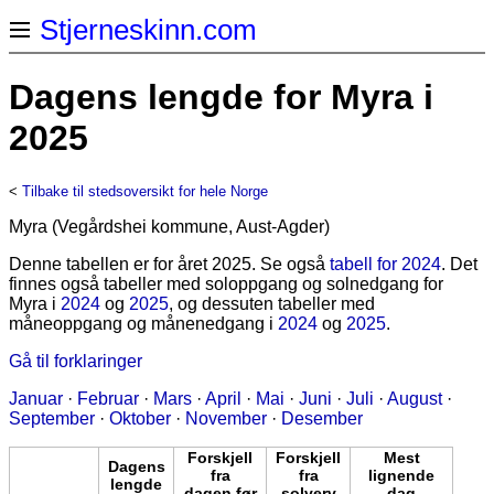
Stjerneskinn.com
Dagens lengde for Myra i
2025
<
Tilbake til stedsoversikt for hele Norge
Myra (Vegårdshei kommune, Aust-Agder)
Denne tabellen er for året 2025. Se også
tabell for 2024
. Det
finnes også tabeller med soloppgang og solnedgang for
Myra i
2024
og
2025
, og dessuten tabeller med
måneoppgang og månenedgang i
2024
og
2025
.
Gå til forklaringer
Januar
·
Februar
·
Mars
·
April
·
Mai
·
Juni
·
Juli
·
August
·
September
·
Oktober
·
November
·
Desember
Forskjell
Forskjell
Mest
Dagens
fra
fra
lignende
lengde
dagen før
solverv
dag