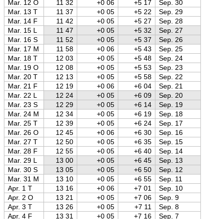
Mar. 12 O
11 32
+0 06
+5 17
Sep. 30
Mar. 13 T
11 37
+0 05
+5 22
Sep. 29
Mar. 14 F
11 42
+0 05
+5 27
Sep. 28
Mar. 15 L
11 47
+0 05
+5 32
Sep. 27
Mar. 16 S
11 52
+0 05
+5 37
Sep. 26
Mar. 17 M
11 58
+0 06
+5 43
Sep. 25
Mar. 18 T
12 03
+0 05
+5 48
Sep. 24
Mar. 19 O
12 08
+0 05
+5 53
Sep. 23
Mar. 20 T
12 13
+0 05
+5 58
Sep. 22
Mar. 21 F
12 19
+0 06
+6 04
Sep. 21
Mar. 22 L
12 24
+0 05
+6 09
Sep. 20
Mar. 23 S
12 29
+0 05
+6 14
Sep. 19
Mar. 24 M
12 34
+0 05
+6 19
Sep. 18
Mar. 25 T
12 39
+0 05
+6 24
Sep. 17
Mar. 26 O
12 45
+0 06
+6 30
Sep. 16
Mar. 27 T
12 50
+0 05
+6 35
Sep. 15
Mar. 28 F
12 55
+0 05
+6 40
Sep. 14
Mar. 29 L
13 00
+0 05
+6 45
Sep. 13
Mar. 30 S
13 05
+0 05
+6 50
Sep. 12
Mar. 31 M
13 10
+0 05
+6 55
Sep. 11
Apr. 1 T
13 16
+0 06
+7 01
Sep. 10
Apr. 2 O
13 21
+0 05
+7 06
Sep. 9
Apr. 3 T
13 26
+0 05
+7 11
Sep. 8
Apr. 4 F
13 31
+0 05
+7 16
Sep. 7