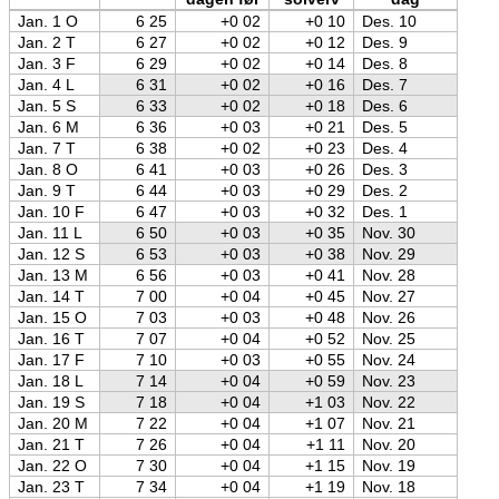
Jan. 1 O
6 25
+0 02
+0 10
Des. 10
Jan. 2 T
6 27
+0 02
+0 12
Des. 9
Jan. 3 F
6 29
+0 02
+0 14
Des. 8
Jan. 4 L
6 31
+0 02
+0 16
Des. 7
Jan. 5 S
6 33
+0 02
+0 18
Des. 6
Jan. 6 M
6 36
+0 03
+0 21
Des. 5
Jan. 7 T
6 38
+0 02
+0 23
Des. 4
Jan. 8 O
6 41
+0 03
+0 26
Des. 3
Jan. 9 T
6 44
+0 03
+0 29
Des. 2
Jan. 10 F
6 47
+0 03
+0 32
Des. 1
Jan. 11 L
6 50
+0 03
+0 35
Nov. 30
Jan. 12 S
6 53
+0 03
+0 38
Nov. 29
Jan. 13 M
6 56
+0 03
+0 41
Nov. 28
Jan. 14 T
7 00
+0 04
+0 45
Nov. 27
Jan. 15 O
7 03
+0 03
+0 48
Nov. 26
Jan. 16 T
7 07
+0 04
+0 52
Nov. 25
Jan. 17 F
7 10
+0 03
+0 55
Nov. 24
Jan. 18 L
7 14
+0 04
+0 59
Nov. 23
Jan. 19 S
7 18
+0 04
+1 03
Nov. 22
Jan. 20 M
7 22
+0 04
+1 07
Nov. 21
Jan. 21 T
7 26
+0 04
+1 11
Nov. 20
Jan. 22 O
7 30
+0 04
+1 15
Nov. 19
Jan. 23 T
7 34
+0 04
+1 19
Nov. 18