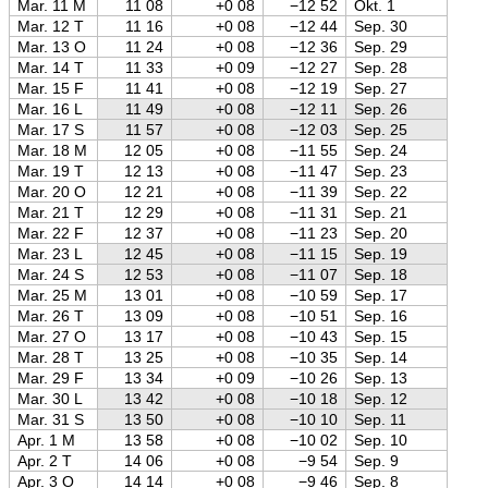
Mar. 11 M
11 08
+0 08
−12 52
Okt. 1
Mar. 12 T
11 16
+0 08
−12 44
Sep. 30
Mar. 13 O
11 24
+0 08
−12 36
Sep. 29
Mar. 14 T
11 33
+0 09
−12 27
Sep. 28
Mar. 15 F
11 41
+0 08
−12 19
Sep. 27
Mar. 16 L
11 49
+0 08
−12 11
Sep. 26
Mar. 17 S
11 57
+0 08
−12 03
Sep. 25
Mar. 18 M
12 05
+0 08
−11 55
Sep. 24
Mar. 19 T
12 13
+0 08
−11 47
Sep. 23
Mar. 20 O
12 21
+0 08
−11 39
Sep. 22
Mar. 21 T
12 29
+0 08
−11 31
Sep. 21
Mar. 22 F
12 37
+0 08
−11 23
Sep. 20
Mar. 23 L
12 45
+0 08
−11 15
Sep. 19
Mar. 24 S
12 53
+0 08
−11 07
Sep. 18
Mar. 25 M
13 01
+0 08
−10 59
Sep. 17
Mar. 26 T
13 09
+0 08
−10 51
Sep. 16
Mar. 27 O
13 17
+0 08
−10 43
Sep. 15
Mar. 28 T
13 25
+0 08
−10 35
Sep. 14
Mar. 29 F
13 34
+0 09
−10 26
Sep. 13
Mar. 30 L
13 42
+0 08
−10 18
Sep. 12
Mar. 31 S
13 50
+0 08
−10 10
Sep. 11
Apr. 1 M
13 58
+0 08
−10 02
Sep. 10
Apr. 2 T
14 06
+0 08
−9 54
Sep. 9
Apr. 3 O
14 14
+0 08
−9 46
Sep. 8