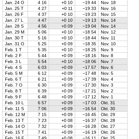
Jan. 24 O
4 16
+0 10
−19 44
Nov. 18
Jan. 25 T
4 27
+0 11
−19 33
Nov. 16
Jan. 26 F
4 37
+0 10
−19 23
Nov. 15
Jan. 27 L
4 47
+0 10
−19 13
Nov. 14
Jan. 28 S
4 56
+0 09
−19 04
Nov. 14
Jan. 29 M
5 06
+0 10
−18 54
Nov. 12
Jan. 30 T
5 16
+0 10
−18 44
Nov. 11
Jan. 31 O
5 25
+0 09
−18 35
Nov. 10
Feb. 1 T
5 35
+0 10
−18 25
Nov. 9
Feb. 2 F
5 44
+0 09
−18 16
Nov. 8
Feb. 3 L
5 54
+0 10
−18 06
Nov. 7
Feb. 4 S
6 03
+0 09
−17 57
Nov. 6
Feb. 5 M
6 12
+0 09
−17 48
Nov. 5
Feb. 6 T
6 21
+0 09
−17 39
Nov. 4
Feb. 7 O
6 30
+0 09
−17 30
Nov. 3
Feb. 8 T
6 39
+0 09
−17 21
Nov. 2
Feb. 9 F
6 48
+0 09
−17 12
Nov. 1
Feb. 10 L
6 57
+0 09
−17 03
Okt. 31
Feb. 11 S
7 06
+0 09
−16 54
Okt. 30
Feb. 12 M
7 15
+0 09
−16 45
Okt. 29
Feb. 13 T
7 23
+0 08
−16 37
Okt. 28
Feb. 14 O
7 32
+0 09
−16 28
Okt. 27
Feb. 15 T
7 41
+0 09
−16 19
Okt. 26
Feb. 16 F
7 49
+0 08
−16 11
Okt. 25