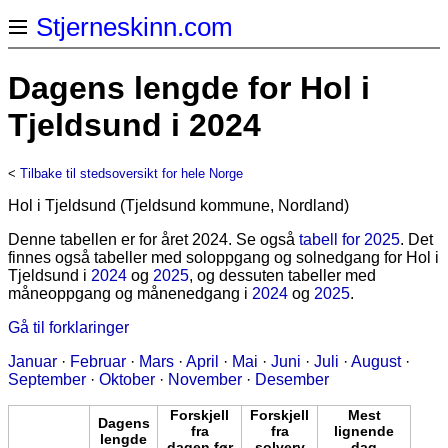
Stjerneskinn.com
Dagens lengde for Hol i
Tjeldsund i 2024
<
Tilbake til stedsoversikt for hele Norge
Hol i Tjeldsund (Tjeldsund kommune, Nordland)
Denne tabellen er for året 2024. Se også
tabell for 2025
. Det
finnes også tabeller med soloppgang og solnedgang for Hol i
Tjeldsund i
2024
og
2025
, og dessuten tabeller med
måneoppgang og månenedgang i
2024
og
2025
.
Gå til forklaringer
Januar
·
Februar
·
Mars
·
April
·
Mai
·
Juni
·
Juli
·
August
·
September
·
Oktober
·
November
·
Desember
Forskjell
Forskjell
Mest
Dagens
fra
fra
lignende
lengde
dagen før
solverv
dag