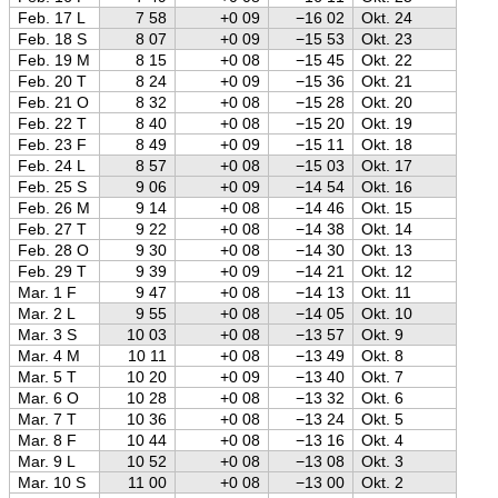
Feb. 17 L
7 58
+0 09
−16 02
Okt. 24
Feb. 18 S
8 07
+0 09
−15 53
Okt. 23
Feb. 19 M
8 15
+0 08
−15 45
Okt. 22
Feb. 20 T
8 24
+0 09
−15 36
Okt. 21
Feb. 21 O
8 32
+0 08
−15 28
Okt. 20
Feb. 22 T
8 40
+0 08
−15 20
Okt. 19
Feb. 23 F
8 49
+0 09
−15 11
Okt. 18
Feb. 24 L
8 57
+0 08
−15 03
Okt. 17
Feb. 25 S
9 06
+0 09
−14 54
Okt. 16
Feb. 26 M
9 14
+0 08
−14 46
Okt. 15
Feb. 27 T
9 22
+0 08
−14 38
Okt. 14
Feb. 28 O
9 30
+0 08
−14 30
Okt. 13
Feb. 29 T
9 39
+0 09
−14 21
Okt. 12
Mar. 1 F
9 47
+0 08
−14 13
Okt. 11
Mar. 2 L
9 55
+0 08
−14 05
Okt. 10
Mar. 3 S
10 03
+0 08
−13 57
Okt. 9
Mar. 4 M
10 11
+0 08
−13 49
Okt. 8
Mar. 5 T
10 20
+0 09
−13 40
Okt. 7
Mar. 6 O
10 28
+0 08
−13 32
Okt. 6
Mar. 7 T
10 36
+0 08
−13 24
Okt. 5
Mar. 8 F
10 44
+0 08
−13 16
Okt. 4
Mar. 9 L
10 52
+0 08
−13 08
Okt. 3
Mar. 10 S
11 00
+0 08
−13 00
Okt. 2