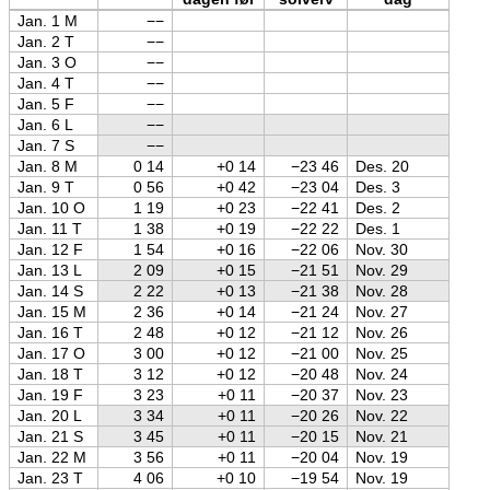
Jan. 1 M
−−
Jan. 2 T
−−
Jan. 3 O
−−
Jan. 4 T
−−
Jan. 5 F
−−
Jan. 6 L
−−
Jan. 7 S
−−
Jan. 8 M
0 14
+0 14
−23 46
Des. 20
Jan. 9 T
0 56
+0 42
−23 04
Des. 3
Jan. 10 O
1 19
+0 23
−22 41
Des. 2
Jan. 11 T
1 38
+0 19
−22 22
Des. 1
Jan. 12 F
1 54
+0 16
−22 06
Nov. 30
Jan. 13 L
2 09
+0 15
−21 51
Nov. 29
Jan. 14 S
2 22
+0 13
−21 38
Nov. 28
Jan. 15 M
2 36
+0 14
−21 24
Nov. 27
Jan. 16 T
2 48
+0 12
−21 12
Nov. 26
Jan. 17 O
3 00
+0 12
−21 00
Nov. 25
Jan. 18 T
3 12
+0 12
−20 48
Nov. 24
Jan. 19 F
3 23
+0 11
−20 37
Nov. 23
Jan. 20 L
3 34
+0 11
−20 26
Nov. 22
Jan. 21 S
3 45
+0 11
−20 15
Nov. 21
Jan. 22 M
3 56
+0 11
−20 04
Nov. 19
Jan. 23 T
4 06
+0 10
−19 54
Nov. 19