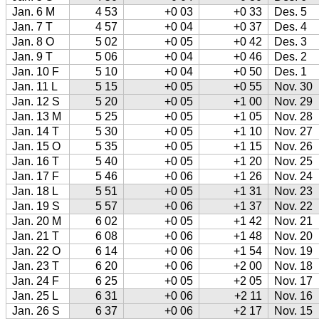
Jan. 6 M
4 53
+0 03
+0 33
Des. 5
Jan. 7 T
4 57
+0 04
+0 37
Des. 4
Jan. 8 O
5 02
+0 05
+0 42
Des. 3
Jan. 9 T
5 06
+0 04
+0 46
Des. 2
Jan. 10 F
5 10
+0 04
+0 50
Des. 1
Jan. 11 L
5 15
+0 05
+0 55
Nov. 30
Jan. 12 S
5 20
+0 05
+1 00
Nov. 29
Jan. 13 M
5 25
+0 05
+1 05
Nov. 28
Jan. 14 T
5 30
+0 05
+1 10
Nov. 27
Jan. 15 O
5 35
+0 05
+1 15
Nov. 26
Jan. 16 T
5 40
+0 05
+1 20
Nov. 25
Jan. 17 F
5 46
+0 06
+1 26
Nov. 24
Jan. 18 L
5 51
+0 05
+1 31
Nov. 23
Jan. 19 S
5 57
+0 06
+1 37
Nov. 22
Jan. 20 M
6 02
+0 05
+1 42
Nov. 21
Jan. 21 T
6 08
+0 06
+1 48
Nov. 20
Jan. 22 O
6 14
+0 06
+1 54
Nov. 19
Jan. 23 T
6 20
+0 06
+2 00
Nov. 18
Jan. 24 F
6 25
+0 05
+2 05
Nov. 17
Jan. 25 L
6 31
+0 06
+2 11
Nov. 16
Jan. 26 S
6 37
+0 06
+2 17
Nov. 15