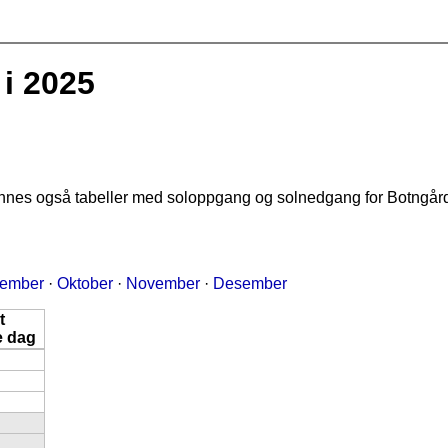
i 2025
finnes også tabeller med soloppgang og solnedgang for Botngår
tember
·
Oktober
·
November
·
Desember
t
e dag