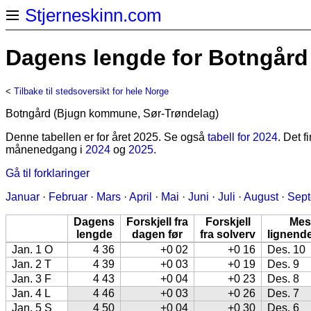
Stjerneskinn.com
Dagens lengde for Botngård 
<
Tilbake til stedsoversikt for hele Norge
Botngård (Bjugn kommune, Sør-Trøndelag)
Denne tabellen er for året 2025. Se også
tabell for 2024
. Det 
månenedgang i
2024
og
2025
.
Gå til forklaringer
Januar
·
Februar
·
Mars
·
April
·
Mai
·
Juni
·
Juli
·
August
·
Sep
Dagens
Forskjell fra
Forskjell
Mes
lengde
dagen før
fra solverv
lignend
Jan. 1 O
4 36
+0 02
+0 16
Des. 10
Jan. 2 T
4 39
+0 03
+0 19
Des. 9
Jan. 3 F
4 43
+0 04
+0 23
Des. 8
Jan. 4 L
4 46
+0 03
+0 26
Des. 7
Jan. 5 S
4 50
+0 04
+0 30
Des. 6