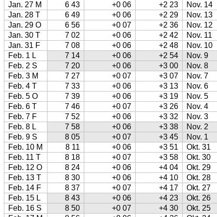
Jan. 27 M
6 43
+0 06
+2 23
Nov. 14
Jan. 28 T
6 49
+0 06
+2 29
Nov. 13
Jan. 29 O
6 56
+0 07
+2 36
Nov. 12
Jan. 30 T
7 02
+0 06
+2 42
Nov. 11
Jan. 31 F
7 08
+0 06
+2 48
Nov. 10
Feb. 1 L
7 14
+0 06
+2 54
Nov. 9
Feb. 2 S
7 20
+0 06
+3 00
Nov. 8
Feb. 3 M
7 27
+0 07
+3 07
Nov. 7
Feb. 4 T
7 33
+0 06
+3 13
Nov. 6
Feb. 5 O
7 39
+0 06
+3 19
Nov. 5
Feb. 6 T
7 46
+0 07
+3 26
Nov. 4
Feb. 7 F
7 52
+0 06
+3 32
Nov. 3
Feb. 8 L
7 58
+0 06
+3 38
Nov. 2
Feb. 9 S
8 05
+0 07
+3 45
Nov. 1
Feb. 10 M
8 11
+0 06
+3 51
Okt. 31
Feb. 11 T
8 18
+0 07
+3 58
Okt. 30
Feb. 12 O
8 24
+0 06
+4 04
Okt. 29
Feb. 13 T
8 30
+0 06
+4 10
Okt. 28
Feb. 14 F
8 37
+0 07
+4 17
Okt. 27
Feb. 15 L
8 43
+0 06
+4 23
Okt. 26
Feb. 16 S
8 50
+0 07
+4 30
Okt. 25