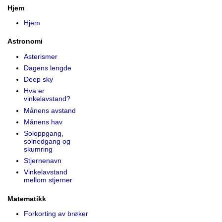
Hjem
Hjem
Astronomi
Asterismer
Dagens lengde
Deep sky
Hva er
vinkelavstand?
Månens avstand
Månens hav
Soloppgang,
solnedgang og
skumring
Stjernenavn
Vinkelavstand
mellom stjerner
Matematikk
Forkorting av brøker