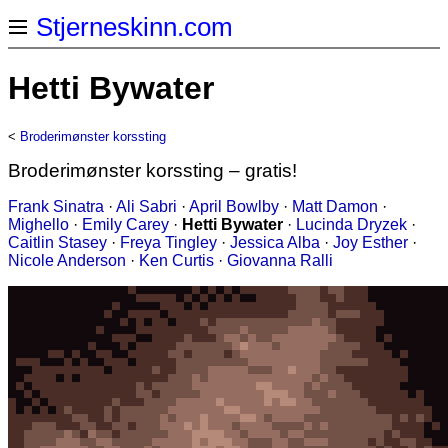
Stjerneskinn.com
Hetti Bywater
<
Broderimønster korssting
Broderimønster korssting – gratis!
Frank Sinatra
·
Ali Sabri
·
April Bowlby
·
Matt Damon
·
Mighello
·
Emily Carey
·
Hetti Bywater
·
Lucinda Dryzek
·
Caitlin Stasey
·
Freya Tingley
·
Jessica Alba
·
Joy Esther
·
Nicole Anderson
·
Ken Curtis
·
Giovanna Ralli