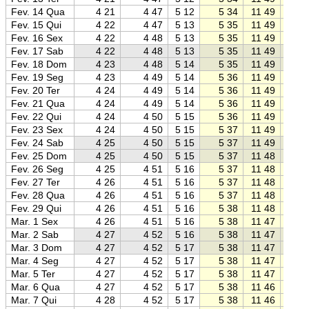
Fev. 14 Qua
4 21
4 47
5 12
5 34
11 49
18 0
Fev. 15 Qui
4 22
4 47
5 13
5 35
11 49
18 0
Fev. 16 Sex
4 22
4 48
5 13
5 35
11 49
18 0
Fev. 17 Sab
4 22
4 48
5 13
5 35
11 49
18 0
Fev. 18 Dom
4 23
4 48
5 14
5 35
11 49
18 0
Fev. 19 Seg
4 23
4 49
5 14
5 36
11 49
18 0
Fev. 20 Ter
4 24
4 49
5 14
5 36
11 49
18 0
Fev. 21 Qua
4 24
4 49
5 14
5 36
11 49
18 0
Fev. 22 Qui
4 24
4 50
5 15
5 36
11 49
18 0
Fev. 23 Sex
4 24
4 50
5 15
5 37
11 49
18 0
Fev. 24 Sab
4 25
4 50
5 15
5 37
11 49
18 0
Fev. 25 Dom
4 25
4 50
5 15
5 37
11 48
18 0
Fev. 26 Seg
4 25
4 51
5 16
5 37
11 48
17 5
Fev. 27 Ter
4 26
4 51
5 16
5 37
11 48
17 5
Fev. 28 Qua
4 26
4 51
5 16
5 37
11 48
17 5
Fev. 29 Qui
4 26
4 51
5 16
5 38
11 48
17 5
Mar. 1 Sex
4 26
4 51
5 16
5 38
11 47
17 5
Mar. 2 Sab
4 27
4 52
5 16
5 38
11 47
17 5
Mar. 3 Dom
4 27
4 52
5 17
5 38
11 47
17 5
Mar. 4 Seg
4 27
4 52
5 17
5 38
11 47
17 5
Mar. 5 Ter
4 27
4 52
5 17
5 38
11 47
17 5
Mar. 6 Qua
4 27
4 52
5 17
5 38
11 46
17 5
Mar. 7 Qui
4 28
4 52
5 17
5 38
11 46
17 5