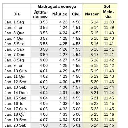
Madrugada começa
Sol
Astro-
Meio-
Dia
Náutico
Civil
Nascer
Pôr
nómico
dia
Jan. 1 Seg
3 55
4 23
4 50
5 14
11 39
18 0
Jan. 2 Ter
3 56
4 24
4 51
5 14
11 39
18 0
Jan. 3 Qua
3 56
4 24
4 52
5 15
11 40
18 0
Jan. 4 Qui
3 57
4 25
4 52
5 15
11 40
18 0
Jan. 5 Sex
3 58
4 25
4 53
5 16
11 41
18 0
Jan. 6 Sab
3 58
4 26
4 53
5 16
11 41
18 0
Jan. 7 Dom
3 59
4 27
4 54
5 17
11 41
18 0
Jan. 8 Seg
4 00
4 27
4 54
5 18
11 42
18 0
Jan. 9 Ter
4 00
4 28
4 55
5 18
11 42
18 0
Jan. 10 Qua
4 01
4 29
4 56
5 19
11 43
18 0
Jan. 11 Qui
4 02
4 29
4 56
5 19
11 43
18 0
Jan. 12 Sex
4 02
4 30
4 57
5 20
11 43
18 0
Jan. 13 Sab
4 03
4 30
4 57
5 20
11 44
18 0
Jan. 14 Dom
4 04
4 31
4 58
5 21
11 44
18 0
Jan. 15 Seg
4 04
4 32
4 59
5 21
11 45
18 0
Jan. 16 Ter
4 05
4 32
4 59
5 22
11 45
18 0
Jan. 17 Qua
4 06
4 33
5 00
5 23
11 45
18 0
Jan. 18 Qui
4 06
4 33
5 00
5 23
11 46
18 0
Jan. 19 Sex
4 07
4 34
5 01
5 24
11 46
18 0
Jan. 20 Sab
4 08
4 35
5 01
5 24
11 46
18 0