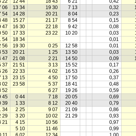
6 22
12 44
18 43
6 21
0,42
7 06
13 34
19 30
7 13
0,32
7 54
14 28
20 21
8 04
0,23
8 48
15 27
21 17
8 54
0,15
9 47
16 30
22 18
9 42
0,08
0 50
17 33
23 22
10 20
0,03
1 54
18 34
0,01
2 56
19 30
0 25
12 58
0,01
3 53
20 21
1 25
13 50
0,03
4 47
21 08
2 21
14 50
0,09
5 37
21 51
3 13
15 52
0,17
6 26
22 33
4 02
16 53
0,26
7 13
23 15
4 50
17 50
0,37
8 02
23 58
5 37
18 41
0,48
8 52
6 27
19 26
0,59
9 45
0 44
7 18
20 05
0,69
0 39
1 33
8 12
20 40
0,79
1 34
2 25
9 07
21 09
0,86
2 29
3 20
10 02
21 29
0,93
3 21
4 15
10 56
0,97
5 10
11 46
0,99
0 11
6 02
12 34
1,00