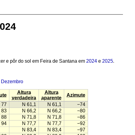
2024
er e pôr do sol em Feira de Santana em
2024
e
2025
.
·
Dezembro
Altura
Altura
ute
Azimute
verdadeira
aparente
77
N 61,1
N 61,1
−74
83
N 66,2
N 66,2
−80
88
N 71,8
N 71,8
−86
94
N 77,7
N 77,7
−92
N 83,4
N 83,4
−97