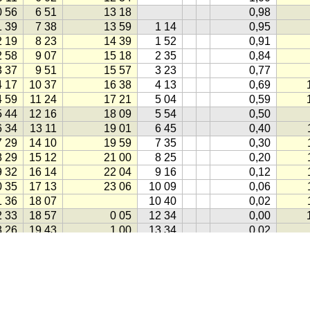
0 56
6 51
13 18
0,98
1 39
7 38
13 59
1 14
0,95
2 19
8 23
14 39
1 52
0,91
2 58
9 07
15 18
2 35
0,84
3 37
9 51
15 57
3 23
0,77
4 17
10 37
16 38
4 13
0,69
4 59
11 24
17 21
5 04
0,59
5 44
12 16
18 09
5 54
0,50
6 34
13 11
19 01
6 45
0,40
7 29
14 10
19 59
7 35
0,30
8 29
15 12
21 00
8 25
0,20
9 32
16 14
22 04
9 16
0,12
0 35
17 13
23 06
10 09
0,06
1 36
18 07
10 40
0,02
2 33
18 57
0 05
12 34
0,00
3 26
19 43
1 00
13 34
0,02
4 17
20 27
1 52
14 39
0,06
5 07
21 11
2 42
15 42
0,13
5 57
21 55
3 32
16 38
0,22
6 48
22 41
4 22
17 28
0,32
lgorithms
(1998)
7 40
23 30
5 14
18 12
0,43