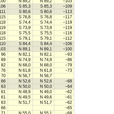
100
N 89,2
N 89,2
−103
106
S 85,3
S 85,3
−109
111
S 80,6
S 80,6
−113
115
S 76,8
S 76,8
−117
118
S 74,4
S 74,4
−119
119
S 73,9
S 73,9
−119
118
S 75,5
S 75,5
−116
115
S 79,1
S 79,1
−112
110
S 84,4
S 84,4
−106
103
N 89,1
N 89,1
−100
96
N 82,1
N 82,1
−93
89
N 74,9
N 74,9
−86
82
N 68,0
N 68,0
−79
76
N 61,8
N 61,8
−73
70
N 56,7
N 56,7
66
N 52,6
N 52,6
−68
63
N 50,0
N 50,0
−64
61
N 48,9
N 49,0
−62
61
N 49,5
N 49,6
−61
63
N 51,7
N 51,7
−62
66
−65
71
N 55,0
N 55,1
−68