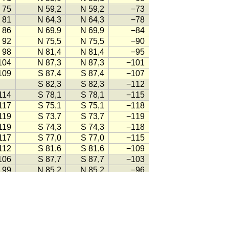
75
N 59,2
N 59,2
−73
81
N 64,3
N 64,3
−78
86
N 69,9
N 69,9
−84
92
N 75,5
N 75,5
−90
98
N 81,4
N 81,4
−95
104
N 87,3
N 87,3
−101
109
S 87,4
S 87,4
−107
S 82,3
S 82,3
−112
114
S 78,1
S 78,1
−115
117
S 75,1
S 75,1
−118
119
S 73,7
S 73,7
−119
119
S 74,3
S 74,3
−118
117
S 77,0
S 77,0
−115
112
S 81,6
S 81,6
−109
106
S 87,7
S 87,7
−103
99
N 85,2
N 85,2
−96
92
N 77,7
N 77,7
−88
84
N 70,4
N 70,4
−81
78
N 63,9
N 63,9
−75
72
N 58,1
N 58,1
−69
67
N 53,5
N 53,5
−65