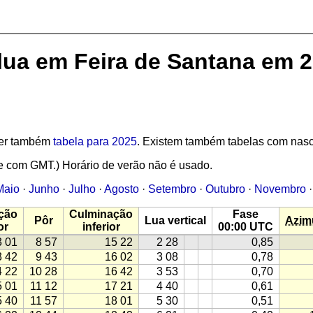
 lua em Feira de Santana em 
 Ver também
tabela para 2025
. Existem também tabelas com nasc
e com GMT.) Horário de verão não é usado.
Maio
·
Junho
·
Julho
·
Agosto
·
Setembro
·
Outubro
·
Novembro
ção
Culminação
Fase
Pôr
Lua vertical
Azim
or
inferior
00:00 UTC
3 01
8 57
15 22
2 28
0,85
3 42
9 43
16 02
3 08
0,78
4 22
10 28
16 42
3 53
0,70
5 01
11 12
17 21
4 40
0,61
5 40
11 57
18 01
5 30
0,51