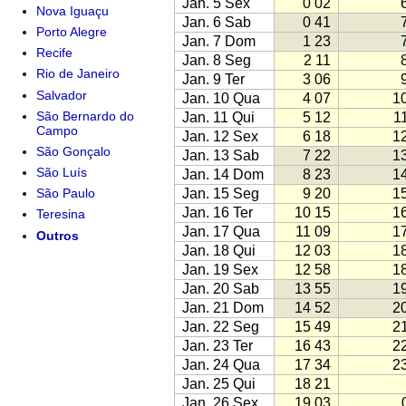
Jan. 5 Sex
0 02
Nova Iguaçu
Jan. 6 Sab
0 41
Porto Alegre
Jan. 7 Dom
1 23
Recife
Jan. 8 Seg
2 11
Rio de Janeiro
Jan. 9 Ter
3 06
Salvador
Jan. 10 Qua
4 07
1
São Bernardo do
Jan. 11 Qui
5 12
1
Campo
Jan. 12 Sex
6 18
1
São Gonçalo
Jan. 13 Sab
7 22
1
São Luís
Jan. 14 Dom
8 23
1
Jan. 15 Seg
9 20
1
São Paulo
Jan. 16 Ter
10 15
1
Teresina
Jan. 17 Qua
11 09
1
Outros
Jan. 18 Qui
12 03
1
Jan. 19 Sex
12 58
1
Jan. 20 Sab
13 55
1
Jan. 21 Dom
14 52
2
Jan. 22 Seg
15 49
2
Jan. 23 Ter
16 43
2
Jan. 24 Qua
17 34
2
Jan. 25 Qui
18 21
Jan. 26 Sex
19 03