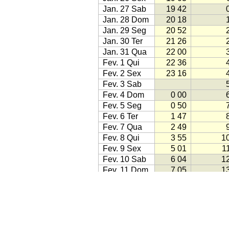
Jan. 27 Sab
19 42
Jan. 28 Dom
20 18
Jan. 29 Seg
20 52
Jan. 30 Ter
21 26
Jan. 31 Qua
22 00
Fev. 1 Qui
22 36
Fev. 2 Sex
23 16
Fev. 3 Sab
Fev. 4 Dom
0 00
Fev. 5 Seg
0 50
Fev. 6 Ter
1 47
Fev. 7 Qua
2 49
Fev. 8 Qui
3 55
1
Fev. 9 Sex
5 01
1
Fev. 10 Sab
6 04
1
Fev. 11 Dom
7 05
1
Fev. 12 Seg
8 03
1
Fev. 13 Ter
9 00
1
Fev. 14 Qua
9 56
1
Fev. 15 Qui
10 52
1
Fonte: Jean Meeus:
Astronomical A
Fev. 16 Sex
11 49
1