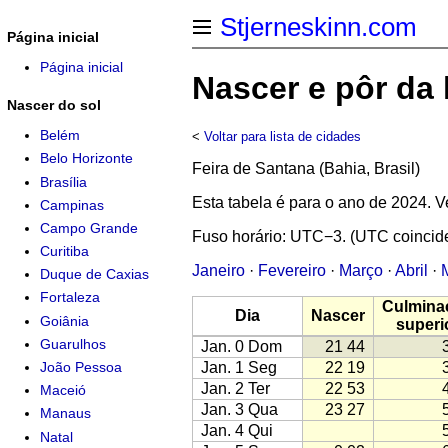
Stjerneskinn.com
Página inicial
Página inicial
Nascer e pôr da
Nascer do sol
Belém
<
Voltar para lista de cidades
Belo Horizonte
Feira de Santana (Bahia, Brasil)
Brasília
Esta tabela é para o ano de 2024.
Campinas
Campo Grande
Fuso horário: UTC−3. (UTC coincid
Curitiba
Janeiro
·
Fevereiro
·
Março
·
Abril
·
Duque de Caxias
Fortaleza
Culmina
Dia
Nascer
Goiânia
superi
Guarulhos
Jan. 0 Dom
21 44
Jan. 1 Seg
22 19
João Pessoa
Jan. 2 Ter
22 53
Maceió
Jan. 3 Qua
23 27
Manaus
Jan. 4 Qui
Natal