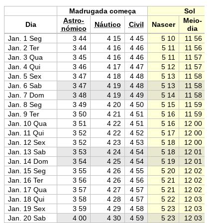
Madrugada começa
Sol
Astro-
Meio-
Dia
Náutico
Civil
Nascer
Pô
nómico
dia
Jan. 1 Seg
3 44
4 15
4 45
5 10
11 56
18 
Jan. 2 Ter
3 44
4 16
4 46
5 11
11 56
18 
Jan. 3 Qua
3 45
4 16
4 46
5 11
11 57
18 
Jan. 4 Qui
3 46
4 17
4 47
5 12
11 57
18 
Jan. 5 Sex
3 47
4 18
4 48
5 13
11 58
18 
Jan. 6 Sab
3 47
4 19
4 48
5 13
11 58
18 
Jan. 7 Dom
3 48
4 19
4 49
5 14
11 58
18 
Jan. 8 Seg
3 49
4 20
4 50
5 15
11 59
18 
Jan. 9 Ter
3 50
4 21
4 51
5 16
11 59
18 
Jan. 10 Qua
3 51
4 22
4 51
5 16
12 00
18 
Jan. 11 Qui
3 52
4 22
4 52
5 17
12 00
18 
Jan. 12 Sex
3 52
4 23
4 53
5 18
12 00
18 
Jan. 13 Sab
3 53
4 24
4 54
5 18
12 01
18 
Jan. 14 Dom
3 54
4 25
4 54
5 19
12 01
18 
Jan. 15 Seg
3 55
4 26
4 55
5 20
12 02
18 
Jan. 16 Ter
3 56
4 26
4 56
5 21
12 02
18 
Jan. 17 Qua
3 57
4 27
4 57
5 21
12 02
18 
Jan. 18 Qui
3 58
4 28
4 57
5 22
12 03
18 
Jan. 19 Sex
3 59
4 29
4 58
5 23
12 03
18 
Jan. 20 Sab
4 00
4 30
4 59
5 23
12 03
18 