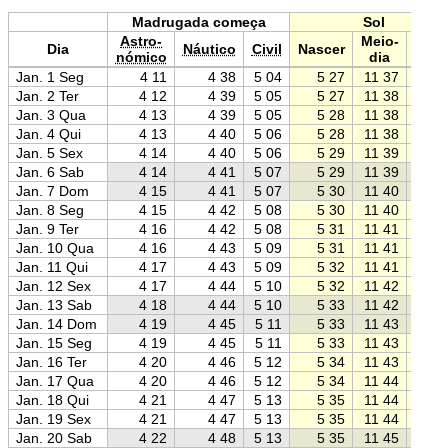
Madrugada começa
Sol
Astro-
Meio-
Dia
Náutico
Civil
Nascer
Pôr
nómico
dia
Jan. 1 Seg
4 11
4 38
5 04
5 27
11 37
17 4
Jan. 2 Ter
4 12
4 39
5 05
5 27
11 38
17 4
Jan. 3 Qua
4 13
4 39
5 05
5 28
11 38
17 4
Jan. 4 Qui
4 13
4 40
5 06
5 28
11 38
17 4
Jan. 5 Sex
4 14
4 40
5 06
5 29
11 39
17 4
Jan. 6 Sab
4 14
4 41
5 07
5 29
11 39
17 4
Jan. 7 Dom
4 15
4 41
5 07
5 30
11 40
17 5
Jan. 8 Seg
4 15
4 42
5 08
5 30
11 40
17 5
Jan. 9 Ter
4 16
4 42
5 08
5 31
11 41
17 5
Jan. 10 Qua
4 16
4 43
5 09
5 31
11 41
17 5
Jan. 11 Qui
4 17
4 43
5 09
5 32
11 41
17 5
Jan. 12 Sex
4 17
4 44
5 10
5 32
11 42
17 5
Jan. 13 Sab
4 18
4 44
5 10
5 33
11 42
17 5
Jan. 14 Dom
4 19
4 45
5 11
5 33
11 43
17 5
Jan. 15 Seg
4 19
4 45
5 11
5 33
11 43
17 5
Jan. 16 Ter
4 20
4 46
5 12
5 34
11 43
17 5
Jan. 17 Qua
4 20
4 46
5 12
5 34
11 44
17 5
Jan. 18 Qui
4 21
4 47
5 13
5 35
11 44
17 5
Jan. 19 Sex
4 21
4 47
5 13
5 35
11 44
17 5
Jan. 20 Sab
4 22
4 48
5 13
5 35
11 45
17 5