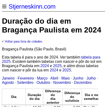
Stjerneskinn.com
Duração do dia em
Bragança Paulista em 2024
<
Voltar para lista de cidades
Bragança Paulista (São Paulo, Brasil)
Esta tabela é para o ano de 2024. Ver também
tabela para
2025
. Existem também tabelas com nascer e pôr do sol em
Bragança Paulista em
2024
e
2025
, e além disso tabelas
com nascer e pôr da lua em
2024
e
2025
.
Janeiro
·
Fevereiro
·
Março
·
Abril
·
Maio
·
Junho
·
Julho
·
Agosto
·
Setembro
·
Outubro
·
Novembro
·
Dezembro
Diferença
Diferença
Duração
do
Dia o mais
Dia
do
do dia
dia
semelhante
solstício
anterior