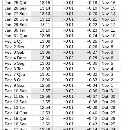
Jan. 25 Qui
13 15
−0 01
−0 18
Nov. 16
Jan. 26 Sex
13 14
−0 01
−0 19
Nov. 15
Jan. 27 Sab
13 13
−0 01
−0 20
Nov. 14
Jan. 28 Dom
13 12
−0 01
−0 21
Nov. 13
Jan. 29 Seg
13 11
−0 01
−0 22
Nov. 12
Jan. 30 Ter
13 10
−0 01
−0 23
Nov. 11
Jan. 31 Qua
13 09
−0 01
−0 24
Nov. 10
Fev. 1 Qui
13 08
−0 01
−0 25
Nov. 9
Fev. 2 Sex
13 07
−0 01
−0 26
Nov. 8
Fev. 3 Sab
13 06
−0 01
−0 27
Nov. 8
Fev. 4 Dom
13 04
−0 02
−0 29
Nov. 6
Fev. 5 Seg
13 03
−0 01
−0 30
Nov. 5
Fev. 6 Ter
13 02
−0 01
−0 31
Nov. 4
Fev. 7 Qua
13 01
−0 01
−0 32
Nov. 3
Fev. 8 Qui
13 00
−0 01
−0 33
Nov. 2
Fev. 9 Sex
12 59
−0 01
−0 34
Nov. 1
Fev. 10 Sab
12 57
−0 02
−0 36
Out. 31
Fev. 11 Dom
12 56
−0 01
−0 37
Out. 30
Fev. 12 Seg
12 55
−0 01
−0 38
Out. 29
Fev. 13 Ter
12 54
−0 01
−0 39
Out. 28
Fev. 14 Qua
12 53
−0 01
−0 40
Out. 27
Fev. 15 Qui
12 51
−0 02
−0 42
Out. 26
Fev. 16 Sex
12 50
−0 01
−0 43
Out. 25
Fev. 17 Sab
12 49
−0 01
−0 44
Out. 24