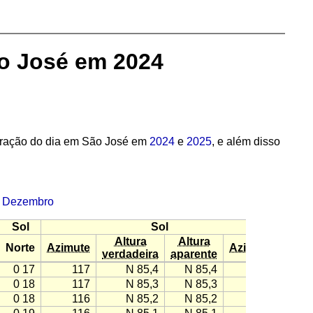
ão José em 2024
uração do dia em São José em
2024
e
2025
, e além disso
·
Dezembro
Sol
Sol
Altura
Altura
Norte
Azimute
Azimute
verdadeira
aparente
0 17
117
N 85,4
N 85,4
−117
0 18
117
N 85,3
N 85,3
−117
0 18
116
N 85,2
N 85,2
−116