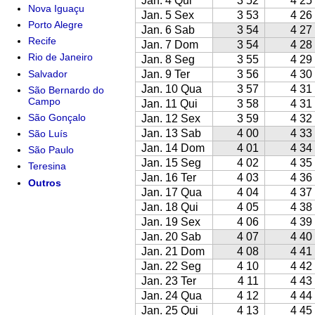
Jan. 4 Qui
3 52
4 25
Nova Iguaçu
Jan. 5 Sex
3 53
4 26
Porto Alegre
Jan. 6 Sab
3 54
4 27
Recife
Jan. 7 Dom
3 54
4 28
Rio de Janeiro
Jan. 8 Seg
3 55
4 29
Salvador
Jan. 9 Ter
3 56
4 30
Jan. 10 Qua
3 57
4 31
São Bernardo do
Campo
Jan. 11 Qui
3 58
4 31
São Gonçalo
Jan. 12 Sex
3 59
4 32
Jan. 13 Sab
4 00
4 33
São Luís
Jan. 14 Dom
4 01
4 34
São Paulo
Jan. 15 Seg
4 02
4 35
Teresina
Jan. 16 Ter
4 03
4 36
Outros
Jan. 17 Qua
4 04
4 37
Jan. 18 Qui
4 05
4 38
Jan. 19 Sex
4 06
4 39
Jan. 20 Sab
4 07
4 40
Jan. 21 Dom
4 08
4 41
Jan. 22 Seg
4 10
4 42
Jan. 23 Ter
4 11
4 43
Jan. 24 Qua
4 12
4 44
Jan. 25 Qui
4 13
4 45