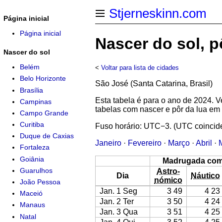
Stjerneskinn.com
Página inicial
Página inicial
Nascer do sol, 
Nascer do sol
Belém
<
Voltar para lista de cidades
Belo Horizonte
São José (Santa Catarina, Brasil)
Brasília
Esta tabela é para o ano de 2024.
Campinas
tabelas com nascer e pôr da lua em
Campo Grande
Curitiba
Fuso horário: UTC−3. (UTC coincid
Duque de Caxias
Janeiro
·
Fevereiro
·
Março
·
Abril
·
Fortaleza
Goiânia
Madrugada co
Guarulhos
Astro-
Dia
Náutico
nómico
João Pessoa
Jan. 1 Seg
3 49
4 23
Maceió
Jan. 2 Ter
3 50
4 24
Manaus
Jan. 3 Qua
3 51
4 25
Natal