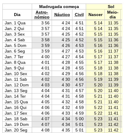
Madrugada começa
Sol
Astro-
Meio-
Dia
Náutico
Civil
Nascer
Pôr
nómico
dia
Jan. 1 Qua
3 56
4 24
4 51
5 14
11 35
17 5
Jan. 2 Qui
3 57
4 24
4 51
5 14
11 35
17 5
Jan. 3 Sex
3 57
4 25
4 52
5 15
11 35
17 5
Jan. 4 Sab
3 58
4 25
4 52
5 15
11 36
17 5
Jan. 5 Dom
3 59
4 26
4 53
5 16
11 36
17 5
Jan. 6 Seg
3 59
4 27
4 53
5 16
11 37
17 5
Jan. 7 Ter
4 00
4 27
4 54
5 17
11 37
17 5
Jan. 8 Qua
4 01
4 28
4 55
5 17
11 38
17 5
Jan. 9 Qui
4 01
4 28
4 55
5 18
11 38
17 5
Jan. 10 Sex
4 02
4 29
4 56
5 18
11 38
17 5
Jan. 11 Sab
4 02
4 30
4 56
5 19
11 39
17 5
Jan. 12 Dom
4 03
4 30
4 57
5 20
11 39
17 5
Jan. 13 Seg
4 04
4 31
4 57
5 20
11 40
17 5
Jan. 14 Ter
4 04
4 31
4 58
5 21
11 40
17 5
Jan. 15 Qua
4 05
4 32
4 58
5 21
11 40
17 5
Jan. 16 Qui
4 06
4 32
4 59
5 22
11 41
18 0
Jan. 17 Sex
4 06
4 33
4 59
5 22
11 41
18 0
Jan. 18 Sab
4 07
4 34
5 00
5 23
11 41
18 0
Jan. 19 Dom
4 07
4 34
5 01
5 23
11 42
18 0
Jan. 20 Seg
4 08
4 35
5 01
5 23
11 42
18 0