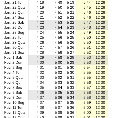
Jan. 21 Ter
4 18
4 49
5 19
5 44
12 28
19 1
Jan. 22 Qua
4 19
4 50
5 20
5 45
12 28
19 1
Jan. 23 Qui
4 20
4 51
5 21
5 46
12 28
19 1
Jan. 24 Sex
4 21
4 52
5 22
5 46
12 28
19 1
Jan. 25 Sab
4 22
4 53
5 22
5 47
12 29
19 1
Jan. 26 Dom
4 23
4 54
5 23
5 48
12 29
19 0
Jan. 27 Seg
4 24
4 55
5 24
5 49
12 29
19 0
Jan. 28 Ter
4 25
4 56
5 25
5 50
12 29
19 0
Jan. 29 Qua
4 26
4 56
5 26
5 50
12 29
19 0
Jan. 30 Qui
4 27
4 57
5 26
5 51
12 30
19 0
Jan. 31 Sex
4 28
4 58
5 27
5 52
12 30
19 0
Fev. 1 Sab
4 29
4 59
5 28
5 53
12 30
19 0
Fev. 2 Dom
4 30
5 00
5 29
5 53
12 30
19 0
Fev. 3 Seg
4 31
5 01
5 30
5 54
12 30
19 0
Fev. 4 Ter
4 32
5 02
5 30
5 55
12 30
19 0
Fev. 5 Qua
4 33
5 02
5 31
5 55
12 30
19 0
Fev. 6 Qui
4 34
5 03
5 32
5 56
12 30
19 0
Fev. 7 Sex
4 35
5 04
5 33
5 57
12 30
19 0
Fev. 8 Sab
4 36
5 05
5 33
5 58
12 30
19 0
Fev. 9 Dom
4 37
5 06
5 34
5 58
12 30
19 0
Fev. 10 Seg
4 37
5 07
5 35
5 59
12 30
19 0
Fev. 11 Ter
4 38
5 07
5 36
6 00
12 30
19 0
Fev. 12 Qua
4 39
5 08
5 36
6 00
12 30
19 0
Fev. 13 Qui
4 40
5 09
5 37
6 01
12 30
19 0