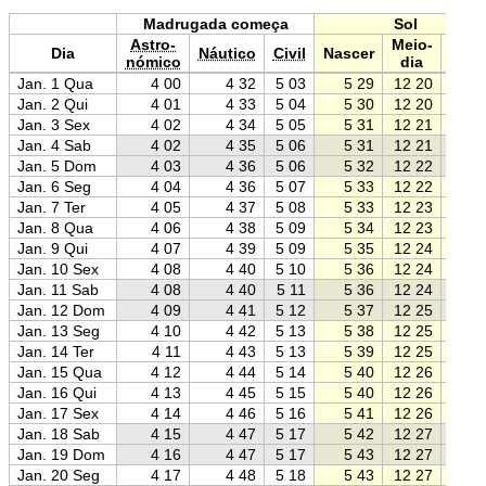
Madrugada começa
Sol
Astro-
Meio-
Dia
Náutico
Civil
Nascer
Pôr
nómico
dia
Jan. 1 Qua
4 00
4 32
5 03
5 29
12 20
19 1
Jan. 2 Qui
4 01
4 33
5 04
5 30
12 20
19 1
Jan. 3 Sex
4 02
4 34
5 05
5 31
12 21
19 1
Jan. 4 Sab
4 02
4 35
5 06
5 31
12 21
19 1
Jan. 5 Dom
4 03
4 36
5 06
5 32
12 22
19 1
Jan. 6 Seg
4 04
4 36
5 07
5 33
12 22
19 1
Jan. 7 Ter
4 05
4 37
5 08
5 33
12 23
19 1
Jan. 8 Qua
4 06
4 38
5 09
5 34
12 23
19 1
Jan. 9 Qui
4 07
4 39
5 09
5 35
12 24
19 1
Jan. 10 Sex
4 08
4 40
5 10
5 36
12 24
19 1
Jan. 11 Sab
4 08
4 40
5 11
5 36
12 24
19 1
Jan. 12 Dom
4 09
4 41
5 12
5 37
12 25
19 1
Jan. 13 Seg
4 10
4 42
5 13
5 38
12 25
19 1
Jan. 14 Ter
4 11
4 43
5 13
5 39
12 25
19 1
Jan. 15 Qua
4 12
4 44
5 14
5 40
12 26
19 1
Jan. 16 Qui
4 13
4 45
5 15
5 40
12 26
19 1
Jan. 17 Sex
4 14
4 46
5 16
5 41
12 26
19 1
Jan. 18 Sab
4 15
4 47
5 17
5 42
12 27
19 1
Jan. 19 Dom
4 16
4 47
5 17
5 43
12 27
19 1
Jan. 20 Seg
4 17
4 48
5 18
5 43
12 27
19 1