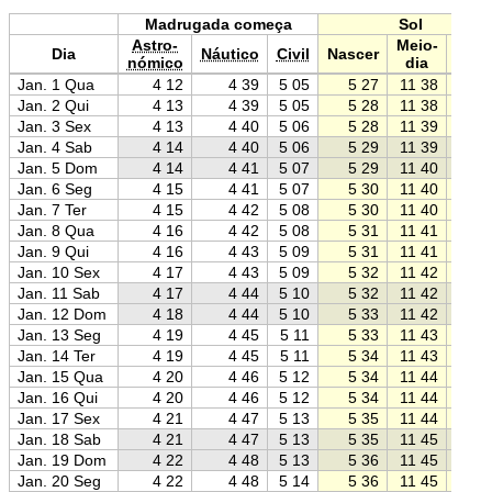
Madrugada começa
Sol
Astro-
Meio-
Dia
Náutico
Civil
Nascer
Pôr
nómico
dia
Jan. 1 Qua
4 12
4 39
5 05
5 27
11 38
17 4
Jan. 2 Qui
4 13
4 39
5 05
5 28
11 38
17 4
Jan. 3 Sex
4 13
4 40
5 06
5 28
11 39
17 4
Jan. 4 Sab
4 14
4 40
5 06
5 29
11 39
17 4
Jan. 5 Dom
4 14
4 41
5 07
5 29
11 40
17 5
Jan. 6 Seg
4 15
4 41
5 07
5 30
11 40
17 5
Jan. 7 Ter
4 15
4 42
5 08
5 30
11 40
17 5
Jan. 8 Qua
4 16
4 42
5 08
5 31
11 41
17 5
Jan. 9 Qui
4 16
4 43
5 09
5 31
11 41
17 5
Jan. 10 Sex
4 17
4 43
5 09
5 32
11 42
17 5
Jan. 11 Sab
4 17
4 44
5 10
5 32
11 42
17 5
Jan. 12 Dom
4 18
4 44
5 10
5 33
11 42
17 5
Jan. 13 Seg
4 19
4 45
5 11
5 33
11 43
17 5
Jan. 14 Ter
4 19
4 45
5 11
5 34
11 43
17 5
Jan. 15 Qua
4 20
4 46
5 12
5 34
11 44
17 5
Jan. 16 Qui
4 20
4 46
5 12
5 34
11 44
17 5
Jan. 17 Sex
4 21
4 47
5 13
5 35
11 44
17 5
Jan. 18 Sab
4 21
4 47
5 13
5 35
11 45
17 5
Jan. 19 Dom
4 22
4 48
5 13
5 36
11 45
17 5
Jan. 20 Seg
4 22
4 48
5 14
5 36
11 45
17 5