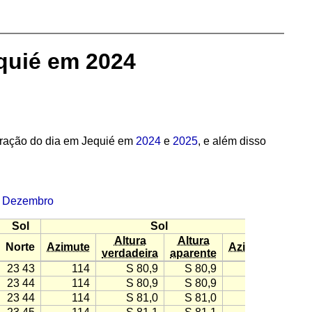
equié em 2024
uração do dia em Jequié em
2024
e
2025
, e além disso
·
Dezembro
Sol
Sol
Altura
Altura
Norte
Azimute
Azimute
verdadeira
aparente
23 43
114
S 80,9
S 80,9
−114
23 44
114
S 80,9
S 80,9
−114
23 44
114
S 81,0
S 81,0
−114