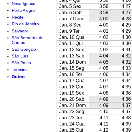
Jan. 4 Qui
3 58
4 26
Nova Iguaçu
Jan. 5 Sex
3 58
4 27
Porto Alegre
Jan. 6 Sab
3 59
4 27
Recife
Jan. 7 Dom
4 00
4 28
Rio de Janeiro
Jan. 8 Seg
4 00
4 29
Salvador
Jan. 9 Ter
4 01
4 29
Jan. 10 Qua
4 02
4 30
São Bernardo do
Campo
Jan. 11 Qui
4 03
4 30
São Gonçalo
Jan. 12 Sex
4 03
4 31
Jan. 13 Sab
4 04
4 32
São Luís
Jan. 14 Dom
4 05
4 32
São Paulo
Jan. 15 Seg
4 05
4 33
Teresina
Jan. 16 Ter
4 06
4 34
Outros
Jan. 17 Qua
4 07
4 34
Jan. 18 Qui
4 07
4 35
Jan. 19 Sex
4 08
4 36
Jan. 20 Sab
4 09
4 36
Jan. 21 Dom
4 09
4 37
Jan. 22 Seg
4 10
4 37
Jan. 23 Ter
4 11
4 38
Jan. 24 Qua
4 11
4 39
Jan. 25 Qui
4 12
4 39