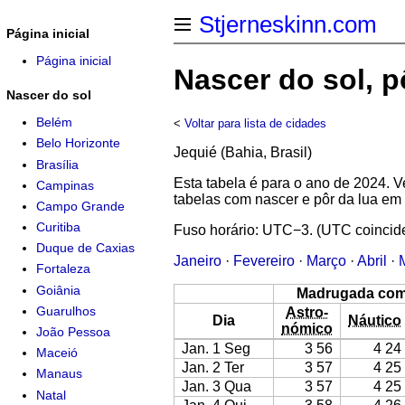
Stjerneskinn.com
Página inicial
Página inicial
Nascer do sol, 
Nascer do sol
Belém
<
Voltar para lista de cidades
Belo Horizonte
Jequié (Bahia, Brasil)
Brasília
Esta tabela é para o ano de 2024.
Campinas
tabelas com nascer e pôr da lua em
Campo Grande
Curitiba
Fuso horário: UTC−3. (UTC coincid
Duque de Caxias
Janeiro
·
Fevereiro
·
Março
·
Abril
·
Fortaleza
Goiânia
Madrugada co
Guarulhos
Astro-
Dia
Náutico
nómico
João Pessoa
Jan. 1 Seg
3 56
4 24
Maceió
Jan. 2 Ter
3 57
4 25
Manaus
Jan. 3 Qua
3 57
4 25
Natal