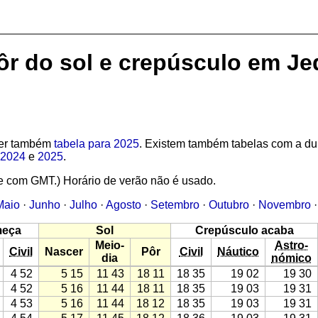
pôr do sol e crepúsculo em J
 Ver também
tabela para 2025
. Existem também tabelas com a d
2024
e
2025
.
e com GMT.) Horário de verão não é usado.
Maio
·
Junho
·
Julho
·
Agosto
·
Setembro
·
Outubro
·
Novembro
meça
Sol
Crepúsculo acaba
Meio-
Astro-
Civil
Nascer
Pôr
Civil
Náutico
dia
nómico
4 52
5 15
11 43
18 11
18 35
19 02
19 30
4 52
5 16
11 44
18 11
18 35
19 03
19 31
4 53
5 16
11 44
18 12
18 35
19 03
19 31