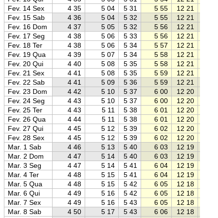
Fev. 14 Sex
4 35
5 04
5 31
5 55
12 21
18 4
Fev. 15 Sab
4 36
5 04
5 32
5 55
12 21
18 4
Fev. 16 Dom
4 37
5 05
5 32
5 56
12 21
18 4
Fev. 17 Seg
4 38
5 06
5 33
5 56
12 21
18 4
Fev. 18 Ter
4 38
5 06
5 34
5 57
12 21
18 4
Fev. 19 Qua
4 39
5 07
5 34
5 58
12 21
18 4
Fev. 20 Qui
4 40
5 08
5 35
5 58
12 21
18 4
Fev. 21 Sex
4 41
5 08
5 35
5 59
12 21
18 4
Fev. 22 Sab
4 41
5 09
5 36
5 59
12 21
18 4
Fev. 23 Dom
4 42
5 10
5 37
6 00
12 20
18 4
Fev. 24 Seg
4 43
5 10
5 37
6 00
12 20
18 4
Fev. 25 Ter
4 43
5 11
5 38
6 01
12 20
18 3
Fev. 26 Qua
4 44
5 11
5 38
6 01
12 20
18 3
Fev. 27 Qui
4 45
5 12
5 39
6 02
12 20
18 3
Fev. 28 Sex
4 45
5 12
5 39
6 02
12 20
18 3
Mar. 1 Sab
4 46
5 13
5 40
6 03
12 19
18 3
Mar. 2 Dom
4 47
5 14
5 40
6 03
12 19
18 3
Mar. 3 Seg
4 47
5 14
5 41
6 04
12 19
18 3
Mar. 4 Ter
4 48
5 15
5 41
6 04
12 19
18 3
Mar. 5 Qua
4 48
5 15
5 42
6 05
12 18
18 3
Mar. 6 Qui
4 49
5 16
5 42
6 05
12 18
18 3
Mar. 7 Sex
4 49
5 16
5 43
6 05
12 18
18 3
Mar. 8 Sab
4 50
5 17
5 43
6 06
12 18
18 2