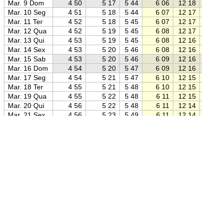
Mar. 9 Dom
4 50
5 17
5 44
6 06
12 18
18 2
Mar. 10 Seg
4 51
5 18
5 44
6 07
12 17
18 2
Mar. 11 Ter
4 52
5 18
5 45
6 07
12 17
18 2
Mar. 12 Qua
4 52
5 19
5 45
6 08
12 17
18 2
Mar. 13 Qui
4 53
5 19
5 45
6 08
12 16
18 2
Mar. 14 Sex
4 53
5 20
5 46
6 08
12 16
18 2
Mar. 15 Sab
4 53
5 20
5 46
6 09
12 16
18 2
Mar. 16 Dom
4 54
5 20
5 47
6 09
12 16
18 2
Mar. 17 Seg
4 54
5 21
5 47
6 10
12 15
18 2
Mar. 18 Ter
4 55
5 21
5 48
6 10
12 15
18 2
Mar. 19 Qua
4 55
5 22
5 48
6 11
12 15
18 1
Mar. 20 Qui
4 56
5 22
5 48
6 11
12 14
18 1
Mar. 21 Sex
4 56
5 23
5 49
6 11
12 14
18 1
Mar. 22 Sab
4 57
5 23
5 49
6 12
12 14
18 1
Mar. 23 Dom
4 57
5 23
5 50
6 12
12 14
18 1
Mar. 24 Seg
4 57
5 24
5 50
6 12
12 13
18 1
Mar. 25 Ter
4 58
5 24
5 50
6 13
12 13
18 1
Mar. 26 Qua
4 58
5 24
5 51
6 13
12 13
18 1
Mar. 27 Qui
4 59
5 25
5 51
6 14
12 12
18 1
Fonte: Jean Meeus:
Astronomical Algorithms
(1998)
Mar. 28 Sex
4 59
5 25
5 51
6 14
12 12
18 1
Mar. 29 Sab
4 59
5 26
5 52
6 14
12 12
18 0
Posição:
23° 31′ 40″ S 46° 54′ 10″ O
(Google Maps)
Mar. 30 Dom
5 00
5 26
5 52
6 15
12 11
18 0
Mar. 31 Seg
5 00
5 26
5 53
6 15
12 11
18 0
Abr. 1 Ter
5 01
5 27
5 53
6 15
12 11
18 0