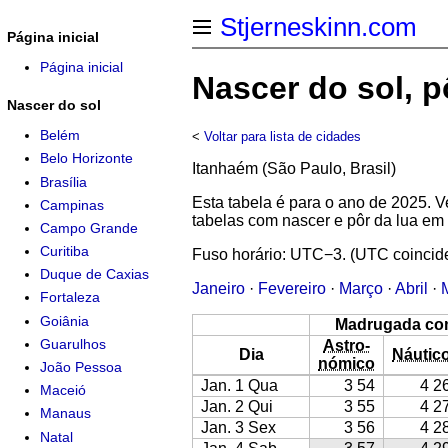
Stjerneskinn.com
Página inicial
Página inicial
Nascer do sol, 
Nascer do sol
Belém
<
Voltar para lista de cidades
Belo Horizonte
Itanhaém (São Paulo, Brasil)
Brasília
Esta tabela é para o ano de 2025.
Campinas
tabelas com nascer e pôr da lua em
Campo Grande
Curitiba
Fuso horário: UTC−3. (UTC coincid
Duque de Caxias
Janeiro
·
Fevereiro
·
Março
·
Abril
·
Fortaleza
Goiânia
Madrugada co
Guarulhos
Astro-
Dia
Náutic
nómico
João Pessoa
Jan. 1 Qua
3 54
4 2
Maceió
Jan. 2 Qui
3 55
4 2
Manaus
Jan. 3 Sex
3 56
4 2
Natal