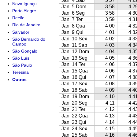
Jan. 4 Sab
3 57
4 2
Nova Iguaçu
Jan. 5 Dom
3 58
4 2
Porto Alegre
Jan. 6 Seg
3 58
4 3
Recife
Jan. 7 Ter
3 59
4 3
Rio de Janeiro
Jan. 8 Qua
4 00
4 3
Salvador
Jan. 9 Qui
4 01
4 3
Jan. 10 Sex
4 02
4 3
São Bernardo do
Campo
Jan. 11 Sab
4 03
4 3
São Gonçalo
Jan. 12 Dom
4 04
4 3
Jan. 13 Seg
4 05
4 3
São Luís
Jan. 14 Ter
4 06
4 3
São Paulo
Jan. 15 Qua
4 06
4 3
Teresina
Jan. 16 Qui
4 07
4 3
Outros
Jan. 17 Sex
4 08
4 3
Jan. 18 Sab
4 09
4 4
Jan. 19 Dom
4 10
4 4
Jan. 20 Seg
4 11
4 4
Jan. 21 Ter
4 12
4 4
Jan. 22 Qua
4 13
4 4
Jan. 23 Qui
4 14
4 4
Jan. 24 Sex
4 15
4 4
Jan. 25 Sab
4 16
4 4