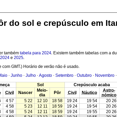
pôr do sol e crepúsculo em I
 Ver também
tabela para 2024
. Existem também tabelas com a d
2024
e
2025
.
e com GMT.) Horário de verão não é usado.
Maio
·
Junho
·
Julho
·
Agosto
·
Setembro
·
Outubro
·
Novembro
meça
Sol
Crepúsculo acaba
Meio-
Astro-
o
Civil
Nascer
Pôr
Civil
Náutico
dia
nómico
6
4 57
5 22
12 10
18 58
19 24
19 54
20 26
7
4 58
5 23
12 11
18 59
19 24
19 54
20 26
8
4 58
5 24
12 11
18 59
19 24
19 55
20 26