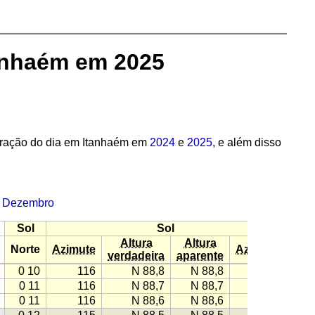
tanhaém em 2025
uração do dia em Itanhaém em
2024
e
2025
, e além disso
·
Dezembro
Sol
Sol
Altura
Altura
Norte
Azimute
Azimute
verdadeira
aparente
0 10
116
N 88,8
N 88,8
−116
0 11
116
N 88,7
N 88,7
−116
0 11
116
N 88,6
N 88,6
−115