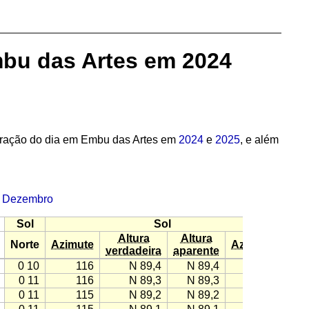
mbu das Artes em 2024
uração do dia em Embu das Artes em
2024
e
2025
, e além
·
Dezembro
Sol
Sol
Altura
Altura
Norte
Azimute
Azimute
verdadeira
aparente
0 10
116
N 89,4
N 89,4
−116
0 11
116
N 89,3
N 89,3
−116
0 11
115
N 89,2
N 89,2
−115