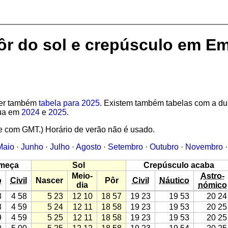
pôr do sol e crepúsculo em E
 Ver também
tabela para 2025
. Existem também tabelas com a d
lua em
2024
e
2025
.
e com GMT.) Horário de verão não é usado.
Maio
·
Junho
·
Julho
·
Agosto
·
Setembro
·
Outubro
·
Novembro
meça
Sol
Crepúsculo acaba
Meio-
Astro-
o
Civil
Nascer
Pôr
Civil
Náutico
dia
nómico
8
4 58
5 23
12 10
18 57
19 23
19 53
20 24
8
4 59
5 24
12 11
18 58
19 23
19 53
20 25
9
4 59
5 25
12 11
18 58
19 23
19 53
20 25