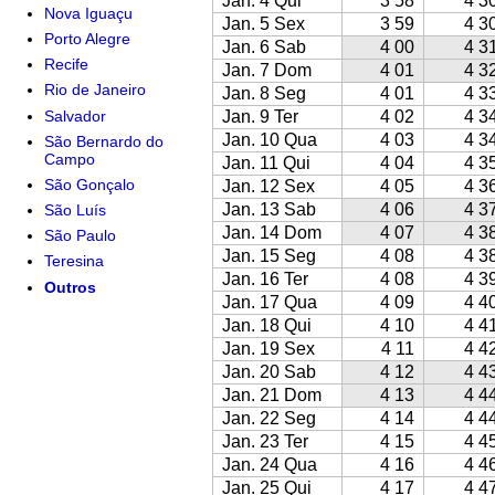
Jan. 4 Qui
3 58
4 3
Nova Iguaçu
Jan. 5 Sex
3 59
4 3
Porto Alegre
Jan. 6 Sab
4 00
4 3
Recife
Jan. 7 Dom
4 01
4 3
Rio de Janeiro
Jan. 8 Seg
4 01
4 3
Salvador
Jan. 9 Ter
4 02
4 3
Jan. 10 Qua
4 03
4 3
São Bernardo do
Campo
Jan. 11 Qui
4 04
4 3
São Gonçalo
Jan. 12 Sex
4 05
4 3
Jan. 13 Sab
4 06
4 3
São Luís
Jan. 14 Dom
4 07
4 3
São Paulo
Jan. 15 Seg
4 08
4 3
Teresina
Jan. 16 Ter
4 08
4 3
Outros
Jan. 17 Qua
4 09
4 4
Jan. 18 Qui
4 10
4 4
Jan. 19 Sex
4 11
4 4
Jan. 20 Sab
4 12
4 4
Jan. 21 Dom
4 13
4 4
Jan. 22 Seg
4 14
4 4
Jan. 23 Ter
4 15
4 4
Jan. 24 Qua
4 16
4 4
Jan. 25 Qui
4 17
4 4