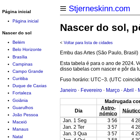
Stjerneskinn.com
Página inicial
Página inicial
Nascer do sol, 
Nascer do sol
Belém
<
Voltar para lista de cidades
Belo Horizonte
Embu das Artes (São Paulo, Brasil)
Brasília
Esta tabela é para o ano de 2024.
Campinas
disso tabelas com nascer e pôr da 
Campo Grande
Curitiba
Fuso horário: UTC−3. (UTC coincid
Duque de Caxias
Janeiro
·
Fevereiro
·
Março
·
Abril
·
Fortaleza
Goiânia
Madrugada co
Guarulhos
Astro-
Dia
Náutic
nómico
João Pessoa
Jan. 1 Seg
3 56
4 2
Maceió
Jan. 2 Ter
3 57
4 2
Manaus
Jan. 3 Qua
3 57
4 2
Natal