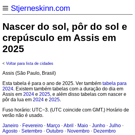
Stjerneskinn.com
Nascer do sol, pôr do sol e
crepúsculo em Assis em
2025
<
Voltar para lista de cidades
Assis (São Paulo, Brasil)
Esta tabela é para o ano de 2025. Ver também
tabela para
2024
. Existem também tabelas com a duração do dia em
Assis em
2024
e
2025
, e além disso tabelas com nascer e
pôr da lua em
2024
e
2025
.
Fuso horário: UTC−3. (UTC coincide com GMT.) Horário de
verão não é usado.
Janeiro
·
Fevereiro
·
Março
·
Abril
·
Maio
·
Junho
·
Julho
·
Agosto
·
Setembro
·
Outubro
·
Novembro
·
Dezembro