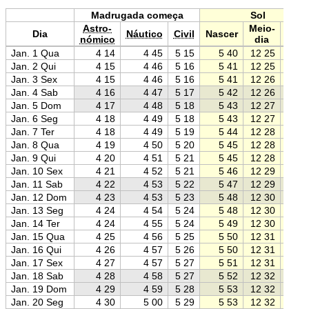
Madrugada começa
Sol
Astro-
Meio-
Dia
Náutico
Civil
Nascer
Pôr
nómico
dia
Jan. 1 Qua
4 14
4 45
5 15
5 40
12 25
19 1
Jan. 2 Qui
4 15
4 46
5 16
5 41
12 25
19 1
Jan. 3 Sex
4 15
4 46
5 16
5 41
12 26
19 1
Jan. 4 Sab
4 16
4 47
5 17
5 42
12 26
19 1
Jan. 5 Dom
4 17
4 48
5 18
5 43
12 27
19 1
Jan. 6 Seg
4 18
4 49
5 18
5 43
12 27
19 1
Jan. 7 Ter
4 18
4 49
5 19
5 44
12 28
19 1
Jan. 8 Qua
4 19
4 50
5 20
5 45
12 28
19 1
Jan. 9 Qui
4 20
4 51
5 21
5 45
12 28
19 1
Jan. 10 Sex
4 21
4 52
5 21
5 46
12 29
19 1
Jan. 11 Sab
4 22
4 53
5 22
5 47
12 29
19 1
Jan. 12 Dom
4 23
4 53
5 23
5 48
12 30
19 1
Jan. 13 Seg
4 24
4 54
5 24
5 48
12 30
19 1
Jan. 14 Ter
4 24
4 55
5 24
5 49
12 30
19 1
Jan. 15 Qua
4 25
4 56
5 25
5 50
12 31
19 1
Jan. 16 Qui
4 26
4 57
5 26
5 50
12 31
19 1
Jan. 17 Sex
4 27
4 57
5 27
5 51
12 31
19 1
Jan. 18 Sab
4 28
4 58
5 27
5 52
12 32
19 1
Jan. 19 Dom
4 29
4 59
5 28
5 53
12 32
19 1
Jan. 20 Seg
4 30
5 00
5 29
5 53
12 32
19 1