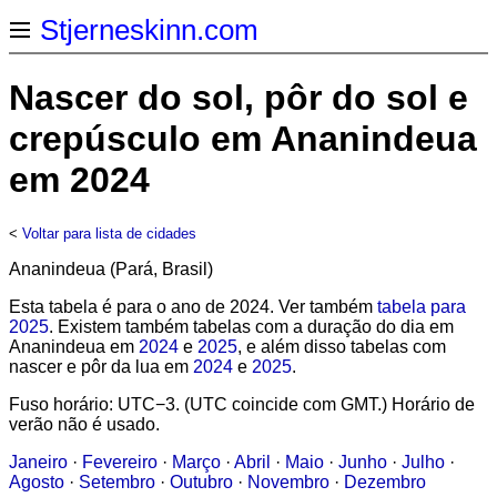
Stjerneskinn.com
Nascer do sol, pôr do sol e
crepúsculo em Ananindeua
em 2024
<
Voltar para lista de cidades
Ananindeua (Pará, Brasil)
Esta tabela é para o ano de 2024. Ver também
tabela para
2025
. Existem também tabelas com a duração do dia em
Ananindeua em
2024
e
2025
, e além disso tabelas com
nascer e pôr da lua em
2024
e
2025
.
Fuso horário: UTC−3. (UTC coincide com GMT.) Horário de
verão não é usado.
Janeiro
·
Fevereiro
·
Março
·
Abril
·
Maio
·
Junho
·
Julho
·
Agosto
·
Setembro
·
Outubro
·
Novembro
·
Dezembro