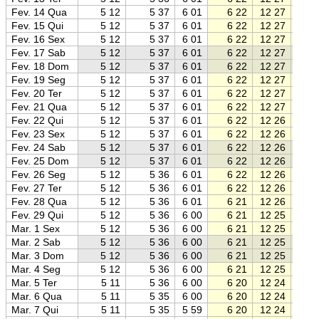
Fev. 14 Qua
5 12
5 37
6 01
6 22
12 27
18 3
Fev. 15 Qui
5 12
5 37
6 01
6 22
12 27
18 3
Fev. 16 Sex
5 12
5 37
6 01
6 22
12 27
18 3
Fev. 17 Sab
5 12
5 37
6 01
6 22
12 27
18 3
Fev. 18 Dom
5 12
5 37
6 01
6 22
12 27
18 3
Fev. 19 Seg
5 12
5 37
6 01
6 22
12 27
18 3
Fev. 20 Ter
5 12
5 37
6 01
6 22
12 27
18 3
Fev. 21 Qua
5 12
5 37
6 01
6 22
12 27
18 3
Fev. 22 Qui
5 12
5 37
6 01
6 22
12 26
18 3
Fev. 23 Sex
5 12
5 37
6 01
6 22
12 26
18 3
Fev. 24 Sab
5 12
5 37
6 01
6 22
12 26
18 3
Fev. 25 Dom
5 12
5 37
6 01
6 22
12 26
18 3
Fev. 26 Seg
5 12
5 36
6 01
6 22
12 26
18 3
Fev. 27 Ter
5 12
5 36
6 01
6 22
12 26
18 3
Fev. 28 Qua
5 12
5 36
6 01
6 21
12 26
18 3
Fev. 29 Qui
5 12
5 36
6 00
6 21
12 25
18 2
Mar. 1 Sex
5 12
5 36
6 00
6 21
12 25
18 2
Mar. 2 Sab
5 12
5 36
6 00
6 21
12 25
18 2
Mar. 3 Dom
5 12
5 36
6 00
6 21
12 25
18 2
Mar. 4 Seg
5 12
5 36
6 00
6 21
12 25
18 2
Mar. 5 Ter
5 11
5 36
6 00
6 20
12 24
18 2
Mar. 6 Qua
5 11
5 35
6 00
6 20
12 24
18 2
Mar. 7 Qui
5 11
5 35
5 59
6 20
12 24
18 2