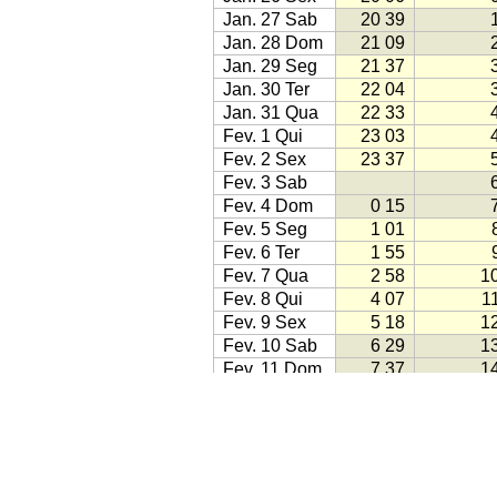
Jan. 27 Sab
20 39
Jan. 28 Dom
21 09
Jan. 29 Seg
21 37
Jan. 30 Ter
22 04
Jan. 31 Qua
22 33
Fev. 1 Qui
23 03
Fev. 2 Sex
23 37
Fev. 3 Sab
Fev. 4 Dom
0 15
Fev. 5 Seg
1 01
Fev. 6 Ter
1 55
Fev. 7 Qua
2 58
1
Fev. 8 Qui
4 07
1
Fev. 9 Sex
5 18
1
Fev. 10 Sab
6 29
1
Fev. 11 Dom
7 37
1
Fev. 12 Seg
8 43
1
Fev. 13 Ter
9 48
1
Fev. 14 Qua
10 51
1
Fev. 15 Qui
11 55
1
Fonte: Jean Meeus:
Astronomical A
Fev. 16 Sex
12 58
1