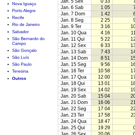
Jan. 5 Sex
0 33
Nova Iguaçu
Jan. 6 Sab
1 05
Porto Alegre
Jan. 7 Dom
1 42
Recife
Jan. 8 Seg
2 25
Rio de Janeiro
Jan. 9 Ter
3 16
1
Salvador
Jan. 10 Qua
4 16
1
São Bernardo do
Jan. 11 Qui
5 22
1
Campo
Jan. 12 Sex
6 33
1
São Gonçalo
Jan. 13 Sab
7 43
1
São Luís
Jan. 14 Dom
8 51
1
Jan. 15 Seg
9 56
1
São Paulo
Jan. 16 Ter
10 58
1
Teresina
Jan. 17 Qua
12 00
1
Outros
Jan. 18 Qui
13 01
1
Jan. 19 Sex
14 02
1
Jan. 20 Sab
15 04
2
Jan. 21 Dom
16 06
2
Jan. 22 Seg
17 04
2
Jan. 23 Ter
17 58
2
Jan. 24 Qua
18 47
Jan. 25 Qui
19 29
Jan. 26 Sex
20 06