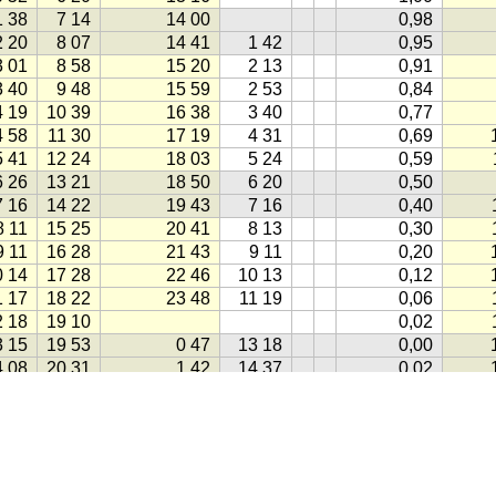
1 38
7 14
14 00
0,98
2 20
8 07
14 41
1 42
0,95
3 01
8 58
15 20
2 13
0,91
3 40
9 48
15 59
2 53
0,84
4 19
10 39
16 38
3 40
0,77
4 58
11 30
17 19
4 31
0,69
5 41
12 24
18 03
5 24
0,59
6 26
13 21
18 50
6 20
0,50
7 16
14 22
19 43
7 16
0,40
8 11
15 25
20 41
8 13
0,30
9 11
16 28
21 43
9 11
0,20
0 14
17 28
22 46
10 13
0,12
1 17
18 22
23 48
11 19
0,06
2 18
19 10
0,02
3 15
19 53
0 47
13 18
0,00
4 08
20 31
1 42
14 37
0,02
4 59
21 07
2 34
15 47
0,06
5 49
21 43
3 24
16 50
0,13
6 38
22 20
4 13
17 43
0,22
7 29
22 59
5 04
18 28
0,32
lgorithms
(1998)
8 22
23 43
5 56
19 05
0,43