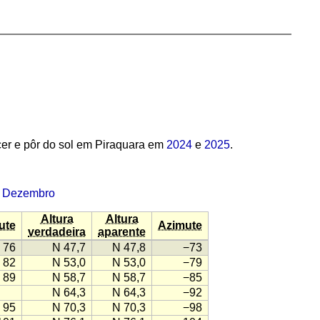
er e pôr do sol em Piraquara em
2024
e
2025
.
·
Dezembro
Altura
Altura
ute
Azimute
verdadeira
aparente
76
N 47,7
N 47,8
−73
82
N 53,0
N 53,0
−79
89
N 58,7
N 58,7
−85
N 64,3
N 64,3
−92
95
N 70,3
N 70,3
−98