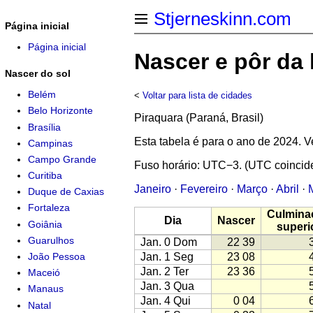
Stjerneskinn.com
Página inicial
Página inicial
Nascer e pôr da
Nascer do sol
Belém
<
Voltar para lista de cidades
Belo Horizonte
Piraquara (Paraná, Brasil)
Brasília
Esta tabela é para o ano de 2024.
Campinas
Campo Grande
Fuso horário: UTC−3. (UTC coincid
Curitiba
Janeiro
·
Fevereiro
·
Março
·
Abril
·
Duque de Caxias
Fortaleza
Culmina
Dia
Nascer
Goiânia
superi
Guarulhos
Jan. 0 Dom
22 39
Jan. 1 Seg
23 08
João Pessoa
Jan. 2 Ter
23 36
Maceió
Jan. 3 Qua
Manaus
Jan. 4 Qui
0 04
Natal