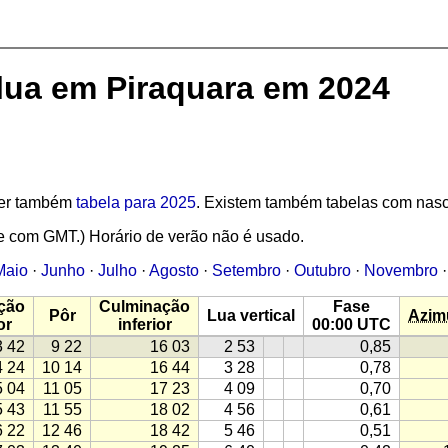
 lua em Piraquara em 2024
 Ver também
tabela para 2025
. Existem também tabelas com nasc
e com GMT.) Horário de verão não é usado.
Maio
·
Junho
·
Julho
·
Agosto
·
Setembro
·
Outubro
·
Novembro
ção
Culminação
Fase
Pôr
Lua vertical
Azim
or
inferior
00:00 UTC
3 42
9 22
16 03
2 53
0,85
4 24
10 14
16 44
3 28
0,78
5 04
11 05
17 23
4 09
0,70
5 43
11 55
18 02
4 56
0,61
6 22
12 46
18 42
5 46
0,51