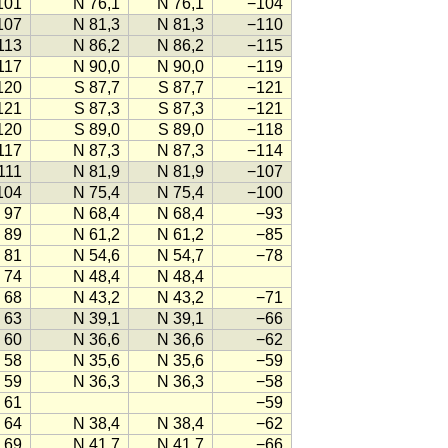
101
N 76,1
N 76,1
−104
107
N 81,3
N 81,3
−110
113
N 86,2
N 86,2
−115
117
N 90,0
N 90,0
−119
120
S 87,7
S 87,7
−121
121
S 87,3
S 87,3
−121
120
S 89,0
S 89,0
−118
117
N 87,3
N 87,3
−114
111
N 81,9
N 81,9
−107
104
N 75,4
N 75,4
−100
97
N 68,4
N 68,4
−93
89
N 61,2
N 61,2
−85
81
N 54,6
N 54,7
−78
74
N 48,4
N 48,4
68
N 43,2
N 43,2
−71
63
N 39,1
N 39,1
−66
60
N 36,6
N 36,6
−62
58
N 35,6
N 35,6
−59
59
N 36,3
N 36,3
−58
61
−59
64
N 38,4
N 38,4
−62
69
N 41,7
N 41,7
−66