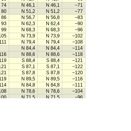
74
N 46,1
N 46,1
−71
80
N 51,2
N 51,2
−77
86
N 56,7
N 56,8
−83
93
N 62,3
N 62,4
−90
99
N 68,3
N 68,3
−96
105
N 73,9
N 73,9
−102
111
N 79,4
N 79,4
−108
N 84,4
N 84,4
−114
116
N 88,6
N 88,6
−118
119
S 88,4
S 88,4
−121
121
S 87,1
S 87,1
−122
121
S 87,8
S 87,8
−120
119
N 89,5
N 89,5
−116
114
N 84,8
N 84,8
−111
108
N 78,6
N 78,6
−104
100
N 71,5
N 71,5
−96
92
N 64,3
N 64,3
−88
84
N 57,0
N 57,0
−80
76
N 50,2
N 50,3
−73
70
N 44,5
N 44,5
−67
64
N 40,0
N 40,0
−62