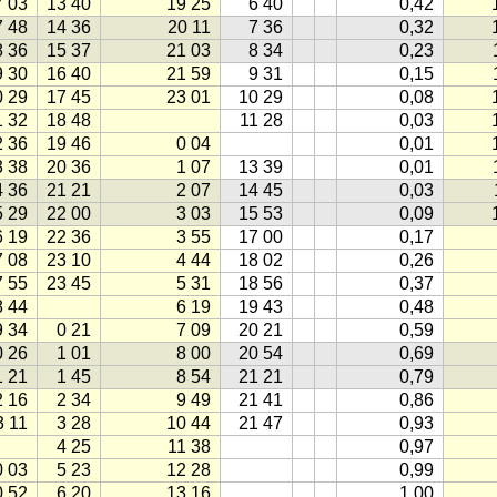
7 03
13 40
19 25
6 40
0,42
7 48
14 36
20 11
7 36
0,32
8 36
15 37
21 03
8 34
0,23
9 30
16 40
21 59
9 31
0,15
0 29
17 45
23 01
10 29
0,08
1 32
18 48
11 28
0,03
2 36
19 46
0 04
0,01
3 38
20 36
1 07
13 39
0,01
4 36
21 21
2 07
14 45
0,03
5 29
22 00
3 03
15 53
0,09
6 19
22 36
3 55
17 00
0,17
7 08
23 10
4 44
18 02
0,26
7 55
23 45
5 31
18 56
0,37
8 44
6 19
19 43
0,48
9 34
0 21
7 09
20 21
0,59
0 26
1 01
8 00
20 54
0,69
1 21
1 45
8 54
21 21
0,79
2 16
2 34
9 49
21 41
0,86
3 11
3 28
10 44
21 47
0,93
4 25
11 38
0,97
0 03
5 23
12 28
0,99
0 52
6 20
13 16
1,00