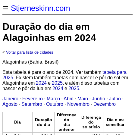
Stjerneskinn.com
Duração do dia em
Alagoinhas em 2024
<
Voltar para lista de cidades
Alagoinhas (Bahia, Brasil)
Esta tabela é para o ano de 2024. Ver também
tabela para
2025
. Existem também tabelas com nascer e pôr do sol em
Alagoinhas em
2024
e
2025
, e além disso tabelas com
nascer e pôr da lua em
2024
e
2025
.
Janeiro
·
Fevereiro
·
Março
·
Abril
·
Maio
·
Junho
·
Julho
·
Agosto
·
Setembro
·
Outubro
·
Novembro
·
Dezembro
Diferença
Diferença
Duração
do
Dia o mais
Dia
do
do dia
dia
semelhante
solstício
anterior