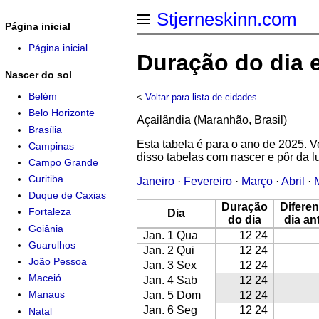
Stjerneskinn.com
Página inicial
Página inicial
Duração do dia 
Nascer do sol
Belém
<
Voltar para lista de cidades
Belo Horizonte
Açailândia (Maranhão, Brasil)
Brasília
Esta tabela é para o ano de 2025.
Campinas
disso tabelas com nascer e pôr da 
Campo Grande
Curitiba
Janeiro
·
Fevereiro
·
Março
·
Abril
·
Duque de Caxias
Duração
Difere
Fortaleza
Dia
do dia
dia an
Goiânia
Jan. 1 Qua
12 24
Guarulhos
Jan. 2 Qui
12 24
João Pessoa
Jan. 3 Sex
12 24
Maceió
Jan. 4 Sab
12 24
Manaus
Jan. 5 Dom
12 24
Jan. 6 Seg
12 24
Natal