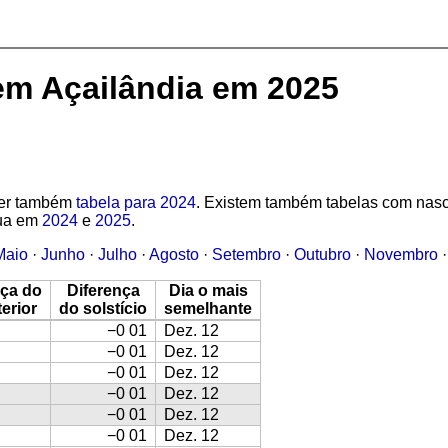
em Açailândia em 2025
 Ver também
tabela para 2024
. Existem também tabelas com nasc
lua em
2024
e
2025
.
Maio
·
Junho
·
Julho
·
Agosto
·
Setembro
·
Outubro
·
Novembro
nça do
Diferença
Dia o mais
terior
do solstício
semelhante
−0 01
Dez. 12
−0 01
Dez. 12
−0 01
Dez. 12
−0 01
Dez. 12
−0 01
Dez. 12
−0 01
Dez. 12