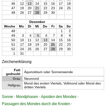
46
12
13
14
15
16
17
18
47
19
20
21
22
23
24
25
48
26
27
28
29
30
Dezember
Woche
Mo
Di
Mi
Do
Fr
Sa
So
48
1
2
49
3
4
5
6
7
8
9
50
10
11
12
13
14
15
16
51
17
18
19
20
21
22
23
52
24
25
26
27
28
29
30
1
31
Zeichenerklärung
Fett
Äquinoktium oder Sonnenwende
gedruckt
Grau
Neumond
Mond des ersten Viertels, Vollmond oder Mond des
Hellgrau
dritten Viertels
Sonne
·
Mondphasen
·
Apsiden des Mondes
·
Passagen des Mondes durch die Knoten
·