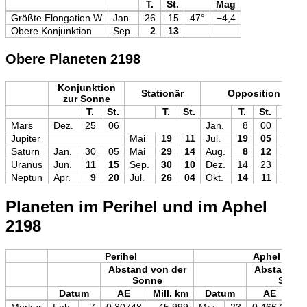
T.
St.
Mag
Größte Elongation W
Jan.
26
15
47°
−4,4
Obere Konjunktion
Sep.
2
13
Obere Planeten 2198
Konjunktion
Stationär
Opposition
zur Sonne
T.
St.
T.
St.
T.
St.
Mag
Mars
Dez.
25
06
Jan.
8
00
−1,5
Jupiter
Mai
19
11
Jul.
19
05
−2,8
Saturn
Jan.
30
05
Mai
29
14
Aug.
8
12
+0,2
Uranus
Jun.
11
15
Sep.
30
10
Dez.
14
23
+5,5
Neptun
Apr.
9
20
Jul.
26
04
Okt.
14
11
+7,8
Planeten im Perihel und im Aphel
2198
Perihel
Aphel
Abstand von der
Abstand vo
Sonne
Sonn
Datum
AE
Mill. km
Datum
AE
M