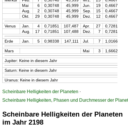
Merkur
Feb.
7
0,30748
45,999
Mrz.
23
0,46671
Mai
6
0,30748
45,999
Jun.
19
0,46671
Aug.
2
0,30748
45,999
Sep.
15
0,46671
Okt.
29
0,30748
45,999
Dez.
12
0,46671
Venus
Jan.
4
0,71851
107,487
Apr.
27
0,72814
1
Aug.
17
0,71851
107,488
Dez.
7
0,72814
1
Erde
Jan.
5
0,98338
147,111
Jul.
7
1,01667
1
Mars
Mai
3
1,66620
2
Jupiter: Keine in diesem Jahr
Saturn: Keine in diesem Jahr
Uranus: Keine in diesem Jahr
Scheinbare Helligkeiten der Planeten
·
Scheinbare Helligkeiten, Phasen und Durchmesser der Plane
Scheinbare Helligkeiten der Planeten
im Jahr 2198