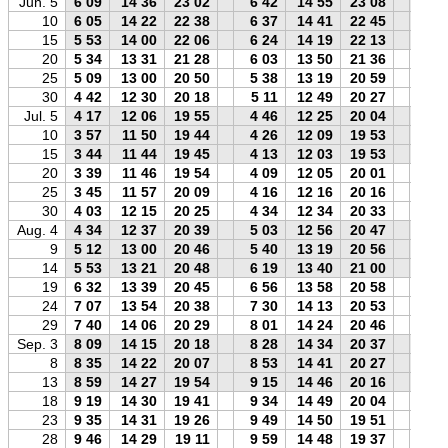
Jun. 5
6 09
14 36
23 02
6 42
14 55
23 08
6 1
10
6 05
14 22
22 38
6 37
14 41
22 45
6 1
15
5 53
14 00
22 06
6 24
14 19
22 13
6 0
20
5 34
13 31
21 28
6 03
13 50
21 36
5 4
25
5 09
13 00
20 50
5 38
13 19
20 59
5 1
30
4 42
12 30
20 18
5 11
12 49
20 27
4 5
Jul. 5
4 17
12 06
19 55
4 46
12 25
20 04
4 2
10
3 57
11 50
19 44
4 26
12 09
19 53
4 0
15
3 44
11 44
19 45
4 13
12 03
19 53
3 5
20
3 39
11 46
19 54
4 09
12 05
20 01
3 4
25
3 45
11 57
20 09
4 16
12 16
20 16
3 5
30
4 03
12 15
20 25
4 34
12 34
20 33
4 1
Aug. 4
4 34
12 37
20 39
5 03
12 56
20 47
4 4
9
5 12
13 00
20 46
5 40
13 19
20 56
5 2
14
5 53
13 21
20 48
6 19
13 40
21 00
6 0
19
6 32
13 39
20 45
6 56
13 58
20 58
6 4
24
7 07
13 54
20 38
7 30
14 13
20 53
7 1
29
7 40
14 06
20 29
8 01
14 24
20 46
7 5
Sep. 3
8 09
14 15
20 18
8 28
14 34
20 37
8 2
8
8 35
14 22
20 07
8 53
14 41
20 27
8 4
13
8 59
14 27
19 54
9 15
14 46
20 16
9 1
18
9 19
14 30
19 41
9 34
14 49
20 04
9 3
23
9 35
14 31
19 26
9 49
14 50
19 51
9 5
28
9 46
14 29
19 11
9 59
14 48
19 37
10 0