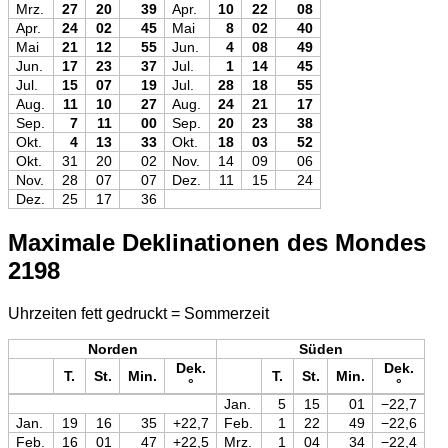
Mrz.
27
20
39
Apr.
10
22
08
Apr.
24
02
45
Mai
8
02
40
Mai
21
12
55
Jun.
4
08
49
Jun.
17
23
37
Jul.
1
14
45
Jul.
15
07
19
Jul.
28
18
55
Aug.
11
10
27
Aug.
24
21
17
Sep.
7
11
00
Sep.
20
23
38
Okt.
4
13
33
Okt.
18
03
52
Okt.
31
20
02
Nov.
14
09
06
Nov.
28
07
07
Dez.
11
15
24
Dez.
25
17
36
Maximale Deklinationen des Mondes
2198
Uhrzeiten fett gedruckt = Sommerzeit
Norden
Süden
Dek.
Dek.
T.
St.
Min.
T.
St.
Min.
°
°
Jan.
5
15
01
−22,7
Jan.
19
16
35
+22,7
Feb.
1
22
49
−22,6
Feb.
16
01
47
+22,5
Mrz.
1
04
34
−22,4