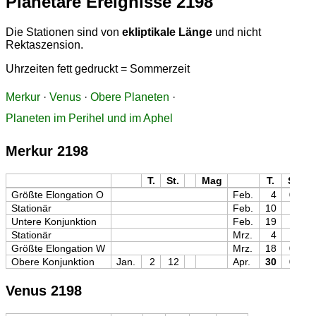
Planetare Ereignisse 2198
Die Stationen sind von
ekliptikale Länge
und nicht
Rektaszension.
Uhrzeiten fett gedruckt = Sommerzeit
Merkur
·
Venus
·
Obere Planeten
·
Planeten im Perihel und im Aphel
Merkur 2198
T.
St.
Mag
T.
St.
Größte Elongation O
Feb.
4
08
Stationär
Feb.
10
19
Untere Konjunktion
Feb.
19
18
Stationär
Mrz.
4
13
Größte Elongation W
Mrz.
18
06
Obere Konjunktion
Jan.
2
12
Apr.
30
01
Venus 2198