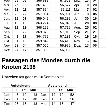
Feb.
25
06
366 893
57,523
Mrz.
13
04
Mrz.
25
03
361 496
56,677
Apr.
9
20
Apr.
22
11
357 884
56,111
Mai
7
02
Mai
20
22
357 054
55,981
Jun.
3
05
Jun.
18
07
359 045
56,293
Jun.
30
16
Jul.
16
10
363 224
56,948
Jul.
28
08
Aug.
12
19
368 133
57,718
Aug.
25
02
Sep.
6
22
369 375
57,913
Sep.
21
21
Okt.
3
17
364 772
57,191
Okt.
19
16
Okt.
31
18
359 842
56,418
Nov.
16
04
Nov.
29
04
357 020
55,975
Dez.
13
06
Dez.
27
17
357 380
56,032
Passagen des Mondes durch die
Knoten 2198
Uhrzeiten fett gedruckt = Sommerzeit
Aufsteigend
Absteigend
T.
St.
Min.
T.
St.
Min.
Jan.
5
12
48
Jan.
19
12
52
Feb.
1
17
40
Feb.
15
16
56
Feb.
28
18
18
Mrz.
14
18
47