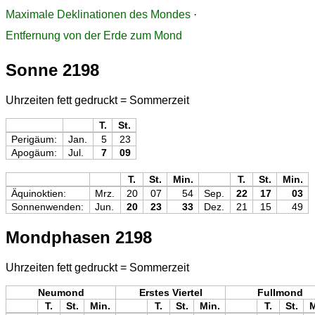
Maximale Deklinationen des Mondes
·
Entfernung von der Erde zum Mond
Sonne 2198
Uhrzeiten fett gedruckt = Sommerzeit
T.
St.
Perigäum:
Jan.
5
23
Apogäum:
Jul.
7
09
T.
St.
Min.
T.
St.
Min.
Äquinoktien:
Mrz.
20
07
54
Sep.
22
17
03
Sonnenwenden:
Jun.
20
23
33
Dez.
21
15
49
Mondphasen 2198
Uhrzeiten fett gedruckt = Sommerzeit
Neumond
Erstes Viertel
Fullmond
T.
St.
Min.
T.
St.
Min.
T.
St.
M