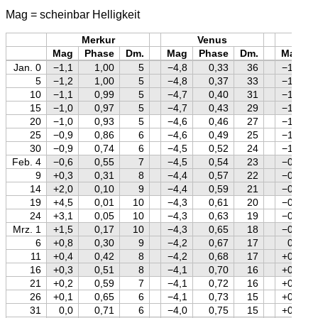
Mag = scheinbar Helligkeit
Merkur
Venus
Mars
Mag
Phase
Dm.
Mag
Phase
Dm.
Mag
Jan. 0
−1,1
1,00
5
−4,8
0,33
36
−1,4
5
−1,2
1,00
5
−4,8
0,37
33
−1,5
10
−1,1
0,99
5
−4,7
0,40
31
−1,5
15
−1,0
0,97
5
−4,7
0,43
29
−1,4
20
−1,0
0,93
5
−4,6
0,46
27
−1,3
25
−0,9
0,86
6
−4,6
0,49
25
−1,1
30
−0,9
0,74
6
−4,5
0,52
24
−1,0
Feb. 4
−0,6
0,55
7
−4,5
0,54
23
−0,8
9
+0,3
0,31
8
−4,4
0,57
22
−0,7
14
+2,0
0,10
9
−4,4
0,59
21
−0,5
19
+4,5
0,01
10
−4,3
0,61
20
−0,4
24
+3,1
0,05
10
−4,3
0,63
19
−0,3
Mrz. 1
+1,5
0,17
10
−4,3
0,65
18
−0,1
6
+0,8
0,30
9
−4,2
0,67
17
0,0
11
+0,4
0,42
8
−4,2
0,68
17
+0,1
16
+0,3
0,51
8
−4,1
0,70
16
+0,2
21
+0,2
0,59
7
−4,1
0,72
16
+0,4
26
+0,1
0,65
6
−4,1
0,73
15
+0,5
31
0,0
0,71
6
−4,0
0,75
15
+0,6