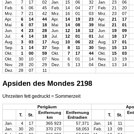
Jan.
7
17
02
Jan.
15
06
32
Jan.
23
06
Feb.
6
06
45
Feb.
14
04
27
Feb.
21
20
Mrz.
7
21
42
Mrz.
16
01
03
Mrz.
23
07
Apr.
6
14
44
Apr.
14
19
23
Apr.
21
17
Mai
6
07
18
Mai
14
08
39
Mai
21
01
Jun.
4
23
28
Jun.
12
18
12
Jun.
19
09
Jul.
4
14
18
Jul.
12
01
01
Jul.
18
17
Aug.
3
03
17
Aug.
10
06
22
Aug.
17
01
Sep.
1
14
37
Sep.
8
11
30
Sep.
15
13
Okt.
1
00
59
Okt.
7
17
44
Okt.
15
03
Okt.
30
10
07
Nov.
6
01
14
Nov.
13
19
Nov.
28
20
29
Dez.
5
13
04
Dez.
13
14
Dez.
28
07
11
Apsiden des Mondes 2198
Uhrzeiten fett gedruckt = Sommerzeit
Perigäum
Ap
Entfernung
Entfernung
Ent
T.
St.
T.
St.
km
Erdradien
Jan.
4
17
365 923
57,371
Jan.
16
11
Jan.
30
20
370 270
58,053
Feb.
13
09