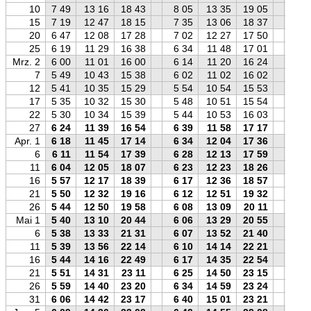
10
7 49
13 16
18 43
8 05
13 35
19 05
8 0
15
7 19
12 47
18 15
7 35
13 06
18 37
7 3
20
6 47
12 08
17 28
7 02
12 27
17 50
7 0
25
6 19
11 29
16 38
6 34
11 48
17 01
6 3
Mrz. 2
6 00
11 01
16 00
6 14
11 20
16 24
6 1
7
5 49
10 43
15 38
6 02
11 02
16 02
6 0
12
5 41
10 35
15 29
5 54
10 54
15 53
5 5
17
5 35
10 32
15 30
5 48
10 51
15 54
5 5
22
5 30
10 34
15 39
5 44
10 53
16 03
5 4
27
6 24
11 39
16 54
6 39
11 58
17 17
6 3
Apr. 1
6 18
11 45
17 14
6 34
12 04
17 36
6 3
6
6 11
11 54
17 39
6 28
12 13
17 59
6 2
11
6 04
12 05
18 07
6 23
12 23
18 26
6 1
16
5 57
12 17
18 39
6 17
12 36
18 57
6 1
21
5 50
12 32
19 16
6 12
12 51
19 32
6 0
26
5 44
12 50
19 58
6 08
13 09
20 11
5 5
Mai 1
5 40
13 10
20 44
6 06
13 29
20 55
5 5
6
5 38
13 33
21 31
6 07
13 52
21 40
5 4
11
5 39
13 56
22 14
6 10
14 14
22 21
5 4
16
5 44
14 16
22 49
6 17
14 35
22 54
5 5
21
5 51
14 31
23 11
6 25
14 50
23 15
5 5
26
5 59
14 40
23 20
6 34
14 59
23 24
6 0
31
6 06
14 42
23 17
6 40
15 01
23 21
6 1