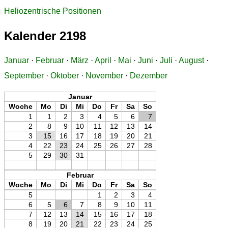
Heliozentrische Positionen
Kalender 2198
Januar
·
Februar
·
März
·
April
·
Mai
·
Juni
·
Juli
·
August
·
September
·
Oktober
·
November
·
Dezember
Januar
Woche
Mo
Di
Mi
Do
Fr
Sa
So
1
1
2
3
4
5
6
7
2
8
9
10
11
12
13
14
3
15
16
17
18
19
20
21
4
22
23
24
25
26
27
28
5
29
30
31
Februar
Woche
Mo
Di
Mi
Do
Fr
Sa
So
5
1
2
3
4
6
5
6
7
8
9
10
11
7
12
13
14
15
16
17
18
8
19
20
21
22
23
24
25