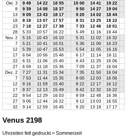
Okt. 3
9 49
14 22
18 55
10 00
14 41
19 22
10 0
8
9 39
14 08
18 37
9 50
14 27
19 04
9 5
13
9 09
13 43
18 17
9 20
14 02
18 44
9 2
18
8 18
13 07
17 57
8 31
13 25
18 22
8 3
23
7 18
12 27
17 38
7 33
12 46
18 01
7 3
28
5 33
10 57
16 22
5 49
11 16
16 44
5 4
Nov. 2
5 15
10 43
16 10
5 31
11 02
16 32
5 3
7
5 21
10 41
16 01
5 36
11 00
16 23
5 3
12
5 39
10 47
15 53
5 54
11 05
16 16
5 5
17
6 04
10 56
15 46
6 17
11 14
16 11
6 2
22
6 31
11 06
15 40
6 43
11 25
16 06
6 4
27
6 59
11 18
15 36
7 09
11 37
16 04
7 1
Dez. 2
7 27
11 31
15 34
7 35
11 50
16 04
7 4
7
7 53
11 44
15 35
8 00
12 03
16 06
8 1
12
8 16
11 59
15 40
8 22
12 17
16 12
8 3
17
8 37
12 13
15 49
8 42
12 32
16 22
8 5
22
8 54
12 29
16 03
8 59
12 48
16 36
9 1
27
9 06
12 44
16 22
9 12
13 03
16 55
9 2
32
9 14
12 59
16 45
9 20
13 18
17 17
9 3
Venus 2198
Uhrzeiten fett gedruckt = Sommerzeit