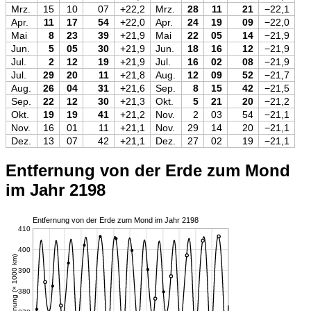
Mrz.
15
10
07
+22,2
Mrz.
28
11
21
−22,1
Apr.
11
17
54
+22,0
Apr.
24
19
09
−22,0
Mai
8
23
39
+21,9
Mai
22
05
14
−21,9
Jun.
5
05
30
+21,9
Jun.
18
16
12
−21,9
Jul.
2
12
19
+21,9
Jul.
16
02
08
−21,9
Jul.
29
20
11
+21,8
Aug.
12
09
52
−21,7
Aug.
26
04
31
+21,6
Sep.
8
15
42
−21,5
Sep.
22
12
30
+21,3
Okt.
5
21
20
−21,2
Okt.
19
19
41
+21,2
Nov.
2
03
54
−21,1
Nov.
16
01
11
+21,1
Nov.
29
14
20
−21,1
Dez.
13
07
42
+21,1
Dez.
27
02
19
−21,1
Entfernung von der Erde zum Mond
im Jahr 2198