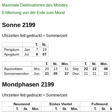
Maximale Deklinationen des Mondes
·
Entfernung von der Erde zum Mond
Sonne 2199
Uhrzeiten fett gedruckt = Sommerzeit
T.
St.
Perigäum:
Jan.
7
19
Apogäum:
Jul.
8
07
T.
St.
Min.
T.
St.
Min.
Äquinoktien:
Mrz.
20
13
51
Sep.
22
22
48
Sonnenwenden:
Jun.
21
05
27
Dez.
21
21
32
Mondphasen 2199
Uhrzeiten fett gedruckt = Sommerzeit
Neumond
Erstes Viertel
Fullmond
T.
St.
Min.
T.
St.
Min.
T.
St.
M