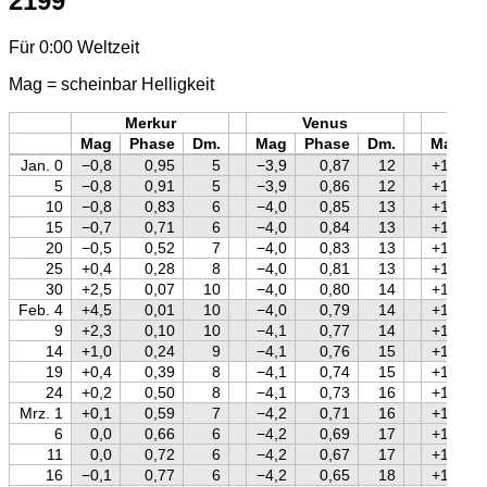
2199
Für 0:00 Weltzeit
Mag = scheinbar Helligkeit
Merkur
Venus
Mars
Mag
Phase
Dm.
Mag
Phase
Dm.
Mag
Jan. 0
−0,8
0,95
5
−3,9
0,87
12
+1,2
5
−0,8
0,91
5
−3,9
0,86
12
+1,2
10
−0,8
0,83
6
−4,0
0,85
13
+1,2
15
−0,7
0,71
6
−4,0
0,84
13
+1,2
20
−0,5
0,52
7
−4,0
0,83
13
+1,2
25
+0,4
0,28
8
−4,0
0,81
13
+1,2
30
+2,5
0,07
10
−4,0
0,80
14
+1,2
Feb. 4
+4,5
0,01
10
−4,0
0,79
14
+1,2
9
+2,3
0,10
10
−4,1
0,77
14
+1,2
14
+1,0
0,24
9
−4,1
0,76
15
+1,2
19
+0,4
0,39
8
−4,1
0,74
15
+1,2
24
+0,2
0,50
8
−4,1
0,73
16
+1,2
Mrz. 1
+0,1
0,59
7
−4,2
0,71
16
+1,2
6
0,0
0,66
6
−4,2
0,69
17
+1,2
11
0,0
0,72
6
−4,2
0,67
17
+1,2
16
−0,1
0,77
6
−4,2
0,65
18
+1,2