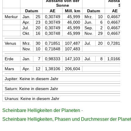
Abstand von der
Abstand vo
Sonne
Sonn
Datum
AE
Mill. km
Datum
AE
Mi
Merkur
Jan.
25
0,30749
45,999
Mrz.
10
0,46671
Apr.
23
0,30749
46,000
Jun.
6
0,46671
Jul.
20
0,30749
45,999
Sep.
2
0,46671
Okt.
16
0,30748
45,999
Nov.
29
0,46671
Venus
Mrz.
30
0,71851
107,487
Jul.
20
0,72817
1
Nov.
10
0,71848
107,483
Erde
Jan.
7
0,98333
147,103
Jul.
8
1,01662
1
Mars
Apr.
12
1,38106
206,604
Jupiter: Keine in diesem Jahr
Saturn: Keine in diesem Jahr
Uranus: Keine in diesem Jahr
Scheinbare Helligkeiten der Planeten
·
Scheinbare Helligkeiten, Phasen und Durchmesser der Plane