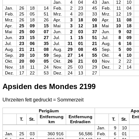
Jan.
4
04
43
Jan.
12
10
Jan.
26
18
14
Feb.
2
23
45
Feb.
11
04
Feb.
25
05
51
Mrz.
4
20
33
Mrz.
12
19
Mrz.
26
18
26
Apr.
3
18
00
Apr.
11
08
Apr.
25
09
15
Mai
3
12
18
Mai
10
18
Mai
25
00
07
Jun.
2
03
37
Jun.
9
02
Jun.
23
15
27
Jul.
1
15
51
Jul.
8
09
Jul.
23
06
35
Jul.
31
01
21
Aug.
6
16
Aug.
21
21
08
Aug.
29
08
45
Sep.
5
00
Sep.
20
10
59
Sep.
27
14
55
Okt.
4
10
Okt.
20
00
05
Okt.
26
21
03
Nov.
2
22
Nov.
18
11
24
Nov.
25
03
29
Dez.
2
14
Dez.
17
22
53
Dez.
24
13
27
Apsiden des Mondes 2199
Uhrzeiten fett gedruckt = Sommerzeit
Perigäum
Ap
Entfernung
Entfernung
Ent
T.
St.
T.
St.
km
Erdradien
Jan.
9
10
Jan.
25
03
360 916
56,586
Feb.
6
01