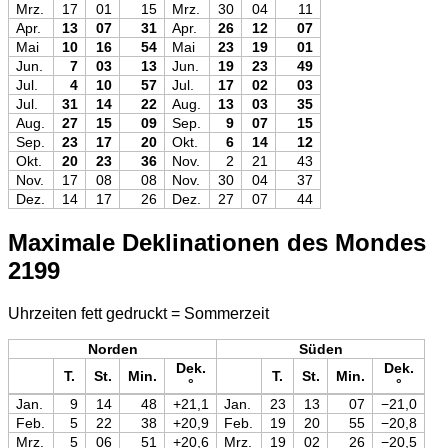
Mrz.
17
01
15
Mrz.
30
04
11
Apr.
13
07
31
Apr.
26
12
07
Mai
10
16
54
Mai
23
19
01
Jun.
7
03
13
Jun.
19
23
49
Jul.
4
10
57
Jul.
17
02
03
Jul.
31
14
22
Aug.
13
03
35
Aug.
27
15
09
Sep.
9
07
15
Sep.
23
17
20
Okt.
6
14
12
Okt.
20
23
36
Nov.
2
21
43
Nov.
17
08
08
Nov.
30
04
37
Dez.
14
17
26
Dez.
27
07
44
Maximale Deklinationen des Mondes
2199
Uhrzeiten fett gedruckt = Sommerzeit
Norden
Süden
Dek.
Dek.
T.
St.
Min.
T.
St.
Min.
°
°
Jan.
9
14
48
+21,1
Jan.
23
13
07
−21,0
Feb.
5
22
38
+20,9
Feb.
19
20
55
−20,8
Mrz.
5
06
51
+20,6
Mrz.
19
02
26
−20,5