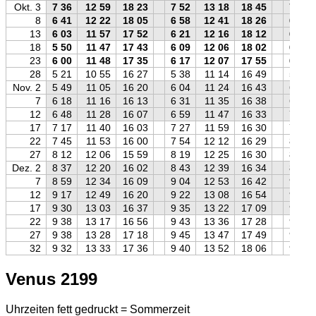
Okt. 3
7 36
12 59
18 23
7 52
13 18
18 45
7 51
8
6 41
12 22
18 05
6 58
12 41
18 26
6 55
13
6 03
11 57
17 52
6 21
12 16
18 12
6 16
18
5 50
11 47
17 43
6 09
12 06
18 02
6 04
23
6 00
11 48
17 35
6 17
12 07
17 55
6 14
28
5 21
10 55
16 27
5 38
11 14
16 49
5 36
Nov. 2
5 49
11 05
16 20
6 04
11 24
16 43
6 04
7
6 18
11 16
16 13
6 31
11 35
16 38
6 34
12
6 48
11 28
16 07
6 59
11 47
16 33
7 04
17
7 17
11 40
16 03
7 27
11 59
16 30
7 35
22
7 45
11 53
16 00
7 54
12 12
16 29
8 04
27
8 12
12 06
15 59
8 19
12 25
16 30
8 31
Dez. 2
8 37
12 20
16 02
8 43
12 39
16 34
8 57
7
8 59
12 34
16 09
9 04
12 53
16 42
9 19
12
9 17
12 49
16 20
9 22
13 08
16 54
9 38
17
9 30
13 03
16 37
9 35
13 22
17 09
9 51
22
9 38
13 17
16 56
9 43
13 36
17 28
9 58
27
9 38
13 28
17 18
9 45
13 47
17 49
9 58
32
9 32
13 33
17 36
9 40
13 52
18 06
9 50
Venus 2199
Uhrzeiten fett gedruckt = Sommerzeit