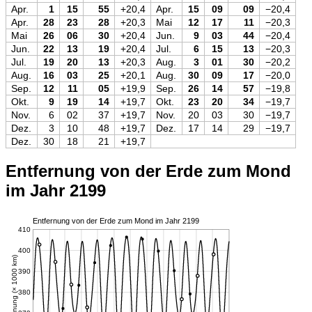
Apr.
1
15
55
+20,4
Apr.
15
09
09
−20,4
Apr.
28
23
28
+20,3
Mai
12
17
11
−20,3
Mai
26
06
30
+20,4
Jun.
9
03
44
−20,4
Jun.
22
13
19
+20,4
Jul.
6
15
13
−20,3
Jul.
19
20
13
+20,3
Aug.
3
01
30
−20,2
Aug.
16
03
25
+20,1
Aug.
30
09
17
−20,0
Sep.
12
11
05
+19,9
Sep.
26
14
57
−19,8
Okt.
9
19
14
+19,7
Okt.
23
20
34
−19,7
Nov.
6
02
37
+19,7
Nov.
20
03
30
−19,7
Dez.
3
10
48
+19,7
Dez.
17
14
29
−19,7
Dez.
30
18
21
+19,7
Entfernung von der Erde zum Mond
im Jahr 2199