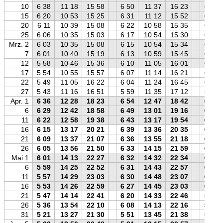
10
6 38
11 18
15 58
6 50
11 37
16 23
6 55
15
6 20
10 53
15 25
6 31
11 12
15 52
6 37
20
6 11
10 39
15 08
6 22
10 58
15 35
6 28
25
6 06
10 35
15 03
6 17
10 54
15 30
6 23
Mrz. 2
6 03
10 35
15 08
6 15
10 54
15 34
6 21
7
6 01
10 40
15 19
6 13
10 59
15 45
6 18
12
5 58
10 46
15 36
6 10
11 05
16 01
6 14
17
5 54
10 55
15 57
6 07
11 14
16 21
6 10
22
5 49
11 05
16 22
6 04
11 24
16 45
6 04
27
5 43
11 16
16 51
5 59
11 35
17 12
5 57
Apr. 1
6 36
12 28
18 23
6 54
12 47
18 42
6 50
6
6 29
12 42
18 58
6 49
13 01
19 16
6 42
11
6 22
12 58
19 38
6 43
13 17
19 54
6 34
16
6 15
13 17
20 21
6 39
13 36
20 35
6 26
21
6 09
13 37
21 07
6 36
13 55
21 18
6 19
26
6 05
13 56
21 50
6 33
14 15
21 59
6 14
Mai 1
6 01
14 13
22 27
6 32
14 32
22 34
6 09
6
5 59
14 25
22 52
6 31
14 43
22 57
6 06
11
5 57
14 29
23 03
6 30
14 48
23 07
6 03
16
5 53
14 26
22 59
6 27
14 45
23 03
6 00
21
5 47
14 14
22 41
6 20
14 33
22 46
5 54
26
5 36
13 54
22 10
6 08
14 13
22 16
5 44
31
5 21
13 27
21 30
5 51
13 45
21 38
5 29