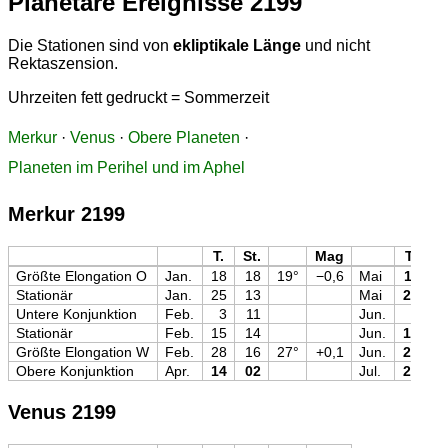
Planetare Ereignisse 2199
Die Stationen sind von
ekliptikale Länge
und nicht
Rektaszension.
Uhrzeiten fett gedruckt = Sommerzeit
Merkur
·
Venus
·
Obere Planeten
·
Planeten im Perihel und im Aphel
Merkur 2199
T.
St.
Mag
T.
St
Größte Elongation O
Jan.
18
18
19°
−0,6
Mai
11
0
Stationär
Jan.
25
13
Mai
23
0
Untere Konjunktion
Feb.
3
11
Jun.
3
2
Stationär
Feb.
15
14
Jun.
16
0
Größte Elongation W
Feb.
28
16
27°
+0,1
Jun.
28
1
Obere Konjunktion
Apr.
14
02
Jul.
27
1
Venus 2199