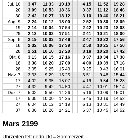
Jul. 10
3 47
11 33
19 19
4 15
11 52
19 28
20
3 09
10 53
18 36
3 37
11 12
18 46
30
2 42
10 27
18 12
3 10
10 46
18 21
Aug. 9
2 24
10 12
18 00
2 52
10 30
18 09
19
2 14
10 04
17 54
2 42
10 23
18 03
29
2 13
10 02
17 51
2 41
10 21
18 00
Sep. 8
2 19
10 03
17 46
2 47
10 22
17 56
18
2 32
10 06
17 39
2 59
10 25
17 50
28
2 51
10 10
17 29
3 16
10 29
17 42
Okt. 8
3 13
10 15
17 16
3 37
10 34
17 30
18
3 38
10 20
17 00
4 00
10 39
17 16
28
3 05
9 25
15 43
3 25
9 43
16 01
Nov. 7
3 33
9 29
15 25
3 51
9 48
15 44
17
4 02
9 35
15 07
4 19
9 54
15 28
27
4 32
9 42
14 50
4 47
10 01
15 14
Dez. 7
5 03
9 50
14 36
5 16
10 09
15 01
17
5 35
10 00
14 25
5 45
10 19
14 52
27
6 04
10 12
14 19
6 13
10 31
14 49
37
6 30
10 26
14 21
6 37
10 45
14 52
Mars 2199
Uhrzeiten fett gedruckt = Sommerzeit