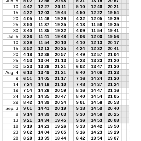
Jun. 5
5 02
12 56
20 48
5 31
13 15
20 57
5 11
10
4 42
12 27
20 11
5 10
12 46
20 21
4 51
15
4 22
12 03
19 44
4 50
12 22
19 54
4 32
20
4 05
11 46
19 29
4 32
12 05
19 39
4 14
25
3 50
11 37
19 25
4 18
11 56
19 35
3 59
30
3 40
11 35
19 32
4 09
11 54
19 41
3 49
Jul. 5
3 36
11 41
19 48
4 06
12 00
19 56
3 44
10
3 39
11 54
20 10
4 10
12 13
20 17
3 47
15
3 52
12 13
20 35
4 24
12 32
20 41
4 00
20
4 18
12 38
20 57
4 49
12 57
21 04
4 25
25
4 53
13 04
21 13
5 23
13 23
21 20
5 01
30
5 33
13 28
21 21
6 02
13 47
21 30
5 42
Aug. 4
6 13
13 49
21 21
6 40
14 08
21 33
6 23
9
6 51
14 05
21 17
7 16
14 24
21 30
7 01
14
7 24
14 18
21 10
7 48
14 37
21 24
7 36
19
7 54
14 28
20 59
8 16
14 47
21 16
8 06
24
8 20
14 35
20 47
8 40
14 54
21 05
8 33
29
8 42
14 39
20 34
9 01
14 58
20 53
8 56
Sep. 3
9 01
14 41
20 19
9 18
14 59
20 40
9 15
8
9 14
14 39
20 03
9 30
14 58
20 25
9 29
13
9 21
14 34
19 45
9 36
14 53
20 08
9 37
18
9 19
14 23
19 26
9 33
14 42
19 50
9 34
23
9 02
14 04
19 05
9 16
14 23
19 29
9 18
28
8 28
13 35
18 44
8 42
13 54
19 07
8 43