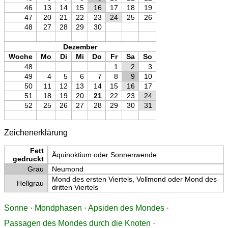
46
13
14
15
16
17
18
19
47
20
21
22
23
24
25
26
48
27
28
29
30
Dezember
Woche
Mo
Di
Mi
Do
Fr
Sa
So
48
1
2
3
49
4
5
6
7
8
9
10
50
11
12
13
14
15
16
17
51
18
19
20
21
22
23
24
52
25
26
27
28
29
30
31
Zeichenerklärung
Fett
Äquinoktium oder Sonnenwende
gedruckt
Grau
Neumond
Mond des ersten Viertels, Vollmond oder Mond des
Hellgrau
dritten Viertels
Sonne
·
Mondphasen
·
Apsiden des Mondes
·
Passagen des Mondes durch die Knoten
·