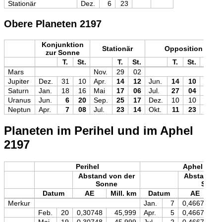
Stationär
Dez.
6
23
Obere Planeten 2197
Konjunktion
Stationär
Opposition
zur Sonne
T.
St.
T.
St.
T.
St.
Mag
Mars
Nov.
29
02
Jupiter
Dez.
31
10
Apr.
14
12
Jun.
14
10
−2,6
Saturn
Jan.
18
16
Mai
17
06
Jul.
27
04
+0,1
Uranus
Jun.
6
20
Sep.
25
17
Dez.
10
10
+5,5
Neptun
Apr.
7
08
Jul.
23
14
Okt.
11
23
+7,8
Planeten im Perihel und im Aphel
2197
Perihel
Aphel
Abstand von der
Abstand vo
Sonne
Sonn
Datum
AE
Mill. km
Datum
AE
M
Merkur
Jan.
7
0,46672
Feb.
20
0,30748
45,999
Apr.
5
0,46671