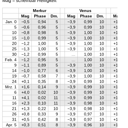
Mag = scheinbar Helligkeit
Merkur
Venus
Mars
Mag
Phase
Dm.
Mag
Phase
Dm.
Mag
Jan. 0
−0,5
0,94
5
−3,9
0,99
10
+1,5
5
−0,6
0,96
5
−3,9
0,99
10
+1,4
10
−0,8
0,98
5
−3,9
1,00
10
+1,4
15
−1,0
0,99
5
−3,9
1,00
10
+1,4
20
−1,2
1,00
5
−3,9
1,00
10
+1,4
25
−1,3
1,00
5
−3,9
1,00
10
+1,4
30
−1,2
0,99
5
…
1,00
10
+1,4
Feb. 4
−1,2
0,95
5
…
1,00
10
+1,4
9
−1,1
0,89
5
−3,9
1,00
10
+1,3
14
−1,0
0,77
6
−3,9
1,00
10
+1,3
19
−0,7
0,58
7
−3,9
1,00
10
+1,3
24
+0,1
0,35
8
−3,9
0,99
10
+1,3
Mrz. 1
+1,6
0,14
9
−3,9
0,99
10
+1,3
6
+4,0
0,02
10
−3,9
0,99
10
+1,3
11
+4,1
0,02
11
−3,9
0,99
10
+1,2
16
+2,3
0,10
11
−3,9
0,98
10
+1,2
21
+1,3
0,22
10
−3,9
0,98
10
+1,2
26
+0,8
0,33
9
−3,9
0,97
10
+1,2
31
+0,5
0,42
8
−3,9
0,97
10
+1,2
Apr. 5
+0,3
0,51
8
−3,9
0,96
10
+1,2