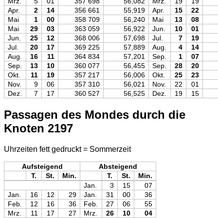
Mrz.
5
01
357 698
56,082
Mrz.
19
19
Apr.
2
14
356 661
55,919
Apr.
15
22
Mai
1
00
358 709
56,240
Mai
13
08
Mai
29
03
363 059
56,922
Jun.
10
01
Jun.
25
12
368 006
57,698
Jul.
7
19
Jul.
20
17
369 225
57,889
Aug.
4
14
Aug.
16
11
364 834
57,201
Sep.
1
07
Sep.
13
10
360 077
56,455
Sep.
28
20
Okt.
11
19
357 217
56,006
Okt.
25
23
Nov.
9
06
357 310
56,021
Nov.
22
01
Dez.
7
17
360 527
56,525
Dez.
19
15
Passagen des Mondes durch die
Knoten 2197
Uhrzeiten fett gedruckt = Sommerzeit
Aufsteigend
Absteigend
T.
St.
Min.
T.
St.
Min.
Jan.
3
15
07
Jan.
16
12
29
Jan.
31
00
36
Feb.
12
16
36
Feb.
27
06
55
Mrz.
11
17
27
Mrz.
26
10
04