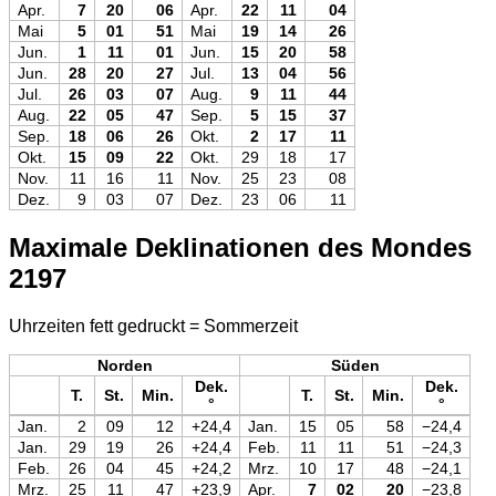
Apr.
7
20
06
Apr.
22
11
04
Mai
5
01
51
Mai
19
14
26
Jun.
1
11
01
Jun.
15
20
58
Jun.
28
20
27
Jul.
13
04
56
Jul.
26
03
07
Aug.
9
11
44
Aug.
22
05
47
Sep.
5
15
37
Sep.
18
06
26
Okt.
2
17
11
Okt.
15
09
22
Okt.
29
18
17
Nov.
11
16
11
Nov.
25
23
08
Dez.
9
03
07
Dez.
23
06
11
Maximale Deklinationen des Mondes
2197
Uhrzeiten fett gedruckt = Sommerzeit
Norden
Süden
Dek.
Dek.
T.
St.
Min.
T.
St.
Min.
°
°
Jan.
2
09
12
+24,4
Jan.
15
05
58
−24,4
Jan.
29
19
26
+24,4
Feb.
11
11
51
−24,3
Feb.
26
04
45
+24,2
Mrz.
10
17
48
−24,1
Mrz.
25
11
47
+23,9
Apr.
7
02
20
−23,8