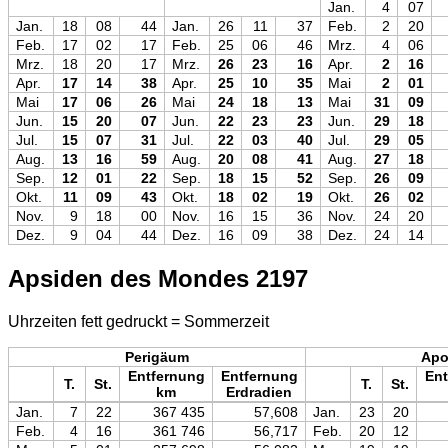
Jan.
4
07
Jan.
18
08
44
Jan.
26
11
37
Feb.
2
20
Feb.
17
02
17
Feb.
25
06
46
Mrz.
4
06
Mrz.
18
20
17
Mrz.
26
23
16
Apr.
2
16
Apr.
17
14
38
Apr.
25
10
35
Mai
2
01
Mai
17
06
26
Mai
24
18
13
Mai
31
09
Jun.
15
20
07
Jun.
22
23
23
Jun.
29
18
Jul.
15
07
31
Jul.
22
03
40
Jul.
29
05
Aug.
13
16
59
Aug.
20
08
41
Aug.
27
18
Sep.
12
01
22
Sep.
18
15
52
Sep.
26
09
Okt.
11
09
43
Okt.
18
02
19
Okt.
26
02
Nov.
9
18
00
Nov.
16
15
36
Nov.
24
20
Dez.
9
04
44
Dez.
16
09
38
Dez.
24
14
Apsiden des Mondes 2197
Uhrzeiten fett gedruckt = Sommerzeit
Perigäum
Ap
Entfernung
Entfernung
Ent
T.
St.
T.
St.
km
Erdradien
Jan.
7
22
367 435
57,608
Jan.
23
20
Feb.
4
16
361 746
56,717
Feb.
20
12