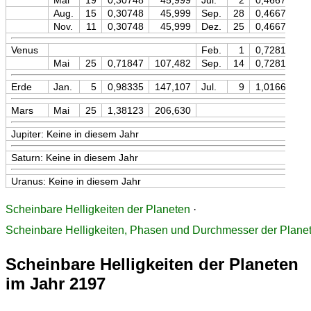
Mai
19
0,30748
45,999
Jul.
2
0,46672
Aug.
15
0,30748
45,999
Sep.
28
0,46672
Nov.
11
0,30748
45,999
Dez.
25
0,46671
Venus
Feb.
1
0,72819
1
Mai
25
0,71847
107,482
Sep.
14
0,72818
1
Erde
Jan.
5
0,98335
147,107
Jul.
9
1,01662
1
Mars
Mai
25
1,38123
206,630
Jupiter: Keine in diesem Jahr
Saturn: Keine in diesem Jahr
Uranus: Keine in diesem Jahr
Scheinbare Helligkeiten der Planeten
·
Scheinbare Helligkeiten, Phasen und Durchmesser der Plane
Scheinbare Helligkeiten der Planeten
im Jahr 2197