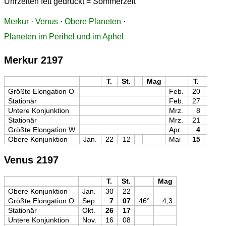
Uhrzeiten fett gedruckt = Sommerzeit
Merkur
·
Venus
·
Obere Planeten
·
Planeten im Perihel und im Aphel
Merkur 2197
T.
St.
Mag
T.
St.
Größte Elongation O
Feb.
20
19
Stationär
Feb.
27
08
Untere Konjunktion
Mrz.
8
11
Stationär
Mrz.
21
20
Größte Elongation W
Apr.
4
23
Obere Konjunktion
Jan.
22
12
Mai
15
18
Venus 2197
T.
St.
Mag
Obere Konjunktion
Jan.
30
22
Größte Elongation O
Sep.
7
07
46°
−4,3
Stationär
Okt.
26
17
Untere Konjunktion
Nov.
16
08