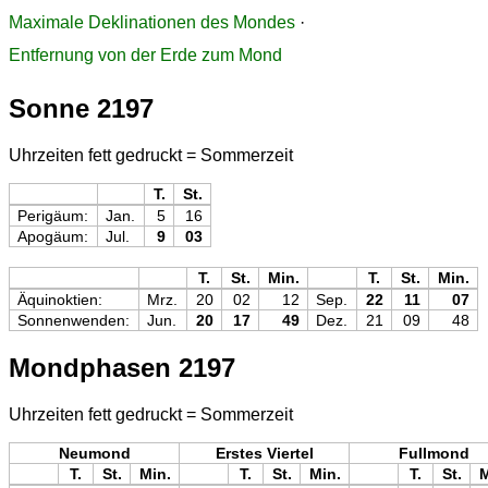
Maximale Deklinationen des Mondes
·
Entfernung von der Erde zum Mond
Sonne 2197
Uhrzeiten fett gedruckt = Sommerzeit
T.
St.
Perigäum:
Jan.
5
16
Apogäum:
Jul.
9
03
T.
St.
Min.
T.
St.
Min.
Äquinoktien:
Mrz.
20
02
12
Sep.
22
11
07
Sonnenwenden:
Jun.
20
17
49
Dez.
21
09
48
Mondphasen 2197
Uhrzeiten fett gedruckt = Sommerzeit
Neumond
Erstes Viertel
Fullmond
T.
St.
Min.
T.
St.
Min.
T.
St.
M