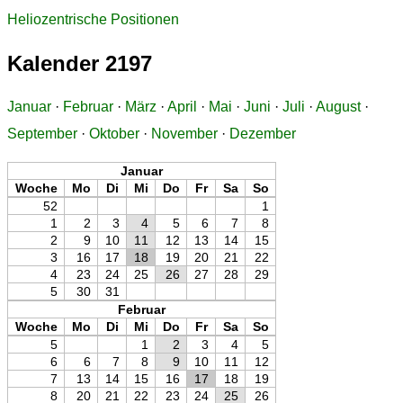
Heliozentrische Positionen
Kalender 2197
Januar
·
Februar
·
März
·
April
·
Mai
·
Juni
·
Juli
·
August
·
September
·
Oktober
·
November
·
Dezember
Januar
Woche
Mo
Di
Mi
Do
Fr
Sa
So
52
1
1
2
3
4
5
6
7
8
2
9
10
11
12
13
14
15
3
16
17
18
19
20
21
22
4
23
24
25
26
27
28
29
5
30
31
Februar
Woche
Mo
Di
Mi
Do
Fr
Sa
So
5
1
2
3
4
5
6
6
7
8
9
10
11
12
7
13
14
15
16
17
18
19
8
20
21
22
23
24
25
26