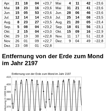
Apr.
21
18
04
+23,7
Mai
4
11
42
−23,6
Mai
18
23
16
+23,6
Mai
31
21
41
−23,6
Jun.
15
05
53
+23,6
Jun.
28
06
46
−23,6
Jul.
12
14
14
+23,6
Jul.
25
14
08
−23,5
Aug.
8
23
27
+23,5
Aug.
21
20
05
−23,4
Sep.
5
08
04
+23,2
Sep.
18
01
56
−23,1
Okt.
2
15
04
+23,0
Okt.
15
09
16
−22,9
Okt.
29
19
38
+22,8
Nov.
11
17
51
−22,8
Nov.
26
01
09
+22,7
Dez.
9
04
49
−22,8
Dez.
23
08
01
+22,8
Entfernung von der Erde zum Mond
im Jahr 2197