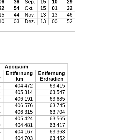
06
36
Sep.
15
10
29
22
54
Okt.
15
01
32
15
44
Nov.
13
13
46
10
03
Dez.
13
00
52
Apogäum
Entfernung
Entfernung
.
km
Erdradien
3
404 472
63,415
9
405 314
63,547
9
406 191
63,685
3
406 576
63,745
8
406 315
63,704
7
405 424
63,565
0
404 481
63,417
8
404 167
63,368
3
404 703
63,452