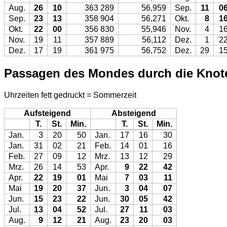
Aug.
26
10
363 289
56,959
Sep.
11
0
Sep.
23
13
358 904
56,271
Okt.
8
1
Okt.
22
00
356 830
55,946
Nov.
4
1
Nov.
19
11
357 889
56,112
Dez.
1
2
Dez.
17
19
361 975
56,752
Dez.
29
1
Passagen des Mondes durch die Knot
Uhrzeiten fett gedruckt = Sommerzeit
Aufsteigend
Absteigend
T.
St.
Min.
T.
St.
Min.
Jan.
3
20
50
Jan.
17
16
30
Jan.
31
02
21
Feb.
14
01
16
Feb.
27
09
12
Mrz.
13
12
29
Mrz.
26
14
53
Apr.
9
22
42
Apr.
22
19
01
Mai
7
03
11
Mai
19
20
37
Jun.
3
04
07
Jun.
15
23
22
Jun.
30
05
42
Jul.
13
04
52
Jul.
27
11
03
Aug.
9
12
21
Aug.
23
20
03