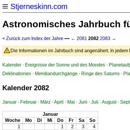
Stjerneskinn.com
Astronomisches Jahrbuch fü
<
Zurück zum Index der Jahre
•••
← 2081
2082
2083 →
Die Informationen im Jahrbuch sind angenähert. In jedem F
Kalender
·
Ereignisse der Sonne und des Mondes
·
Planetauf
Deklinationen
·
Meridiandurchgänge
·
Ringe des Saturns
·
Pl
Kalender 2082
Januar
·
Februar
·
März
·
April
·
Mai
·
Juni
·
Juli
·
August
·
Sep
Januar
Woche
Mo
Di
Mi
Do
Fr
Sa
So
1
1
2
3
4