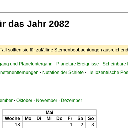
r das Jahr 2082
all sollten sie für zufällige Sternenbeobachtungen ausreichend
gang und Planetuntergang
·
Planetare Ereignisse
·
Scheinbare 
anetenentfernungen
·
Nutation der Schiefe
·
Heliozentrische Pos
tember
·
Oktober
·
November
·
Dezember
Mai
Woche
Mo
Di
Mi
Do
Fr
Sa
So
18
1
2
3