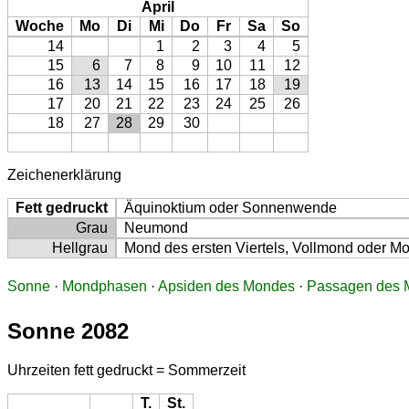
April
Woche
Mo
Di
Mi
Do
Fr
Sa
So
14
1
2
3
4
5
15
6
7
8
9
10
11
12
16
13
14
15
16
17
18
19
17
20
21
22
23
24
25
26
18
27
28
29
30
Zeichenerklärung
Fett gedruckt
Äquinoktium oder Sonnenwende
Grau
Neumond
Hellgrau
Mond des ersten Viertels, Vollmond oder Mon
Sonne
·
Mondphasen
·
Apsiden des Mondes
·
Passagen des M
Sonne 2082
Uhrzeiten fett gedruckt = Sommerzeit
T.
St.