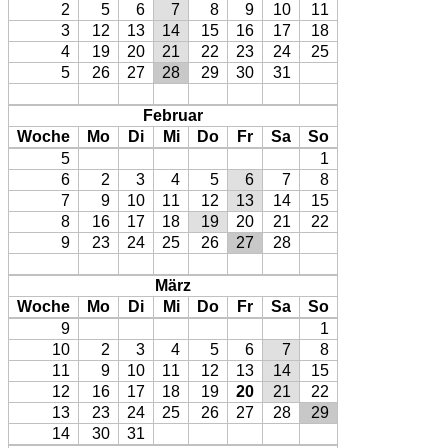
2
5
6
7
8
9
10
11
3
12
13
14
15
16
17
18
4
19
20
21
22
23
24
25
5
26
27
28
29
30
31
Februar
Woche
Mo
Di
Mi
Do
Fr
Sa
So
5
1
6
2
3
4
5
6
7
8
7
9
10
11
12
13
14
15
8
16
17
18
19
20
21
22
9
23
24
25
26
27
28
März
Woche
Mo
Di
Mi
Do
Fr
Sa
So
9
1
10
2
3
4
5
6
7
8
11
9
10
11
12
13
14
15
12
16
17
18
19
20
21
22
13
23
24
25
26
27
28
29
14
30
31