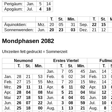
Perigäum:
Jan.
5
14
Apogäum:
Jul.
4
18
T.
St.
Min.
T.
St.
M
Äquinoktien:
Mrz.
20
05
31
Sep.
22
15
Sonnenwenden:
Jun.
20
23
03
Dez.
21
12
Mondphasen 2082
Uhrzeiten fett gedruckt = Sommerzeit
Neumond
Erstes Viertel
Fullm
T.
St.
Min.
T.
St.
Min.
T.
Jan.
7
05
45
Jan.
14
Jan.
28
21
53
Feb.
6
02
34
Feb.
13
Feb.
27
15
55
Mrz.
7
20
15
Mrz.
14
Mrz.
29
11
11
Apr.
6
11
02
Apr.
13
Apr.
28
04
08
Mai
5
21
04
Mai
12
Mai
27
18
53
Jun.
4
04
01
Jun.
10
Jun.
26
07
22
Jul.
3
08
59
Jul.
10
Jul.
25
18
00
Aug.
1
13
21
Aug.
8