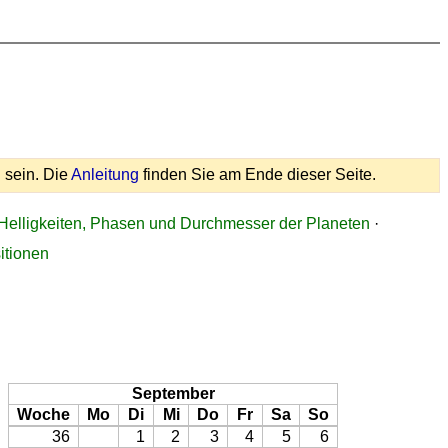
 sein. Die
Anleitung
finden Sie am Ende dieser Seite.
Helligkeiten, Phasen und Durchmesser der Planeten
·
itionen
September
Woche
Mo
Di
Mi
Do
Fr
Sa
So
36
1
2
3
4
5
6