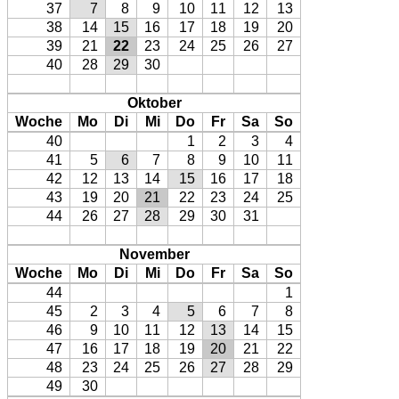
37
7
8
9
10
11
12
13
38
14
15
16
17
18
19
20
39
21
22
23
24
25
26
27
40
28
29
30
Oktober
Woche
Mo
Di
Mi
Do
Fr
Sa
So
40
1
2
3
4
41
5
6
7
8
9
10
11
42
12
13
14
15
16
17
18
43
19
20
21
22
23
24
25
44
26
27
28
29
30
31
November
Woche
Mo
Di
Mi
Do
Fr
Sa
So
44
1
45
2
3
4
5
6
7
8
46
9
10
11
12
13
14
15
47
16
17
18
19
20
21
22
48
23
24
25
26
27
28
29
49
30