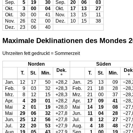
Sep.
5
19
30
Sep.
20
06
03
Okt.
3
00
04
Okt.
17
13
27
Okt.
30
00
41
Nov.
13
15
11
Nov.
26
02
00
Dez.
10
15
38
Dez.
23
06
40
Maximale Deklinationen des Mondes 2
Uhrzeiten fett gedruckt = Sommerzeit
Norden
Süden
Dek.
Dek
T.
St.
Min.
T.
St.
Min.
°
°
Jan.
12
17
50
+28,2
Jan.
25
13
09
−28,
Feb.
9
03
32
+28,3
Feb.
21
18
28
−28,
Mrz.
8
12
15
+28,3
Mrz.
21
00
37
−28,
Apr.
4
20
01
+28,2
Apr.
17
09
41
−28,
Mai
2
01
19
+28,0
Mai
14
19
08
−27,
Mai
29
06
32
+27,8
Jun.
11
04
28
−27,
Jun.
25
12
56
+27,8
Jul.
8
12
27
−27,
Jul.
22
20
53
+27,9
Aug.
4
18
48
−27,
Aug.
19
05
43
+27,9
Sep.
1
00
19
−27,