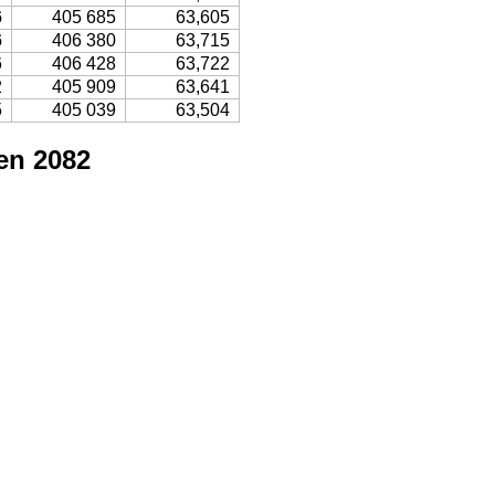
6
405 685
63,605
6
406 380
63,715
6
406 428
63,722
2
405 909
63,641
5
405 039
63,504
en 2082