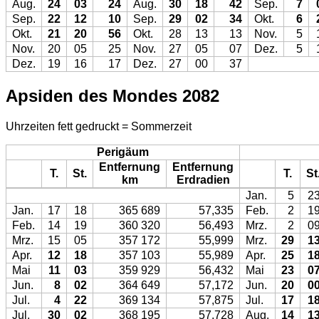
Aug.
24
03
24
Aug.
30
18
42
Sep.
7
Sep.
22
12
10
Sep.
29
02
34
Okt.
6
Okt.
21
20
56
Okt.
28
13
13
Nov.
5
Nov.
20
05
25
Nov.
27
05
07
Dez.
5
Dez.
19
16
17
Dez.
27
00
37
Apsiden des Mondes 2082
Uhrzeiten fett gedruckt = Sommerzeit
Perigäum
Entfernung
Entfernung
T.
St.
T.
St
km
Erdradien
Jan.
5
2
Jan.
17
18
365 689
57,335
Feb.
2
1
Feb.
14
19
360 320
56,493
Mrz.
2
0
Mrz.
15
05
357 172
55,999
Mrz.
29
1
Apr.
12
18
357 103
55,989
Apr.
25
1
Mai
11
03
359 929
56,432
Mai
23
0
Jun.
8
02
364 649
57,172
Jun.
20
0
Jul.
4
22
369 134
57,875
Jul.
17
1
Jul.
30
02
368 195
57,728
Aug.
14
1