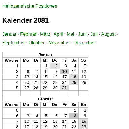
Heliozentrische Positionen
Kalender 2081
Januar
·
Februar
·
März
·
April
·
Mai
·
Juni
·
Juli
·
August
·
September
·
Oktober
·
November
·
Dezember
Januar
Woche
Mo
Di
Mi
Do
Fr
Sa
So
1
1
2
3
4
5
2
6
7
8
9
10
11
12
3
13
14
15
16
17
18
19
4
20
21
22
23
24
25
26
5
27
28
29
30
31
Februar
Woche
Mo
Di
Mi
Do
Fr
Sa
So
5
1
2
6
3
4
5
6
7
8
9
7
10
11
12
13
14
15
16
8
17
18
19
20
21
22
23