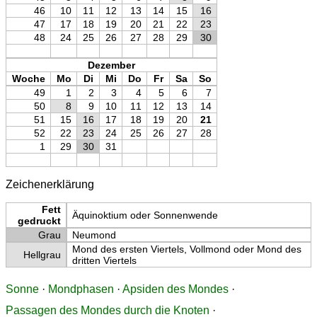
46
10
11
12
13
14
15
16
47
17
18
19
20
21
22
23
48
24
25
26
27
28
29
30
Dezember
Woche
Mo
Di
Mi
Do
Fr
Sa
So
49
1
2
3
4
5
6
7
50
8
9
10
11
12
13
14
51
15
16
17
18
19
20
21
52
22
23
24
25
26
27
28
1
29
30
31
Zeichenerklärung
Fett
Äquinoktium oder Sonnenwende
gedruckt
Grau
Neumond
Mond des ersten Viertels, Vollmond oder Mond des
Hellgrau
dritten Viertels
Sonne
·
Mondphasen
·
Apsiden des Mondes
·
Passagen des Mondes durch die Knoten
·