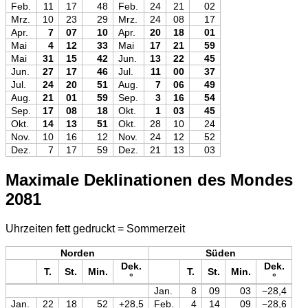
Feb.
11
17
48
Feb.
24
21
02
Mrz.
10
23
29
Mrz.
24
08
17
Apr.
7
07
10
Apr.
20
18
01
Mai
4
12
33
Mai
17
21
59
Mai
31
15
42
Jun.
13
22
45
Jun.
27
17
46
Jul.
11
00
37
Jul.
24
20
51
Aug.
7
06
49
Aug.
21
01
59
Sep.
3
16
54
Sep.
17
08
18
Okt.
1
03
45
Okt.
14
13
51
Okt.
28
10
24
Nov.
10
16
12
Nov.
24
12
52
Dez.
7
17
59
Dez.
21
13
03
Maximale Deklinationen des Mondes
2081
Uhrzeiten fett gedruckt = Sommerzeit
Norden
Süden
Dek.
Dek.
T.
St.
Min.
T.
St.
Min.
°
°
Jan.
8
09
03
−28,4
Jan.
22
18
52
+28,5
Feb.
4
14
09
−28,6