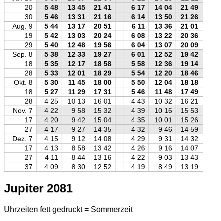
20
5 48
13 45
21 41
6 17
14 04
21 49
30
5 46
13 31
21 16
6 14
13 50
21 26
Aug. 9
5 44
13 17
20 51
6 11
13 36
21 01
19
5 42
13 03
20 24
6 08
13 22
20 36
29
5 40
12 48
19 56
6 04
13 07
20 09
Sep. 8
5 38
12 33
19 27
6 01
12 52
19 42
18
5 35
12 17
18 58
5 58
12 36
19 14
28
5 33
12 01
18 29
5 54
12 20
18 46
Okt. 8
5 30
11 45
18 00
5 50
12 04
18 18
18
5 27
11 29
17 31
5 46
11 48
17 49
28
4 25
10 13
16 01
4 43
10 32
16 21
Nov. 7
4 22
9 58
15 32
4 39
10 16
15 53
17
4 20
9 42
15 04
4 35
10 01
15 26
27
4 17
9 27
14 35
4 32
9 46
14 59
Dez. 7
4 15
9 12
14 08
4 29
9 31
14 32
17
4 13
8 58
13 42
4 26
9 16
14 07
27
4 11
8 44
13 16
4 22
9 03
13 43
37
4 09
8 30
12 52
4 19
8 49
13 19
Jupiter 2081
Uhrzeiten fett gedruckt = Sommerzeit