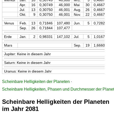
Merkur
Jan.
18
0,30749
46,000
Mrz.
3
0,46671
Apr.
16
0,30749
46,000
Mai
30
0,46670
Jul.
13
0,30750
46,001
Aug.
26
0,46670
Okt.
9
0,30750
46,001
Nov.
22
0,46670
Venus
Feb.
13
0,71846
107,480
Jun.
5
0,72822
1
Sep.
26
0,71844
107,477
Erde
Jan.
2
0,98331
147,102
Jul.
5
1,01670
1
Mars
Sep.
19
1,66609
2
Jupiter: Keine in diesem Jahr
Saturn: Keine in diesem Jahr
Uranus: Keine in diesem Jahr
Scheinbare Helligkeiten der Planeten
·
Scheinbare Helligkeiten, Phasen und Durchmesser der Plane
Scheinbare Helligkeiten der Planeten
im Jahr 2081