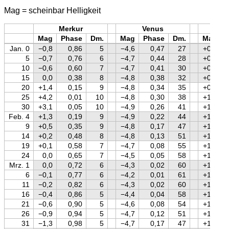
Mag = scheinbar Helligkeit
Merkur
Venus
Mars
Mag
Phase
Dm.
Mag
Phase
Dm.
Mag
Jan. 0
−0,8
0,86
5
−4,6
0,47
27
+0,7
5
−0,7
0,76
6
−4,7
0,44
28
+0,8
10
−0,6
0,60
7
−4,7
0,41
30
+0,8
15
0,0
0,38
8
−4,8
0,38
32
+0,9
20
+1,4
0,15
9
−4,8
0,34
35
+0,9
25
+4,2
0,01
10
−4,8
0,30
38
+1,0
30
+3,1
0,05
10
−4,9
0,26
41
+1,0
Feb. 4
+1,3
0,19
9
−4,9
0,22
44
+1,1
9
+0,5
0,35
9
−4,8
0,17
47
+1,1
14
+0,2
0,48
8
−4,8
0,13
51
+1,1
19
+0,1
0,58
7
−4,7
0,08
55
+1,2
24
0,0
0,65
7
−4,5
0,05
58
+1,2
Mrz. 1
0,0
0,72
6
−4,3
0,02
60
+1,3
6
−0,1
0,77
6
−4,2
0,01
61
+1,3
11
−0,2
0,82
6
−4,3
0,02
60
+1,3
16
−0,4
0,86
5
−4,4
0,04
58
+1,4
21
−0,6
0,90
5
−4,6
0,08
54
+1,4
26
−0,9
0,94
5
−4,7
0,12
51
+1,4
31
−1,3
0,98
5
−4,7
0,17
47
+1,5