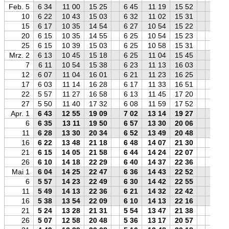
Feb. 5
6 34
11 00
15 25
6 45
11 19
15 52
6 52
10
6 22
10 43
15 03
6 32
11 02
15 31
6 40
15
6 17
10 35
14 54
6 27
10 54
15 22
6 35
20
6 15
10 35
14 55
6 25
10 54
15 23
6 33
25
6 15
10 39
15 03
6 25
10 58
15 31
6 32
Mrz. 2
6 13
10 45
15 18
6 25
11 04
15 45
6 31
7
6 11
10 54
15 38
6 23
11 13
16 03
6 28
12
6 07
11 04
16 01
6 21
11 23
16 25
6 24
17
6 03
11 14
16 28
6 17
11 33
16 51
6 18
22
5 57
11 27
16 58
6 13
11 45
17 20
6 11
27
5 50
11 40
17 32
6 08
11 59
17 52
6 04
Apr. 1
6 43
12 55
19 09
7 02
13 14
19 27
6 56
6
6 35
13 11
19 50
6 57
13 30
20 06
6 48
11
6 28
13 30
20 34
6 52
13 49
20 48
6 40
16
6 22
13 48
21 18
6 48
14 07
21 30
6 32
21
6 15
14 05
21 58
6 44
14 24
22 07
6 24
26
6 10
14 18
22 29
6 40
14 37
22 36
6 18
Mai 1
6 04
14 25
22 47
6 36
14 43
22 52
6 11
6
5 57
14 23
22 49
6 30
14 42
22 55
6 04
11
5 49
14 13
22 36
6 21
14 32
22 42
5 56
16
5 38
13 54
22 09
6 10
14 13
22 16
5 46
21
5 24
13 28
21 31
5 54
13 47
21 38
5 32
26
5 07
12 58
20 48
5 36
13 17
20 57
5 16