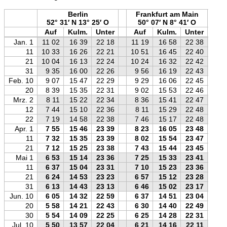
Berlin
Frankfurt am Main
52° 31′ N 13° 25′ O
50° 07′ N 8° 41′ O
Auf
Kulm.
Unter
Auf
Kulm.
Unter
A
Jan. 1
11 02
16 39
22 18
11 19
16 58
22 38
1
11
10 33
16 26
22 21
10 51
16 45
22 40
1
21
10 04
16 13
22 24
10 24
16 32
22 42
1
31
9 35
16 00
22 26
9 56
16 19
22 43
Feb. 10
9 07
15 47
22 29
9 29
16 06
22 45
20
8 39
15 35
22 31
9 02
15 53
22 46
Mrz. 2
8 11
15 22
22 34
8 36
15 41
22 47
12
7 44
15 10
22 36
8 11
15 29
22 48
22
7 19
14 58
22 38
7 46
15 17
22 48
Apr. 1
7 55
15 46
23 39
8 23
16 05
23 48
11
7 32
15 35
23 39
8 02
15 54
23 47
21
7 12
15 25
23 38
7 43
15 44
23 45
Mai 1
6 53
15 14
23 36
7 25
15 33
23 41
11
6 37
15 04
23 31
7 10
15 23
23 36
21
6 24
14 53
23 23
6 57
15 12
23 28
31
6 13
14 43
23 13
6 46
15 02
23 17
Jun. 10
6 05
14 32
22 59
6 37
14 51
23 04
20
5 58
14 21
22 43
6 30
14 40
22 49
30
5 54
14 09
22 25
6 25
14 28
22 31
Jul. 10
5 50
13 57
22 04
6 21
14 16
22 11