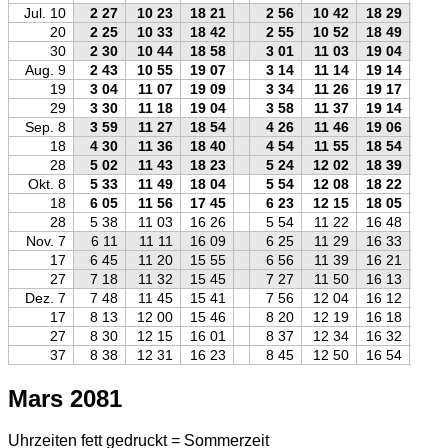
Jul. 10
2 27
10 23
18 21
2 56
10 42
18 29
20
2 25
10 33
18 42
2 55
10 52
18 49
30
2 30
10 44
18 58
3 01
11 03
19 04
Aug. 9
2 43
10 55
19 07
3 14
11 14
19 14
19
3 04
11 07
19 09
3 34
11 26
19 17
29
3 30
11 18
19 04
3 58
11 37
19 14
Sep. 8
3 59
11 27
18 54
4 26
11 46
19 06
18
4 30
11 36
18 40
4 54
11 55
18 54
28
5 02
11 43
18 23
5 24
12 02
18 39
Okt. 8
5 33
11 49
18 04
5 54
12 08
18 22
18
6 05
11 56
17 45
6 23
12 15
18 05
28
5 38
11 03
16 26
5 54
11 22
16 48
Nov. 7
6 11
11 11
16 09
6 25
11 29
16 33
17
6 45
11 20
15 55
6 56
11 39
16 21
27
7 18
11 32
15 45
7 27
11 50
16 13
Dez. 7
7 48
11 45
15 41
7 56
12 04
16 12
17
8 13
12 00
15 46
8 20
12 19
16 18
27
8 30
12 15
16 01
8 37
12 34
16 32
37
8 38
12 31
16 23
8 45
12 50
16 54
Mars 2081
Uhrzeiten fett gedruckt = Sommerzeit