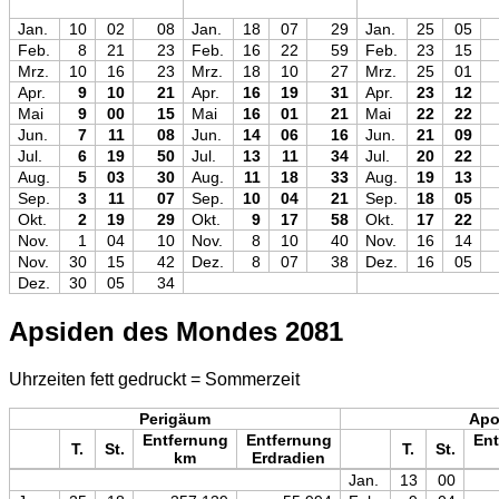
Jan.
10
02
08
Jan.
18
07
29
Jan.
25
05
Feb.
8
21
23
Feb.
16
22
59
Feb.
23
15
Mrz.
10
16
23
Mrz.
18
10
27
Mrz.
25
01
Apr.
9
10
21
Apr.
16
19
31
Apr.
23
12
Mai
9
00
15
Mai
16
01
21
Mai
22
22
Jun.
7
11
08
Jun.
14
06
16
Jun.
21
09
Jul.
6
19
50
Jul.
13
11
34
Jul.
20
22
Aug.
5
03
30
Aug.
11
18
33
Aug.
19
13
Sep.
3
11
07
Sep.
10
04
21
Sep.
18
05
Okt.
2
19
29
Okt.
9
17
58
Okt.
17
22
Nov.
1
04
10
Nov.
8
10
40
Nov.
16
14
Nov.
30
15
42
Dez.
8
07
38
Dez.
16
05
Dez.
30
05
34
Apsiden des Mondes 2081
Uhrzeiten fett gedruckt = Sommerzeit
Perigäum
Ap
Entfernung
Entfernung
Ent
T.
St.
T.
St.
km
Erdradien
Jan.
13
00