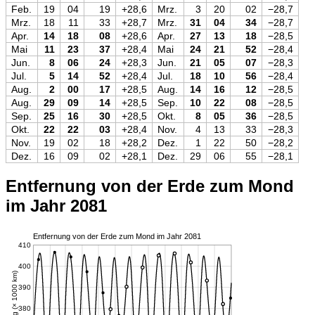
Feb.
19
04
19
+28,6
Mrz.
3
20
02
−28,7
Mrz.
18
11
33
+28,7
Mrz.
31
04
34
−28,7
Apr.
14
18
08
+28,6
Apr.
27
13
18
−28,5
Mai
11
23
37
+28,4
Mai
24
21
52
−28,4
Jun.
8
06
24
+28,3
Jun.
21
05
07
−28,3
Jul.
5
14
52
+28,4
Jul.
18
10
56
−28,4
Aug.
2
00
17
+28,5
Aug.
14
16
12
−28,5
Aug.
29
09
14
+28,5
Sep.
10
22
08
−28,5
Sep.
25
16
30
+28,5
Okt.
8
05
36
−28,5
Okt.
22
22
03
+28,4
Nov.
4
13
33
−28,3
Nov.
19
02
18
+28,2
Dez.
1
22
50
−28,2
Dez.
16
09
02
+28,1
Dez.
29
06
55
−28,1
Entfernung von der Erde zum Mond
im Jahr 2081