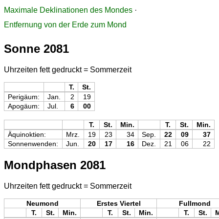
Maximale Deklinationen des Mondes
·
Entfernung von der Erde zum Mond
Sonne 2081
Uhrzeiten fett gedruckt = Sommerzeit
T.
St.
Perigäum:
Jan.
2
19
Apogäum:
Jul.
6
00
T.
St.
Min.
T.
St.
Min.
Äquinoktien:
Mrz.
19
23
34
Sep.
22
09
37
Sonnenwenden:
Jun.
20
17
16
Dez.
21
06
22
Mondphasen 2081
Uhrzeiten fett gedruckt = Sommerzeit
Neumond
Erstes Viertel
Fullmond
T.
St.
Min.
T.
St.
Min.
T.
St.
M