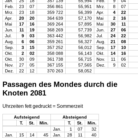
Jan.
25
18
357 139
55,994
Feb.
9
04
Feb.
23
07
356 861
55,951
Mrz.
8
07
Mrz.
23
18
359 722
56,399
Apr.
4
22
Apr.
20
20
364 639
57,170
Mai
2
16
Mai
17
16
369 264
57,895
Mai
30
11
Jun.
11
19
368 269
57,739
Jun.
27
06
Jul.
9
03
363 442
56,982
Jul.
24
22
Aug.
6
06
359 261
56,327
Aug.
21
08
Sep.
3
15
357 252
56,012
Sep.
17
10
Okt.
2
02
358 088
56,143
Okt.
14
16
Okt.
30
09
361 738
56,715
Nov.
11
06
Nov.
27
05
367 155
57,565
Dez.
9
02
Dez.
22
12
370 263
58,052
Passagen des Mondes durch die
Knoten 2081
Uhrzeiten fett gedruckt = Sommerzeit
Aufsteigend
Absteigend
T.
St.
Min.
T.
St.
Min.
Jan.
1
07
32
Jan.
15
14
45
Jan.
28
11
40