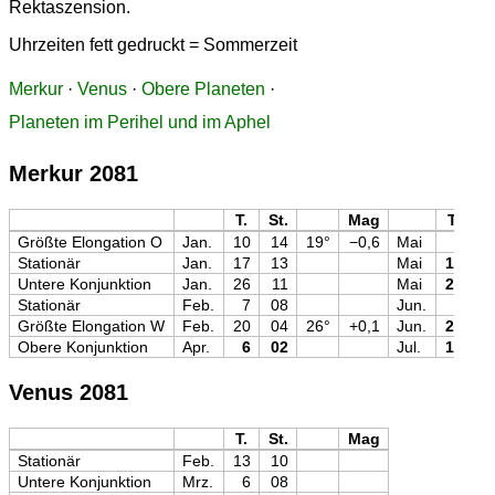
Rektaszension.
Uhrzeiten fett gedruckt = Sommerzeit
Merkur
·
Venus
·
Obere Planeten
·
Planeten im Perihel und im Aphel
Merkur 2081
T.
St.
Mag
T.
St
Größte Elongation O
Jan.
10
14
19°
−0,6
Mai
2
1
Stationär
Jan.
17
13
Mai
14
0
Untere Konjunktion
Jan.
26
11
Mai
25
1
Stationär
Feb.
7
08
Jun.
7
0
Größte Elongation W
Feb.
20
04
26°
+0,1
Jun.
20
0
Obere Konjunktion
Apr.
6
02
Jul.
19
2
Venus 2081
T.
St.
Mag
Stationär
Feb.
13
10
Untere Konjunktion
Mrz.
6
08