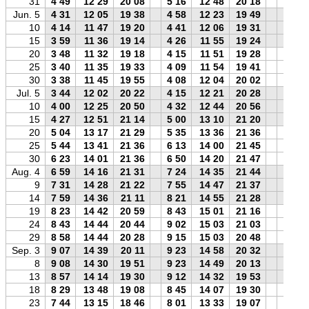
31
4 49
12 29
20 08
5 16
12 48
20 18
4 58
Jun. 5
4 31
12 05
19 38
4 58
12 23
19 49
4 40
10
4 14
11 47
19 20
4 41
12 06
19 31
4 24
15
3 59
11 36
19 14
4 26
11 55
19 24
4 09
20
3 48
11 32
19 18
4 15
11 51
19 28
3 57
25
3 40
11 35
19 33
4 09
11 54
19 41
3 49
30
3 38
11 45
19 55
4 08
12 04
20 02
3 46
Jul. 5
3 44
12 02
20 22
4 15
12 21
20 28
3 51
10
4 00
12 25
20 50
4 32
12 44
20 56
4 07
15
4 27
12 51
21 14
5 00
13 10
21 20
4 35
20
5 04
13 17
21 29
5 35
13 36
21 36
5 12
25
5 44
13 41
21 36
6 13
14 00
21 45
5 52
30
6 23
14 01
21 36
6 50
14 20
21 47
6 33
Aug. 4
6 59
14 16
21 31
7 24
14 35
21 44
7 10
9
7 31
14 28
21 22
7 55
14 47
21 37
7 42
14
7 59
14 36
21 11
8 21
14 55
21 28
8 11
19
8 23
14 42
20 59
8 43
15 01
21 16
8 36
24
8 43
14 44
20 44
9 02
15 03
21 03
8 56
29
8 58
14 44
20 28
9 15
15 03
20 48
9 12
Sep. 3
9 07
14 39
20 11
9 23
14 58
20 32
9 22
8
9 08
14 30
19 51
9 23
14 49
20 13
9 23
13
8 57
14 14
19 30
9 12
14 32
19 53
9 12
18
8 29
13 48
19 08
8 45
14 07
19 30
8 44
23
7 44
13 15
18 46
8 01
13 33
19 07
7 59