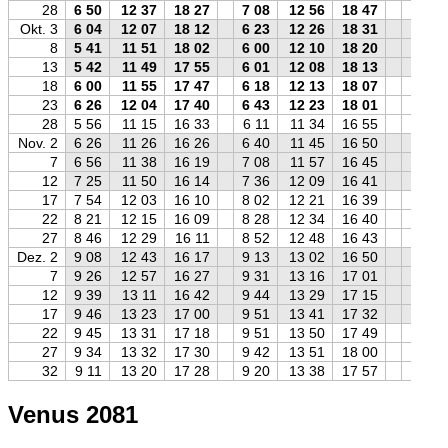
28
6 50
12 37
18 27
7 08
12 56
18 47
7 04
Okt. 3
6 04
12 07
18 12
6 23
12 26
18 31
6 17
8
5 41
11 51
18 02
6 00
12 10
18 20
5 54
13
5 42
11 49
17 55
6 01
12 08
18 13
5 56
18
6 00
11 55
17 47
6 18
12 13
18 07
6 14
23
6 26
12 04
17 40
6 43
12 23
18 01
6 41
28
5 56
11 15
16 33
6 11
11 34
16 55
6 11
Nov. 2
6 26
11 26
16 26
6 40
11 45
16 50
6 42
7
6 56
11 38
16 19
7 08
11 57
16 45
7 13
12
7 25
11 50
16 14
7 36
12 09
16 41
7 43
17
7 54
12 03
16 10
8 02
12 21
16 39
8 12
22
8 21
12 15
16 09
8 28
12 34
16 40
8 40
27
8 46
12 29
16 11
8 52
12 48
16 43
9 06
Dez. 2
9 08
12 43
16 17
9 13
13 02
16 50
9 28
7
9 26
12 57
16 27
9 31
13 16
17 01
9 47
12
9 39
13 11
16 42
9 44
13 29
17 15
10 00
17
9 46
13 23
17 00
9 51
13 41
17 32
10 06
22
9 45
13 31
17 18
9 51
13 50
17 49
10 04
27
9 34
13 32
17 30
9 42
13 51
18 00
9 53
32
9 11
13 20
17 28
9 20
13 38
17 57
9 30
Venus 2081