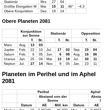
Stationär
Mrz.
27
04
Größte Elongation W
Mai
15
11
46°
−4,3
Obere Konjunktion
Dez.
19
14
Obere Planeten 2081
Konjunktion
Stationär
Opposition
zur Sonne
T.
St.
T.
St.
T.
St.
Mag
Mars
Aug.
13
03
Jupiter
Feb.
22
10
Jul.
17
02
Sep.
15
04
−2,9
Saturn
Feb.
6
05
Jun.
6
08
Aug.
16
06
+0,3
Uranus
Jan.
25
04
Mai
13
19
Jul.
30
11
+5,7
Neptun
Jul.
27
14
Nov.
9
05
Jan.
23
11
+7,8
Planeten im Perihel und im Aphel
2081
Perihel
Aphel
Abstand von der
Abstand vo
Sonne
Sonn
Datum
AE
Mill. km
Datum
AE
M