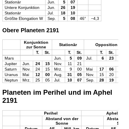
Stationär
Jun.
5
07
Untere Konjunktion
Jun.
26
19
Stationär
Jul.
18
10
Größte Elongation W
Sep.
5
08
46°
−4,3
Obere Planeten 2191
Konjunktion
Stationär
Opposition
zur Sonne
T.
St.
T.
St.
T.
St.
Mag
Mars
Jun.
5
09
Jul.
6
23
−2,6
Jupiter
Jun.
24
15
Nov.
11
21
Saturn
Nov.
24
15
Mrz.
9
00
Mai
17
06
0,0
Uranus
Mai
12
00
Aug.
31
05
Nov.
15
20
+5,6
Neptun
Mrz.
25
05
Jul.
10
07
Sep.
28
19
+7,8
Planeten im Perihel und im Aphel
2191
Perihel
Aphel
Abstand von der
Abstand vo
Sonne
Sonn
Datum
AE
Mill. km
Datum
AE
M