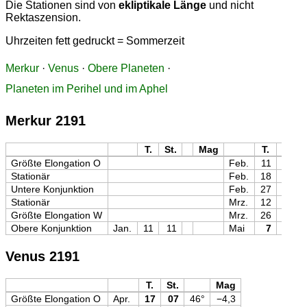
Die Stationen sind von
ekliptikale Länge
und nicht
Rektaszension.
Uhrzeiten fett gedruckt = Sommerzeit
Merkur
·
Venus
·
Obere Planeten
·
Planeten im Perihel und im Aphel
Merkur 2191
T.
St.
Mag
T.
St.
Größte Elongation O
Feb.
11
15
Stationär
Feb.
18
02
Untere Konjunktion
Feb.
27
03
Stationär
Mrz.
12
04
Größte Elongation W
Mrz.
26
01
Obere Konjunktion
Jan.
11
11
Mai
7
01
Venus 2191
T.
St.
Mag
Größte Elongation O
Apr.
17
07
46°
−4,3