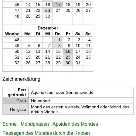
46
14
15
16
17
18
19
20
47
21
22
23
24
25
26
27
48
28
29
30
Dezember
Woche
Mo
Di
Mi
Do
Fr
Sa
So
48
1
2
3
4
49
5
6
7
8
9
10
11
50
12
13
14
15
16
17
18
51
19
20
21
22
23
24
25
52
26
27
28
29
30
31
Zeichenerklärung
Fett
Äquinoktium oder Sonnenwende
gedruckt
Grau
Neumond
Mond des ersten Viertels, Vollmond oder Mond des
Hellgrau
dritten Viertels
Sonne
·
Mondphasen
·
Apsiden des Mondes
·
Passagen des Mondes durch die Knoten
·