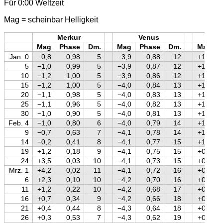
Für 0:00 Weltzeit
Mag = scheinbar Helligkeit
Merkur
Venus
Mars
Mag
Phase
Dm.
Mag
Phase
Dm.
Mag
Jan. 0
−0,8
0,98
5
−3,9
0,88
12
+1,5
5
−1,0
0,99
5
−3,9
0,87
12
+1,4
10
−1,2
1,00
5
−3,9
0,86
12
+1,4
15
−1,2
1,00
5
−4,0
0,84
13
+1,3
20
−1,1
0,98
5
−4,0
0,83
13
+1,3
25
−1,1
0,96
5
−4,0
0,82
13
+1,2
30
−1,0
0,90
5
−4,0
0,81
13
+1,2
Feb. 4
−1,0
0,80
6
−4,0
0,79
14
+1,1
9
−0,7
0,63
7
−4,1
0,78
14
+1,0
14
−0,2
0,41
8
−4,1
0,77
15
+1,0
19
+1,2
0,18
9
−4,1
0,75
15
+0,9
24
+3,5
0,03
10
−4,1
0,73
15
+0,8
Mrz. 1
+4,2
0,02
11
−4,1
0,72
16
+0,7
6
+2,3
0,10
10
−4,2
0,70
16
+0,6
11
+1,2
0,22
10
−4,2
0,68
17
+0,6
16
+0,7
0,34
9
−4,2
0,66
18
+0,5
21
+0,4
0,44
8
−4,3
0,64
18
+0,4
26
+0,3
0,53
7
−4,3
0,62
19
+0,3