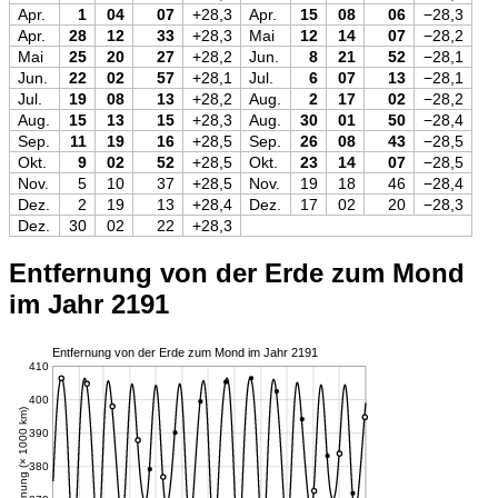
Apr.
1
04
07
+28,3
Apr.
15
08
06
−28,3
Apr.
28
12
33
+28,3
Mai
12
14
07
−28,2
Mai
25
20
27
+28,2
Jun.
8
21
52
−28,1
Jun.
22
02
57
+28,1
Jul.
6
07
13
−28,1
Jul.
19
08
13
+28,2
Aug.
2
17
02
−28,2
Aug.
15
13
15
+28,3
Aug.
30
01
50
−28,4
Sep.
11
19
16
+28,5
Sep.
26
08
43
−28,5
Okt.
9
02
52
+28,5
Okt.
23
14
07
−28,5
Nov.
5
10
37
+28,5
Nov.
19
18
46
−28,4
Dez.
2
19
13
+28,4
Dez.
17
02
20
−28,3
Dez.
30
02
22
+28,3
Entfernung von der Erde zum Mond
im Jahr 2191