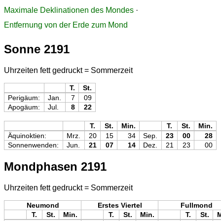
Maximale Deklinationen des Mondes
·
Entfernung von der Erde zum Mond
Sonne 2191
Uhrzeiten fett gedruckt = Sommerzeit
T.
St.
Perigäum:
Jan.
7
09
Apogäum:
Jul.
8
22
T.
St.
Min.
T.
St.
Min.
Äquinoktien:
Mrz.
20
15
34
Sep.
23
00
28
Sonnenwenden:
Jun.
21
07
14
Dez.
21
23
00
Mondphasen 2191
Uhrzeiten fett gedruckt = Sommerzeit
Neumond
Erstes Viertel
Fullmond
T.
St.
Min.
T.
St.
Min.
T.
St.
M