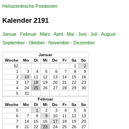
Heliozentrische Positionen
Kalender 2191
Januar
·
Februar
·
März
·
April
·
Mai
·
Juni
·
Juli
·
August
·
September
·
Oktober
·
November
·
Dezember
Januar
Woche
Mo
Di
Mi
Do
Fr
Sa
So
52
1
2
1
3
4
5
6
7
8
9
2
10
11
12
13
14
15
16
3
17
18
19
20
21
22
23
4
24
25
26
27
28
29
30
5
31
Februar
Woche
Mo
Di
Mi
Do
Fr
Sa
So
5
1
2
3
4
5
6
6
7
8
9
10
11
12
13
7
14
15
16
17
18
19
20
8
21
22
23
24
25
26
27