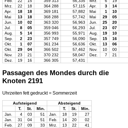
Feb.
22
15
359 313
56,335
Mrz.
6
19
Mrz.
22
18
364 288
57,115
Apr.
3
14
Apr.
18
18
369 181
57,882
Mai
1
10
Mai
13
18
368 288
57,742
Mai
29
05
Jun.
10
02
363 320
56,963
Jun.
25
20
Jul.
8
05
359 046
56,293
Jul.
23
07
Aug.
5
14
356 993
55,971
Aug.
19
10
Sep.
2
23
357 749
56,090
Sep.
15
16
Okt.
1
07
361 234
56,636
Okt.
13
06
Okt.
29
04
366 502
57,462
Nov.
10
00
Nov.
23
21
370 232
58,047
Dez.
7
21
Dez.
19
16
366 305
57,431
Passagen des Mondes durch die
Knoten 2191
Uhrzeiten fett gedruckt = Sommerzeit
Aufsteigend
Absteigend
T.
St.
Min.
T.
St.
Min.
Jan.
4
03
51
Jan.
18
19
27
Jan.
31
04
51
Feb.
14
20
02
Feb.
27
09
33
Mrz.
13
22
41