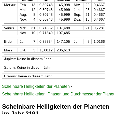
Merkur
Feb.
13
0,30748
45,998
Mrz.
29
0,46672
Mai
12
0,30748
45,999
Jun.
25
0,46672
Aug.
8
0,30748
45,999
Sep.
21
0,46671
Nov.
4
0,30748
45,999
Dez.
18
0,46672
Venus
Mrz.
31
0,71852
107,488
Jul.
21
0,72816
1
Nov.
10
0,71849
107,485
Erde
Jan.
7
0,98334
147,105
Jul.
8
1,01660
1
Mars
Okt.
3
1,38112
206,613
Jupiter: Keine in diesem Jahr
Saturn: Keine in diesem Jahr
Uranus: Keine in diesem Jahr
Scheinbare Helligkeiten der Planeten
·
Scheinbare Helligkeiten, Phasen und Durchmesser der Plane
Scheinbare Helligkeiten der Planeten
im Jahr 2191