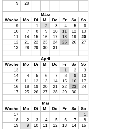
9
28
März
Woche
Mo
Di
Mi
Do
Fr
Sa
So
9
1
2
3
4
5
6
10
7
8
9
10
11
12
13
11
14
15
16
17
18
19
20
12
21
22
23
24
25
26
27
13
28
29
30
31
April
Woche
Mo
Di
Mi
Do
Fr
Sa
So
13
1
2
3
14
4
5
6
7
8
9
10
15
11
12
13
14
15
16
17
16
18
19
20
21
22
23
24
17
25
26
27
28
29
30
Mai
Woche
Mo
Di
Mi
Do
Fr
Sa
So
17
1
18
2
3
4
5
6
7
8
19
9
10
11
12
13
14
15