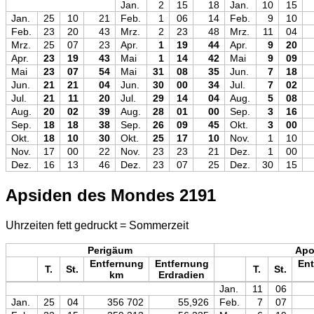
Jan.
2
15
18
Jan.
10
15
Jan.
25
10
21
Feb.
1
06
14
Feb.
9
10
Feb.
23
20
43
Mrz.
2
23
48
Mrz.
11
04
Mrz.
25
07
23
Apr.
1
19
44
Apr.
9
20
Apr.
23
19
43
Mai
1
14
42
Mai
9
09
Mai
23
07
54
Mai
31
08
35
Jun.
7
18
Jun.
21
21
04
Jun.
30
00
34
Jul.
7
02
Jul.
21
11
20
Jul.
29
14
04
Aug.
5
08
Aug.
20
02
39
Aug.
28
01
00
Sep.
3
16
Sep.
18
18
38
Sep.
26
09
45
Okt.
3
00
Okt.
18
10
30
Okt.
25
17
10
Nov.
1
10
Nov.
17
00
22
Nov.
23
23
21
Dez.
1
00
Dez.
16
13
46
Dez.
23
07
25
Dez.
30
15
Apsiden des Mondes 2191
Uhrzeiten fett gedruckt = Sommerzeit
Perigäum
Ap
Entfernung
Entfernung
Ent
T.
St.
T.
St.
km
Erdradien
Jan.
11
06
Jan.
25
04
356 702
55,926
Feb.
7
07