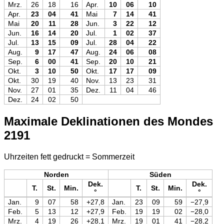
Mrz.
26
18
16
Apr.
10
06
10
Apr.
23
04
41
Mai
7
14
41
Mai
20
11
28
Jun.
3
22
12
Jun.
16
14
20
Jul.
1
02
37
Jul.
13
15
09
Jul.
28
04
22
Aug.
9
17
47
Aug.
24
06
08
Sep.
6
00
41
Sep.
20
10
21
Okt.
3
10
50
Okt.
17
17
09
Okt.
30
19
40
Nov.
13
23
31
Nov.
27
01
35
Dez.
11
04
46
Dez.
24
02
50
Maximale Deklinationen des Mondes
2191
Uhrzeiten fett gedruckt = Sommerzeit
Norden
Süden
Dek.
Dek.
T.
St.
Min.
T.
St.
Min.
°
°
Jan.
9
07
58
+27,8
Jan.
23
09
59
−27,9
Feb.
5
13
12
+27,9
Feb.
19
19
02
−28,0
Mrz.
4
19
26
+28,1
Mrz.
19
01
41
−28,2