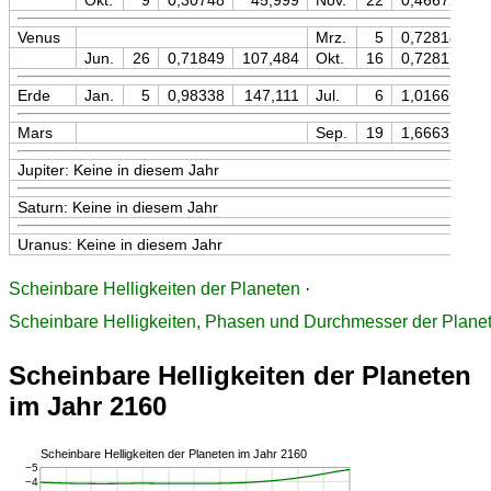
Okt.
9
0,30748
45,999
Nov.
22
0,46672
Venus
Mrz.
5
0,72818
1
Jun.
26
0,71849
107,484
Okt.
16
0,72817
1
Erde
Jan.
5
0,98338
147,111
Jul.
6
1,01669
1
Mars
Sep.
19
1,66631
2
Jupiter: Keine in diesem Jahr
Saturn: Keine in diesem Jahr
Uranus: Keine in diesem Jahr
Scheinbare Helligkeiten der Planeten
·
Scheinbare Helligkeiten, Phasen und Durchmesser der Plane
Scheinbare Helligkeiten der Planeten
im Jahr 2160