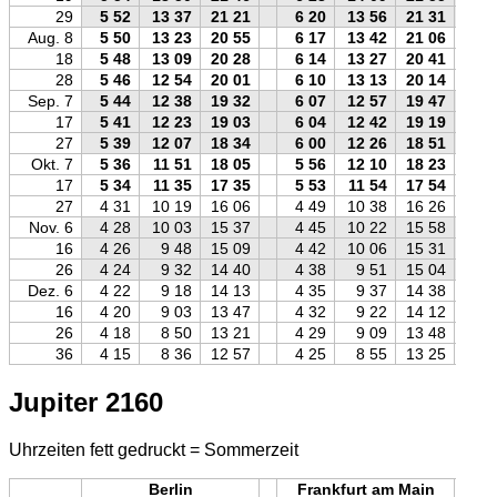
29
5 52
13 37
21 21
6 20
13 56
21 31
Aug. 8
5 50
13 23
20 55
6 17
13 42
21 06
18
5 48
13 09
20 28
6 14
13 27
20 41
28
5 46
12 54
20 01
6 10
13 13
20 14
Sep. 7
5 44
12 38
19 32
6 07
12 57
19 47
17
5 41
12 23
19 03
6 04
12 42
19 19
27
5 39
12 07
18 34
6 00
12 26
18 51
Okt. 7
5 36
11 51
18 05
5 56
12 10
18 23
17
5 34
11 35
17 35
5 53
11 54
17 54
27
4 31
10 19
16 06
4 49
10 38
16 26
Nov. 6
4 28
10 03
15 37
4 45
10 22
15 58
16
4 26
9 48
15 09
4 42
10 06
15 31
26
4 24
9 32
14 40
4 38
9 51
15 04
Dez. 6
4 22
9 18
14 13
4 35
9 37
14 38
16
4 20
9 03
13 47
4 32
9 22
14 12
26
4 18
8 50
13 21
4 29
9 09
13 48
36
4 15
8 36
12 57
4 25
8 55
13 25
Jupiter 2160
Uhrzeiten fett gedruckt = Sommerzeit
Berlin
Frankfurt am Main