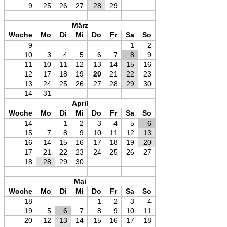
9
25
26
27
28
29
März
Woche
Mo
Di
Mi
Do
Fr
Sa
So
9
1
2
10
3
4
5
6
7
8
9
11
10
11
12
13
14
15
16
12
17
18
19
20
21
22
23
13
24
25
26
27
28
29
30
14
31
April
Woche
Mo
Di
Mi
Do
Fr
Sa
So
14
1
2
3
4
5
6
15
7
8
9
10
11
12
13
16
14
15
16
17
18
19
20
17
21
22
23
24
25
26
27
18
28
29
30
Mai
Woche
Mo
Di
Mi
Do
Fr
Sa
So
18
1
2
3
4
19
5
6
7
8
9
10
11
20
12
13
14
15
16
17
18