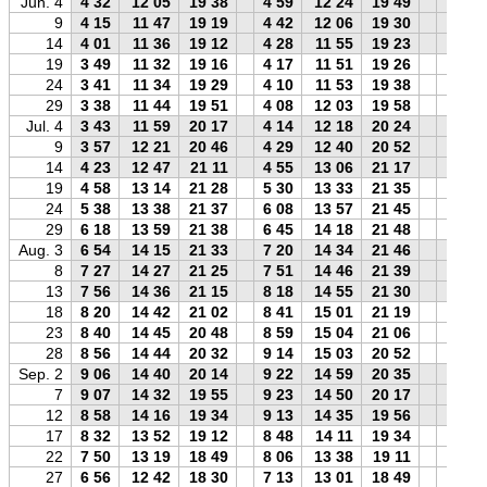
Jun. 4
4 32
12 05
19 38
4 59
12 24
19 49
4 42
9
4 15
11 47
19 19
4 42
12 06
19 30
4 25
14
4 01
11 36
19 12
4 28
11 55
19 23
4 10
19
3 49
11 32
19 16
4 17
11 51
19 26
3 58
24
3 41
11 34
19 29
4 10
11 53
19 38
3 50
29
3 38
11 44
19 51
4 08
12 03
19 58
3 46
Jul. 4
3 43
11 59
20 17
4 14
12 18
20 24
3 51
9
3 57
12 21
20 46
4 29
12 40
20 52
4 05
14
4 23
12 47
21 11
4 55
13 06
21 17
4 30
19
4 58
13 14
21 28
5 30
13 33
21 35
5 06
24
5 38
13 38
21 37
6 08
13 57
21 45
5 47
29
6 18
13 59
21 38
6 45
14 18
21 48
6 27
Aug. 3
6 54
14 15
21 33
7 20
14 34
21 46
7 05
8
7 27
14 27
21 25
7 51
14 46
21 39
7 38
13
7 56
14 36
21 15
8 18
14 55
21 30
8 08
18
8 20
14 42
21 02
8 41
15 01
21 19
8 33
23
8 40
14 45
20 48
8 59
15 04
21 06
8 54
28
8 56
14 44
20 32
9 14
15 03
20 52
9 10
Sep. 2
9 06
14 40
20 14
9 22
14 59
20 35
9 20
7
9 07
14 32
19 55
9 23
14 50
20 17
9 22
12
8 58
14 16
19 34
9 13
14 35
19 56
9 13
17
8 32
13 52
19 12
8 48
14 11
19 34
8 48
22
7 50
13 19
18 49
8 06
13 38
19 11
8 04
27
6 56
12 42
18 30
7 13
13 01
18 49
7 10