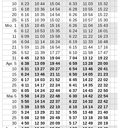
10
6 23
10 44
15 04
6 33
11 03
15 32
6 41
15
6 18
10 36
14 54
6 28
10 55
15 22
6 36
20
6 16
10 35
14 54
6 26
10 54
15 22
6 34
25
6 15
10 39
15 02
6 26
10 57
15 30
6 33
Mrz. 1
6 15
10 45
15 16
6 26
11 04
15 43
6 32
6
6 12
10 53
15 35
6 24
11 12
16 01
6 29
11
6 09
11 03
15 58
6 22
11 22
16 23
6 25
16
6 04
11 14
16 24
6 19
11 33
16 48
6 20
21
5 59
11 26
16 54
6 15
11 44
17 16
6 14
26
5 52
11 39
17 27
6 10
11 58
17 47
6 06
31
6 45
12 53
19 04
7 04
13 12
19 22
6 58
Apr. 5
6 38
13 09
19 44
6 59
13 28
20 00
6 50
10
6 31
13 27
20 27
6 54
13 46
20 41
6 42
15
6 24
13 46
21 11
6 50
14 05
21 23
6 34
20
6 17
14 03
21 52
6 45
14 22
22 02
6 26
25
6 11
14 17
22 24
6 41
14 35
22 32
6 19
30
6 05
14 24
22 44
6 37
14 43
22 50
6 12
Mai 5
5 58
14 23
22 48
6 30
14 42
22 54
6 05
10
5 50
14 14
22 37
6 22
14 32
22 42
5 57
15
5 39
13 55
22 10
6 10
14 14
22 17
5 46
20
5 24
13 29
21 32
5 55
13 48
21 40
5 32
25
5 08
12 59
20 49
5 37
13 18
20 58
5 16
30
4 50
12 30
20 09
5 17
12 49
20 19
4 59