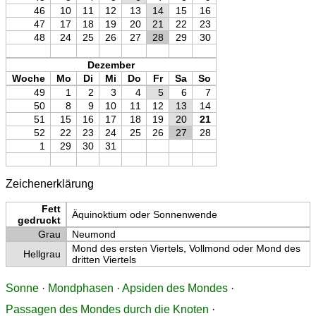
46
10
11
12
13
14
15
16
47
17
18
19
20
21
22
23
48
24
25
26
27
28
29
30
Dezember
Woche
Mo
Di
Mi
Do
Fr
Sa
So
49
1
2
3
4
5
6
7
50
8
9
10
11
12
13
14
51
15
16
17
18
19
20
21
52
22
23
24
25
26
27
28
1
29
30
31
Zeichenerklärung
Fett
Äquinoktium oder Sonnenwende
gedruckt
Grau
Neumond
Mond des ersten Viertels, Vollmond oder Mond des
Hellgrau
dritten Viertels
Sonne
·
Mondphasen
·
Apsiden des Mondes
·
Passagen des Mondes durch die Knoten
·