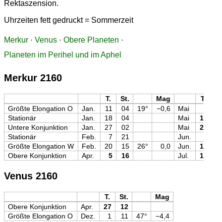
Rektaszension.
Uhrzeiten fett gedruckt = Sommerzeit
Merkur
·
Venus
·
Obere Planeten
·
Planeten im Perihel und im Aphel
Merkur 2160
T.
St.
Mag
T.
St
Größte Elongation O
Jan.
11
04
19°
−0,6
Mai
2
0
Stationär
Jan.
18
04
Mai
13
1
Untere Konjunktion
Jan.
27
02
Mai
24
1
Stationär
Feb.
7
21
Jun.
6
0
Größte Elongation W
Feb.
20
15
26°
0,0
Jun.
19
1
Obere Konjunktion
Apr.
5
16
Jul.
19
1
Venus 2160
T.
St.
Mag
Obere Konjunktion
Apr.
27
12
Größte Elongation O
Dez.
1
11
47°
−4,4