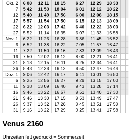
Okt. 2
6 08
12 11
18 15
6 27
12 29
18 33
6 21
7
5 42
11 53
18 04
6 01
12 12
18 22
5 55
12
5 40
11 49
17 56
6 00
12 08
18 15
5 54
17
5 57
11 54
17 50
6 15
12 13
18 09
6 10
22
6 22
12 03
17 42
6 40
12 22
18 03
6 37
27
5 52
11 14
16 35
6 07
11 33
16 58
6 07
Nov. 1
6 22
11 26
16 28
6 36
11 45
16 52
6 38
6
6 52
11 38
16 22
7 05
11 57
16 47
7 09
11
7 22
11 50
16 16
7 33
12 09
16 43
7 39
16
7 50
12 02
16 12
8 00
12 21
16 41
8 09
21
8 18
12 15
16 11
8 25
12 34
16 41
8 37
26
8 43
12 28
16 12
8 50
12 47
16 44
9 03
Dez. 1
9 06
12 42
16 17
9 11
13 01
16 50
9 26
6
9 25
12 56
16 27
9 29
13 15
17 00
9 45
11
9 38
13 09
16 40
9 43
13 28
17 14
9 59
16
9 46
13 22
16 57
9 51
13 40
17 30
10 06
21
9 46
13 30
17 15
9 53
13 49
17 47
10 06
26
9 37
13 32
17 28
9 45
13 51
17 59
9 56
31
9 16
13 22
17 29
9 25
13 41
17 58
9 35
Venus 2160
Uhrzeiten fett gedruckt = Sommerzeit