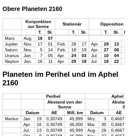
Obere Planeten 2160
Konjunktion
Stationär
Opposition
zur Sonne
T.
St.
T.
St.
T.
St.
Mag
Mars
Aug.
16
07
Jupiter
Nov.
17
01
Feb.
28
17
Apr.
29
13
−2,5
Saturn
Nov.
5
14
Feb.
18
19
Apr.
27
08
+0,1
Uranus
Jan.
7
05
Apr.
24
03
Jul.
10
04
+5,6
Neptun
Jan.
16
11
Apr.
29
18
Jul.
18
22
+7,9
Planeten im Perihel und im Aphel
2160
Perihel
Aphel
Abstand von der
Abstand vo
Sonne
Sonne
Datum
AE
Mill. km
Datum
AE
Mi
Merkur
Jan.
19
0,30749
45,999
Mrz.
3
0,46671
Apr.
16
0,30749
46,000
Mai
30
0,46671
Jul.
13
0,30749
45,999
Aug.
26
0,46671