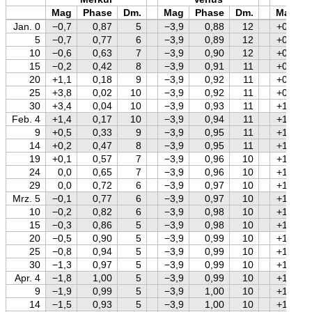
Mag
Phase
Dm.
Mag
Phase
Dm.
Mag
Jan. 0
−0,7
0,87
5
−3,9
0,88
12
+0,7
5
−0,7
0,77
6
−3,9
0,89
12
+0,7
10
−0,6
0,63
7
−3,9
0,90
12
+0,8
15
−0,2
0,42
8
−3,9
0,91
11
+0,8
20
+1,1
0,18
9
−3,9
0,92
11
+0,9
25
+3,8
0,02
10
−3,9
0,92
11
+0,9
30
+3,4
0,04
10
−3,9
0,93
11
+1,0
Feb. 4
+1,4
0,17
10
−3,9
0,94
11
+1,0
9
+0,5
0,33
9
−3,9
0,95
11
+1,1
14
+0,2
0,47
8
−3,9
0,95
11
+1,1
19
+0,1
0,57
7
−3,9
0,96
10
+1,2
24
0,0
0,65
7
−3,9
0,96
10
+1,2
29
0,0
0,72
6
−3,9
0,97
10
+1,2
Mrz. 5
−0,1
0,77
6
−3,9
0,97
10
+1,3
10
−0,2
0,82
6
−3,9
0,98
10
+1,3
15
−0,3
0,86
5
−3,9
0,98
10
+1,4
20
−0,5
0,90
5
−3,9
0,99
10
+1,4
25
−0,8
0,94
5
−3,9
0,99
10
+1,4
30
−1,3
0,97
5
−3,9
0,99
10
+1,5
Apr. 4
−1,8
1,00
5
−3,9
0,99
10
+1,5
9
−1,9
0,99
5
−3,9
1,00
10
+1,5
14
−1,5
0,93
5
−3,9
1,00
10
+1,5