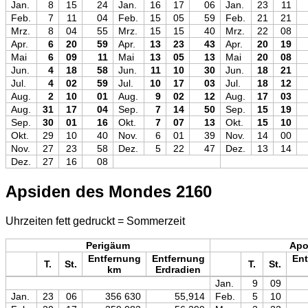
Jan.
8
15
24
Jan.
16
17
06
Jan.
23
11
Feb.
7
11
04
Feb.
15
05
59
Feb.
21
21
Mrz.
8
04
55
Mrz.
15
15
40
Mrz.
22
08
Apr.
6
20
59
Apr.
13
23
43
Apr.
20
19
Mai
6
09
11
Mai
13
05
13
Mai
20
08
Jun.
4
18
58
Jun.
11
10
30
Jun.
18
21
Jul.
4
02
59
Jul.
10
17
03
Jul.
18
12
Aug.
2
10
01
Aug.
9
02
12
Aug.
17
03
Aug.
31
17
04
Sep.
7
14
50
Sep.
15
19
Sep.
30
01
16
Okt.
7
07
13
Okt.
15
10
Okt.
29
10
40
Nov.
6
01
39
Nov.
14
00
Nov.
27
23
58
Dez.
5
22
47
Dez.
13
14
Dez.
27
16
08
Apsiden des Mondes 2160
Uhrzeiten fett gedruckt = Sommerzeit
Perigäum
Ap
Entfernung
Entfernung
Ent
T.
St.
T.
St.
km
Erdradien
Jan.
9
09
Jan.
23
06
356 630
55,914
Feb.
5
10