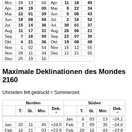
Mrz.
28
13
56
Apr.
11
18
45
Apr.
24
19
00
Mai
8
22
34
Mai
22
01
39
Jun.
5
06
43
Jun.
18
08
56
Jul.
2
16
52
Jul.
15
14
36
Jul.
30
01
37
Aug.
11
17
31
Aug.
26
06
21
Sep.
7
18
50
Sep.
22
07
30
Okt.
4
21
36
Okt.
19
08
48
Nov.
1
02
54
Nov.
15
12
55
Nov.
28
11
34
Dez.
12
21
55
Dez.
25
19
16
Maximale Deklinationen des Mondes
2160
Uhrzeiten fett gedruckt = Sommerzeit
Norden
Süden
Dek.
Dek.
T.
St.
Min.
T.
St.
Min.
°
°
Jan.
6
03
13
−24,1
Jan.
20
11
45
+24,0
Feb.
2
09
35
−24,0
Feb.
16
21
03
+23,9
Feb.
29
16
43
−23,8