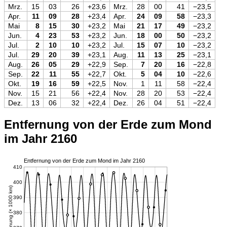
Mrz.
15
03
26
+23,6
Mrz.
28
00
41
−23,5
Apr.
11
09
28
+23,4
Apr.
24
09
58
−23,3
Mai
8
15
30
+23,2
Mai
21
17
49
−23,2
Jun.
4
23
53
+23,2
Jun.
18
00
50
−23,2
Jul.
2
10
10
+23,2
Jul.
15
07
10
−23,2
Jul.
29
20
39
+23,1
Aug.
11
13
25
−23,1
Aug.
26
05
29
+22,9
Sep.
7
20
16
−22,8
Sep.
22
11
55
+22,7
Okt.
5
04
10
−22,6
Okt.
19
16
59
+22,5
Nov.
1
11
58
−22,4
Nov.
15
21
56
+22,4
Nov.
28
20
53
−22,4
Dez.
13
06
32
+22,4
Dez.
26
04
51
−22,4
Entfernung von der Erde zum Mond
im Jahr 2160