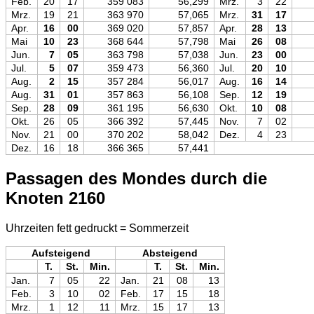
Feb.
20
17
359 083
56,299
Mrz.
3
22
Mrz.
19
21
363 970
57,065
Mrz.
31
17
Apr.
16
00
369 020
57,857
Apr.
28
13
Mai
10
23
368 644
57,798
Mai
26
08
Jun.
7
05
363 798
57,038
Jun.
23
00
Jul.
5
07
359 473
56,360
Jul.
20
10
Aug.
2
15
357 284
56,017
Aug.
16
14
Aug.
31
01
357 863
56,108
Sep.
12
19
Sep.
28
09
361 195
56,630
Okt.
10
08
Okt.
26
05
366 392
57,445
Nov.
7
02
Nov.
21
00
370 202
58,042
Dez.
4
23
Dez.
16
18
366 365
57,441
Passagen des Mondes durch die
Knoten 2160
Uhrzeiten fett gedruckt = Sommerzeit
Aufsteigend
Absteigend
T.
St.
Min.
T.
St.
Min.
Jan.
7
05
22
Jan.
21
08
13
Feb.
3
10
02
Feb.
17
15
18
Mrz.
1
12
11
Mrz.
15
17
13