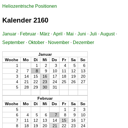
Heliozentrische Positionen
Kalender 2160
Januar
·
Februar
·
März
·
April
·
Mai
·
Juni
·
Juli
·
August
·
September
·
Oktober
·
November
·
Dezember
Januar
Woche
Mo
Di
Mi
Do
Fr
Sa
So
1
1
2
3
4
5
6
2
7
8
9
10
11
12
13
3
14
15
16
17
18
19
20
4
21
22
23
24
25
26
27
5
28
29
30
31
Februar
Woche
Mo
Di
Mi
Do
Fr
Sa
So
5
1
2
3
6
4
5
6
7
8
9
10
7
11
12
13
14
15
16
17
8
18
19
20
21
22
23
24