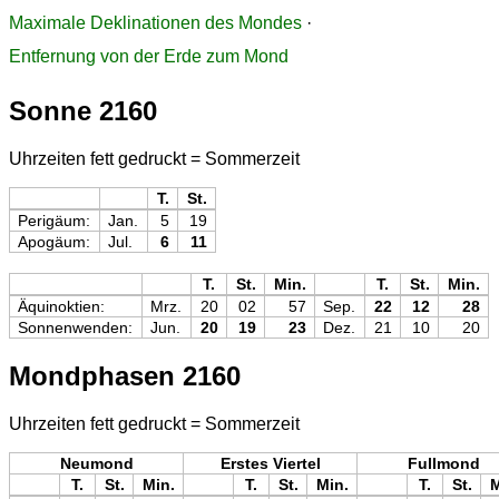
Maximale Deklinationen des Mondes
·
Entfernung von der Erde zum Mond
Sonne 2160
Uhrzeiten fett gedruckt = Sommerzeit
T.
St.
Perigäum:
Jan.
5
19
Apogäum:
Jul.
6
11
T.
St.
Min.
T.
St.
Min.
Äquinoktien:
Mrz.
20
02
57
Sep.
22
12
28
Sonnenwenden:
Jun.
20
19
23
Dez.
21
10
20
Mondphasen 2160
Uhrzeiten fett gedruckt = Sommerzeit
Neumond
Erstes Viertel
Fullmond
T.
St.
Min.
T.
St.
Min.
T.
St.
M