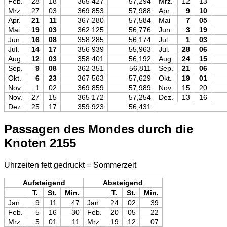
Feb.
28
18
365 427
57,294
Mrz.
12
13
Mrz.
27
03
369 853
57,988
Apr.
9
10
Apr.
21
11
367 280
57,584
Mai
7
05
Mai
19
03
362 125
56,776
Jun.
3
19
Jun.
16
08
358 285
56,174
Jul.
1
03
Jul.
14
17
356 939
55,963
Jul.
28
06
Aug.
12
03
358 401
56,192
Aug.
24
15
Sep.
9
08
362 351
56,811
Sep.
21
06
Okt.
6
23
367 563
57,629
Okt.
19
01
Nov.
1
02
369 859
57,989
Nov.
15
20
Nov.
27
15
365 172
57,254
Dez.
13
16
Dez.
25
17
359 923
56,431
Passagen des Mondes durch die
Knoten 2155
Uhrzeiten fett gedruckt = Sommerzeit
Aufsteigend
Absteigend
T.
St.
Min.
T.
St.
Min.
Jan.
9
11
47
Jan.
24
02
39
Feb.
5
16
30
Feb.
20
05
22
Mrz.
5
01
11
Mrz.
19
12
07