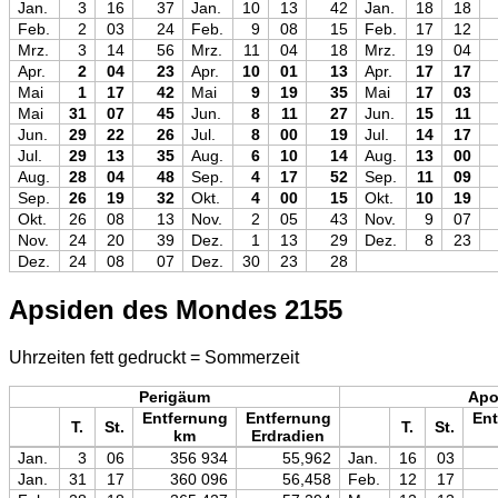
Jan.
3
16
37
Jan.
10
13
42
Jan.
18
18
Feb.
2
03
24
Feb.
9
08
15
Feb.
17
12
Mrz.
3
14
56
Mrz.
11
04
18
Mrz.
19
04
Apr.
2
04
23
Apr.
10
01
13
Apr.
17
17
Mai
1
17
42
Mai
9
19
35
Mai
17
03
Mai
31
07
45
Jun.
8
11
27
Jun.
15
11
Jun.
29
22
26
Jul.
8
00
19
Jul.
14
17
Jul.
29
13
35
Aug.
6
10
14
Aug.
13
00
Aug.
28
04
48
Sep.
4
17
52
Sep.
11
09
Sep.
26
19
32
Okt.
4
00
15
Okt.
10
19
Okt.
26
08
13
Nov.
2
05
43
Nov.
9
07
Nov.
24
20
39
Dez.
1
13
29
Dez.
8
23
Dez.
24
08
07
Dez.
30
23
28
Apsiden des Mondes 2155
Uhrzeiten fett gedruckt = Sommerzeit
Perigäum
Ap
Entfernung
Entfernung
Ent
T.
St.
T.
St.
km
Erdradien
Jan.
3
06
356 934
55,962
Jan.
16
03
Jan.
31
17
360 096
56,458
Feb.
12
17