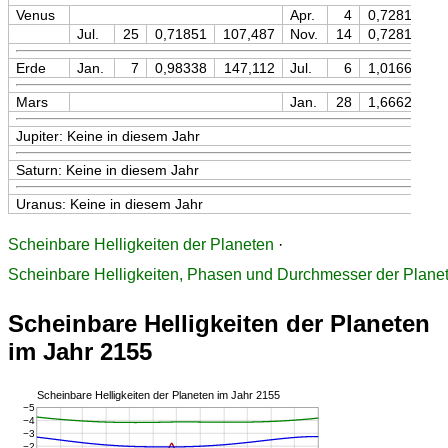
Venus
Apr.
4
0,72815
1
Jul.
25
0,71851
107,487
Nov.
14
0,72815
1
Erde
Jan.
7
0,98338
147,112
Jul.
6
1,01664
1
Mars
Jan.
28
1,66621
2
Jupiter: Keine in diesem Jahr
Saturn: Keine in diesem Jahr
Uranus: Keine in diesem Jahr
Scheinbare Helligkeiten der Planeten
·
Scheinbare Helligkeiten, Phasen und Durchmesser der Plane
Scheinbare Helligkeiten der Planeten
im Jahr 2155