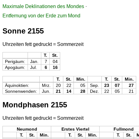
Maximale Deklinationen des Mondes
·
Entfernung von der Erde zum Mond
Sonne 2155
Uhrzeiten fett gedruckt = Sommerzeit
T.
St.
Perigäum:
Jan.
7
04
Apogäum:
Jul.
6
16
T.
St.
Min.
T.
St.
Min.
Äquinoktien:
Mrz.
20
22
05
Sep.
23
07
27
Sonnenwenden:
Jun.
21
14
28
Dez.
22
05
21
Mondphasen 2155
Uhrzeiten fett gedruckt = Sommerzeit
Neumond
Erstes Viertel
Fullmond
T.
St.
Min.
T.
St.
Min.
T.
St.
M