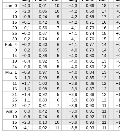
Jan. 0
+4,3
0,01
10
−4,3
0,66
18
+0,6
5
+2,8
0,06
10
−4,2
0,68
17
+0,5
10
+0,9
0,24
9
−4,2
0,69
17
+0,4
15
+0,1
0,42
8
−4,2
0,71
16
+0,3
20
−0,1
0,56
7
−4,1
0,73
16
+0,2
25
−0,2
0,67
6
−4,1
0,74
15
+0,1
30
−0,2
0,74
6
−4,1
0,76
15
0,0
Feb. 4
−0,2
0,80
6
−4,1
0,77
14
−0,2
9
−0,2
0,85
5
−4,0
0,79
14
−0,3
14
−0,3
0,88
5
−4,0
0,80
14
−0,4
19
−0,4
0,92
5
−4,0
0,81
13
−0,6
24
−0,6
0,95
5
−4,0
0,83
13
−0,7
Mrz. 1
−0,9
0,97
5
−4,0
0,84
13
−0,8
6
−1,3
0,99
5
−3,9
0,85
12
−1,0
11
−1,7
1,00
5
−3,9
0,86
12
−1,1
16
−1,6
0,98
5
−3,9
0,87
12
−1,2
21
−1,4
0,92
5
−3,9
0,88
12
−1,3
26
−1,1
0,80
6
−3,9
0,89
12
−1,3
31
−0,7
0,61
7
−3,9
0,90
11
−1,2
Apr. 5
0,0
0,42
8
−3,9
0,91
11
−1,2
10
+0,9
0,24
9
−3,9
0,92
11
−1,1
15
+2,3
0,10
10
−3,9
0,93
11
−1,0
20
+4,1
0,02
11
−3,8
0,93
11
−0,9