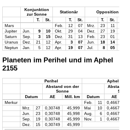
Konjunktion
Stationär
Opposition
zur Sonne
T.
St.
T.
St.
T.
St.
Mag
Mars
Feb.
12
07
Mrz.
23
11
−1,3
Jupiter
Jun.
9
10
Okt.
29
04
Dez.
27
19
−2,7
Saturn
Sep.
3
15
Dez.
31
13
Feb.
23
01
+0,1
Uranus
Dez.
21
12
Apr.
3
07
Jun.
18
14
+5,5
Neptun
Jan.
5
12
Apr.
19
07
Jul.
8
05
+7,9
Planeten im Perihel und im Aphel
2155
Perihel
Aphel
Abstand von der
Abstand vo
Sonne
Sonn
Datum
AE
Mill. km
Datum
AE
M
Merkur
Feb.
11
0,46671
Mrz.
27
0,30748
45,999
Mai
10
0,46672
Jun.
23
0,30748
45,998
Aug.
6
0,46672
Sep.
19
0,30748
45,999
Nov.
1
0,46671
Dez.
15
0,30749
45,999