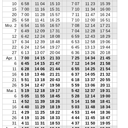
10
6 58
11 04
15 10
7 07
11 23
15 39
7 1
15
7 00
11 16
15 31
7 10
11 34
16 00
7 1
20
7 00
11 28
15 57
7 11
11 47
16 24
7 1
25
6 58
11 41
16 25
7 10
12 00
16 51
7 1
Mrz. 2
6 54
11 55
16 57
7 08
12 14
17 21
7 1
7
6 49
12 09
17 31
7 04
12 28
17 54
7 0
12
6 42
12 24
18 08
6 59
12 43
18 29
6 5
17
6 34
12 39
18 48
6 53
12 58
19 06
6 4
22
6 24
12 54
19 27
6 45
13 13
19 44
6 3
27
6 13
13 07
20 04
6 36
13 26
20 18
6 2
Apr. 1
7 00
14 15
21 33
7 25
14 34
21 45
7 1
6
6 45
14 15
21 47
7 12
14 34
21 58
6 5
11
6 28
14 06
21 44
6 55
14 25
21 54
6 3
16
6 10
13 46
21 21
6 37
14 05
21 32
6 1
21
5 51
13 18
20 43
6 18
13 37
20 55
6 0
26
5 34
12 47
19 58
5 59
13 06
20 11
5 4
Mai 1
5 19
12 18
19 17
5 42
12 37
19 31
5 3
6
5 05
11 55
18 45
5 28
12 14
19 00
5 1
11
4 52
11 39
18 26
5 14
11 58
18 41
5 0
16
4 40
11 29
18 19
5 03
11 48
18 34
4 5
21
4 29
11 25
18 22
4 53
11 44
18 36
4 4
26
4 19
11 26
18 33
4 44
11 45
18 47
4 3
31
4 11
11 31
18 53
4 37
11 50
19 05
4 2