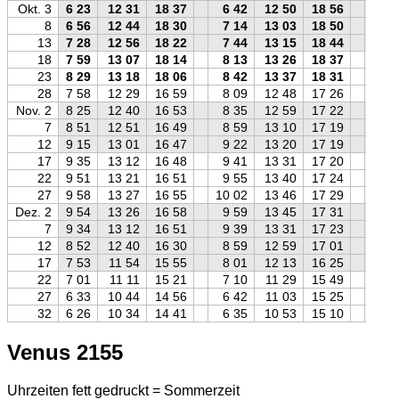
Okt. 3
6 23
12 31
18 37
6 42
12 50
18 56
6 3
8
6 56
12 44
18 30
7 14
13 03
18 50
7 1
13
7 28
12 56
18 22
7 44
13 15
18 44
7 4
18
7 59
13 07
18 14
8 13
13 26
18 37
8 1
23
8 29
13 18
18 06
8 42
13 37
18 31
8 4
28
7 58
12 29
16 59
8 09
12 48
17 26
8 1
Nov. 2
8 25
12 40
16 53
8 35
12 59
17 22
8 4
7
8 51
12 51
16 49
8 59
13 10
17 19
9 1
12
9 15
13 01
16 47
9 22
13 20
17 19
9 3
17
9 35
13 12
16 48
9 41
13 31
17 20
9 5
22
9 51
13 21
16 51
9 55
13 40
17 24
10 1
27
9 58
13 27
16 55
10 02
13 46
17 29
10 1
Dez. 2
9 54
13 26
16 58
9 59
13 45
17 31
10 1
7
9 34
13 12
16 51
9 39
13 31
17 23
9 5
12
8 52
12 40
16 30
8 59
12 59
17 01
9 1
17
7 53
11 54
15 55
8 01
12 13
16 25
8 1
22
7 01
11 11
15 21
7 10
11 29
15 49
7 1
27
6 33
10 44
14 56
6 42
11 03
15 25
6 5
32
6 26
10 34
14 41
6 35
10 53
15 10
6 4
Venus 2155
Uhrzeiten fett gedruckt = Sommerzeit