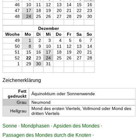
46
10
11
12
13
14
15
16
47
17
18
19
20
21
22
23
48
24
25
26
27
28
29
30
Dezember
Woche
Mo
Di
Mi
Do
Fr
Sa
So
49
1
2
3
4
5
6
7
50
8
9
10
11
12
13
14
51
15
16
17
18
19
20
21
52
22
23
24
25
26
27
28
1
29
30
31
Zeichenerklärung
Fett
Äquinoktium oder Sonnenwende
gedruckt
Grau
Neumond
Mond des ersten Viertels, Vollmond oder Mond des
Hellgrau
dritten Viertels
Sonne
·
Mondphasen
·
Apsiden des Mondes
·
Passagen des Mondes durch die Knoten
·