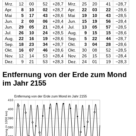
Mrz.
12
00
52
+28,7
Mrz.
25
20
41
−28,7
Apr.
8
10
02
+28,7
Apr.
22
03
22
−28,6
Mai
5
17
43
+28,6
Mai
19
10
43
−28,5
Jun.
2
00
06
+28,4
Jun.
15
19
56
−28,4
Jun.
29
05
21
+28,4
Jul.
13
05
57
−28,5
Jul.
26
10
24
+28,5
Aug.
9
15
15
−28,6
Aug.
22
16
19
+28,6
Sep.
5
22
44
−28,7
Sep.
18
23
34
+28,7
Okt.
3
04
28
−28,6
Okt.
16
07
46
+28,6
Okt.
30
08
52
−28,5
Nov.
12
14
53
+28,4
Nov.
26
15
53
−28,4
Dez.
9
21
53
+28,3
Dez.
24
01
19
−28,3
Entfernung von der Erde zum Mond
im Jahr 2155