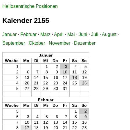
Heliozentrische Positionen
Kalender 2155
Januar
·
Februar
·
März
·
April
·
Mai
·
Juni
·
Juli
·
August
·
September
·
Oktober
·
November
·
Dezember
Januar
Woche
Mo
Di
Mi
Do
Fr
Sa
So
1
1
2
3
4
5
2
6
7
8
9
10
11
12
3
13
14
15
16
17
18
19
4
20
21
22
23
24
25
26
5
27
28
29
30
31
Februar
Woche
Mo
Di
Mi
Do
Fr
Sa
So
5
1
2
6
3
4
5
6
7
8
9
7
10
11
12
13
14
15
16
8
17
18
19
20
21
22
23