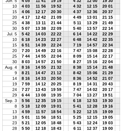
Jun. 5
4 05
11 41
19 19
4 32
12 00
19 30
4 1
10
4 03
11 56
19 52
4 32
12 15
20 01
4 1
15
4 06
12 17
20 30
4 37
12 36
20 37
4 1
20
4 17
12 42
21 09
4 49
13 01
21 15
4 2
25
4 38
13 11
21 44
5 11
13 29
21 49
4 4
30
5 07
13 38
22 09
5 40
13 57
22 14
5 1
Jul. 5
5 42
14 03
22 22
6 14
14 22
22 29
5 4
10
6 18
14 23
22 27
6 48
14 42
22 35
6 2
15
6 51
14 39
22 24
7 19
14 57
22 34
7 0
20
7 20
14 49
22 16
7 47
15 08
22 28
7 3
25
7 44
14 55
22 04
8 09
15 14
22 17
7 5
30
8 03
14 57
21 50
8 27
15 16
22 04
8 1
Aug. 4
8 16
14 55
21 32
8 38
15 14
21 48
8 2
9
8 21
14 47
21 12
8 42
15 06
21 29
8 3
14
8 16
14 33
20 50
8 36
14 52
21 07
8 2
19
7 59
14 12
20 25
8 19
14 31
20 43
8 1
24
7 27
13 43
19 59
7 47
14 02
20 17
7 4
29
6 44
13 08
19 35
7 04
13 27
19 51
6 5
Sep. 3
5 56
12 35
19 15
6 18
12 53
19 30
6 0
8
5 18
12 09
19 01
5 41
12 28
19 16
5 2
13
4 59
11 57
18 54
5 22
12 15
19 09
5 1
18
5 01
11 56
18 51
5 25
12 15
19 05
5 1
23
5 21
12 05
18 48
5 43
12 24
19 03
5 3
28
5 50
12 18
18 43
6 11
12 37
19 00
6 0