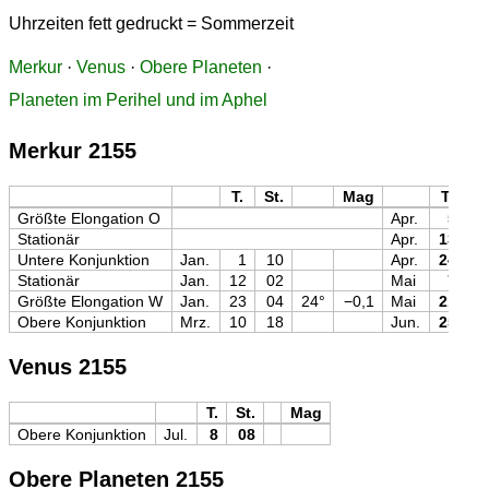
Uhrzeiten fett gedruckt = Sommerzeit
Merkur
·
Venus
·
Obere Planeten
·
Planeten im Perihel und im Aphel
Merkur 2155
T.
St.
Mag
T.
St
Größte Elongation O
Apr.
5
0
Stationär
Apr.
13
2
Untere Konjunktion
Jan.
1
10
Apr.
24
0
Stationär
Jan.
12
02
Mai
7
1
Größte Elongation W
Jan.
23
04
24°
−0,1
Mai
21
2
Obere Konjunktion
Mrz.
10
18
Jun.
25
0
Venus 2155
T.
St.
Mag
Obere Konjunktion
Jul.
8
08
Obere Planeten 2155