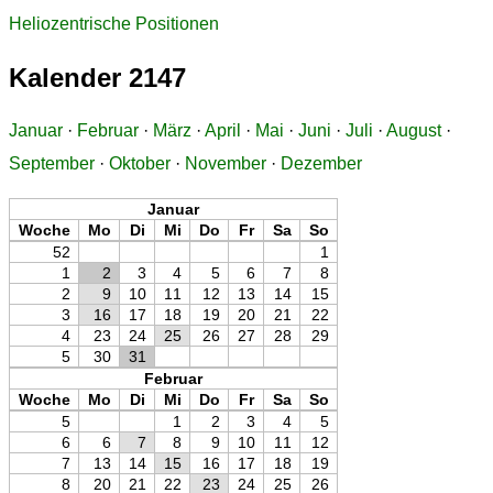
Heliozentrische Positionen
Kalender 2147
Januar
·
Februar
·
März
·
April
·
Mai
·
Juni
·
Juli
·
August
·
September
·
Oktober
·
November
·
Dezember
Januar
Woche
Mo
Di
Mi
Do
Fr
Sa
So
52
1
1
2
3
4
5
6
7
8
2
9
10
11
12
13
14
15
3
16
17
18
19
20
21
22
4
23
24
25
26
27
28
29
5
30
31
Februar
Woche
Mo
Di
Mi
Do
Fr
Sa
So
5
1
2
3
4
5
6
6
7
8
9
10
11
12
7
13
14
15
16
17
18
19
8
20
21
22
23
24
25
26