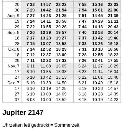
20
7 32
14 57
22 22
7 58
15 16
22 33
30
7 29
14 42
21 54
7 54
15 01
22 06
Aug. 9
7 27
14 26
21 25
7 51
14 45
21 39
19
7 24
14 11
20 56
7 47
14 29
21 11
29
7 22
13 55
20 26
7 44
14 13
20 43
Sep. 8
7 20
13 39
19 57
7 40
13 58
20 14
18
7 17
13 23
19 27
7 37
13 42
19 46
28
7 15
13 07
18 58
7 33
13 26
19 18
Okt. 8
7 14
12 52
18 29
7 31
13 10
18 50
18
7 12
12 37
18 00
7 28
12 55
18 22
28
7 11
12 22
17 32
7 26
12 41
17 55
Nov. 7
6 11
11 08
16 05
6 24
11 27
16 29
17
6 10
10 55
15 38
6 23
11 14
16 04
27
6 10
10 42
15 13
6 22
11 01
15 40
Dez. 7
6 10
10 30
14 50
6 21
10 49
15 18
17
6 10
10 19
14 28
6 19
10 38
14 57
27
6 10
10 09
14 09
6 18
10 28
14 39
37
6 08
10 00
13 52
6 15
10 19
14 23
Jupiter 2147
Uhrzeiten fett gedruckt = Sommerzeit