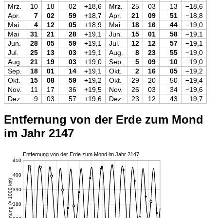
Mrz.
10
18
02
+18,6
Mrz.
25
03
13
−18,6
Apr.
7
02
59
+18,7
Apr.
21
09
51
−18,8
Mai
4
12
05
+18,9
Mai
18
16
44
−19,0
Mai
31
21
28
+19,1
Jun.
15
01
58
−19,1
Jun.
28
05
59
+19,1
Jul.
12
12
57
−19,1
Jul.
25
13
03
+19,1
Aug.
8
23
55
−19,0
Aug.
21
19
03
+19,0
Sep.
5
09
10
−19,0
Sep.
18
01
14
+19,1
Okt.
2
16
05
−19,2
Okt.
15
08
59
+19,2
Okt.
29
20
50
−19,4
Nov.
11
17
36
+19,5
Nov.
26
03
34
−19,6
Dez.
9
03
57
+19,6
Dez.
23
12
43
−19,7
Entfernung von der Erde zum Mond
im Jahr 2147