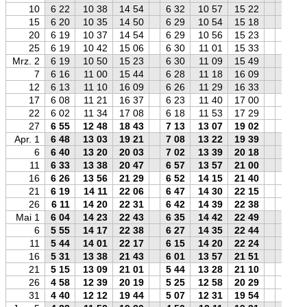
10
6 22
10 38
14 54
6 32
10 57
15 22
6 40
15
6 20
10 35
14 50
6 29
10 54
15 18
6 38
20
6 19
10 37
14 54
6 29
10 56
15 23
6 37
25
6 19
10 42
15 06
6 30
11 01
15 33
6 37
Mrz. 2
6 19
10 50
15 23
6 30
11 09
15 49
6 36
7
6 16
11 00
15 44
6 28
11 18
16 09
6 33
12
6 13
11 10
16 09
6 26
11 29
16 33
6 29
17
6 08
11 21
16 37
6 23
11 40
17 00
6 23
22
6 02
11 34
17 08
6 18
11 53
17 29
6 16
27
6 55
12 48
18 43
7 13
13 07
19 02
7 09
Apr. 1
6 48
13 03
19 21
7 08
13 22
19 39
7 01
6
6 40
13 20
20 03
7 02
13 39
20 18
6 52
11
6 33
13 38
20 47
6 57
13 57
21 00
6 44
16
6 26
13 56
21 29
6 52
14 15
21 40
6 36
21
6 19
14 11
22 06
6 47
14 30
22 15
6 27
26
6 11
14 20
22 31
6 42
14 39
22 38
6 19
Mai 1
6 04
14 23
22 43
6 35
14 42
22 49
6 11
6
5 55
14 17
22 38
6 27
14 35
22 44
6 02
11
5 44
14 01
22 17
6 15
14 20
22 24
5 51
16
5 31
13 38
21 43
6 01
13 57
21 51
5 39
21
5 15
13 09
21 01
5 44
13 28
21 10
5 23
26
4 58
12 39
20 19
5 25
12 58
20 29
5 07
31
4 40
12 12
19 44
5 07
12 31
19 54
4 50