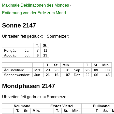
Maximale Deklinationen des Mondes
·
Entfernung von der Erde zum Mond
Sonne 2147
Uhrzeiten fett gedruckt = Sommerzeit
T.
St.
Perigäum:
Jan.
7
11
Apogäum:
Jul.
6
13
T.
St.
Min.
T.
St.
Min.
Äquinoktien:
Mrz.
20
23
31
Sep.
23
09
03
Sonnenwenden:
Jun.
21
16
07
Dez.
22
06
45
Mondphasen 2147
Uhrzeiten fett gedruckt = Sommerzeit
Neumond
Erstes Viertel
Fullmond
T.
St.
Min.
T.
St.
Min.
T.
St.
M