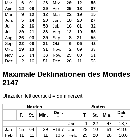
Mrz.
16
01
28
Mrz.
29
12
55
Apr.
12
08
29
Apr.
25
18
07
Mai
9
12
12
Mai
22
19
15
Jun.
5
14
20
Jun.
18
20
27
Jul.
2
16
58
Jul.
16
01
32
Jul.
29
21
33
Aug.
12
10
55
Aug.
26
03
39
Sep.
8
21
55
Sep.
22
09
31
Okt.
6
06
42
Okt.
19
13
31
Nov.
2
09
33
Nov.
15
14
33
Nov.
29
09
51
Dez.
12
16
51
Dez.
26
11
55
Maximale Deklinationen des Mondes
2147
Uhrzeiten fett gedruckt = Sommerzeit
Norden
Süden
Dek.
Dek.
T.
St.
Min.
T.
St.
Min.
°
°
Jan.
1
22
47
−18,7
Jan.
15
04
29
+18,7
Jan.
29
10
51
−18,6
Feb.
11
11
11
+18,6
Feb.
25
20
28
−18,6