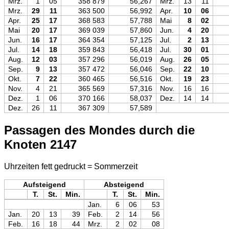
Mrz.
1
05
358 879
56,267
Mrz.
13
11
Mrz.
29
11
363 500
56,992
Apr.
10
06
Apr.
25
17
368 583
57,788
Mai
8
02
Mai
20
17
369 039
57,860
Jun.
4
20
Jun.
16
17
364 354
57,125
Jul.
2
13
Jul.
14
18
359 843
56,418
Jul.
30
01
Aug.
12
03
357 296
56,019
Aug.
26
05
Sep.
9
13
357 472
56,046
Sep.
22
10
Okt.
7
22
360 465
56,516
Okt.
19
23
Nov.
4
21
365 569
57,316
Nov.
16
16
Dez.
1
06
370 166
58,037
Dez.
14
14
Dez.
26
11
367 309
57,589
Passagen des Mondes durch die
Knoten 2147
Uhrzeiten fett gedruckt = Sommerzeit
Aufsteigend
Absteigend
T.
St.
Min.
T.
St.
Min.
Jan.
6
06
53
Jan.
20
13
39
Feb.
2
14
56
Feb.
16
18
44
Mrz.
2
02
08