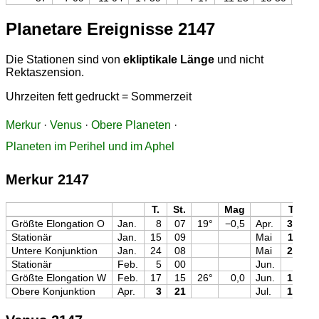
Planetare Ereignisse 2147
Die Stationen sind von
ekliptikale Länge
und nicht
Rektaszension.
Uhrzeiten fett gedruckt = Sommerzeit
Merkur
·
Venus
·
Obere Planeten
·
Planeten im Perihel und im Aphel
Merkur 2147
T.
St.
Mag
T.
St
Größte Elongation O
Jan.
8
07
19°
−0,5
Apr.
30
0
Stationär
Jan.
15
09
Mai
11
0
Untere Konjunktion
Jan.
24
08
Mai
22
0
Stationär
Feb.
5
00
Jun.
3
2
Größte Elongation W
Feb.
17
15
26°
0,0
Jun.
17
0
Obere Konjunktion
Apr.
3
21
Jul.
17
1