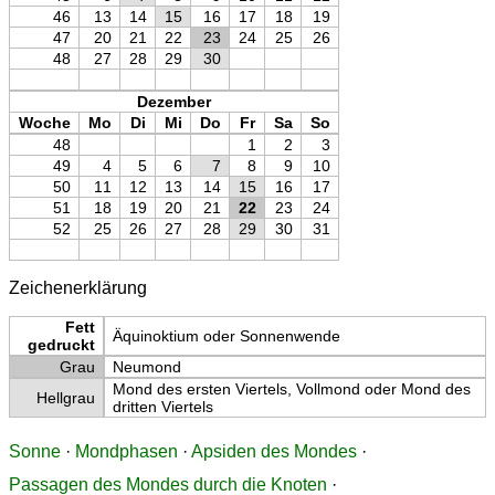
46
13
14
15
16
17
18
19
47
20
21
22
23
24
25
26
48
27
28
29
30
Dezember
Woche
Mo
Di
Mi
Do
Fr
Sa
So
48
1
2
3
49
4
5
6
7
8
9
10
50
11
12
13
14
15
16
17
51
18
19
20
21
22
23
24
52
25
26
27
28
29
30
31
Zeichenerklärung
Fett
Äquinoktium oder Sonnenwende
gedruckt
Grau
Neumond
Mond des ersten Viertels, Vollmond oder Mond des
Hellgrau
dritten Viertels
Sonne
·
Mondphasen
·
Apsiden des Mondes
·
Passagen des Mondes durch die Knoten
·