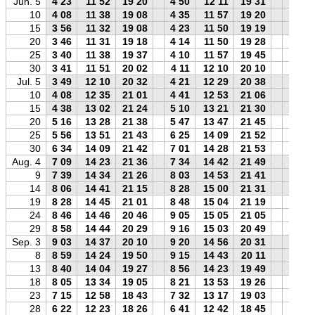
Jun. 5
4 23
11 52
19 20
4 50
12 11
19 31
4 33
10
4 08
11 38
19 08
4 35
11 57
19 20
4 18
15
3 56
11 32
19 08
4 23
11 50
19 19
4 05
20
3 46
11 31
19 18
4 14
11 50
19 28
3 55
25
3 40
11 38
19 37
4 10
11 57
19 45
3 49
30
3 41
11 51
20 02
4 11
12 10
20 10
3 49
Jul. 5
3 49
12 10
20 32
4 21
12 29
20 38
3 57
10
4 08
12 35
21 01
4 41
12 53
21 06
4 15
15
4 38
13 02
21 24
5 10
13 21
21 30
4 46
20
5 16
13 28
21 38
5 47
13 47
21 45
5 24
25
5 56
13 51
21 43
6 25
14 09
21 52
6 05
30
6 34
14 09
21 42
7 01
14 28
21 53
6 44
Aug. 4
7 09
14 23
21 36
7 34
14 42
21 49
7 19
9
7 39
14 34
21 26
8 03
14 53
21 41
7 51
14
8 06
14 41
21 15
8 28
15 00
21 31
8 18
19
8 28
14 45
21 01
8 48
15 04
21 19
8 41
24
8 46
14 46
20 46
9 05
15 05
21 05
8 59
29
8 58
14 44
20 29
9 16
15 03
20 49
9 12
Sep. 3
9 03
14 37
20 10
9 20
14 56
20 31
9 18
8
8 59
14 24
19 50
9 15
14 43
20 11
9 13
13
8 40
14 04
19 27
8 56
14 23
19 49
8 55
18
8 05
13 34
19 05
8 21
13 53
19 26
8 20
23
7 15
12 58
18 43
7 32
13 17
19 03
7 29
28
6 22
12 23
18 26
6 41
12 42
18 45
6 36