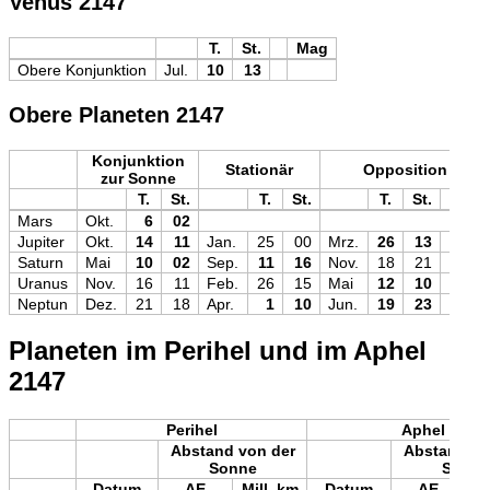
Venus 2147
T.
St.
Mag
Obere Konjunktion
Jul.
10
13
Obere Planeten 2147
Konjunktion
Stationär
Opposition
zur Sonne
T.
St.
T.
St.
T.
St.
Mag
Mars
Okt.
6
02
Jupiter
Okt.
14
11
Jan.
25
00
Mrz.
26
13
−2,5
Saturn
Mai
10
02
Sep.
11
16
Nov.
18
21
−0,3
Uranus
Nov.
16
11
Feb.
26
15
Mai
12
10
+5,4
Neptun
Dez.
21
18
Apr.
1
10
Jun.
19
23
+7,9
Planeten im Perihel und im Aphel
2147
Perihel
Aphel
Abstand von der
Abstand vo
Sonne
Sonne
Datum
AE
Mill. km
Datum
AE
Mi