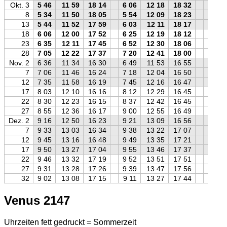
Okt. 3
5 46
11 59
18 14
6 06
12 18
18 32
5 59
8
5 34
11 50
18 05
5 54
12 09
18 23
5 47
13
5 44
11 52
17 59
6 03
12 11
18 17
5 57
18
6 06
12 00
17 52
6 25
12 19
18 12
6 20
23
6 35
12 11
17 45
6 52
12 30
18 06
6 49
28
7 05
12 22
17 37
7 20
12 41
18 00
7 20
Nov. 2
6 36
11 34
16 30
6 49
11 53
16 55
6 52
7
7 06
11 46
16 24
7 18
12 04
16 50
7 23
12
7 35
11 58
16 19
7 45
12 16
16 47
7 53
17
8 03
12 10
16 16
8 12
12 29
16 45
8 22
22
8 30
12 23
16 15
8 37
12 42
16 45
8 49
27
8 55
12 36
16 17
9 00
12 55
16 49
9 15
Dez. 2
9 16
12 50
16 23
9 21
13 09
16 56
9 36
7
9 33
13 03
16 34
9 38
13 22
17 07
9 54
12
9 45
13 16
16 48
9 49
13 35
17 21
10 05
17
9 50
13 27
17 04
9 55
13 46
17 37
10 10
22
9 46
13 32
17 19
9 52
13 51
17 51
10 05
27
9 31
13 28
17 26
9 39
13 47
17 56
9 50
32
9 02
13 08
17 15
9 11
13 27
17 44
9 20
Venus 2147
Uhrzeiten fett gedruckt = Sommerzeit