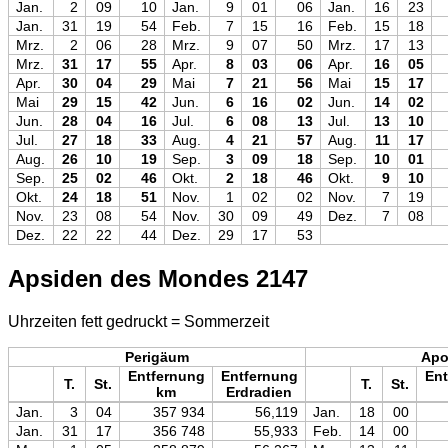
Jan.
2
09
10
Jan.
9
01
06
Jan.
16
23
Jan.
31
19
54
Feb.
7
15
16
Feb.
15
18
Mrz.
2
06
28
Mrz.
9
07
50
Mrz.
17
13
Mrz.
31
17
55
Apr.
8
03
06
Apr.
16
05
Apr.
30
04
29
Mai
7
21
56
Mai
15
17
Mai
29
15
42
Jun.
6
16
02
Jun.
14
02
Jun.
28
04
16
Jul.
6
08
13
Jul.
13
10
Jul.
27
18
33
Aug.
4
21
57
Aug.
11
17
Aug.
26
10
19
Sep.
3
09
18
Sep.
10
01
Sep.
25
02
46
Okt.
2
18
46
Okt.
9
10
Okt.
24
18
51
Nov.
1
02
02
Nov.
7
19
Nov.
23
08
54
Nov.
30
09
49
Dez.
7
08
Dez.
22
22
44
Dez.
29
17
53
Apsiden des Mondes 2147
Uhrzeiten fett gedruckt = Sommerzeit
Perigäum
Ap
Entfernung
Entfernung
Ent
T.
St.
T.
St.
km
Erdradien
Jan.
3
04
357 934
56,119
Jan.
18
00
Jan.
31
17
356 748
55,933
Feb.
14
00