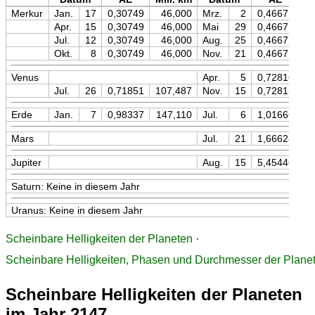
Merkur
Jan.
17
0,30749
46,000
Mrz.
2
0,46671
Apr.
15
0,30749
46,000
Mai
29
0,46671
Jul.
12
0,30749
46,000
Aug.
25
0,46671
Okt.
8
0,30749
46,000
Nov.
21
0,46671
Venus
Apr.
5
0,72816
1
Jul.
26
0,71851
107,487
Nov.
15
0,72815
1
Erde
Jan.
7
0,98337
147,110
Jul.
6
1,01666
1
Mars
Jul.
21
1,66628
2
Jupiter
Aug.
15
5,45446
8
Saturn: Keine in diesem Jahr
Uranus: Keine in diesem Jahr
Scheinbare Helligkeiten der Planeten
·
Scheinbare Helligkeiten, Phasen und Durchmesser der Plane
Scheinbare Helligkeiten der Planeten
im Jahr 2147