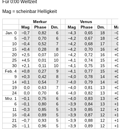
Für 0:00 Weltzeit
Mag = scheinbar Helligkeit
Merkur
Venus
Mars
Mag
Phase
Dm.
Mag
Phase
Dm.
Mag
Jan. 0
−0,7
0,82
6
−4,3
0,65
18
−0,2
5
−0,7
0,70
6
−4,2
0,67
18
−0,1
10
−0,4
0,52
7
−4,2
0,68
17
0,0
15
+0,4
0,28
8
−4,2
0,70
16
+0,1
20
+2,5
0,07
10
−4,2
0,72
16
+0,2
25
+4,5
0,01
10
−4,1
0,74
15
+0,3
30
+2,1
0,11
10
−4,1
0,75
15
+0,4
Feb. 4
+0,8
0,27
9
−4,1
0,77
15
+0,5
9
+0,3
0,42
8
−4,0
0,78
14
+0,6
14
+0,1
0,54
7
−4,0
0,79
14
+0,7
19
0,0
0,63
7
−4,0
0,81
13
+0,8
24
0,0
0,70
6
−4,0
0,82
13
+0,8
Mrz. 1
−0,1
0,75
6
−4,0
0,83
13
+0,9
6
−0,1
0,80
6
−3,9
0,84
13
+1,0
11
−0,3
0,85
5
−3,9
0,85
12
+1,1
16
−0,4
0,89
5
−3,9
0,87
12
+1,1
21
−0,7
0,93
5
−3,9
0,88
12
+1,2
26
−1,1
0,96
5
−3,9
0,89
12
+1,2