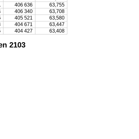
1
406 636
63,755
4
406 340
63,708
5
405 521
63,580
8
404 671
63,447
5
404 427
63,408
en 2103