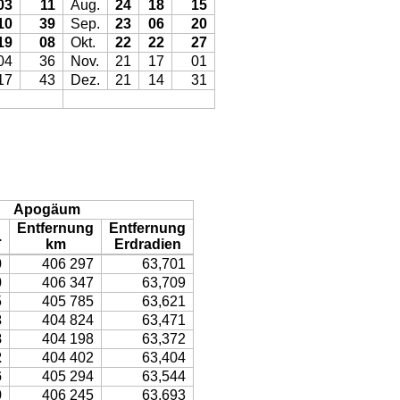
03
11
Aug.
24
18
15
10
39
Sep.
23
06
20
19
08
Okt.
22
22
27
04
36
Nov.
21
17
01
17
43
Dez.
21
14
31
Apogäum
Entfernung
Entfernung
.
km
Erdradien
0
406 297
63,701
0
406 347
63,709
5
405 785
63,621
3
404 824
63,471
8
404 198
63,372
2
404 402
63,404
6
405 294
63,544
9
406 245
63,693