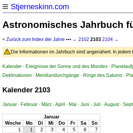
Stjerneskinn.com
Astronomisches Jahrbuch fü
<
Zurück zum Index der Jahre
•••
← 2102
2103
2104 →
Die Informationen im Jahrbuch sind angenähert. In jedem F
Kalender
·
Ereignisse der Sonne und des Mondes
·
Planetauf
Deklinationen
·
Meridiandurchgänge
·
Ringe des Saturns
·
Pl
Kalender 2103
Januar
·
Februar
·
März
·
April
·
Mai
·
Juni
·
Juli
·
August
·
Sep
Januar
Woche
Mo
Di
Mi
Do
Fr
Sa
So
1
1
2
3
4
5
6
7