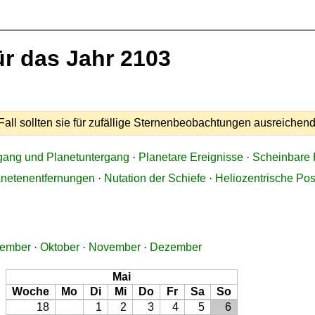
r das Jahr 2103
all sollten sie für zufällige Sternenbeobachtungen ausreichend
gang und Planetuntergang
·
Planetare Ereignisse
·
Scheinbare 
anetenentfernungen
·
Nutation der Schiefe
·
Heliozentrische Pos
tember
·
Oktober
·
November
·
Dezember
Mai
Woche
Mo
Di
Mi
Do
Fr
Sa
So
18
1
2
3
4
5
6