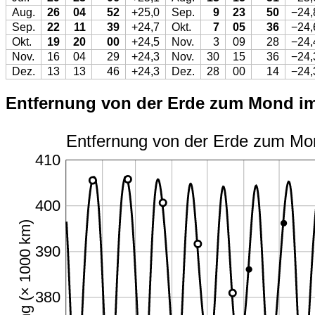
Aug.
26
04
52
+25,0
Sep.
9
23
50
−24,
Sep.
22
11
39
+24,7
Okt.
7
05
36
−24,
Okt.
19
20
00
+24,5
Nov.
3
09
28
−24,
Nov.
16
04
29
+24,3
Nov.
30
15
36
−24,
Dez.
13
13
46
+24,3
Dez.
28
00
14
−24,
Entfernung von der Erde zum Mond im