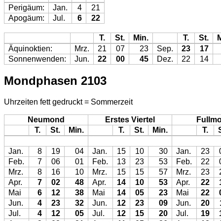
Perigäum:
Jan.
4
21
Apogäum:
Jul.
6
22
T.
St.
Min.
T.
St.
M
Äquinoktien:
Mrz.
21
07
23
Sep.
23
17
Sonnenwenden:
Jun.
22
00
45
Dez.
22
14
Mondphasen 2103
Uhrzeiten fett gedruckt = Sommerzeit
Neumond
Erstes Viertel
Fullm
T.
St.
Min.
T.
St.
Min.
T.
Jan.
8
19
04
Jan.
15
10
30
Jan.
23
Feb.
7
06
01
Feb.
13
23
53
Feb.
22
Mrz.
8
16
10
Mrz.
15
15
57
Mrz.
23
Apr.
7
02
48
Apr.
14
10
53
Apr.
22
Mai
6
12
38
Mai
14
05
23
Mai
22
Jun.
4
23
32
Jun.
12
23
09
Jun.
20
Jul.
4
12
05
Jul.
12
15
20
Jul.
19