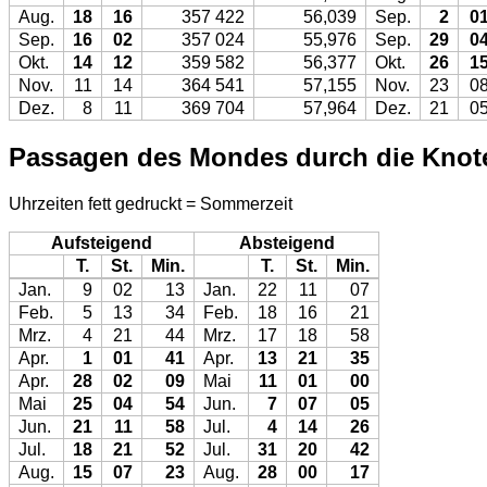
Aug.
18
16
357 422
56,039
Sep.
2
0
Sep.
16
02
357 024
55,976
Sep.
29
0
Okt.
14
12
359 582
56,377
Okt.
26
1
Nov.
11
14
364 541
57,155
Nov.
23
0
Dez.
8
11
369 704
57,964
Dez.
21
0
Passagen des Mondes durch die Knot
Uhrzeiten fett gedruckt = Sommerzeit
Aufsteigend
Absteigend
T.
St.
Min.
T.
St.
Min.
Jan.
9
02
13
Jan.
22
11
07
Feb.
5
13
34
Feb.
18
16
21
Mrz.
4
21
44
Mrz.
17
18
58
Apr.
1
01
41
Apr.
13
21
35
Apr.
28
02
09
Mai
11
01
00
Mai
25
04
54
Jun.
7
07
05
Jun.
21
11
58
Jul.
4
14
26
Jul.
18
21
52
Jul.
31
20
42
Aug.
15
07
23
Aug.
28
00
17