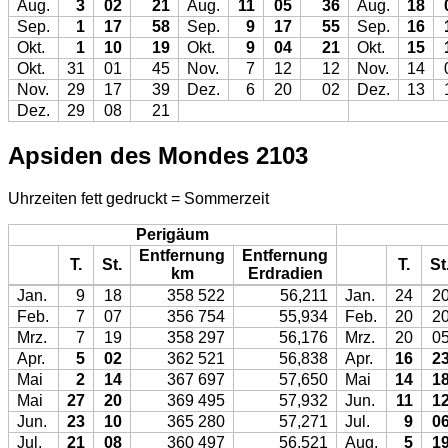
Aug.
3
02
21
Aug.
11
05
36
Aug.
18
Sep.
1
17
58
Sep.
9
17
55
Sep.
16
Okt.
1
10
19
Okt.
9
04
21
Okt.
15
Okt.
31
01
45
Nov.
7
12
12
Nov.
14
Nov.
29
17
39
Dez.
6
20
02
Dez.
13
Dez.
29
08
21
Apsiden des Mondes 2103
Uhrzeiten fett gedruckt = Sommerzeit
Perigäum
Entfernung
Entfernung
T.
St.
T.
St
km
Erdradien
Jan.
9
18
358 522
56,211
Jan.
24
2
Feb.
7
07
356 754
55,934
Feb.
20
2
Mrz.
7
19
358 297
56,176
Mrz.
20
0
Apr.
5
02
362 521
56,838
Apr.
16
2
Mai
2
14
367 697
57,650
Mai
14
1
Mai
27
20
369 495
57,932
Jun.
11
1
Jun.
23
10
365 280
57,271
Jul.
9
0
Jul.
21
08
360 497
56,521
Aug.
5
1