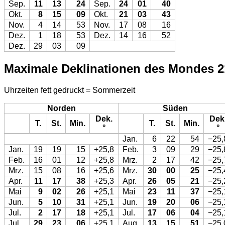
Sep.
11
13
24
Sep.
24
01
40
Okt.
8
15
09
Okt.
21
03
43
Nov.
4
14
53
Nov.
17
08
16
Dez.
1
18
53
Dez.
14
16
52
Dez.
29
03
09
Maximale Deklinationen des Mondes 2
Uhrzeiten fett gedruckt = Sommerzeit
Norden
Süden
Dek.
Dek
T.
St.
Min.
T.
St.
Min.
°
°
Jan.
6
22
54
−25,
Jan.
19
19
15
+25,8
Feb.
3
09
29
−25,
Feb.
16
01
12
+25,8
Mrz.
2
17
42
−25,
Mrz.
15
08
16
+25,6
Mrz.
30
00
25
−25,
Apr.
11
17
38
+25,3
Apr.
26
05
21
−25,
Mai
9
02
26
+25,1
Mai
23
11
37
−25,
Jun.
5
10
31
+25,1
Jun.
19
20
06
−25,
Jul.
2
17
18
+25,1
Jul.
17
06
04
−25,
Jul.
29
23
06
+25,1
Aug.
13
15
51
−25,