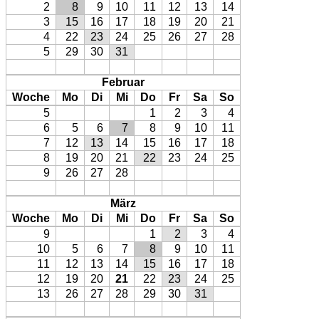
2
8
9
10
11
12
13
14
3
15
16
17
18
19
20
21
4
22
23
24
25
26
27
28
5
29
30
31
Februar
Woche
Mo
Di
Mi
Do
Fr
Sa
So
5
1
2
3
4
6
5
6
7
8
9
10
11
7
12
13
14
15
16
17
18
8
19
20
21
22
23
24
25
9
26
27
28
März
Woche
Mo
Di
Mi
Do
Fr
Sa
So
9
1
2
3
4
10
5
6
7
8
9
10
11
11
12
13
14
15
16
17
18
12
19
20
21
22
23
24
25
13
26
27
28
29
30
31