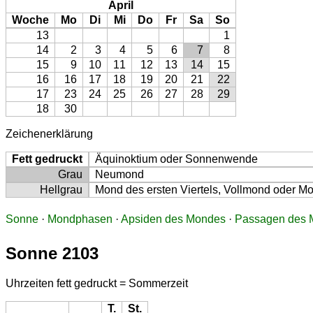
April
Woche
Mo
Di
Mi
Do
Fr
Sa
So
13
1
14
2
3
4
5
6
7
8
15
9
10
11
12
13
14
15
16
16
17
18
19
20
21
22
17
23
24
25
26
27
28
29
18
30
Zeichenerklärung
Fett gedruckt
Äquinoktium oder Sonnenwende
Grau
Neumond
Hellgrau
Mond des ersten Viertels, Vollmond oder Mon
Sonne
·
Mondphasen
·
Apsiden des Mondes
·
Passagen des M
Sonne 2103
Uhrzeiten fett gedruckt = Sommerzeit
T.
St.