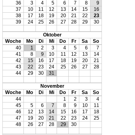
36
3
4
5
6
7
8
9
37
10
11
12
13
14
15
16
38
17
18
19
20
21
22
23
39
24
25
26
27
28
29
30
Oktober
Woche
Mo
Di
Mi
Do
Fr
Sa
So
40
1
2
3
4
5
6
7
41
8
9
10
11
12
13
14
42
15
16
17
18
19
20
21
43
22
23
24
25
26
27
28
44
29
30
31
November
Woche
Mo
Di
Mi
Do
Fr
Sa
So
44
1
2
3
4
45
5
6
7
8
9
10
11
46
12
13
14
15
16
17
18
47
19
20
21
22
23
24
25
48
26
27
28
29
30