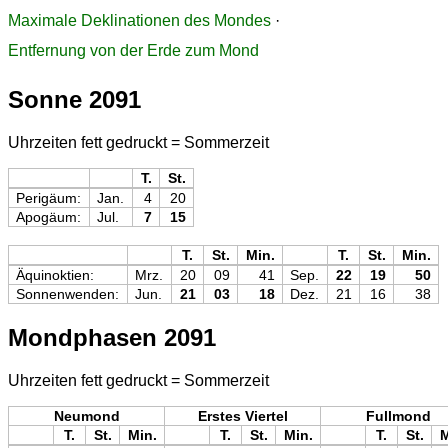
Maximale Deklinationen des Mondes
·
Entfernung von der Erde zum Mond
Sonne 2091
Uhrzeiten fett gedruckt = Sommerzeit
T.
St.
Perigäum:
Jan.
4
20
Apogäum:
Jul.
7
15
T.
St.
Min.
T.
St.
Min.
Äquinoktien:
Mrz.
20
09
41
Sep.
22
19
50
Sonnenwenden:
Jun.
21
03
18
Dez.
21
16
38
Mondphasen 2091
Uhrzeiten fett gedruckt = Sommerzeit
Neumond
Erstes Viertel
Fullmond
T.
St.
Min.
T.
St.
Min.
T.
St.
M