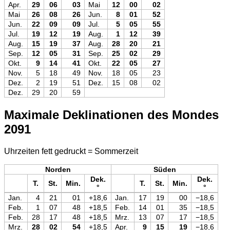
Apr.
29
06
03
Mai
12
00
02
Mai
26
08
26
Jun.
8
01
52
Jun.
22
09
09
Jul.
5
05
55
Jul.
19
12
19
Aug.
1
12
39
Aug.
15
19
37
Aug.
28
20
21
Sep.
12
05
31
Sep.
25
02
29
Okt.
9
14
41
Okt.
22
05
27
Nov.
5
18
49
Nov.
18
05
23
Dez.
2
19
51
Dez.
15
08
02
Dez.
29
20
59
Maximale Deklinationen des Mondes
2091
Uhrzeiten fett gedruckt = Sommerzeit
Norden
Süden
Dek.
Dek.
T.
St.
Min.
T.
St.
Min.
°
°
Jan.
4
21
01
+18,6
Jan.
17
19
00
−18,6
Feb.
1
07
48
+18,5
Feb.
14
01
35
−18,5
Feb.
28
17
48
+18,5
Mrz.
13
07
17
−18,5
Mrz.
28
02
54
+18,5
Apr.
9
15
19
−18,6