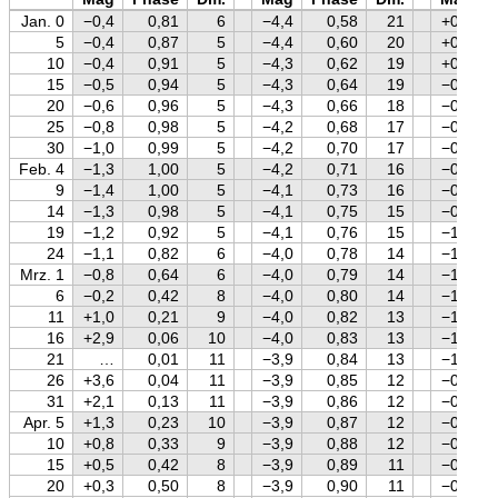
Jan. 0
−0,4
0,81
6
−4,4
0,58
21
+0,3
5
−0,4
0,87
5
−4,4
0,60
20
+0,2
10
−0,4
0,91
5
−4,3
0,62
19
+0,1
15
−0,5
0,94
5
−4,3
0,64
19
−0,1
20
−0,6
0,96
5
−4,3
0,66
18
−0,2
25
−0,8
0,98
5
−4,2
0,68
17
−0,3
30
−1,0
0,99
5
−4,2
0,70
17
−0,4
Feb. 4
−1,3
1,00
5
−4,2
0,71
16
−0,6
9
−1,4
1,00
5
−4,1
0,73
16
−0,7
14
−1,3
0,98
5
−4,1
0,75
15
−0,8
19
−1,2
0,92
5
−4,1
0,76
15
−1,0
24
−1,1
0,82
6
−4,0
0,78
14
−1,1
Mrz. 1
−0,8
0,64
6
−4,0
0,79
14
−1,2
6
−0,2
0,42
8
−4,0
0,80
14
−1,2
11
+1,0
0,21
9
−4,0
0,82
13
−1,2
16
+2,9
0,06
10
−4,0
0,83
13
−1,1
21
…
0,01
11
−3,9
0,84
13
−1,0
26
+3,6
0,04
11
−3,9
0,85
12
−0,9
31
+2,1
0,13
11
−3,9
0,86
12
−0,8
Apr. 5
+1,3
0,23
10
−3,9
0,87
12
−0,7
10
+0,8
0,33
9
−3,9
0,88
12
−0,6
15
+0,5
0,42
8
−3,9
0,89
11
−0,5
20
+0,3
0,50
8
−3,9
0,90
11
−0,3