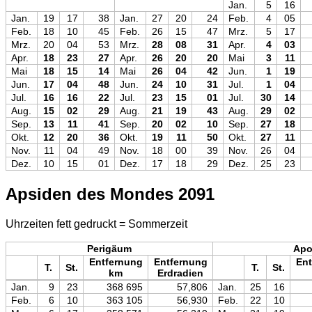
Jan.
5
16
Jan.
19
17
38
Jan.
27
20
24
Feb.
4
05
Feb.
18
10
45
Feb.
26
15
47
Mrz.
5
17
Mrz.
20
04
53
Mrz.
28
08
31
Apr.
4
03
Apr.
18
23
27
Apr.
26
20
20
Mai
3
11
Mai
18
15
14
Mai
26
04
42
Jun.
1
19
Jun.
17
04
48
Jun.
24
10
31
Jul.
1
04
Jul.
16
16
22
Jul.
23
15
01
Jul.
30
14
Aug.
15
02
29
Aug.
21
19
43
Aug.
29
02
Sep.
13
11
41
Sep.
20
02
10
Sep.
27
18
Okt.
12
20
36
Okt.
19
11
50
Okt.
27
11
Nov.
11
04
49
Nov.
18
00
39
Nov.
26
04
Dez.
10
15
01
Dez.
17
18
29
Dez.
25
23
Apsiden des Mondes 2091
Uhrzeiten fett gedruckt = Sommerzeit
Perigäum
Ap
Entfernung
Entfernung
Ent
T.
St.
T.
St.
km
Erdradien
Jan.
9
23
368 695
57,806
Jan.
25
16
Feb.
6
10
363 105
56,930
Feb.
22
10