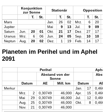
Konjunktion
Stationär
Opposition
zur Sonne
T.
St.
T.
St.
T.
St.
Mag
Mars
Jan.
26
02
Mrz.
6
20
−1,2
Jupiter
Mai
9
13
Jul.
9
09
−2,7
Saturn
Jun.
20
01
Okt.
21
17
Dez.
27
17
−0,5
Uranus
Mrz.
6
06
Jun.
24
05
Sep.
10
10
+5,7
Neptun
Aug.
20
02
Dez.
1
19
Feb.
14
17
+7,8
Planeten im Perihel und im Aphel
2091
Perihel
Aphel
Abstand von der
Abstand 
Sonne
Son
Datum
AE
Mill. km
Datum
AE
Merkur
Jan.
17
0,46671
Mrz.
2
0,30749
46,000
Apr.
15
0,46671
Mai
29
0,30749
46,000
Jul.
12
0,46670
Aug.
25
0,30749
46,000
Okt.
8
0,46671
Nov.
21
0,30749
46,000