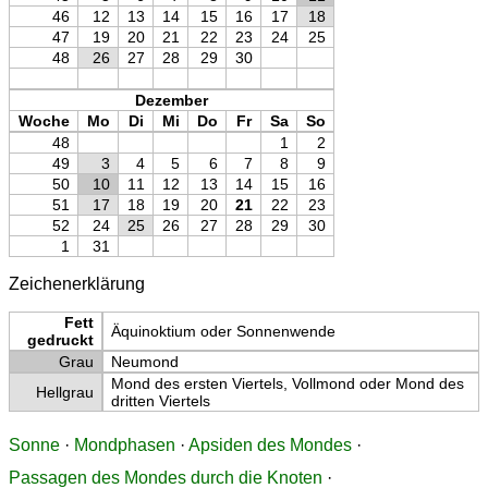
46
12
13
14
15
16
17
18
47
19
20
21
22
23
24
25
48
26
27
28
29
30
Dezember
Woche
Mo
Di
Mi
Do
Fr
Sa
So
48
1
2
49
3
4
5
6
7
8
9
50
10
11
12
13
14
15
16
51
17
18
19
20
21
22
23
52
24
25
26
27
28
29
30
1
31
Zeichenerklärung
Fett
Äquinoktium oder Sonnenwende
gedruckt
Grau
Neumond
Mond des ersten Viertels, Vollmond oder Mond des
Hellgrau
dritten Viertels
Sonne
·
Mondphasen
·
Apsiden des Mondes
·
Passagen des Mondes durch die Knoten
·