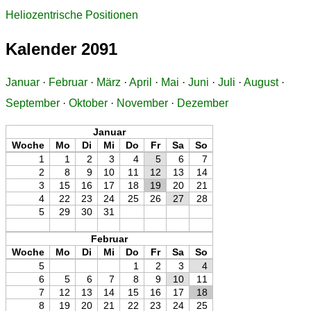
Heliozentrische Positionen
Kalender 2091
Januar
·
Februar
·
März
·
April
·
Mai
·
Juni
·
Juli
·
August
·
September
·
Oktober
·
November
·
Dezember
Januar
Woche
Mo
Di
Mi
Do
Fr
Sa
So
1
1
2
3
4
5
6
7
2
8
9
10
11
12
13
14
3
15
16
17
18
19
20
21
4
22
23
24
25
26
27
28
5
29
30
31
Februar
Woche
Mo
Di
Mi
Do
Fr
Sa
So
5
1
2
3
4
6
5
6
7
8
9
10
11
7
12
13
14
15
16
17
18
8
19
20
21
22
23
24
25