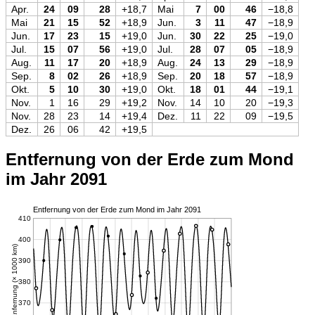
Apr.
24
09
28
+18,7
Mai
7
00
46
−18,8
Mai
21
15
52
+18,9
Jun.
3
11
47
−18,9
Jun.
17
23
15
+19,0
Jun.
30
22
25
−19,0
Jul.
15
07
56
+19,0
Jul.
28
07
05
−18,9
Aug.
11
17
20
+18,9
Aug.
24
13
29
−18,9
Sep.
8
02
26
+18,9
Sep.
20
18
57
−18,9
Okt.
5
10
30
+19,0
Okt.
18
01
44
−19,1
Nov.
1
16
29
+19,2
Nov.
14
10
20
−19,3
Nov.
28
23
14
+19,4
Dez.
11
22
09
−19,5
Dez.
26
06
42
+19,5
Entfernung von der Erde zum Mond
im Jahr 2091