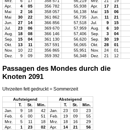
Mrz.
6
17
358 571
56,219
Mrz.
21
19
Apr.
4
05
356 782
55,938
Apr.
17
21
Mai
2
16
358 057
56,138
Mai
15
06
Mai
30
22
361 862
56,735
Jun.
11
21
Jun.
27
14
366 856
57,518
Jul.
9
15
Jul.
23
06
369 670
57,959
Aug.
6
10
Aug.
18
08
366 146
57,406
Sep.
3
04
Sep.
15
04
361 130
56,620
Sep.
30
19
Okt.
13
11
357 591
56,065
Okt.
28
01
Nov.
10
22
356 865
55,951
Nov.
24
01
Dez.
9
09
359 392
56,348
Dez.
21
12
Passagen des Mondes durch die
Knoten 2091
Uhrzeiten fett gedruckt = Sommerzeit
Aufsteigend
Absteigend
T.
St.
Min.
T.
St.
Min.
Jan.
9
18
42
Jan.
23
03
23
Feb.
6
00
51
Feb.
19
09
55
Mrz.
5
11
18
Mrz.
18
16
29
Apr.
1
23
02
Apr.
14
21
56