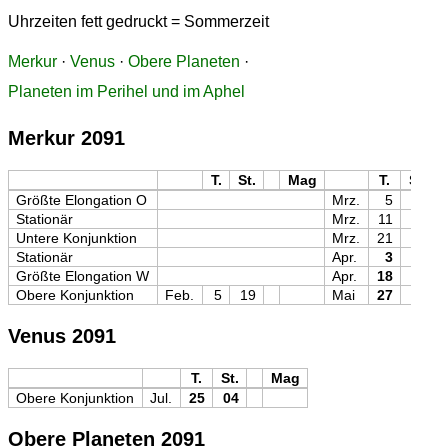
Uhrzeiten fett gedruckt = Sommerzeit
Merkur
·
Venus
·
Obere Planeten
·
Planeten im Perihel und im Aphel
Merkur 2091
T.
St.
Mag
T.
St.
Größte Elongation O
Mrz.
5
00
Stationär
Mrz.
11
21
Untere Konjunktion
Mrz.
21
08
Stationär
Apr.
3
23
Größte Elongation W
Apr.
18
06
Obere Konjunktion
Feb.
5
19
Mai
27
06
Venus 2091
T.
St.
Mag
Obere Konjunktion
Jul.
25
04
Obere Planeten 2091