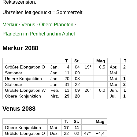
Rektaszension.
Uhrzeiten fett gedruckt = Sommerzeit
Merkur
·
Venus
·
Obere Planeten
·
Planeten im Perihel und im Aphel
Merkur 2088
T.
St.
Mag
T.
St
Größte Elongation O
Jan.
4
04
19°
−0,5
Apr.
24
2
Stationär
Jan.
11
09
Mai
5
1
Untere Konjunktion
Jan.
20
08
Mai
16
1
Stationär
Jan.
31
22
Mai
29
1
Größte Elongation W
Feb.
13
09
26°
0,0
Jun.
11
2
Obere Konjunktion
Mrz.
29
20
Jul.
12
2
Venus 2088
T.
St.
Mag
Obere Konjunktion
Mai
17
11
Größte Elongation O
Dez.
22
02
47°
−4,4