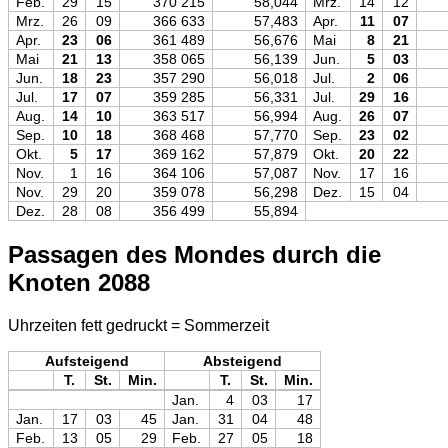
Feb.
29
15
370 215
58,044
Mrz.
14
12
Mrz.
26
09
366 633
57,483
Apr.
11
07
Apr.
23
06
361 489
56,676
Mai
8
21
Mai
21
13
358 065
56,139
Jun.
5
03
Jun.
18
23
357 290
56,018
Jul.
2
06
Jul.
17
07
359 285
56,331
Jul.
29
16
Aug.
14
10
363 517
56,994
Aug.
26
07
Sep.
10
18
368 468
57,770
Sep.
23
02
Okt.
5
17
369 162
57,879
Okt.
20
22
Nov.
1
16
364 106
57,087
Nov.
17
16
Nov.
29
20
359 078
56,298
Dez.
15
04
Dez.
28
08
356 499
55,894
Passagen des Mondes durch die
Knoten 2088
Uhrzeiten fett gedruckt = Sommerzeit
Aufsteigend
Absteigend
T.
St.
Min.
T.
St.
Min.
Jan.
4
03
17
Jan.
17
03
45
Jan.
31
04
48
Feb.
13
05
29
Feb.
27
05
18