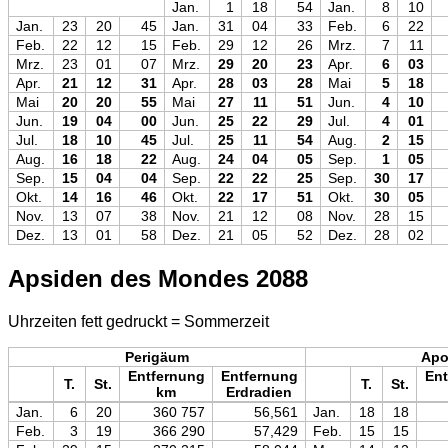
Jan.
1
18
54
Jan.
8
10
Jan.
23
20
45
Jan.
31
04
33
Feb.
6
22
Feb.
22
12
15
Feb.
29
12
26
Mrz.
7
11
Mrz.
23
01
07
Mrz.
29
20
23
Apr.
6
03
Apr.
21
12
31
Apr.
28
03
28
Mai
5
18
Mai
20
20
55
Mai
27
11
51
Jun.
4
10
Jun.
19
04
00
Jun.
25
22
29
Jul.
4
01
Jul.
18
10
45
Jul.
25
11
54
Aug.
2
15
Aug.
16
18
22
Aug.
24
04
05
Sep.
1
05
Sep.
15
04
04
Sep.
22
22
25
Sep.
30
17
Okt.
14
16
46
Okt.
22
17
51
Okt.
30
05
Nov.
13
07
38
Nov.
21
12
08
Nov.
28
15
Dez.
13
01
58
Dez.
21
05
52
Dez.
28
02
Apsiden des Mondes 2088
Uhrzeiten fett gedruckt = Sommerzeit
Perigäum
Ap
Entfernung
Entfernung
Ent
T.
St.
T.
St.
km
Erdradien
Jan.
6
20
360 757
56,561
Jan.
18
18
Feb.
3
19
366 290
57,429
Feb.
15
15