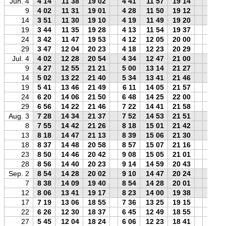
Jun. 4
4 14
11 38
19 02
4 41
11 57
19 14
4 25
9
4 02
11 31
19 01
4 28
11 50
19 12
4 12
14
3 51
11 30
19 10
4 19
11 49
19 20
4 01
19
3 44
11 35
19 28
4 13
11 54
19 37
3 53
24
3 42
11 47
19 53
4 12
12 05
20 00
3 51
29
3 47
12 04
20 23
4 18
12 23
20 29
3 55
Jul. 4
4 02
12 28
20 54
4 34
12 47
21 00
4 09
9
4 27
12 55
21 21
5 00
13 14
21 27
4 34
14
5 02
13 22
21 40
5 34
13 41
21 46
5 10
19
5 41
13 46
21 49
6 11
14 05
21 57
5 50
24
6 20
14 06
21 50
6 48
14 25
22 00
6 29
29
6 56
14 22
21 46
7 22
14 41
21 58
7 06
Aug. 3
7 28
14 34
21 37
7 52
14 53
21 51
7 39
8
7 55
14 42
21 26
8 18
15 01
21 42
8 07
13
8 18
14 47
21 13
8 39
15 06
21 30
8 31
18
8 37
14 48
20 58
8 57
15 07
21 16
8 50
23
8 50
14 46
20 42
9 08
15 05
21 01
9 04
28
8 56
14 40
20 23
9 14
14 59
20 43
9 11
Sep. 2
8 54
14 28
20 02
9 10
14 47
20 24
9 08
7
8 38
14 09
19 40
8 54
14 28
20 01
8 53
12
8 06
13 41
19 17
8 23
14 00
19 38
8 20
17
7 19
13 06
18 55
7 36
13 25
19 15
7 32
22
6 26
12 30
18 37
6 45
12 49
18 55
6 39
27
5 45
12 04
18 24
6 06
12 23
18 41
5 58