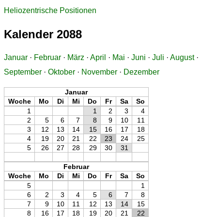
Heliozentrische Positionen
Kalender 2088
Januar
·
Februar
·
März
·
April
·
Mai
·
Juni
·
Juli
·
August
·
September
·
Oktober
·
November
·
Dezember
Januar
Woche
Mo
Di
Mi
Do
Fr
Sa
So
1
1
2
3
4
2
5
6
7
8
9
10
11
3
12
13
14
15
16
17
18
4
19
20
21
22
23
24
25
5
26
27
28
29
30
31
Februar
Woche
Mo
Di
Mi
Do
Fr
Sa
So
5
1
6
2
3
4
5
6
7
8
7
9
10
11
12
13
14
15
8
16
17
18
19
20
21
22