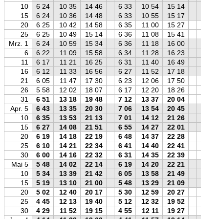
10
6 24
10 35
14 46
6 33
10 54
15 14
6 42
15
6 24
10 36
14 48
6 33
10 55
15 17
6 42
20
6 25
10 42
14 58
6 35
11 00
15 27
6 43
25
6 25
10 49
15 14
6 36
11 08
15 41
6 43
Mrz. 1
6 24
10 59
15 34
6 36
11 18
16 00
6 41
6
6 22
11 09
15 58
6 34
11 28
16 23
6 38
11
6 17
11 21
16 25
6 31
11 40
16 49
6 33
16
6 12
11 33
16 56
6 27
11 52
17 18
6 27
21
6 05
11 47
17 30
6 23
12 06
17 50
6 20
26
5 58
12 02
18 07
6 17
12 20
18 26
6 12
31
6 51
13 18
19 48
7 12
13 37
20 04
7 03
Apr. 5
6 43
13 35
20 30
7 06
13 54
20 45
6 55
10
6 35
13 53
21 13
7 01
14 12
21 26
6 46
15
6 27
14 08
21 51
6 55
14 27
22 01
6 37
20
6 19
14 18
22 19
6 48
14 37
22 28
6 27
25
6 10
14 21
22 34
6 41
14 40
22 41
6 18
30
6 00
14 16
22 32
6 31
14 35
22 39
6 07
Mai 5
5 48
14 02
22 14
6 19
14 20
22 21
5 56
10
5 34
13 39
21 42
6 05
13 58
21 49
5 43
15
5 19
13 10
21 00
5 48
13 29
21 09
5 28
20
5 02
12 40
20 17
5 30
12 59
20 27
5 12
25
4 45
12 13
19 40
5 12
12 32
19 52
4 55
30
4 29
11 52
19 15
4 55
12 11
19 27
4 39