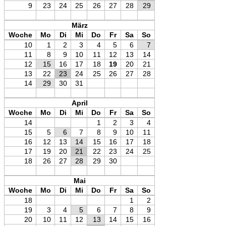
9
23
24
25
26
27
28
29
März
Woche
Mo
Di
Mi
Do
Fr
Sa
So
10
1
2
3
4
5
6
7
11
8
9
10
11
12
13
14
12
15
16
17
18
19
20
21
13
22
23
24
25
26
27
28
14
29
30
31
April
Woche
Mo
Di
Mi
Do
Fr
Sa
So
14
1
2
3
4
15
5
6
7
8
9
10
11
16
12
13
14
15
16
17
18
17
19
20
21
22
23
24
25
18
26
27
28
29
30
Mai
Woche
Mo
Di
Mi
Do
Fr
Sa
So
18
1
2
19
3
4
5
6
7
8
9
20
10
11
12
13
14
15
16