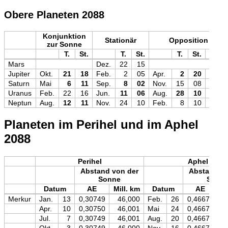
Obere Planeten 2088
Konjunktion
Stationär
Opposition
zur Sonne
T.
St.
T.
St.
T.
St.
Mag
Mars
Dez.
22
15
Jupiter
Okt.
21
18
Feb.
2
05
Apr.
2
20
−2,5
Saturn
Mai
6
11
Sep.
8
02
Nov.
15
08
−0,3
Uranus
Feb.
22
16
Jun.
11
06
Aug.
28
10
+5,7
Neptun
Aug.
12
11
Nov.
24
10
Feb.
8
10
+7,8
Planeten im Perihel und im Aphel
2088
Perihel
Aphel
Abstand von der
Abstand vo
Sonne
Sonn
Datum
AE
Mill. km
Datum
AE
M
Merkur
Jan.
13
0,30749
46,000
Feb.
26
0,46670
Apr.
10
0,30750
46,001
Mai
24
0,46670
Jul.
7
0,30749
46,001
Aug.
20
0,46670