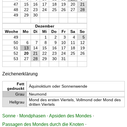
47
15
16
17
18
19
20
21
48
22
23
24
25
26
27
28
49
29
30
Dezember
Woche
Mo
Di
Mi
Do
Fr
Sa
So
49
1
2
3
4
5
50
6
7
8
9
10
11
12
51
13
14
15
16
17
18
19
52
20
21
22
23
24
25
26
53
27
28
29
30
31
Zeichenerklärung
Fett
Äquinoktium oder Sonnenwende
gedruckt
Grau
Neumond
Mond des ersten Viertels, Vollmond oder Mond des
Hellgrau
dritten Viertels
Sonne
·
Mondphasen
·
Apsiden des Mondes
·
Passagen des Mondes durch die Knoten
·