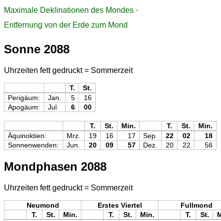
Maximale Deklinationen des Mondes
·
Entfernung von der Erde zum Mond
Sonne 2088
Uhrzeiten fett gedruckt = Sommerzeit
T.
St.
Perigäum:
Jan.
5
16
Apogäum:
Jul.
6
00
T.
St.
Min.
T.
St.
Min.
Äquinoktien:
Mrz.
19
16
17
Sep.
22
02
18
Sonnenwenden:
Jun.
20
09
57
Dez.
20
22
56
Mondphasen 2088
Uhrzeiten fett gedruckt = Sommerzeit
Neumond
Erstes Viertel
Fullmond
T.
St.
Min.
T.
St.
Min.
T.
St.
M