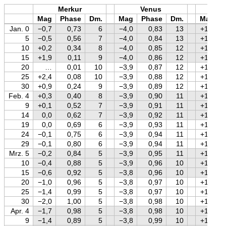
Merkur
Venus
Mars
Mag
Phase
Dm.
Mag
Phase
Dm.
Mag
Jan. 0
−0,7
0,73
6
−4,0
0,83
13
+1,3
5
−0,5
0,56
7
−4,0
0,84
13
+1,3
10
+0,2
0,34
8
−4,0
0,85
12
+1,3
15
+1,9
0,11
9
−4,0
0,86
12
+1,3
20
…
0,01
10
−3,9
0,87
12
+1,3
25
+2,4
0,08
10
−3,9
0,88
12
+1,3
30
+0,9
0,24
9
−3,9
0,89
12
+1,3
Feb. 4
+0,3
0,40
8
−3,9
0,90
11
+1,3
9
+0,1
0,52
7
−3,9
0,91
11
+1,3
14
0,0
0,62
7
−3,9
0,92
11
+1,3
19
0,0
0,69
6
−3,9
0,93
11
+1,2
24
−0,1
0,75
6
−3,9
0,94
11
+1,2
29
−0,1
0,80
6
−3,9
0,94
11
+1,2
Mrz. 5
−0,2
0,84
5
−3,9
0,95
11
+1,2
10
−0,4
0,88
5
−3,9
0,96
10
+1,2
15
−0,6
0,92
5
−3,8
0,96
10
+1,2
20
−1,0
0,96
5
−3,8
0,97
10
+1,2
25
−1,4
0,99
5
−3,8
0,97
10
+1,2
30
−2,0
1,00
5
−3,8
0,98
10
+1,2
Apr. 4
−1,7
0,98
5
−3,8
0,98
10
+1,2
9
−1,4
0,89
5
−3,8
0,99
10
+1,2