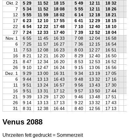
Okt. 2
5 29
11 52
18 15
5 49
12 11
18 32
5 41
7
5 34
11 52
18 08
5 55
12 11
18 26
5 47
12
5 55
11 59
18 02
6 14
12 18
18 21
6 09
17
6 23
12 10
17 55
6 41
12 29
18 15
6 38
22
6 54
12 22
17 48
7 10
12 40
18 10
7 09
27
7 24
12 33
17 40
7 39
12 52
18 04
7 40
Nov. 1
6 55
11 45
16 33
7 08
12 04
16 58
7 11
6
7 25
11 57
16 27
7 36
12 15
16 54
7 42
11
7 53
12 08
16 23
8 03
12 27
16 51
8 11
16
8 21
12 21
16 20
8 29
12 40
16 50
8 40
21
8 47
12 34
16 20
8 53
12 53
16 52
9 06
26
9 10
12 47
16 24
9 15
13 06
16 56
9 30
Dez. 1
9 29
13 00
16 31
9 34
13 19
17 05
9 50
6
9 44
13 13
16 43
9 48
13 32
17 16
10 04
11
9 51
13 24
16 57
9 56
13 43
17 30
10 12
16
9 51
13 31
17 12
9 57
13 50
17 44
10 11
21
9 39
13 29
17 20
9 46
13 48
17 51
9 59
26
9 14
13 13
17 13
9 22
13 32
17 43
9 32
31
8 31
12 38
16 44
8 40
12 56
17 13
8 50
Venus 2088
Uhrzeiten fett gedruckt = Sommerzeit