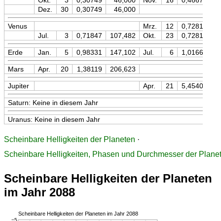
Okt.
3
0,30749
46,000
Nov.
16
0,46671
Dez.
30
0,30749
46,000
Venus
Mrz.
12
0,72819
1
Jul.
3
0,71847
107,482
Okt.
23
0,72819
1
Erde
Jan.
5
0,98331
147,102
Jul.
6
1,01665
1
Mars
Apr.
20
1,38119
206,623
Jupiter
Apr.
21
5,45407
8
Saturn: Keine in diesem Jahr
Uranus: Keine in diesem Jahr
Scheinbare Helligkeiten der Planeten
·
Scheinbare Helligkeiten, Phasen und Durchmesser der Plane
Scheinbare Helligkeiten der Planeten
im Jahr 2088