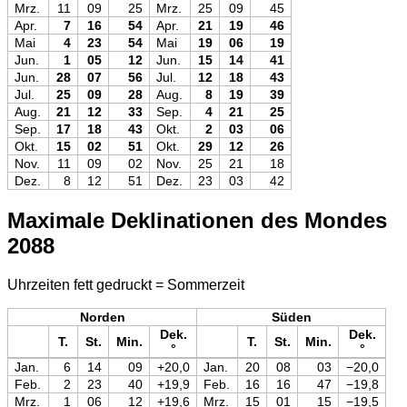
Mrz.
11
09
25
Mrz.
25
09
45
Apr.
7
16
54
Apr.
21
19
46
Mai
4
23
54
Mai
19
06
19
Jun.
1
05
12
Jun.
15
14
41
Jun.
28
07
56
Jul.
12
18
43
Jul.
25
09
28
Aug.
8
19
39
Aug.
21
12
33
Sep.
4
21
25
Sep.
17
18
43
Okt.
2
03
06
Okt.
15
02
51
Okt.
29
12
26
Nov.
11
09
02
Nov.
25
21
18
Dez.
8
12
51
Dez.
23
03
42
Maximale Deklinationen des Mondes
2088
Uhrzeiten fett gedruckt = Sommerzeit
Norden
Süden
Dek.
Dek.
T.
St.
Min.
T.
St.
Min.
°
°
Jan.
6
14
09
+20,0
Jan.
20
08
03
−20,0
Feb.
2
23
40
+19,9
Feb.
16
16
47
−19,8
Mrz.
1
06
12
+19,6
Mrz.
15
01
15
−19,5