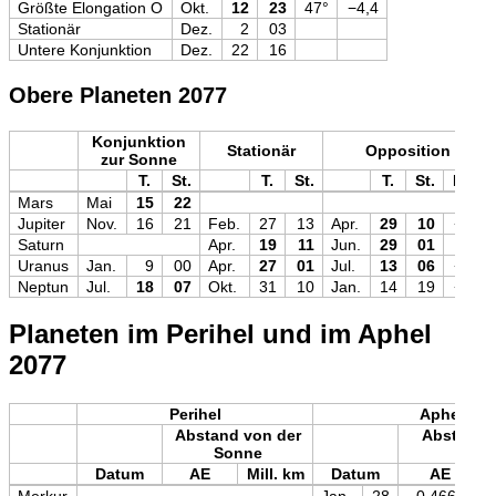
Größte Elongation O
Okt.
12
23
47°
−4,4
Stationär
Dez.
2
03
Untere Konjunktion
Dez.
22
16
Obere Planeten 2077
Konjunktion
Stationär
Opposition
zur Sonne
T.
St.
T.
St.
T.
St.
Mag
Mars
Mai
15
22
Jupiter
Nov.
16
21
Feb.
27
13
Apr.
29
10
−2,5
Saturn
Apr.
19
11
Jun.
29
01
0,0
Uranus
Jan.
9
00
Apr.
27
01
Jul.
13
06
+5,6
Neptun
Jul.
18
07
Okt.
31
10
Jan.
14
19
+7,8
Planeten im Perihel und im Aphel
2077
Perihel
Aphel
Abstand von der
Abstand 
Sonne
Son
Datum
AE
Mill. km
Datum
AE