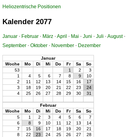
Heliozentrische Positionen
Kalender 2077
Januar
·
Februar
·
März
·
April
·
Mai
·
Juni
·
Juli
·
August
·
September
·
Oktober
·
November
·
Dezember
Januar
Woche
Mo
Di
Mi
Do
Fr
Sa
So
53
1
2
3
1
4
5
6
7
8
9
10
2
11
12
13
14
15
16
17
3
18
19
20
21
22
23
24
4
25
26
27
28
29
30
31
Februar
Woche
Mo
Di
Mi
Do
Fr
Sa
So
5
1
2
3
4
5
6
7
6
8
9
10
11
12
13
14
7
15
16
17
18
19
20
21
8
22
23
24
25
26
27
28