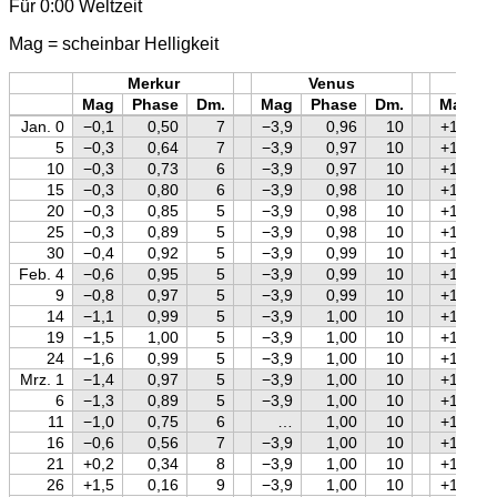
Für 0:00 Weltzeit
Mag = scheinbar Helligkeit
Merkur
Venus
Mars
Mag
Phase
Dm.
Mag
Phase
Dm.
Mag
Jan. 0
−0,1
0,50
7
−3,9
0,96
10
+1,2
5
−0,3
0,64
7
−3,9
0,97
10
+1,2
10
−0,3
0,73
6
−3,9
0,97
10
+1,2
15
−0,3
0,80
6
−3,9
0,98
10
+1,2
20
−0,3
0,85
5
−3,9
0,98
10
+1,2
25
−0,3
0,89
5
−3,9
0,98
10
+1,2
30
−0,4
0,92
5
−3,9
0,99
10
+1,2
Feb. 4
−0,6
0,95
5
−3,9
0,99
10
+1,2
9
−0,8
0,97
5
−3,9
0,99
10
+1,2
14
−1,1
0,99
5
−3,9
1,00
10
+1,2
19
−1,5
1,00
5
−3,9
1,00
10
+1,2
24
−1,6
0,99
5
−3,9
1,00
10
+1,2
Mrz. 1
−1,4
0,97
5
−3,9
1,00
10
+1,2
6
−1,3
0,89
5
−3,9
1,00
10
+1,2
11
−1,0
0,75
6
…
1,00
10
+1,2
16
−0,6
0,56
7
−3,9
1,00
10
+1,3
21
+0,2
0,34
8
−3,9
1,00
10
+1,3
26
+1,5
0,16
9
−3,9
1,00
10
+1,3