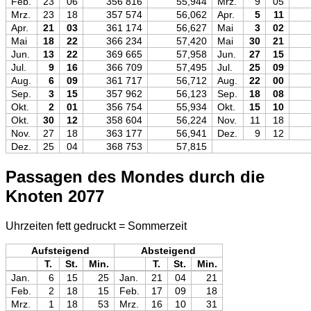
Feb.
23
06
356 816
55,944
Mrz.
9
05
Mrz.
23
18
357 574
56,062
Apr.
5
11
Apr.
21
03
361 174
56,627
Mai
3
02
Mai
18
22
366 234
57,420
Mai
30
21
Jun.
13
22
369 665
57,958
Jun.
27
15
Jul.
9
16
366 709
57,495
Jul.
25
09
Aug.
6
09
361 717
56,712
Aug.
22
00
Sep.
3
15
357 962
56,123
Sep.
18
08
Okt.
2
01
356 754
55,934
Okt.
15
10
Okt.
30
12
358 604
56,224
Nov.
11
18
Nov.
27
18
363 177
56,941
Dez.
9
12
Dez.
25
04
368 753
57,815
Passagen des Mondes durch die
Knoten 2077
Uhrzeiten fett gedruckt = Sommerzeit
Aufsteigend
Absteigend
T.
St.
Min.
T.
St.
Min.
Jan.
6
15
25
Jan.
21
04
21
Feb.
2
18
15
Feb.
17
09
18
Mrz.
1
18
53
Mrz.
16
10
31