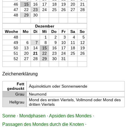
46
15
16
17
18
19
20
21
47
22
23
24
25
26
27
28
48
29
30
Dezember
Woche
Mo
Di
Mi
Do
Fr
Sa
So
48
1
2
3
4
5
49
6
7
8
9
10
11
12
50
13
14
15
16
17
18
19
51
20
21
22
23
24
25
26
52
27
28
29
30
31
Zeichenerklärung
Fett
Äquinoktium oder Sonnenwende
gedruckt
Grau
Neumond
Mond des ersten Viertels, Vollmond oder Mond des
Hellgrau
dritten Viertels
Sonne
·
Mondphasen
·
Apsiden des Mondes
·
Passagen des Mondes durch die Knoten
·