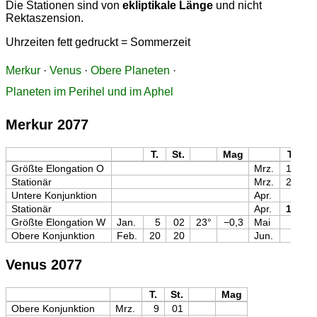
Die Stationen sind von
ekliptikale Länge
und nicht
Rektaszension.
Uhrzeiten fett gedruckt = Sommerzeit
Merkur
·
Venus
·
Obere Planeten
·
Planeten im Perihel und im Aphel
Merkur 2077
T.
St.
Mag
T.
St
Größte Elongation O
Mrz.
18
1
Stationär
Mrz.
26
0
Untere Konjunktion
Apr.
5
0
Stationär
Apr.
18
2
Größte Elongation W
Jan.
5
02
23°
−0,3
Mai
3
0
Obere Konjunktion
Feb.
20
20
Jun.
9
0
Venus 2077
T.
St.
Mag
Obere Konjunktion
Mrz.
9
01