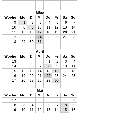
März
Woche
Mo
Di
Mi
Do
Fr
Sa
So
9
1
2
3
4
5
6
7
10
8
9
10
11
12
13
14
11
15
16
17
18
19
20
21
12
22
23
24
25
26
27
28
13
29
30
31
April
Woche
Mo
Di
Mi
Do
Fr
Sa
So
13
1
2
3
4
14
5
6
7
8
9
10
11
15
12
13
14
15
16
17
18
16
19
20
21
22
23
24
25
17
26
27
28
29
30
Mai
Woche
Mo
Di
Mi
Do
Fr
Sa
So
17
1
2
18
3
4
5
6
7
8
9
19
10
11
12
13
14
15
16