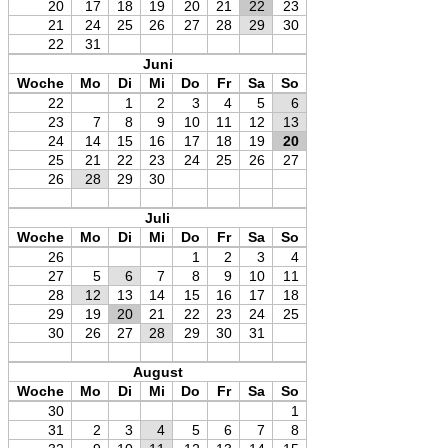
20
17
18
19
20
21
22
23
21
24
25
26
27
28
29
30
22
31
Juni
Woche
Mo
Di
Mi
Do
Fr
Sa
So
22
1
2
3
4
5
6
23
7
8
9
10
11
12
13
24
14
15
16
17
18
19
20
25
21
22
23
24
25
26
27
26
28
29
30
Juli
Woche
Mo
Di
Mi
Do
Fr
Sa
So
26
1
2
3
4
27
5
6
7
8
9
10
11
28
12
13
14
15
16
17
18
29
19
20
21
22
23
24
25
30
26
27
28
29
30
31
August
Woche
Mo
Di
Mi
Do
Fr
Sa
So
30
1
31
2
3
4
5
6
7
8