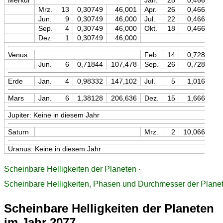
Merkur
Jan.
28
0,46670
Mrz.
13
0,30749
46,001
Apr.
26
0,46670
Jun.
9
0,30749
46,000
Jul.
22
0,46671
Sep.
4
0,30749
46,000
Okt.
18
0,46671
Dez.
1
0,30749
46,000
Venus
Feb.
14
0,72823
Jun.
6
0,71844
107,478
Sep.
26
0,72822
Erde
Jan.
4
0,98332
147,102
Jul.
5
1,01665
Mars
Jan.
6
1,38128
206,636
Dez.
15
1,66609
Jupiter: Keine in diesem Jahr
Saturn
Mrz.
2
10,06679
Uranus: Keine in diesem Jahr
Scheinbare Helligkeiten der Planeten
·
Scheinbare Helligkeiten, Phasen und Durchmesser der Plane
Scheinbare Helligkeiten der Planeten
im Jahr 2077