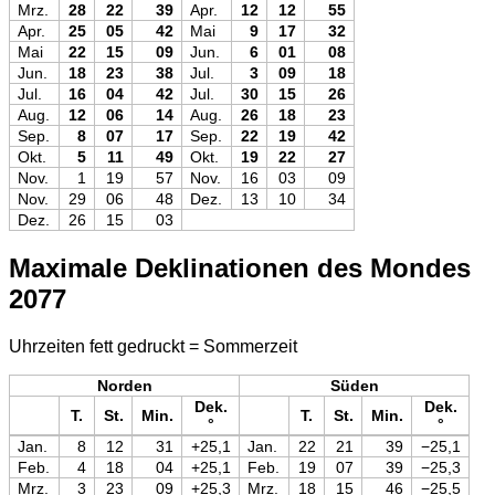
Mrz.
28
22
39
Apr.
12
12
55
Apr.
25
05
42
Mai
9
17
32
Mai
22
15
09
Jun.
6
01
08
Jun.
18
23
38
Jul.
3
09
18
Jul.
16
04
42
Jul.
30
15
26
Aug.
12
06
14
Aug.
26
18
23
Sep.
8
07
17
Sep.
22
19
42
Okt.
5
11
49
Okt.
19
22
27
Nov.
1
19
57
Nov.
16
03
09
Nov.
29
06
48
Dez.
13
10
34
Dez.
26
15
03
Maximale Deklinationen des Mondes
2077
Uhrzeiten fett gedruckt = Sommerzeit
Norden
Süden
Dek.
Dek.
T.
St.
Min.
T.
St.
Min.
°
°
Jan.
8
12
31
+25,1
Jan.
22
21
39
−25,1
Feb.
4
18
04
+25,1
Feb.
19
07
39
−25,3
Mrz.
3
23
09
+25,3
Mrz.
18
15
46
−25,5