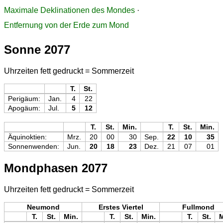
Maximale Deklinationen des Mondes
·
Entfernung von der Erde zum Mond
Sonne 2077
Uhrzeiten fett gedruckt = Sommerzeit
T.
St.
Perigäum:
Jan.
4
22
Apogäum:
Jul.
5
12
T.
St.
Min.
T.
St.
Min.
Äquinoktien:
Mrz.
20
00
30
Sep.
22
10
35
Sonnenwenden:
Jun.
20
18
23
Dez.
21
07
01
Mondphasen 2077
Uhrzeiten fett gedruckt = Sommerzeit
Neumond
Erstes Viertel
Fullmond
T.
St.
Min.
T.
St.
Min.
T.
St.
M