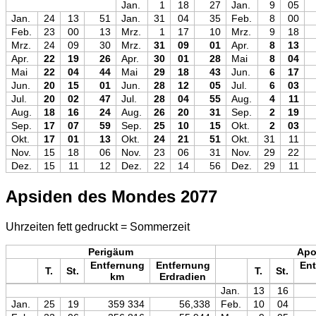
Jan.
1
18
27
Jan.
9
05
Jan.
24
13
51
Jan.
31
04
35
Feb.
8
00
Feb.
23
00
13
Mrz.
1
17
10
Mrz.
9
18
Mrz.
24
09
30
Mrz.
31
09
01
Apr.
8
13
Apr.
22
19
26
Apr.
30
01
28
Mai
8
04
Mai
22
04
44
Mai
29
18
43
Jun.
6
17
Jun.
20
15
01
Jun.
28
12
05
Jul.
6
03
Jul.
20
02
47
Jul.
28
04
55
Aug.
4
11
Aug.
18
16
24
Aug.
26
20
31
Sep.
2
19
Sep.
17
07
59
Sep.
25
10
15
Okt.
2
03
Okt.
17
01
13
Okt.
24
21
51
Okt.
31
11
Nov.
15
18
06
Nov.
23
06
31
Nov.
29
22
Dez.
15
11
12
Dez.
22
14
56
Dez.
29
11
Apsiden des Mondes 2077
Uhrzeiten fett gedruckt = Sommerzeit
Perigäum
Ap
Entfernung
Entfernung
Ent
T.
St.
T.
St.
km
Erdradien
Jan.
13
16
Jan.
25
19
359 334
56,338
Feb.
10
04