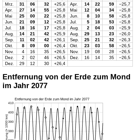
Mrz.
31
06
32
+25,6
Apr.
14
22
59
−25,7
Apr.
27
14
55
+25,8
Mai
12
04
34
−25,8
Mai
25
00
22
+25,8
Jun.
8
10
58
−25,8
Jun.
21
09
12
+25,8
Jul.
5
18
53
−25,8
Jul.
18
16
17
+25,8
Aug.
2
04
03
−25,9
Aug.
14
21
42
+25,9
Aug.
29
13
23
−26,0
Sep.
11
02
42
+26,1
Sep.
25
21
32
−26,3
Okt.
8
09
00
+26,4
Okt.
23
03
58
−26,5
Nov.
4
16
35
+26,5
Nov.
19
08
28
−26,5
Dez.
2
02
46
+26,5
Dez.
16
14
35
−26,5
Dez.
29
12
30
+26,4
Entfernung von der Erde zum Mond
im Jahr 2077